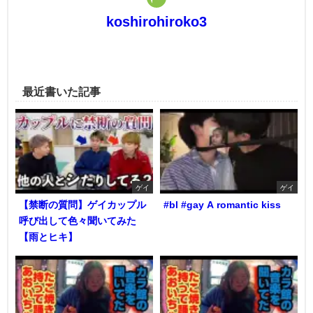
koshirohiroko3
最近書いた記事
ゲイ
ゲイ
【禁断の質問】ゲイカップル
#bl #gay A romantic kiss
呼び出して色々聞いてみた
【雨とヒキ】