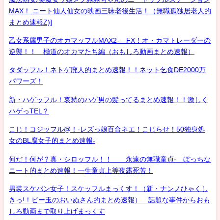
MAX！ ニート仙人仙女の映画三昧老後生活！（無職孤独居老人的
まとめ速報Z)]
乙女系腐男子のオカマッフルMAX2- FX！オ・カマトレーダーの
逆襲！！ 極道のオカマたち編（おもしろ動画まとめ速報）
タダッフル！ネトゲ廃人的まとめ速報！！ネット乞食DE2000万
パワーズ！
新・ハゲッフル！哀愁のハゲ男の髪ってるまとめ速報！！激しく
ハゲっTEL？
こじ！コジッフル@！-レズっ娘百合ネエ！こじらせ！50独身処
女のBL腐女子的まとめ速報-
何だ！何が？真・シロッフル！！ 永遠の無職童貞- ぼっちな
ニート的まとめ速報！一生童貞上等夜露死苦！
男装スケバン女子！スケッフルまっくす！（新・ナンノひゃくし
きっ!！ビー玉のおいぬさん的まとめ速報） 話題な事件からおも
しろ動画まで取り上げまっくす