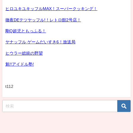
ヒロユキユキッフルMAX！スーパークッキング！
徹夜DEテツヤッフル!！レトロ館2号店！
剛Q超児ともっふる！
ヤナッフル ゲームだいすき6！放送局
ヒウラー総統の野望
魁!!アイドル塾!
t112