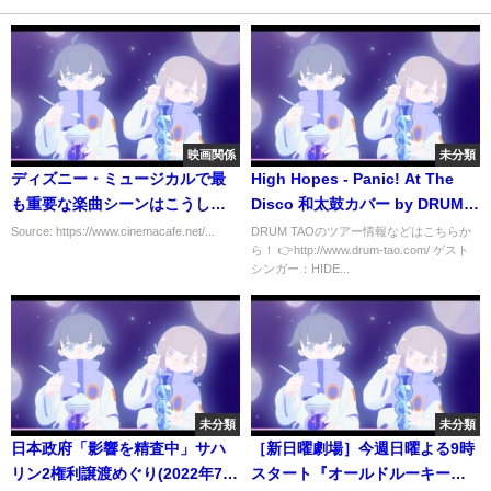
映画関係
未分類
ディズニー・ミュージカルで最
High Hopes - Panic! At The
も重要な楽曲シーンはこうして
Disco 和太鼓カバー by DRUM
決まる！『ミラベルと魔法だら
TAO feat. HIDE春
Source: https://www.cinemacafe.net/...
DRUM TAOのツアー情報などはこちらか
ら！ 👉http://www.drum-tao.com/ ゲスト
けの家』監督が明かす
シンガー：HIDE...
未分類
未分類
日本政府「影響を精査中」サハ
［新日曜劇場］今週日曜よる9時
リン2権利譲渡めぐり(2022年7月
スタート『オールドルーキー』