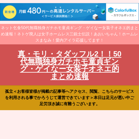
ネット乞食50代無職独身ガチホモ童貞ギング・ゲイなー女装子オネエ的まと
め速報！ネトゲ廃人は女子ホームレス三銃士伝説！あおいちゃん！ホームレ
スまなみ！愛内アイラ応援してます！
真・モリ・タダッフル2！！50
代無職独身ガチホモ童貞ギン
グ・ゲイなー女装子オネエ的
まとめ速報
孤立＜お客様皆様が掲載の記事等へアクセス、閲覧、こちらのサービス
を利用される事でかろうじて運営できています＞本日は足元が悪い中ご
足労頂き誠に有難うございます。