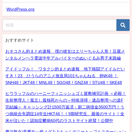
WordPress.org
おすすめサイト
おネコさん的まとめ速報 僕の彼女はエリーちゃん人形！豆腐メ
ンタルメンヘラ電波中年アルバイターのぬいぐるみ男子末路編
アイドッフル！ ワタクシ的まとめ速報 地下格闘アイドルだい
すき！23 ひうらのアニメ放送局101ちゃんねる BNK48 ！
SNH48！JKT48！MNL48！SGO48！GNZ48！STU48！SKE48
ヒウラッフルのハーニーフィニッシュゴミ屋敷補完計画 ＜必殺！
生前整理人！孤立し孤独死からの～特殊清掃・遺品整理への道F
完結編＞ キャッシング計1500万返済：厨二病借金3500万円！う
つ病統合失調症14年生HKT46！！9期研究生、最後のサイト！全
米が泣いた！認知症鬱病60代のラストサイト絶賛！公開中
魔法熟女/美魔女ッ娘メグみみちゃんのニートッフルステーション