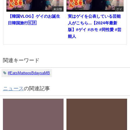
未分類
ゲイ
【韓国VLOG】ゲイのお誕生
実はゲイを公表している芸能
日韓国旅行🇰🇷
人がこちら...【2024年最新
版】#ゲイ #ホモ #同性愛 #芸
能人
関連キーワード
#EatsMatteosBdaysaMB
ニュース
の関連記事