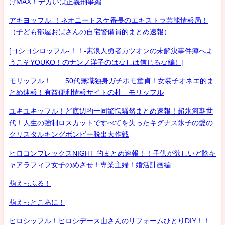
げMAX！デカいは正義刑事編
アキヨッフル-！ネオニートスケ番長のエキストラ芸能情報局！
（子ども部屋おばさんの自宅警備員的まとめ速報）
[ヨシヨシロッフル-！！-素浪人勇者カツオンの未解決事件簿へよ
うこそYOUKO！のナンノ洋子のはなしは信じるな編）]
モリッフル！ 50代無職独身ガチホモ童貞！女装子オネエ的ま
とめ速報！有益便利情報サイトの杜 モリッフル
ユキユキッフル！ど底辺的一同驚愕騒然まとめ速報！超氷河期世
代！人生の強制ロスカットですべてを失ったキグナス氷子の愛の
クリスタルキングボンビー脱出大作戦
ヒロコンプレックスNIGHT 的まとめ速報！！子供が欲しいど陰キ
ャアラフィフ女子のめざせ！専業主婦！婚活計画編
萌えっふる！
萌えっとこあに！
ヒロシッフル！ヒロシデース山さんのリフォームひとりDIY！！