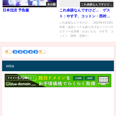
未分類
これ余談なんですけど…
日本沈没 予告篇
これ余談なんですけど… ゲス
ト：やす子、コットン・西村、
...
尼神インター・渚 4月19日
これ余談なんですけど… 2023年4月19日
内容：余談トークを繰り広げるトークバラ
エティー出演者：かまいたち やす子 コ
ットン・西村 尼神イ...
xrea