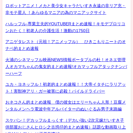
ロボットアニメ！メカと美少女キャラだいすき永遠の非リア充・
非モテ星人 ！あらゆるマニアの為のマニアックサイト
ハルッフル-専業主夫的YOUTUBERまとめ速報！キモデブロリコ
ンおたく！初老人の介護生活！激動の1750日
アニゲタレスト（元祖！アニメッフル） ひきこもりニートのオ
ナベ的まとめ速報
火浦のシネマッフル映画NEWS情報ポータブルの杜！オネエ管理
人オカマちゃんの鬼女的まとめ速報!オカマッフルアタックナンバ
ーハーフ
ユカ・ヨネッフル！初老的まとめ速報！！大帝イタチにラリアッ
ト！害獣神アリ・ガー被害に必殺！パイルドライバー
おネコさん的まとめ速報 僕の彼女はエリーちゃん人形！豆腐メ
ンタルメンヘラ電波中年アルバイターのぬいぐるみ男子末路編
スケバン！デカッフルまっくす（デカい強い2次元嫁だいすき子
供部屋おじさんヒロシ之古惑仔的まとめ速報）話題な動画取り上