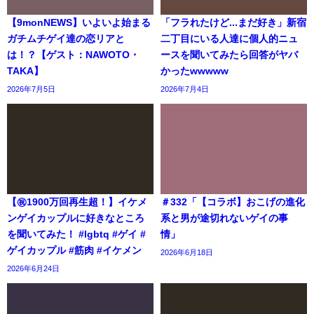
【9monNEWS】いよいよ始まる
「フラれたけど...まだ好き」新宿
ガチムチゲイ達の恋リアと
二丁目にいる人達に個人的ニュ
は！？【ゲスト：NAWOTO・
ースを聞いてみたら回答がヤバ
TAKA】
かったwwwww
2026年7月5日
2026年7月4日
【㊗️1900万回再生超！】イケメ
＃332「【コラボ】おこげの進化
ンゲイカップルに好きなところ
系と男が途切れないゲイの事
を聞いてみた！ #lgbtq #ゲイ #
情」
ゲイカップル #筋肉 #イケメン
2026年6月18日
2026年6月24日