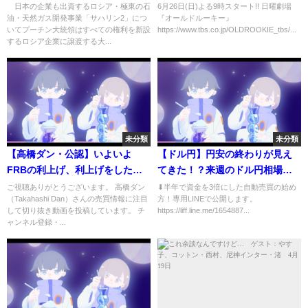
1日)
元Jリーガーがスポーツマネージ
日本の企業も出資するロシア・極東の石
6月26日(日)よる9時スタート!! 日曜劇場
油・天然ガス開発事業「サハリン2」につ
『オールドルーキー』
メントに!!【過去回はパラビで配
いてプーチン大統領はすべての権利を新設
https://www.tbs.co.jp/OLDROOKIE_tbs/...
信中】
するロシア企業に譲渡する大...
未分類
未分類
【高橋ダン・公認】いよいよ
【ドル円】円安の終わりが見え
FRBの利上げ、利上げをしたあ
てきた！？来週のドル円相場の
と100%上がる米国株（「間もな
最新予想／為替相場FXトレード
ご視聴ありがとうございます。 高橋ダン
⬇半年で資金を3倍にした自動売買の始め
（Takahashi Dan）さんの売買情報に注目
方！専用LINEで公開します。
く、歴史的な利上げ リスク高
して切り抜き動画を投稿しています。 チ
https://liff.line.me/1654887...
い？」より切り抜き）高橋ダン
ャンネル登録・...
Takahashi Dan - PostPrime