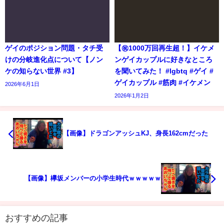
ゲイのポジション問題・タチ受
【㊗️1000万回再生超！】イケメ
けの分岐進化点について【ノン
ンゲイカップルに好きなところ
ケの知らない世界 #3】
を聞いてみた！ #lgbtq #ゲイ #
ゲイカップル #筋肉 #イケメン
2026年6月1日
2026年1月2日
【画像】ドラゴンアッシュKJ、身長162cmだった
【画像】欅坂メンバーの小学生時代ｗｗｗｗｗ
おすすめの記事