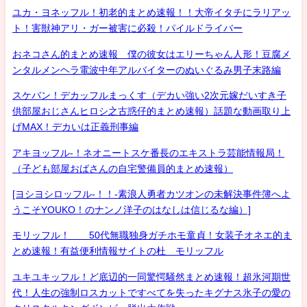
ユカ・ヨネッフル！初老的まとめ速報！！大帝イタチにラリアッ
ト！害獣神アリ・ガー被害に必殺！パイルドライバー
おネコさん的まとめ速報 僕の彼女はエリーちゃん人形！豆腐メ
ンタルメンヘラ電波中年アルバイターのぬいぐるみ男子末路編
スケバン！デカッフルまっくす（デカい強い2次元嫁だいすき子
供部屋おじさんヒロシ之古惑仔的まとめ速報）話題な動画取り上
げMAX！デカいは正義刑事編
アキヨッフル-！ネオニートスケ番長のエキストラ芸能情報局！
（子ども部屋おばさんの自宅警備員的まとめ速報）
[ヨシヨシロッフル-！！-素浪人勇者カツオンの未解決事件簿へよ
うこそYOUKO！のナンノ洋子のはなしは信じるな編）]
モリッフル！ 50代無職独身ガチホモ童貞！女装子オネエ的ま
とめ速報！有益便利情報サイトの杜 モリッフル
ユキユキッフル！ど底辺的一同驚愕騒然まとめ速報！超氷河期世
代！人生の強制ロスカットですべてを失ったキグナス氷子の愛の