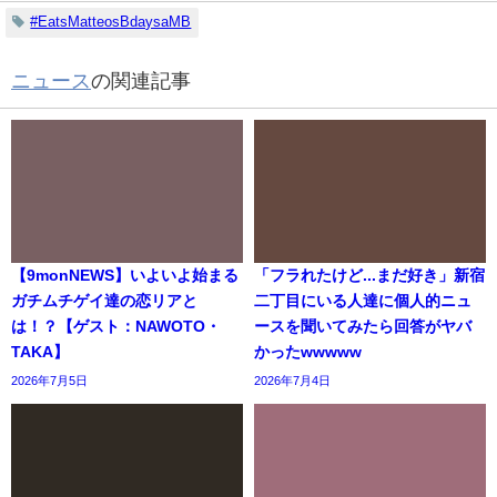
#EatsMatteosBdaysaMB
ニュース
の関連記事
【9monNEWS】いよいよ始まる
「フラれたけど...まだ好き」新宿
ガチムチゲイ達の恋リアと
二丁目にいる人達に個人的ニュ
は！？【ゲスト：NAWOTO・
ースを聞いてみたら回答がヤバ
TAKA】
かったwwwww
2026年7月5日
2026年7月4日