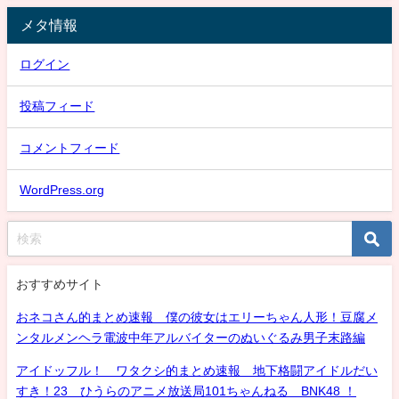
メタ情報
ログイン
投稿フィード
コメントフィード
WordPress.org
おすすめサイト
おネコさん的まとめ速報 僕の彼女はエリーちゃん人形！豆腐メ
ンタルメンヘラ電波中年アルバイターのぬいぐるみ男子末路編
アイドッフル！ ワタクシ的まとめ速報 地下格闘アイドルだい
すき！23 ひうらのアニメ放送局101ちゃんねる BNK48 ！