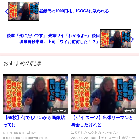
昼飯代の1000円札、ICOCAに吸われる…
後輩「死にたいです」 先輩ワイ「わかるよ~」 後日
後輩自殺未遂←上司「ワイお前何した！？」
おすすめの記事
ニュース
未分類
【55枚】何でもいいから画像貼
【ゲイ スーツ】出張リーマンと
ってけ
再会したけれど…
c_img_param=; //img-
1:名無しさん＠おカマいっぱい
c.net/output/category/game.js
2022.09.20(Tue) 【ゲイ スーツ】出張リー