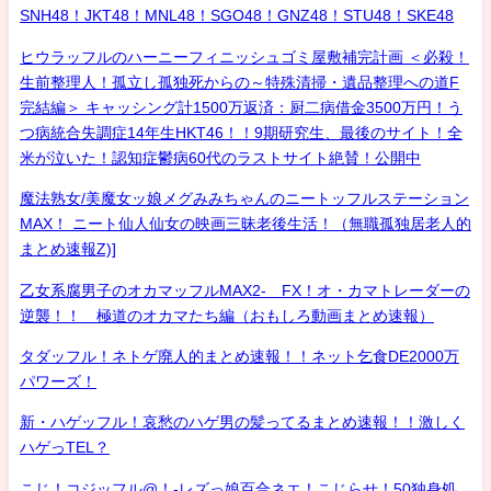
SNH48！JKT48！MNL48！SGO48！GNZ48！STU48！SKE48
ヒウラッフルのハーニーフィニッシュゴミ屋敷補完計画 ＜必殺！
生前整理人！孤立し孤独死からの～特殊清掃・遺品整理への道F
完結編＞ キャッシング計1500万返済：厨二病借金3500万円！う
つ病統合失調症14年生HKT46！！9期研究生、最後のサイト！全
米が泣いた！認知症鬱病60代のラストサイト絶賛！公開中
魔法熟女/美魔女ッ娘メグみみちゃんのニートッフルステーション
MAX！ ニート仙人仙女の映画三昧老後生活！（無職孤独居老人的
まとめ速報Z)]
乙女系腐男子のオカマッフルMAX2- FX！オ・カマトレーダーの
逆襲！！ 極道のオカマたち編（おもしろ動画まとめ速報）
タダッフル！ネトゲ廃人的まとめ速報！！ネット乞食DE2000万
パワーズ！
新・ハゲッフル！哀愁のハゲ男の髪ってるまとめ速報！！激しく
ハゲっTEL？
こじ！コジッフル@！-レズっ娘百合ネエ！こじらせ！50独身処