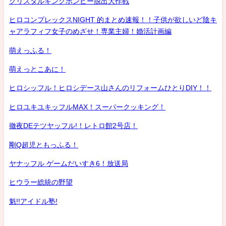
クリスタルキングボンビー脱出大作戦
ヒロコンプレックスNIGHT 的まとめ速報！！子供が欲しいど陰キ
ャアラフィフ女子のめざせ！専業主婦！婚活計画編
萌えっふる！
萌えっとこあに！
ヒロシッフル！ヒロシデース山さんのリフォームひとりDIY！！
ヒロユキユキッフルMAX！スーパークッキング！
徹夜DEテツヤッフル!！レトロ館2号店！
剛Q超児ともっふる！
ヤナッフル ゲームだいすき6！放送局
ヒウラー総統の野望
魁!!アイドル塾!