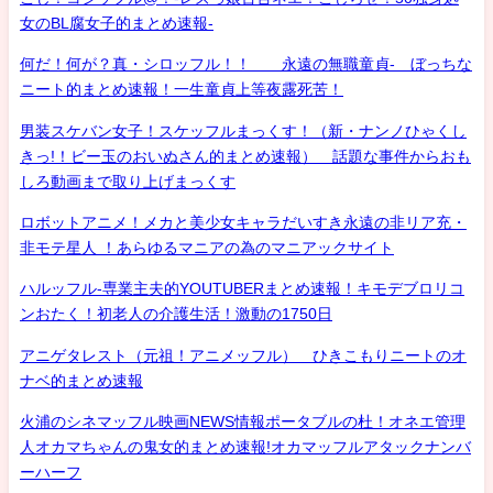
女のBL腐女子的まとめ速報-
何だ！何が？真・シロッフル！！ 永遠の無職童貞- ぼっちな
ニート的まとめ速報！一生童貞上等夜露死苦！
男装スケバン女子！スケッフルまっくす！（新・ナンノひゃくし
きっ!！ビー玉のおいぬさん的まとめ速報） 話題な事件からおも
しろ動画まで取り上げまっくす
ロボットアニメ！メカと美少女キャラだいすき永遠の非リア充・
非モテ星人 ！あらゆるマニアの為のマニアックサイト
ハルッフル-専業主夫的YOUTUBERまとめ速報！キモデブロリコ
ンおたく！初老人の介護生活！激動の1750日
アニゲタレスト（元祖！アニメッフル） ひきこもりニートのオ
ナベ的まとめ速報
火浦のシネマッフル映画NEWS情報ポータブルの杜！オネエ管理
人オカマちゃんの鬼女的まとめ速報!オカマッフルアタックナンバ
ーハーフ