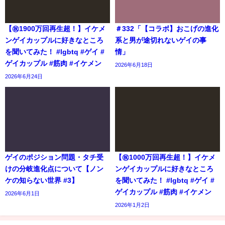
【㊗️1900万回再生超！】イケメ
＃332「【コラボ】おこげの進化
ンゲイカップルに好きなところ
系と男が途切れないゲイの事
を聞いてみた！ #lgbtq #ゲイ #
情」
ゲイカップル #筋肉 #イケメン
2026年6月18日
2026年6月24日
ゲイのポジション問題・タチ受
【㊗️1000万回再生超！】イケメ
けの分岐進化点について【ノン
ンゲイカップルに好きなところ
ケの知らない世界 #3】
を聞いてみた！ #lgbtq #ゲイ #
ゲイカップル #筋肉 #イケメン
2026年6月1日
2026年1月2日