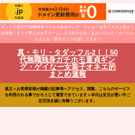
ネット乞食50代無職独身ガチホモ童貞ギング・ゲイなー女装子オネエ的まと
め速報！ネトゲ廃人は女子ホームレス三銃士伝説！あおいちゃん！ホームレ
スまなみ！愛内アイラ応援してます！
真・モリ・タダッフル2！！50
代無職独身ガチホモ童貞ギン
グ・ゲイなー女装子オネエ的
まとめ速報
孤立＜お客様皆様が掲載の記事等へアクセス、閲覧、こちらのサービス
を利用される事でかろうじて運営できています＞本日は足元が悪い中ご
足労頂き誠に有難うございます。