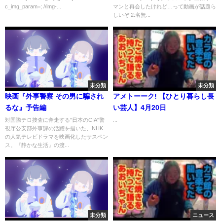
c_img_param=; //img-...
マンと再会したけれど…って動画が話題ら
しいぞ 2:名無...
未分類
未分類
映画『外事警察 その男に騙され
アメトーーク! 【ひとり暮らし長
るな』予告編
い芸人】4月20日
対国際テロ捜査に奔走する"日本のCIA"警
...
視庁公安部外事課の活躍を描いた、NHK
の人気テレビドラマを映画化したサスペン
ス。『静かな生活』の渡...
未分類
ニュース