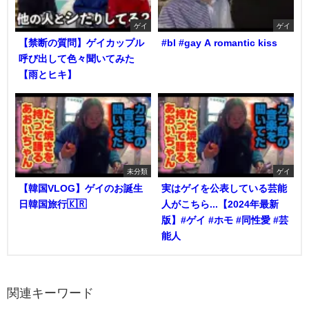
ゲイ
ゲイ
【禁断の質問】ゲイカップル
#bl #gay A romantic kiss
呼び出して色々聞いてみた
【雨とヒキ】
未分類
ゲイ
【韓国VLOG】ゲイのお誕生
実はゲイを公表している芸能
日韓国旅行🇰🇷
人がこちら...【2024年最新
版】#ゲイ #ホモ #同性愛 #芸
能人
関連キーワード