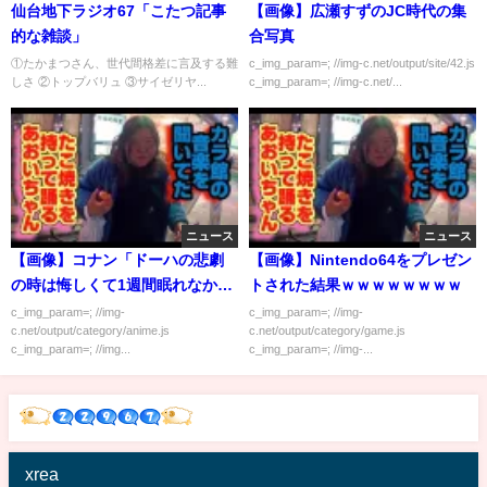
仙台地下ラジオ67「こたつ記事
【画像】広瀬すずのJC時代の集
的な雑談」
合写真
①たかまつさん、世代間格差に言及する難
c_img_param=; //img-c.net/output/site/42.js
しさ ②トップバリュ ③サイゼリヤ...
c_img_param=; //img-c.net/...
ニュース
ニュース
【画像】コナン「ドーハの悲劇
【画像】Nintendo64をプレゼン
の時は悔しくて1週間眠れなかっ
トされた結果ｗｗｗｗｗｗｗｗ
た」
c_img_param=; //img-
c_img_param=; //img-
c.net/output/category/anime.js
c.net/output/category/game.js
c_img_param=; //img...
c_img_param=; //img-...
xrea