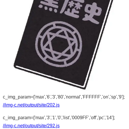
c_img_param=['max','6','3','80','normal','FFFFFF','on','sp','9'];
//img-c.net/output/site/202.js
c_img_param=['max','3','1','0','list','0009FF','off','pc','14'];
//img-c.net/output/site/292.js