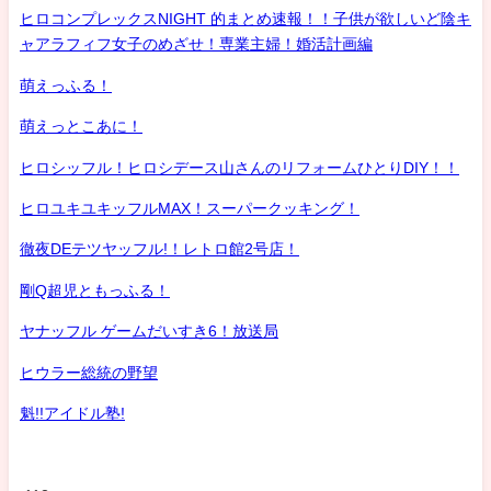
ヒロコンプレックスNIGHT 的まとめ速報！！子供が欲しいど陰キ
ャアラフィフ女子のめざせ！専業主婦！婚活計画編
萌えっふる！
萌えっとこあに！
ヒロシッフル！ヒロシデース山さんのリフォームひとりDIY！！
ヒロユキユキッフルMAX！スーパークッキング！
徹夜DEテツヤッフル!！レトロ館2号店！
剛Q超児ともっふる！
ヤナッフル ゲームだいすき6！放送局
ヒウラー総統の野望
魁!!アイドル塾!