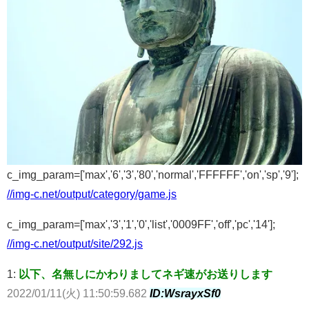
c_img_param=['max','6','3','80','normal','FFFFFF','on','sp','9'];
//img-c.net/output/category/game.js
c_img_param=['max','3','1','0','list','0009FF','off','pc','14'];
//img-c.net/output/site/292.js
1:
以下、名無しにかわりましてネギ速がお送りします
2022/01/11(火) 11:50:59.682
ID:WsrayxSf0