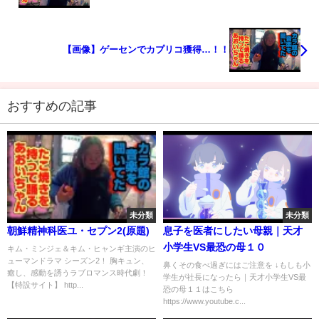
【画像】ゲーセンでカプリコ獲得…！！
おすすめの記事
未分類
未分類
朝鮮精神科医ユ・セプン2(原題)
息子を医者にしたい母親｜天才
小学生VS最恐の母１０
キム・ミンジェ＆キム・ヒャンギ主演のヒ
ューマンドラマ シーズン2！ 胸キュン、
鼻くその食べ過ぎにはご注意を ↓もしも小
癒し、感動を誘うラブロマンス時代劇！
学生が社長になったら｜天才小学生VS最
【特設サイト】 http...
恐の母１１はこちら
https://www.youtube.c...