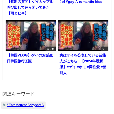
【禁断の質問】ゲイカップル
#bl #gay A romantic kiss
呼び出して色々聞いてみた
【雨とヒキ】
未分類
ゲイ
【韓国VLOG】ゲイのお誕生
実はゲイを公表している芸能
日韓国旅行🇰🇷
人がこちら...【2024年最新
版】#ゲイ #ホモ #同性愛 #芸
能人
関連キーワード
#EatsMatteosBdaysaMB