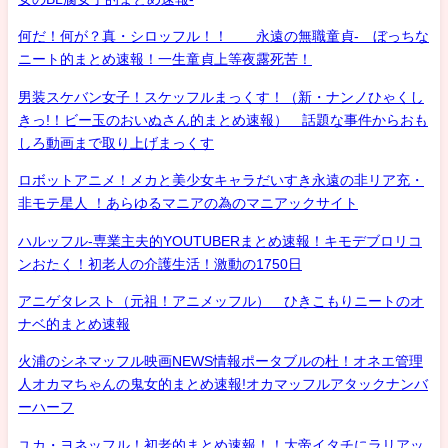
何だ！何が？真・シロッフル！！ 永遠の無職童貞- ぼっちな
ニート的まとめ速報！一生童貞上等夜露死苦！
男装スケバン女子！スケッフルまっくす！（新・ナンノひゃくし
きっ!！ビー玉のおいぬさん的まとめ速報） 話題な事件からおも
しろ動画まで取り上げまっくす
ロボットアニメ！メカと美少女キャラだいすき永遠の非リア充・
非モテ星人 ！あらゆるマニアの為のマニアックサイト
ハルッフル-専業主夫的YOUTUBERまとめ速報！キモデブロリコ
ンおたく！初老人の介護生活！激動の1750日
アニゲタレスト（元祖！アニメッフル） ひきこもりニートのオ
ナベ的まとめ速報
火浦のシネマッフル映画NEWS情報ポータブルの杜！オネエ管理
人オカマちゃんの鬼女的まとめ速報!オカマッフルアタックナンバ
ーハーフ
ユカ・ヨネッフル！初老的まとめ速報！！大帝イタチにラリアッ