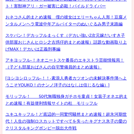
ト！害獣神アリ・ガー被害に必殺！パイルドライバー
おネコさん的まとめ速報 僕の彼女はエリーちゃん人形！豆腐メ
ンタルメンヘラ電波中年アルバイターのぬいぐるみ男子末路編
スケバン！デカッフルまっくす（デカい強い2次元嫁だいすき子
供部屋おじさんヒロシ之古惑仔的まとめ速報）話題な動画取り上
げMAX！デカいは正義刑事編
アキヨッフル-！ネオニートスケ番長のエキストラ芸能情報局！
（子ども部屋おばさんの自宅警備員的まとめ速報）
[ヨシヨシロッフル-！！-素浪人勇者カツオンの未解決事件簿へよ
うこそYOUKO！のナンノ洋子のはなしは信じるな編）]
モリッフル！ 50代無職独身ガチホモ童貞！女装子オネエ的ま
とめ速報！有益便利情報サイトの杜 モリッフル
ユキユキッフル！ど底辺的一同驚愕騒然まとめ速報！超氷河期世
代！人生の強制ロスカットですべてを失ったキグナス氷子の愛の
クリスタルキングボンビー脱出大作戦