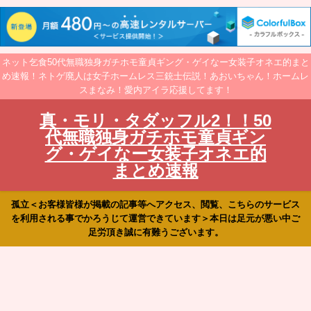
ネット乞食50代無職独身ガチホモ童貞ギング・ゲイなー女装子オネエ的まと
め速報！ネトゲ廃人は女子ホームレス三銃士伝説！あおいちゃん！ホームレ
スまなみ！愛内アイラ応援してます！
真・モリ・タダッフル2！！50
代無職独身ガチホモ童貞ギン
グ・ゲイなー女装子オネエ的
まとめ速報
孤立＜お客様皆様が掲載の記事等へアクセス、閲覧、こちらのサービス
を利用される事でかろうじて運営できています＞本日は足元が悪い中ご
足労頂き誠に有難うございます。