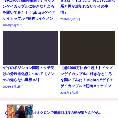
【㊗️1900万回再生超！】イケメ
＃332「【コラボ】おこげの進化
ンゲイカップルに好きなところ
系と男が途切れないゲイの事
を聞いてみた！ #lgbtq #ゲイ #
情」
ゲイカップル #筋肉 #イケメン
2026年6月18日
2026年6月24日
ゲイのポジション問題・タチ受
【㊗️1000万回再生超！】イケメ
けの分岐進化点について【ノン
ンゲイカップルに好きなところ
ケの知らない世界 #3】
を聞いてみた！ #lgbtq #ゲイ #
ゲイカップル #筋肉 #イケメン
2026年6月1日
2026年1月2日
オミクロンで最高39.1度の熱が出たんだが…