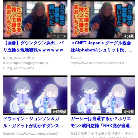
ニュース
未分類
【画像】ダウンタウン浜田、パ
＜CNET Japan＞グーグル親会
リ五輪を現地観戦ｗｗｗｗｗｗ
社Alphabetのシュミット氏、取
締役を退任へ
c_img_param=; //img-
Source:
c.net/output/category/anime.js
http://www3.asahi.com/rss/index.rdf...
c_img_param=; //img...
映画関係
未分類
ドウェイン・ジョンソン＆ガ
ガーシーは当選するか？ホリエ
ル・ガドットが明かすダンスシ
モン×成田悠輔「NHK党が当選す
ーンの秘密とは？『レッド・ノ
るには？」を語る！（堀江貴文
Source: https://www.cinemacafe.net/...
毎日更新中「ホリエモン切り抜き」チャン