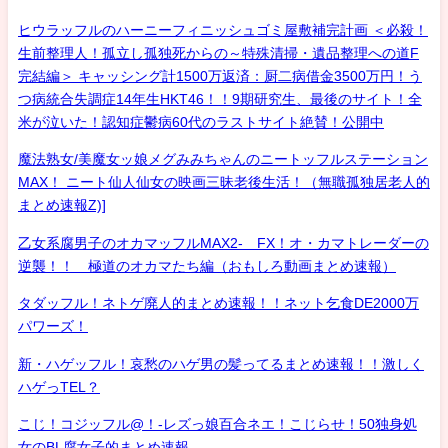
ヒウラッフルのハーニーフィニッシュゴミ屋敷補完計画 ＜必殺！
生前整理人！孤立し孤独死からの～特殊清掃・遺品整理への道F
完結編＞ キャッシング計1500万返済：厨二病借金3500万円！う
つ病統合失調症14年生HKT46！！9期研究生、最後のサイト！全
米が泣いた！認知症鬱病60代のラストサイト絶賛！公開中
魔法熟女/美魔女ッ娘メグみみちゃんのニートッフルステーション
MAX！ ニート仙人仙女の映画三昧老後生活！（無職孤独居老人的
まとめ速報Z)]
乙女系腐男子のオカマッフルMAX2- FX！オ・カマトレーダーの
逆襲！！ 極道のオカマたち編（おもしろ動画まとめ速報）
タダッフル！ネトゲ廃人的まとめ速報！！ネット乞食DE2000万
パワーズ！
新・ハゲッフル！哀愁のハゲ男の髪ってるまとめ速報！！激しく
ハゲっTEL？
こじ！コジッフル@！-レズっ娘百合ネエ！こじらせ！50独身処
女のBL腐女子的まとめ速報-