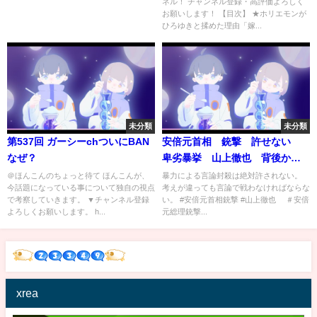
ネル！ チャンネル登録・高評価よろしく
ーティス』
のきりぬき、東谷義和）
お願いします！ 【目次】 ★ホリエモンが
ひろゆきと揉めた理由「嫁...
未分類
未分類
第537回 ガーシーchついにBAN
安倍元首相 銃撃 許せない
なぜ？
卑劣暴挙 山上徹也 背後から
自家製銃器で
＠ほんこんのちょっと待て ほんこんが、
暴力による言論封殺は絶対許されない。
今話題になっている事について独自の視点
考えが違っても言論で戦わなければならな
で考察していきます。 ▼チャンネル登録
い。 #安倍元首相銃撃 #山上徹也 ＃安倍
よろしくお願いします。 h...
元総理銃撃...
xrea