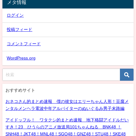
メタ情報
ログイン
投稿フィード
コメントフィード
WordPress.org
おすすめサイト
おネコさん的まとめ速報 僕の彼女はエリーちゃん人形！豆腐メ
ンタルメンヘラ電波中年アルバイターのぬいぐるみ男子末路編
アイドッフル！ ワタクシ的まとめ速報 地下格闘アイドルだい
すき！23 ひうらのアニメ放送局101ちゃんねる BNK48 ！
SNH48！JKT48！MNL48！SGO48！GNZ48！STU48！SKE48