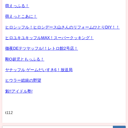
萌えっふる！
萌えっとこあに！
ヒロシッフル！ヒロシデース山さんのリフォームひとりDIY！！
ヒロユキユキッフルMAX！スーパークッキング！
徹夜DEテツヤッフル!！レトロ館2号店！
剛Q超児ともっふる！
ヤナッフル ゲームだいすき6！放送局
ヒウラー総統の野望
魁!!アイドル塾!
t112