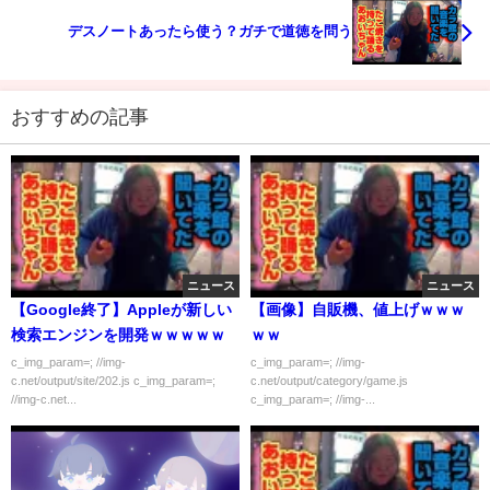
デスノートあったら使う？ガチで道徳を問う
おすすめの記事
ニュース
ニュース
【Google終了】Appleが新しい
【画像】自販機、値上げｗｗｗ
検索エンジンを開発ｗｗｗｗｗ
ｗｗ
c_img_param=; //img-
c_img_param=; //img-
c.net/output/site/202.js c_img_param=;
c.net/output/category/game.js
//img-c.net...
c_img_param=; //img-...