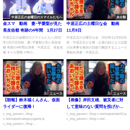
中居正広の金曜日のスマイルたちへ
未分類
金スマ 動画 妻･平愛梨が見た
中居正広の土曜日な会 動画
長友佑都 奇跡の4年間 1月27日
11月9日
中居正広の金曜日のスマイルたちへ2023
中居正広の土曜日な会 2024年11月9日内
年1月27日内容：妻･平愛梨が見た長友佑
容：中居正広が土曜・お昼の顔となり話題
都 奇跡の4年間出演者：中居正広 長友佑
の出来事を独自の目線で解説するニュース
都 ギャル曽根３時の...
番組出演者：中居正広...
ニュース
ニュース
【朗報】鈴木福くんさん、仮面
【画像】岸田文雄、被災者に対
ライダーに復帰！
して意味のない質問を投げかけ
てしまう
c_img_param=; //img-
c_img_param=; //img-c.net/output/site/42.js
c.net/output/category/game.js
c_img_param=; //img-c.net/...
c_img_param=; //img-...