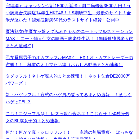
完結編＞ キャッシング計1500万返済：厨二病借金3500万円！う
つ病統合失調症14年生HKT46！！9期研究生、最後のサイト！全
米が泣いた！認知症鬱病60代のラストサイト絶賛！公開中
魔法熟女/美魔女ッ娘メグみみちゃんのニートッフルステーション
MAX！ ニート仙人仙女の映画三昧老後生活！（無職孤独居老人的
まとめ速報Z)]
乙女系腐男子のオカマッフルMAX2- FX！オ・カマトレーダーの
逆襲！！ 極道のオカマたち編（おもしろ動画まとめ速報）
タダッフル！ネトゲ廃人的まとめ速報！！ネット乞食DE2000万
パワーズ！
新・ハゲッフル！哀愁のハゲ男の髪ってるまとめ速報！！激しく
ハゲっTEL？
こじ！コジッフル@！-レズっ娘百合ネエ！こじらせ！50独身処
女のBL腐女子的まとめ速報-
何だ！何が？真・シロッフル！！ 永遠の無職童貞- ぼっちな