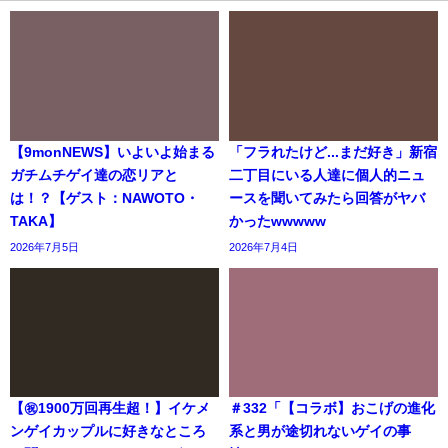
【9monNEWS】いよいよ始まる
「フラれたけど...まだ好き」新宿
ガチムチゲイ達の恋リアと
二丁目にいる人達に個人的ニュ
は！？【ゲスト：NAWOTO・
ースを聞いてみたら回答がヤバ
TAKA】
かったwwwww
2026年7月5日
2026年7月4日
【㊗️1900万回再生超！】イケメ
＃332「【コラボ】おこげの進化
ンゲイカップルに好きなところ
系と男が途切れないゲイの事