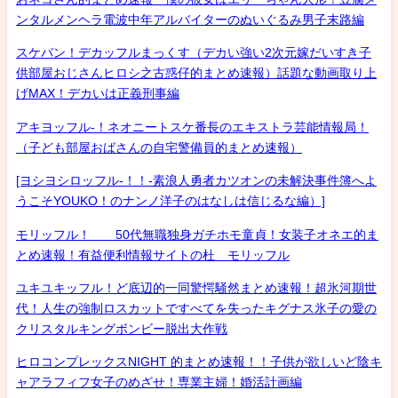
ンタルメンヘラ電波中年アルバイターのぬいぐるみ男子末路編
スケバン！デカッフルまっくす（デカい強い2次元嫁だいすき子
供部屋おじさんヒロシ之古惑仔的まとめ速報）話題な動画取り上
げMAX！デカいは正義刑事編
アキヨッフル-！ネオニートスケ番長のエキストラ芸能情報局！
（子ども部屋おばさんの自宅警備員的まとめ速報）
[ヨシヨシロッフル-！！-素浪人勇者カツオンの未解決事件簿へよ
うこそYOUKO！のナンノ洋子のはなしは信じるな編）]
モリッフル！ 50代無職独身ガチホモ童貞！女装子オネエ的ま
とめ速報！有益便利情報サイトの杜 モリッフル
ユキユキッフル！ど底辺的一同驚愕騒然まとめ速報！超氷河期世
代！人生の強制ロスカットですべてを失ったキグナス氷子の愛の
クリスタルキングボンビー脱出大作戦
ヒロコンプレックスNIGHT 的まとめ速報！！子供が欲しいど陰キ
ャアラフィフ女子のめざせ！専業主婦！婚活計画編