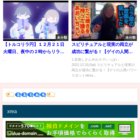
未分類
未分類
【トルコリラ円】１２月２１日
スピリチュアルと現実の両立が
火曜日、夜中の２時からリラ急
成功に繋がる！【ゲイの人間パ
騰！ガッツリ損切りされまし
ワースポットAkiraの開運スピリ
...
1:名無しさん＠おカマいっぱい
2022.12.31(Sat) スピリチュアルと現実の
た！
チュアル】
両立が成功に繋がる！【ゲイの人間パワー
スポットAkira...
xrea