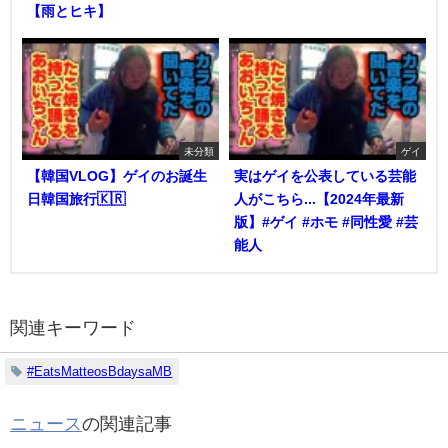
【雨とヒキ】
未分類
ゲイ
【韓国VLOG】ゲイのお誕生
実はゲイを公表している芸能
日韓国旅行🇰🇷
人がこちら...【2024年最新
版】#ゲイ #ホモ #同性愛 #芸
能人
関連キーワード
#EatsMatteosBdaysaMB
ニュース
の関連記事