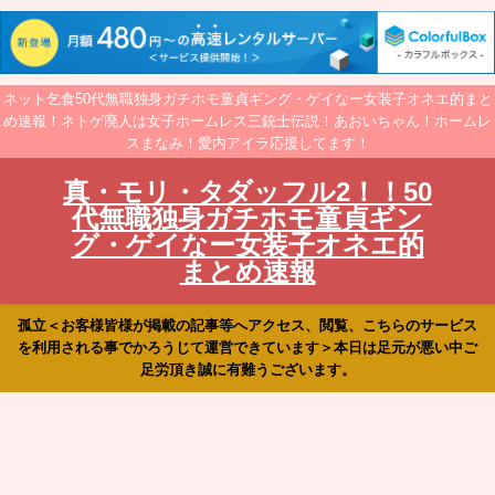
ネット乞食50代無職独身ガチホモ童貞ギング・ゲイなー女装子オネエ的まと
め速報！ネトゲ廃人は女子ホームレス三銃士伝説！あおいちゃん！ホームレ
スまなみ！愛内アイラ応援してます！
真・モリ・タダッフル2！！50
代無職独身ガチホモ童貞ギン
グ・ゲイなー女装子オネエ的
まとめ速報
孤立＜お客様皆様が掲載の記事等へアクセス、閲覧、こちらのサービス
を利用される事でかろうじて運営できています＞本日は足元が悪い中ご
足労頂き誠に有難うございます。