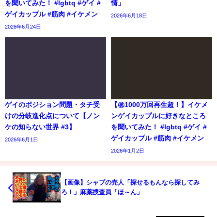
を聞いてみた！ #lgbtq #ゲイ #
情」
ゲイカップル #筋肉 #イケメン
2026年6月18日
2026年6月24日
ゲイのポジション問題・タチ受
【㊗️1000万回再生超！】イケメ
けの分岐進化点について【ノン
ンゲイカップルに好きなところ
ケの知らない世界 #3】
を聞いてみた！ #lgbtq #ゲイ #
ゲイカップル #筋肉 #イケメン
2026年6月1日
2026年1月2日
【画像】シャブの売人「探せるもんなら探してみ
ろ！」麻薬捜査員「ほ～ん」