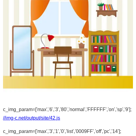
c_img_param=['max','6','3','80','normal','FFFFFF','on','sp','9'];
//img-c.net/output/site/42.js
c_img_param=['max','3','1','0','list','0009FF','off','pc','14'];