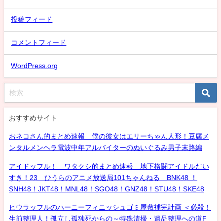
投稿フィード
コメントフィード
WordPress.org
おすすめサイト
おネコさん的まとめ速報 僕の彼女はエリーちゃん人形！豆腐メ
ンタルメンヘラ電波中年アルバイターのぬいぐるみ男子末路編
アイドッフル！ ワタクシ的まとめ速報 地下格闘アイドルだい
すき！23 ひうらのアニメ放送局101ちゃんねる BNK48 ！
SNH48！JKT48！MNL48！SGO48！GNZ48！STU48！SKE48
ヒウラッフルのハーニーフィニッシュゴミ屋敷補完計画 ＜必殺！
生前整理人！孤立し孤独死からの～特殊清掃・遺品整理への道F