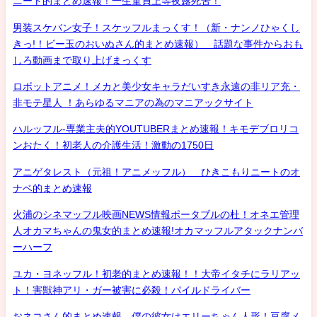
ニート的まとめ速報！一生童貞上等夜露死苦！
男装スケバン女子！スケッフルまっくす！（新・ナンノひゃくし
きっ!！ビー玉のおいぬさん的まとめ速報） 話題な事件からおも
しろ動画まで取り上げまっくす
ロボットアニメ！メカと美少女キャラだいすき永遠の非リア充・
非モテ星人 ！あらゆるマニアの為のマニアックサイト
ハルッフル-専業主夫的YOUTUBERまとめ速報！キモデブロリコ
ンおたく！初老人の介護生活！激動の1750日
アニゲタレスト（元祖！アニメッフル） ひきこもりニートのオ
ナベ的まとめ速報
火浦のシネマッフル映画NEWS情報ポータブルの杜！オネエ管理
人オカマちゃんの鬼女的まとめ速報!オカマッフルアタックナンバ
ーハーフ
ユカ・ヨネッフル！初老的まとめ速報！！大帝イタチにラリアッ
ト！害獣神アリ・ガー被害に必殺！パイルドライバー
おネコさん的まとめ速報 僕の彼女はエリーちゃん人形！豆腐メ