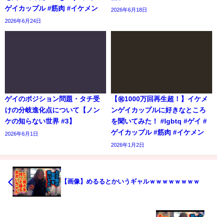
ゲイカップル #筋肉 #イケメン
2026年6月18日
2026年6月24日
ゲイのポジション問題・タチ受
【㊗️1000万回再生超！】イケメ
けの分岐進化点について【ノン
ンゲイカップルに好きなところ
ケの知らない世界 #3】
を聞いてみた！ #lgbtq #ゲイ #
ゲイカップル #筋肉 #イケメン
2026年6月1日
2026年1月2日
【画像】めるるとかいうギャルｗｗｗｗｗｗｗｗ