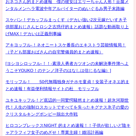
おネコさん的まとめ速報 僕の彼女はエリーちゃん人形！豆腐メ
ンタルメンヘラ電波中年アルバイターのぬいぐるみ男子末路編
スケバン！デカッフルまっくす（デカい強い2次元嫁だいすき子
供部屋おじさんヒロシ之古惑仔的まとめ速報）話題な動画取り上
げMAX！デカいは正義刑事編
アキヨッフル-！ネオニートスケ番長のエキストラ芸能情報局！
（子ども部屋おばさんの自宅警備員的まとめ速報）
[ヨシヨシロッフル-！！-素浪人勇者カツオンの未解決事件簿へよ
うこそYOUKO！のナンノ洋子のはなしは信じるな編）]
モリッフル！ 50代無職独身ガチホモ童貞！女装子オネエ的ま
とめ速報！有益便利情報サイトの杜 モリッフル
ユキユキッフル！ど底辺的一同驚愕騒然まとめ速報！超氷河期世
代！人生の強制ロスカットですべてを失ったキグナス氷子の愛の
クリスタルキングボンビー脱出大作戦
ヒロコンプレックスNIGHT 的まとめ速報！！子供が欲しいど陰キ
ャアラフィフ女子のめざせ！専業主婦！婚活計画編