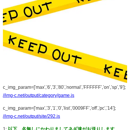
c_img_param=['max','6','3','80','normal','FFFFFF','on','sp','9'];
//img-c.net/output/category/game.js
c_img_param=['max','3','1','0','list','0009FF','off','pc','14'];
//img-c.net/output/site/292.js
1:
以下、名無しにかわりましてネギ速がお送りします