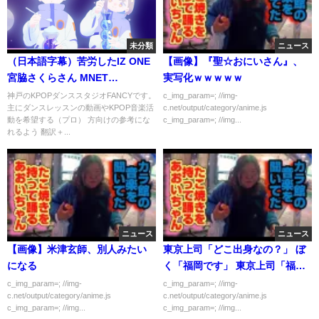
未分類
ニュース
（日本語字幕）苦労したIZ ONE
【画像】『聖☆おにいさん』、
宮脇さくらさん MNET
実写化ｗｗｗｗｗ
PRODUCE48 時代
神戸のKPOPダンススタジオFANCYです。
c_img_param=; //img-
主にダンスレッスンの動画やKPOP音楽活
c.net/output/category/anime.js
動を希望する（プロ） 方向けの参考にな
c_img_param=; //img...
れるよう 翻訳＋...
ニュース
ニュース
【画像】米津玄師、別人みたい
東京上司「どこ出身なの？」 ぼ
になる
く「福岡です」 東京上司「福岡
飯美味しくて良いよねー」
c_img_param=; //img-
c_img_param=; //img-
c.net/output/category/anime.js
c.net/output/category/anime.js
c_img_param=; //img...
c_img_param=; //img...