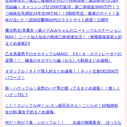
生前整理人！孤立し孤独死からの～特殊清掃・遺品整理への道F
完結編＞ キャッシング計1500万返済：厨二病借金3500万円！う
つ病統合失調症14年生HKT46！！9期研究生、最後のサイト！全
米が泣いた！認知症鬱病60代のラストサイト絶賛！公開中
魔法熟女/美魔女ッ娘メグみみちゃんのニートッフルステーション
MAX！ ニート仙人仙女の映画三昧老後生活！（無職孤独居老人的
まとめ速報Z)]
乙女系腐男子のオカマッフルMAX2- FX！オ・カマトレーダーの
逆襲！！ 極道のオカマたち編（おもしろ動画まとめ速報）
タダッフル！ネトゲ廃人的まとめ速報！！ネット乞食DE2000万
パワーズ！
新・ハゲッフル！哀愁のハゲ男の髪ってるまとめ速報！！激しく
ハゲっTEL？
こじ！コジッフル@！-レズっ娘百合ネエ！こじらせ！50独身処
女のBL腐女子的まとめ速報-
何だ！何が？真・シロッフル！！ 永遠の無職童貞- ぼっちな