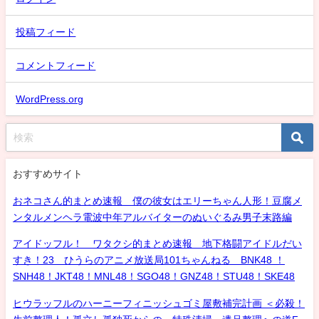
投稿フィード
コメントフィード
WordPress.org
おすすめサイト
おネコさん的まとめ速報 僕の彼女はエリーちゃん人形！豆腐メ
ンタルメンヘラ電波中年アルバイターのぬいぐるみ男子末路編
アイドッフル！ ワタクシ的まとめ速報 地下格闘アイドルだい
すき！23 ひうらのアニメ放送局101ちゃんねる BNK48 ！
SNH48！JKT48！MNL48！SGO48！GNZ48！STU48！SKE48
ヒウラッフルのハーニーフィニッシュゴミ屋敷補完計画 ＜必殺！