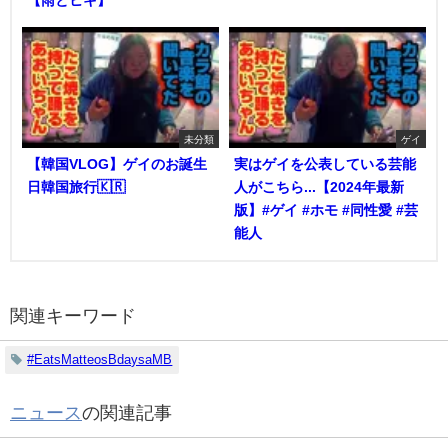
未分類
ゲイ
【韓国VLOG】ゲイのお誕生
実はゲイを公表している芸能
日韓国旅行🇰🇷
人がこちら...【2024年最新
版】#ゲイ #ホモ #同性愛 #芸
能人
関連キーワード
#EatsMatteosBdaysaMB
ニュース
の関連記事