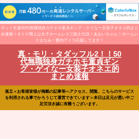
ネット乞食50代無職独身ガチホモ童貞ギング・ゲイなー女装子オネエ的まと
め速報！ネトゲ廃人は女子ホームレス三銃士伝説！あおいちゃん！ホームレ
スまなみ！愛内アイラ応援してます！
真・モリ・タダッフル2！！50
代無職独身ガチホモ童貞ギン
グ・ゲイなー女装子オネエ的
まとめ速報
孤立＜お客様皆様が掲載の記事等へアクセス、閲覧、こちらのサービス
を利用される事でかろうじて運営できています＞本日は足元が悪い中ご
足労頂き誠に有難うございます。