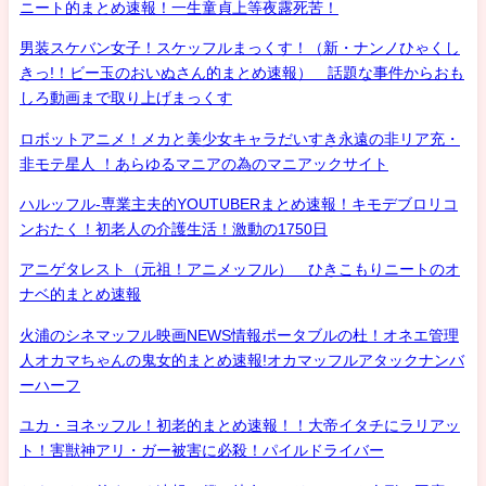
ニート的まとめ速報！一生童貞上等夜露死苦！
男装スケバン女子！スケッフルまっくす！（新・ナンノひゃくし
きっ!！ビー玉のおいぬさん的まとめ速報） 話題な事件からおも
しろ動画まで取り上げまっくす
ロボットアニメ！メカと美少女キャラだいすき永遠の非リア充・
非モテ星人 ！あらゆるマニアの為のマニアックサイト
ハルッフル-専業主夫的YOUTUBERまとめ速報！キモデブロリコ
ンおたく！初老人の介護生活！激動の1750日
アニゲタレスト（元祖！アニメッフル） ひきこもりニートのオ
ナベ的まとめ速報
火浦のシネマッフル映画NEWS情報ポータブルの杜！オネエ管理
人オカマちゃんの鬼女的まとめ速報!オカマッフルアタックナンバ
ーハーフ
ユカ・ヨネッフル！初老的まとめ速報！！大帝イタチにラリアッ
ト！害獣神アリ・ガー被害に必殺！パイルドライバー