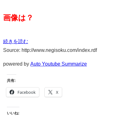
画像は？
続きを読む
Source: http://www.negisoku.com/index.rdf
powered by
Auto Youtube Summarize
共有:
Facebook
X
いいね: