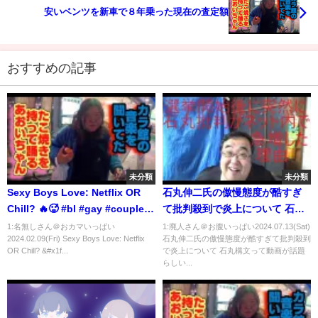
安いベンツを新車で８年乗った現在の査定額
おすすめの記事
未分類
未分類
Sexy Boys Love: Netflix OR
石丸伸二氏の傲慢態度が酷すぎ
Chill? 🔥🥵 #bl #gay #couple #
て批判殺到で炎上について 石丸
同性カップル #ゲイカップル
構文
1:名無しさん＠おカマいっぱい
1:廃人さん＠お腹いっぱい2024.07.13(Sat)
2024.02.09(Fri) Sexy Boys Love: Netflix
石丸伸二氏の傲慢態度が酷すぎて批判殺到
#blfan #lgbt #lgbtq
OR Chill? &#x1f...
で炎上について 石丸構文って動画が話題
らしい...