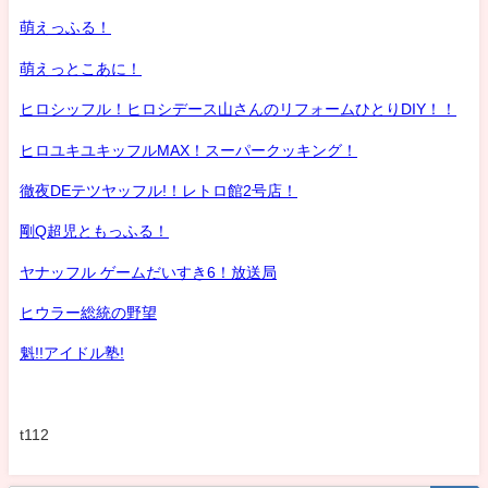
萌えっふる！
萌えっとこあに！
ヒロシッフル！ヒロシデース山さんのリフォームひとりDIY！！
ヒロユキユキッフルMAX！スーパークッキング！
徹夜DEテツヤッフル!！レトロ館2号店！
剛Q超児ともっふる！
ヤナッフル ゲームだいすき6！放送局
ヒウラー総統の野望
魁!!アイドル塾!
t112