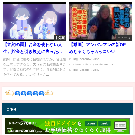
未分類
ニュース
【節約の罠】お金を使わない人
【動画】アンパンマンの新OP、
生。貯金と引き換えに失ったも
めちゃくちゃカッコいい
の
節約・貯金は極めて合理的ですが、合理性
c_img_param=; //img-
を追求しすぎると、失うものも結構ありま
c.net/output/category/anime.js
す。貯蓄に励むのと同時に、直感的にお金
c_img_param=; //img...
を使ってみる、ハングリーさ...
xrea