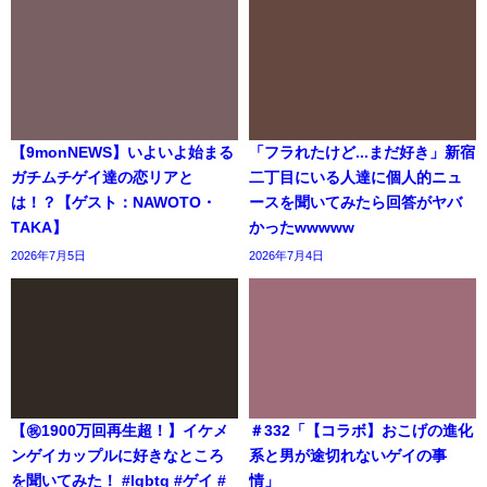
【9monNEWS】いよいよ始まる
「フラれたけど...まだ好き」新宿
ガチムチゲイ達の恋リアと
二丁目にいる人達に個人的ニュ
は！？【ゲスト：NAWOTO・
ースを聞いてみたら回答がヤバ
TAKA】
かったwwwww
2026年7月5日
2026年7月4日
【㊗️1900万回再生超！】イケメ
＃332「【コラボ】おこげの進化
ンゲイカップルに好きなところ
系と男が途切れないゲイの事
を聞いてみた！ #lgbtq #ゲイ #
情」