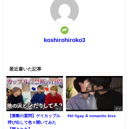
koshirohiroko3
最近書いた記事
ゲイ
ゲイ
【禁断の質問】ゲイカップル
#bl #gay A romantic kiss
呼び出して色々聞いてみた
【雨とヒキ】