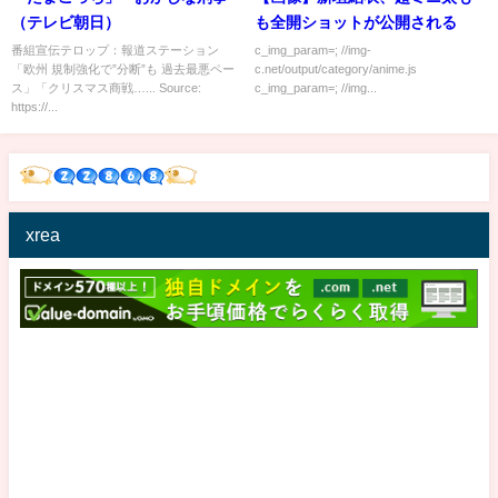
（テレビ朝日）
も全開ショットが公開される
番組宣伝テロップ：報道ステーション
c_img_param=; //img-
「欧州 規制強化で”分断”も 過去最悪ペー
c.net/output/category/anime.js
ス」「クリスマス商戦…... Source:
c_img_param=; //img...
https://...
xrea