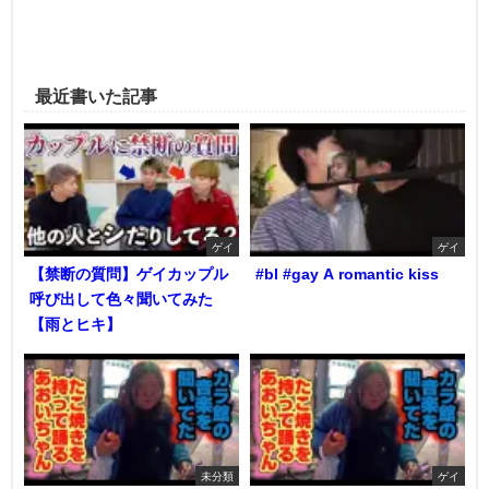
最近書いた記事
ゲイ
ゲイ
【禁断の質問】ゲイカップル
#bl #gay A romantic kiss
呼び出して色々聞いてみた
【雨とヒキ】
未分類
ゲイ