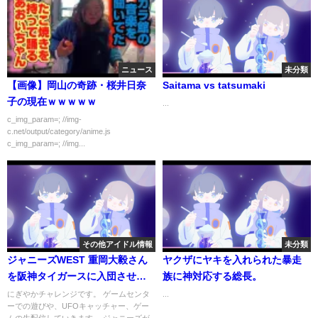
ニュース
未分類
【画像】岡山の奇跡・桜井日奈
Saitama vs tatsumaki
子の現在ｗｗｗｗｗ
...
c_img_param=; //img-
c.net/output/category/anime.js
c_img_param=; //img...
その他アイドル情報
未分類
ジャニーズWEST 重岡大毅さん
ヤクザにヤキを入れられた暴走
を阪神タイガースに入団させて
族に神対応する総長。
みた！
にぎやかチャレンジです。 ゲームセンタ
...
ーでの遊びや、UFOキャッチャー、ゲー