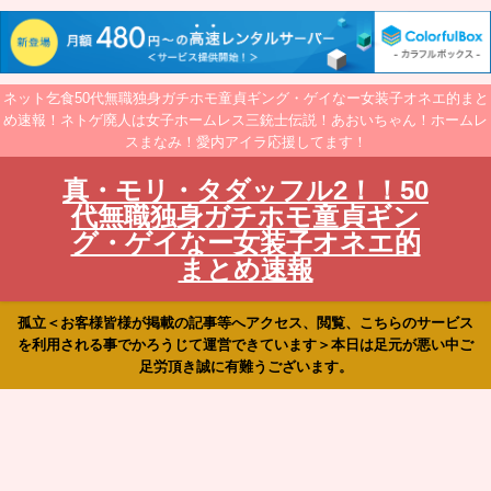
ネット乞食50代無職独身ガチホモ童貞ギング・ゲイなー女装子オネエ的まと
め速報！ネトゲ廃人は女子ホームレス三銃士伝説！あおいちゃん！ホームレ
スまなみ！愛内アイラ応援してます！
真・モリ・タダッフル2！！50
代無職独身ガチホモ童貞ギン
グ・ゲイなー女装子オネエ的
まとめ速報
孤立＜お客様皆様が掲載の記事等へアクセス、閲覧、こちらのサービス
を利用される事でかろうじて運営できています＞本日は足元が悪い中ご
足労頂き誠に有難うございます。