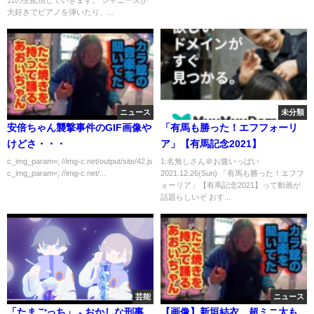
ムの生配信していきます。 ジャニーズが
大好きでピアノを弾いたり、...
ニュース
未分類
安倍ちゃん襲撃事件のGIF画像や
「有馬も勝った！エフフォーリ
けどさ・・・
ア」【有馬記念2021】
c_img_param=; //img-c.net/output/site/42.js
1:名無しさん＠お腹いっぱい
c_img_param=; //img-c.net/...
2021.12.26(Sun) 「有馬も勝った！エフフ
ォーリア」【有馬記念2021】って動画が
話題らしいぞ おす...
芸能
ニュース
「たまごっち」 - おかしな刑事
【画像】新垣結衣、超ミニ太も