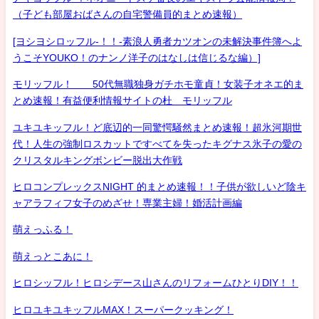
（子ども部屋おばさんの自宅警備員的まとめ速報）
[ヨシヨシロッフル-！！-素浪人勇者カツオンの未解決事件簿へよ
うこそYOUKO！のナンノ洋子のはなしは信じるな編）]
モリッフル！ 50代無職独身ガチホモ童貞！女装子オネエ的ま
とめ速報！有益便利情報サイトの杜 モリッフル
ユキユキッフル！ど底辺的一同驚愕騒然まとめ速報！超氷河期世
代！人生の強制ロスカットですべてを失ったキグナス氷子の愛の
クリスタルキングボンビー脱出大作戦
ヒロコンプレックスNIGHT 的まとめ速報！！子供が欲しいど陰キ
ャアラフィフ女子のめざせ！専業主婦！婚活計画編
萌えっふる！
萌えっとこあに！
ヒロシッフル！ヒロシデース山さんのリフォームひとりDIY！！
ヒロユキユキッフルMAX！スーパークッキング！