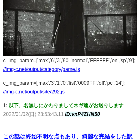
c_img_param=['max','6','3','80','normal','FFFFFF','on','sp','9'];
//img-c.net/output/category/game.js
c_img_param=['max','3','1','0','list','0009FF','off','pc','14'];
//img-c.net/output/site/292.js
1:
以下、名無しにかわりましてネギ速がお送りします
2022/01/02(日) 23:53:43.11
ID:vnP4ZHN50
この話は終始不明な点もあり、綺麗な完結をした訳