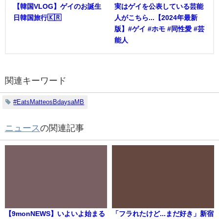
【韓国VLOG】ゲイのお誕生
実はゲイを公表している芸能
日韓国旅行🇰🇷
人がこちら...【2024年最新
版】#ゲイ #ホモ #同性愛 #芸
能人
関連キーワード
#EatsMatteosBdaysaMB
ニュース
の関連記事
【9monNEWS】いよいよ始まる
「フラれたけど...まだ好き」新宿