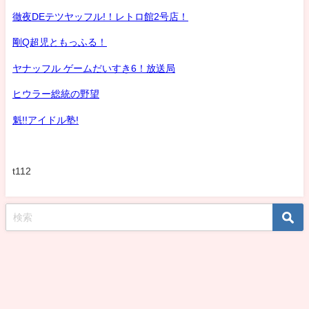
徹夜DEテツヤッフル!！レトロ館2号店！
剛Q超児ともっふる！
ヤナッフル ゲームだいすき6！放送局
ヒウラー総統の野望
魁!!アイドル塾!
t112