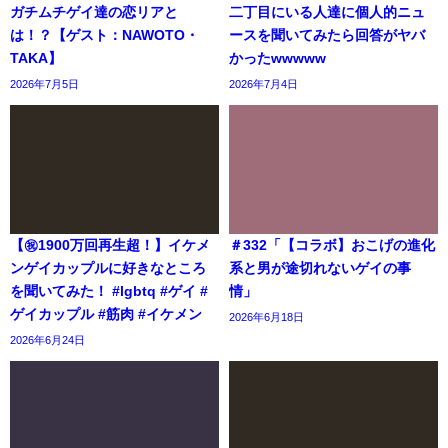
ガチムチゲイ達の恋リアと
二丁目にいる人達に個人的ニュ
は！？【ゲスト：NAWOTO・
ースを聞いてみたら回答がヤバ
TAKA】
かったwwwww
2026年7月5日
2026年7月4日
【㊗️1900万回再生超！】イケメ
＃332「【コラボ】おこげの進化
ンゲイカップルに好きなところ
系と男が途切れないゲイの事
を聞いてみた！ #lgbtq #ゲイ #
情」
ゲイカップル #筋肉 #イケメン
2026年6月18日
2026年6月24日