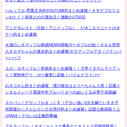
ハルッフル-専業主夫的YOUTUBERまとめ速報！キモデブロリコ
ンおたく！初老人の介護生活！激動の1750日
アニゲタレスト（元祖！アニメッフル） ひきこもりニートのオ
ナベ的まとめ速報
火浦のシネマッフル映画NEWS情報ポータブルの杜！オネエ管理
人オカマちゃんの鬼女的まとめ速報!オカマッフルアタックナンバ
ーハーフ
ユカ・ヨネッフル！初老的まとめ速報！！大帝イタチにラリアッ
ト！害獣神アリ・ガー被害に必殺！パイルドライバー
おネコさん的まとめ速報 僕の彼女はエリーちゃん人形！豆腐メ
ンタルメンヘラ電波中年アルバイターのぬいぐるみ男子末路編
スケバン！デカッフルまっくす（デカい強い2次元嫁だいすき子
供部屋おじさんヒロシ之古惑仔的まとめ速報）話題な動画取り上
げMAX！デカいは正義刑事編
アキヨッフル-！ネオニートスケ番長のエキストラ芸能情報局！