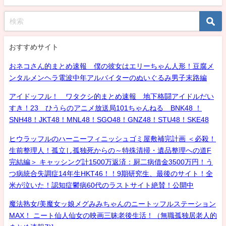
おすすめサイト
おネコさん的まとめ速報 僕の彼女はエリーちゃん人形！豆腐メ
ンタルメンヘラ電波中年アルバイターのぬいぐるみ男子末路編
アイドッフル！ ワタクシ的まとめ速報 地下格闘アイドルだい
すき！23 ひうらのアニメ放送局101ちゃんねる BNK48 ！
SNH48！JKT48！MNL48！SGO48！GNZ48！STU48！SKE48
ヒウラッフルのハーニーフィニッシュゴミ屋敷補完計画 ＜必殺！
生前整理人！孤立し孤独死からの～特殊清掃・遺品整理への道F
完結編＞ キャッシング計1500万返済：厨二病借金3500万円！う
つ病統合失調症14年生HKT46！！9期研究生、最後のサイト！全
米が泣いた！認知症鬱病60代のラストサイト絶賛！公開中
魔法熟女/美魔女ッ娘メグみみちゃんのニートッフルステーション
MAX！ ニート仙人仙女の映画三昧老後生活！（無職孤独居老人的