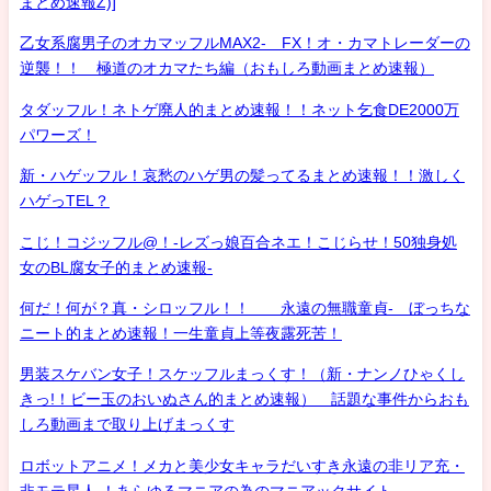
まとめ速報Z)]
乙女系腐男子のオカマッフルMAX2- FX！オ・カマトレーダーの
逆襲！！ 極道のオカマたち編（おもしろ動画まとめ速報）
タダッフル！ネトゲ廃人的まとめ速報！！ネット乞食DE2000万
パワーズ！
新・ハゲッフル！哀愁のハゲ男の髪ってるまとめ速報！！激しく
ハゲっTEL？
こじ！コジッフル@！-レズっ娘百合ネエ！こじらせ！50独身処
女のBL腐女子的まとめ速報-
何だ！何が？真・シロッフル！！ 永遠の無職童貞- ぼっちな
ニート的まとめ速報！一生童貞上等夜露死苦！
男装スケバン女子！スケッフルまっくす！（新・ナンノひゃくし
きっ!！ビー玉のおいぬさん的まとめ速報） 話題な事件からおも
しろ動画まで取り上げまっくす
ロボットアニメ！メカと美少女キャラだいすき永遠の非リア充・
非モテ星人 ！あらゆるマニアの為のマニアックサイト