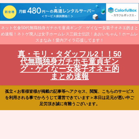
ネット乞食50代無職独身ガチホモ童貞ギング・ゲイなー女装子オネエ的まと
め速報！ネトゲ廃人は女子ホームレス三銃士伝説！あおいちゃん！ホームレ
スまなみ！愛内アイラ応援してます！
真・モリ・タダッフル2！！50
代無職独身ガチホモ童貞ギン
グ・ゲイなー女装子オネエ的
まとめ速報
孤立＜お客様皆様が掲載の記事等へアクセス、閲覧、こちらのサービス
を利用される事でかろうじて運営できています＞本日は足元が悪い中ご
足労頂き誠に有難うございます。