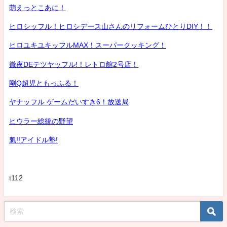
萌えっとこあに！
ヒロシッフル！ヒロシデース山さんのリフォームひとりDIY！！
ヒロユキユキッフルMAX！スーパークッキング！
徹夜DEテツヤッフル!！レトロ館2号店！
剛Q超児ともっふる！
ヤナッフル ゲームだいすき6！放送局
ヒウラー総統の野望
魁!!アイドル塾!
t112