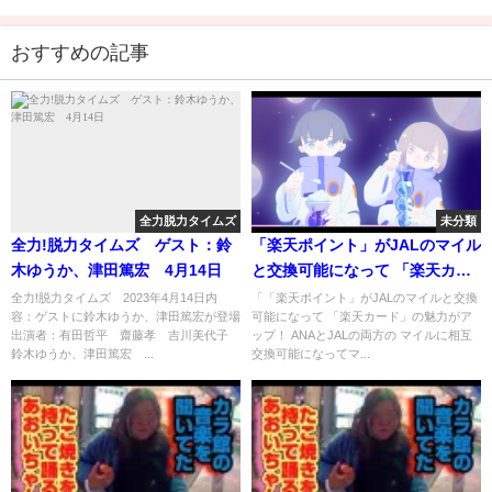
おすすめの記事
全力脱力タイムズ
未分類
全力!脱力タイムズ ゲスト：鈴
「楽天ポイント」がJALのマイル
木ゆうか、津田篤宏 4月14日
と交換可能になって 「楽天カー
ド」の魅力がアップ！ ANAと
全力!脱力タイムズ 2023年4月14日内
「「楽天ポイント」がJALのマイルと交換
容：ゲストに鈴木ゆうか、津田篤宏が登場
可能になって 「楽天カード」の魅力がア
JALの両方の マイルに相互交換
出演者：有田哲平 齋藤孝 吉川美代子
ップ！ ANAとJALの両方の マイルに相互
可能になってマイル初心者にも
鈴木ゆうか、津田篤宏 ...
交換可能になってマ...
最適 – クレジットカードおすす
め最新ニュース[2022年]