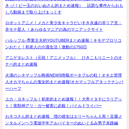
きっ!！ビー玉のおいぬさん的まとめ速報） 話題な事件からおも
しろ動画まで取り上げまっくす
ロボットアニメ！メカと美少女キャラだいすき永遠の非リア充・
非モテ星人 ！あらゆるマニアの為のマニアックサイト
ハルッフル-専業主夫的YOUTUBERまとめ速報！キモデブロリコ
ンおたく！初老人の介護生活！激動の1750日
アニゲタレスト（元祖！アニメッフル） ひきこもりニートのオ
ナベ的まとめ速報
火浦のシネマッフル映画NEWS情報ポータブルの杜！オネエ管理
人オカマちゃんの鬼女的まとめ速報!オカマッフルアタックナンバ
ーハーフ
ユカ・ヨネッフル！初老的まとめ速報！！大帝イタチにラリアッ
ト！害獣神アリ・ガー被害に必殺！パイルドライバー
おネコさん的まとめ速報 僕の彼女はエリーちゃん人形！豆腐メ
ンタルメンヘラ電波中年アルバイターのぬいぐるみ男子末路編