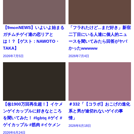
【9monNEWS】いよいよ始まる
「フラれたけど...まだ好き」新宿
ガチムチゲイ達の恋リアと
二丁目にいる人達に個人的ニュ
は！？【ゲスト：NAWOTO・
ースを聞いてみたら回答がヤバ
TAKA】
かったwwwww
2026年7月5日
2026年7月4日
【㊗️1900万回再生超！】イケメ
＃332「【コラボ】おこげの進化
ンゲイカップルに好きなところ
系と男が途切れないゲイの事
を聞いてみた！ #lgbtq #ゲイ #
情」
ゲイカップル #筋肉 #イケメン
2026年6月18日
2026年6月24日