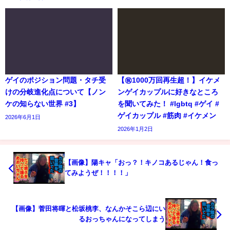
ゲイのポジション問題・タチ受
【㊗️1000万回再生超！】イケメ
けの分岐進化点について【ノン
ンゲイカップルに好きなところ
ケの知らない世界 #3】
を聞いてみた！ #lgbtq #ゲイ #
ゲイカップル #筋肉 #イケメン
2026年6月1日
2026年1月2日
【画像】陽キャ「おっ？！キノコあるじゃん！食っ
てみようぜ！！！！」
【画像】菅田将暉と松坂桃李、なんかそこら辺にい
るおっちゃんになってしまう