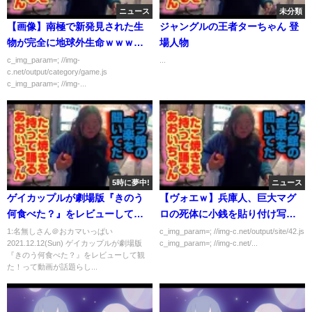
ニュース
未分類
【画像】南極で新発見された生
ジャングルの王者ターちゃん 登
物が完全に地球外生命ｗｗｗｗ
場人物
ｗ
c_img_param=; //img-
...
c.net/output/category/game.js
c_img_param=; //img-...
5時に夢中!
ニュース
ゲイカップルが劇場版『きのう
【ヴォエｗ】兵庫人、巨大マグ
何食べた？』をレビューして観
ロの死体に小銭を貼り付け写真
た！
ﾊﾟｼｬ…
1:名無しさん＠おカマいっぱい
c_img_param=; //img-c.net/output/site/42.js
2021.12.12(Sun) ゲイカップルが劇場版
c_img_param=; //img-c.net/...
『きのう何食べた？』をレビューして観
た！って動画が話題らし...