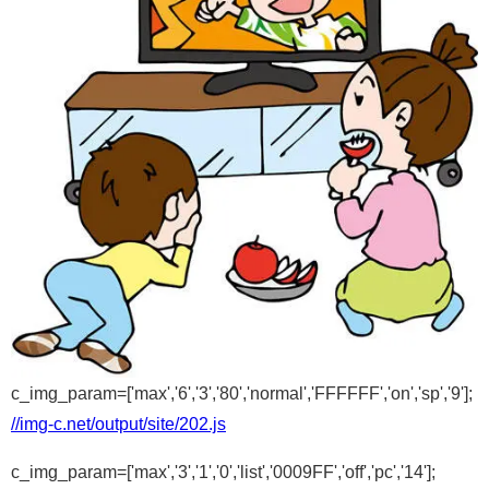
c_img_param=['max','6','3','80','normal','FFFFFF','on','sp','9'];
//img-c.net/output/site/202.js
c_img_param=['max','3','1','0','list','0009FF','off','pc','14'];