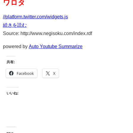
ワロタ
//platform.twitter.com/widgets.js
続きを読む
Source: http://www.negisoku.com/index.rdf
powered by
Auto Youtube Summarize
共有:
Facebook
X
いいね: