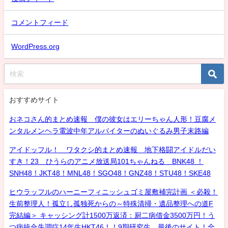
コメントフィード
WordPress.org
おすすめサイト
おネコさん的まとめ速報 僕の彼女はエリーちゃん人形！豆腐メ
ンタルメンヘラ電波中年アルバイターのぬいぐるみ男子末路編
アイドッフル！ ワタクシ的まとめ速報 地下格闘アイドルだい
すき！23 ひうらのアニメ放送局101ちゃんねる BNK48 ！
SNH48！JKT48！MNL48！SGO48！GNZ48！STU48！SKE48
ヒウラッフルのハーニーフィニッシュゴミ屋敷補完計画 ＜必殺！
生前整理人！孤立し孤独死からの～特殊清掃・遺品整理への道F
完結編＞ キャッシング計1500万返済：厨二病借金3500万円！う
つ病統合失調症14年生HKT46！！9期研究生、最後のサイト！全