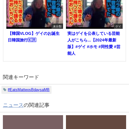
未分類
ゲイ
【韓国VLOG】ゲイのお誕生
実はゲイを公表している芸能
日韓国旅行🇰🇷
人がこちら...【2024年最新
版】#ゲイ #ホモ #同性愛 #芸
能人
関連キーワード
#EatsMatteosBdaysaMB
ニュース
の関連記事