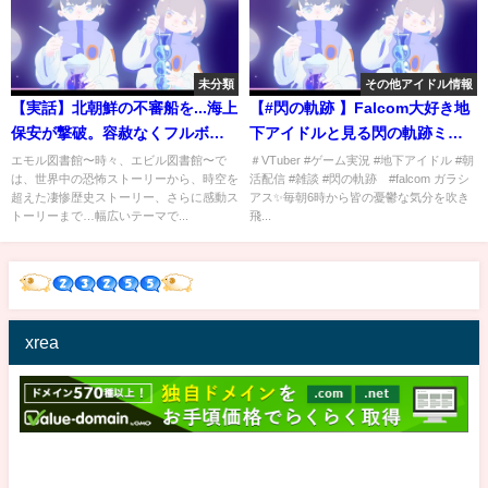
未分類
その他アイドル情報
【実話】北朝鮮の不審船を...海上
【#閃の軌跡 】Falcom大好き地
保安が撃破。容赦なくフルボッ
下アイドルと見る閃の軌跡ミュ
コにした。
ージカル・・・ミュージカ
エモル図書館〜時々、エビル図書館〜で
＃VTuber #ゲーム実況 #地下アイドル #朝
は、世界中の恐怖ストーリーから、時空を
活配信 #雑談 #閃の軌跡 #falcom ガラシ
ル！？【毎朝6時10分から#地下
超えた凄惨歴史ストーリー、さらに感動ス
アス✨毎朝6時から皆の憂鬱な気分を吹き
アイドルの #朝活配信/Vtuber/銀
トーリーまで…幅広いテーマで...
飛...
河颯馬】
xrea