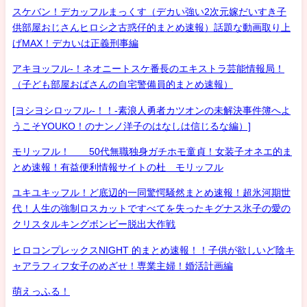
スケバン！デカッフルまっくす（デカい強い2次元嫁だいすき子
供部屋おじさんヒロシ之古惑仔的まとめ速報）話題な動画取り上
げMAX！デカいは正義刑事編
アキヨッフル-！ネオニートスケ番長のエキストラ芸能情報局！
（子ども部屋おばさんの自宅警備員的まとめ速報）
[ヨシヨシロッフル-！！-素浪人勇者カツオンの未解決事件簿へよ
うこそYOUKO！のナンノ洋子のはなしは信じるな編）]
モリッフル！ 50代無職独身ガチホモ童貞！女装子オネエ的ま
とめ速報！有益便利情報サイトの杜 モリッフル
ユキユキッフル！ど底辺的一同驚愕騒然まとめ速報！超氷河期世
代！人生の強制ロスカットですべてを失ったキグナス氷子の愛の
クリスタルキングボンビー脱出大作戦
ヒロコンプレックスNIGHT 的まとめ速報！！子供が欲しいど陰キ
ャアラフィフ女子のめざせ！専業主婦！婚活計画編
萌えっふる！