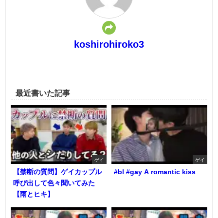
koshirohiroko3
最近書いた記事
ゲイ
ゲイ
【禁断の質問】ゲイカップル
#bl #gay A romantic kiss
呼び出して色々聞いてみた
【雨とヒキ】