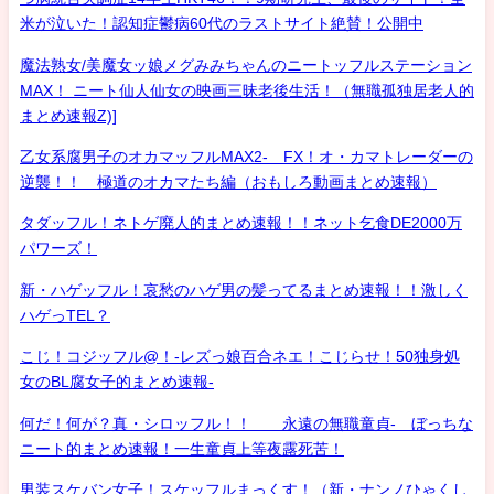
米が泣いた！認知症鬱病60代のラストサイト絶賛！公開中
魔法熟女/美魔女ッ娘メグみみちゃんのニートッフルステーション
MAX！ ニート仙人仙女の映画三昧老後生活！（無職孤独居老人的
まとめ速報Z)]
乙女系腐男子のオカマッフルMAX2- FX！オ・カマトレーダーの
逆襲！！ 極道のオカマたち編（おもしろ動画まとめ速報）
タダッフル！ネトゲ廃人的まとめ速報！！ネット乞食DE2000万
パワーズ！
新・ハゲッフル！哀愁のハゲ男の髪ってるまとめ速報！！激しく
ハゲっTEL？
こじ！コジッフル@！-レズっ娘百合ネエ！こじらせ！50独身処
女のBL腐女子的まとめ速報-
何だ！何が？真・シロッフル！！ 永遠の無職童貞- ぼっちな
ニート的まとめ速報！一生童貞上等夜露死苦！
男装スケバン女子！スケッフルまっくす！（新・ナンノひゃくし