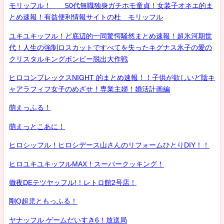
モリッフル！ 50代無職独身ガチホモ童貞！女装子オネエ的ま
とめ速報！有益便利情報サイトの杜 モリッフル
ユキユキッフル！ど底辺的一同驚愕騒然まとめ速報！超氷河期世
代！人生の強制ロスカットですべてを失ったキグナス氷子の愛の
クリスタルキングボンビー脱出大作戦
ヒロコンプレックスNIGHT 的まとめ速報！！子供が欲しいど陰キ
ャアラフィフ女子のめざせ！専業主婦！婚活計画編
萌えっふる！
萌えっとこあに！
ヒロシッフル！ヒロシデース山さんのリフォームひとりDIY！！
ヒロユキユキッフルMAX！スーパークッキング！
徹夜DEテツヤッフル!！レトロ館2号店！
剛Q超児ともっふる！
ヤナッフル ゲームだいすき6！放送局