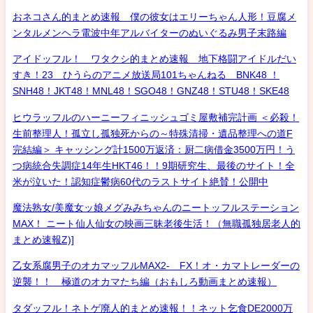
おネコさん的まとめ速報 僕の彼女はエリーちゃん人形！豆腐メ
ンタルメンヘラ電波中年アルバイターのぬいぐるみ男子末路編
アイドッフル！ ワタクシ的まとめ速報 地下格闘アイドルだい
すき！23 ひうらのアニメ放送局101ちゃんねる BNK48 ！
SNH48！JKT48！MNL48！SGO48！GNZ48！STU48！SKE48
ヒウラッフルのハーニーフィニッシュゴミ屋敷補完計画 ＜必殺！
生前整理人！孤立し孤独死からの～特殊清掃・遺品整理への道F
完結編＞ キャッシング計1500万返済：厨二病借金3500万円！う
つ病統合失調症14年生HKT46！！9期研究生、最後のサイト！全
米が泣いた！認知症鬱病60代のラストサイト絶賛！公開中
魔法熟女/美魔女ッ娘メグみみちゃんのニートッフルステーション
MAX！ ニート仙人仙女の映画三昧老後生活！（無職孤独居老人的
まとめ速報Z)]
乙女系腐男子のオカマッフルMAX2- FX！オ・カマトレーダーの
逆襲！！ 極道のオカマたち編（おもしろ動画まとめ速報）
タダッフル！ネトゲ廃人的まとめ速報！！ネット乞食DE2000万