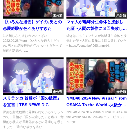
未分類
未分類
【いろんな過去】ゲイの､男との
マヤ人が地球外生命体と接触し
恋愛経験が色々ありすぎた
た証 ~人間の製作に３回失敗して
いた~ #shorts
1:名無しさん＠おカマいっぱい
続きはこちら↓ マヤ人が地球外生命体と接
2022.09.26(Mon) 【いろんな過去】ゲイ
触した証 ~人間の製作に３回失敗していた
の､男との恋愛経験が色々ありすぎたって
~ https://youtu.be/IDSkttnmid4...
動画が話題らし...
未分類
未分類
スリランカ 首相が「国の破産」
NMB48 2024 New Visual *From
を宣言｜TBS NEWS DIG
OSAKA To the World -大阪から
世界へ-*
深刻な財政危機に見舞われているスリラン
NMB48 2024 New Visual *From OSAKA To
カで、首相が「国が破産した」と述べ、危
the World* NMB48 2024年ニュービジュア
機的な状況が長期化するとの見通しを示し
ル ~大...
ました。 強力な放水を浴び...