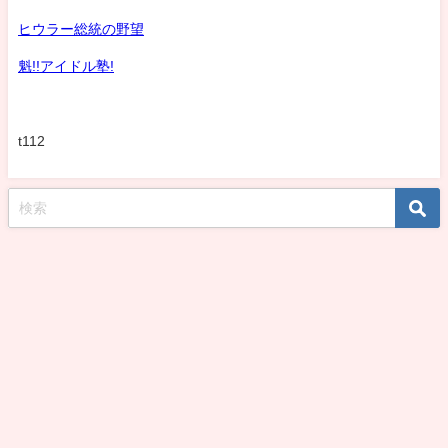
ヒウラー総統の野望
魁!!アイドル塾!
t112