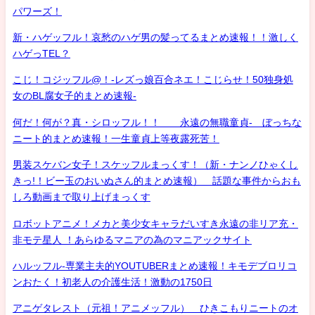
パワーズ！
新・ハゲッフル！哀愁のハゲ男の髪ってるまとめ速報！！激しく
ハゲっTEL？
こじ！コジッフル@！-レズっ娘百合ネエ！こじらせ！50独身処
女のBL腐女子的まとめ速報-
何だ！何が？真・シロッフル！！ 永遠の無職童貞- ぼっちな
ニート的まとめ速報！一生童貞上等夜露死苦！
男装スケバン女子！スケッフルまっくす！（新・ナンノひゃくし
きっ!！ビー玉のおいぬさん的まとめ速報） 話題な事件からおも
しろ動画まで取り上げまっくす
ロボットアニメ！メカと美少女キャラだいすき永遠の非リア充・
非モテ星人 ！あらゆるマニアの為のマニアックサイト
ハルッフル-専業主夫的YOUTUBERまとめ速報！キモデブロリコ
ンおたく！初老人の介護生活！激動の1750日
アニゲタレスト（元祖！アニメッフル） ひきこもりニートのオ