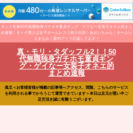
ネット乞食50代無職独身ガチホモ童貞ギング・ゲイなー女装子オネエ的まと
め速報！ネトゲ廃人は女子ホームレス三銃士伝説！あおいちゃん！ホームレ
スまなみ！愛内アイラ応援してます！
真・モリ・タダッフル2！！50
代無職独身ガチホモ童貞ギン
グ・ゲイなー女装子オネエ的
まとめ速報
孤立＜お客様皆様が掲載の記事等へアクセス、閲覧、こちらのサービス
を利用される事でかろうじて運営できています＞本日は足元が悪い中ご
足労頂き誠に有難うございます。