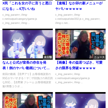
X民「これを女の子に言うと悪口
【速報】なか卯の新メニューが
になる」←6万いいね
ヤバいｗｗｗｗｗ
c_img_param=; //img-
c_img_param=; //img-
c.net/output/category/game.js
c.net/output/site/202.js c_img_param=;
c_img_param=; //img-...
//img-c.net...
未分類
ニュース
なんと公式が室長の存在を発
【画像】冬の益若つばさ、可愛
表！例のヤバい動画についても
さの限界を突破ｗｗｗｗｗ
認めるも相変わらず上から対応
前回の動画 【音声アリ】お客様相談室の
c_img_param=; //img-
対応がヤバすぎる！ヤ〇ザ顔負けの高圧的
c.net/output/category/game.js
は変わらなくて草【吉野家 クレ
な対応...【吉野家 クレーム お客様相談室
c_img_param=; //img-...
ーム お客様相談室 魁!!男塾コラ
魁!!男塾コラボ ...
ボ 炎上】