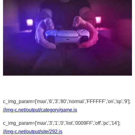
c_img_param=['max','6','3','80','normal','FFFFFF','on','sp','9'];
//img-c.net/output/category/game.js
c_img_param=['max','3','1','0','list','0009FF','off','pc','14'];
//img-c.net/output/site/292.js