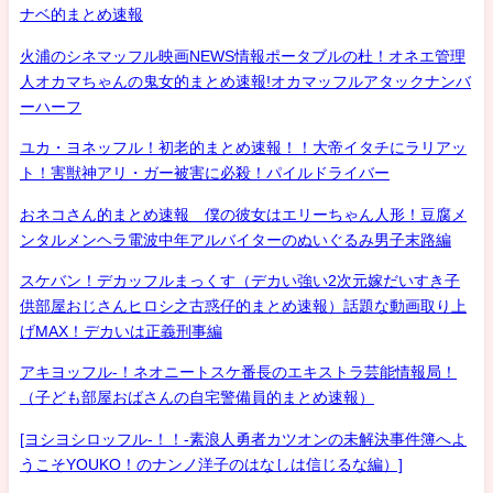
ナベ的まとめ速報
火浦のシネマッフル映画NEWS情報ポータブルの杜！オネエ管理
人オカマちゃんの鬼女的まとめ速報!オカマッフルアタックナンバ
ーハーフ
ユカ・ヨネッフル！初老的まとめ速報！！大帝イタチにラリアッ
ト！害獣神アリ・ガー被害に必殺！パイルドライバー
おネコさん的まとめ速報 僕の彼女はエリーちゃん人形！豆腐メ
ンタルメンヘラ電波中年アルバイターのぬいぐるみ男子末路編
スケバン！デカッフルまっくす（デカい強い2次元嫁だいすき子
供部屋おじさんヒロシ之古惑仔的まとめ速報）話題な動画取り上
げMAX！デカいは正義刑事編
アキヨッフル-！ネオニートスケ番長のエキストラ芸能情報局！
（子ども部屋おばさんの自宅警備員的まとめ速報）
[ヨシヨシロッフル-！！-素浪人勇者カツオンの未解決事件簿へよ
うこそYOUKO！のナンノ洋子のはなしは信じるな編）]