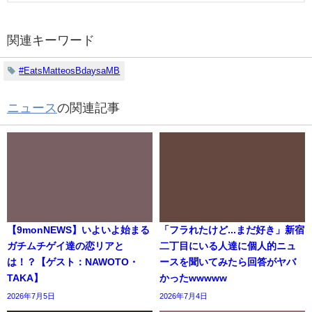
関連キーワード
#EatsMatteosBdaysaMB
ニュース
の関連記事
【9monNEWS】いよいよ始まる
「フラれたけど...まだ好き」新宿
ガチムチゲイ達の恋リアと
二丁目にいる人達に個人的ニュ
は！？【ゲスト：NAWOTO・
ースを聞いてみたら回答がヤバ
TAKA】
かったwwwww
2026年7月5日
2026年7月4日