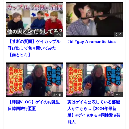
ゲイ
ゲイ
【禁断の質問】ゲイカップル
#bl #gay A romantic kiss
呼び出して色々聞いてみた
【雨とヒキ】
未分類
ゲイ
【韓国VLOG】ゲイのお誕生
実はゲイを公表している芸能
日韓国旅行🇰🇷
人がこちら...【2024年最新
版】#ゲイ #ホモ #同性愛 #芸
能人