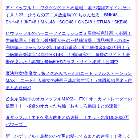
アイドッフル！ ワタクシ的まとめ速報 地下格闘アイドルだい
すき！23 ひうらのアニメ放送局101ちゃんねる BNK48 ！
SNH48！JKT48！MNL48！SGO48！GNZ48！STU48！SKE48
ヒウラッフルのハーニーフィニッシュゴミ屋敷補完計画 ＜必殺！
生前整理人！孤立し孤独死からの～特殊清掃・遺品整理への道F
完結編＞ キャッシング計1500万返済：厨二病借金3500万円！う
つ病統合失調症14年生HKT46！！9期研究生、最後のサイト！全
米が泣いた！認知症鬱病60代のラストサイト絶賛！公開中
魔法熟女/美魔女ッ娘メグみみちゃんのニートッフルステーション
MAX！ ニート仙人仙女の映画三昧老後生活！（無職孤独居老人的
まとめ速報Z)]
乙女系腐男子のオカマッフルMAX2- FX！オ・カマトレーダーの
逆襲！！ 極道のオカマたち編（おもしろ動画まとめ速報）
タダッフル！ネトゲ廃人的まとめ速報！！ネット乞食DE2000万
パワーズ！
新・ハゲッフル！哀愁のハゲ男の髪ってるまとめ速報！！激しく