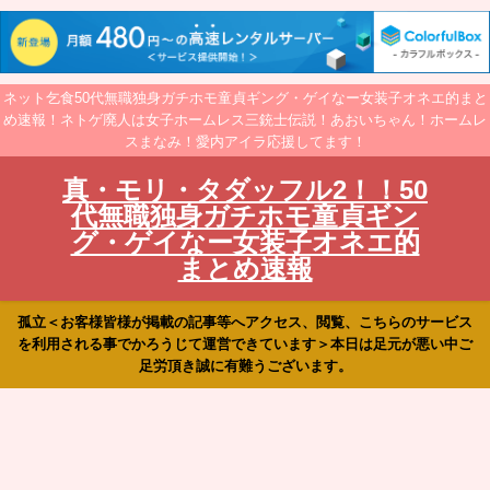
ネット乞食50代無職独身ガチホモ童貞ギング・ゲイなー女装子オネエ的まと
め速報！ネトゲ廃人は女子ホームレス三銃士伝説！あおいちゃん！ホームレ
スまなみ！愛内アイラ応援してます！
真・モリ・タダッフル2！！50
代無職独身ガチホモ童貞ギン
グ・ゲイなー女装子オネエ的
まとめ速報
孤立＜お客様皆様が掲載の記事等へアクセス、閲覧、こちらのサービス
を利用される事でかろうじて運営できています＞本日は足元が悪い中ご
足労頂き誠に有難うございます。