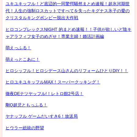
ユキユキッフル！ど底辺的一同驚愕騒然まとめ速報！超氷河期世
代！人生の強制ロスカットですべてを失ったキグナス氷子の愛の
クリスタルキングボンビー脱出大作戦
ヒロコンプレックスNIGHT 的まとめ速報！！子供が欲しいど陰キ
ャアラフィフ女子のめざせ！専業主婦！婚活計画編
萌えっふる！
萌えっとこあに！
ヒロシッフル！ヒロシデース山さんのリフォームひとりDIY！！
ヒロユキユキッフルMAX！スーパークッキング！
徹夜DEテツヤッフル!！レトロ館2号店！
剛Q超児ともっふる！
ヤナッフル ゲームだいすき6！放送局
ヒウラー総統の野望