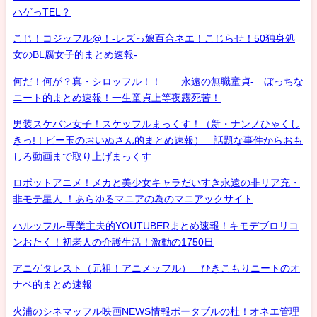
ハゲっTEL？
こじ！コジッフル@！-レズっ娘百合ネエ！こじらせ！50独身処
女のBL腐女子的まとめ速報-
何だ！何が？真・シロッフル！！ 永遠の無職童貞- ぼっちな
ニート的まとめ速報！一生童貞上等夜露死苦！
男装スケバン女子！スケッフルまっくす！（新・ナンノひゃくし
きっ!！ビー玉のおいぬさん的まとめ速報） 話題な事件からおも
しろ動画まで取り上げまっくす
ロボットアニメ！メカと美少女キャラだいすき永遠の非リア充・
非モテ星人 ！あらゆるマニアの為のマニアックサイト
ハルッフル-専業主夫的YOUTUBERまとめ速報！キモデブロリコ
ンおたく！初老人の介護生活！激動の1750日
アニゲタレスト（元祖！アニメッフル） ひきこもりニートのオ
ナベ的まとめ速報
火浦のシネマッフル映画NEWS情報ポータブルの杜！オネエ管理