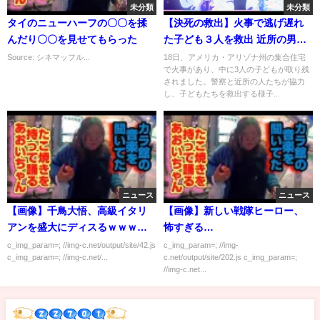
未分類
未分類
タイのニューハーフの〇〇を揉
【決死の救出】火事で逃げ遅れ
んだり〇〇を見せてもらった
た子ども３人を救出 近所の男性
アメリカ
Source: シネマッフル...
18日、アメリカ・アリゾナ州の集合住宅
で火事があり、中に3人の子どもが取り残
されました。警察と近所の人たちが協力
し、子どもたちを救出する様子...
ニュース
ニュース
【画像】千鳥大悟、高級イタリ
【画像】新しい戦隊ヒーロー、
アンを盛大にディスるｗｗｗｗ
怖すぎる…
ｗ
c_img_param=; //img-c.net/output/site/42.js
c_img_param=; //img-
c_img_param=; //img-c.net/...
c.net/output/site/202.js c_img_param=;
//img-c.net...