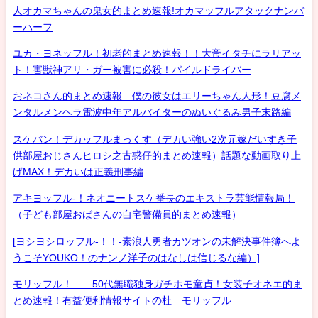
人オカマちゃんの鬼女的まとめ速報!オカマッフルアタックナンバ
ーハーフ
ユカ・ヨネッフル！初老的まとめ速報！！大帝イタチにラリアッ
ト！害獣神アリ・ガー被害に必殺！パイルドライバー
おネコさん的まとめ速報 僕の彼女はエリーちゃん人形！豆腐メ
ンタルメンヘラ電波中年アルバイターのぬいぐるみ男子末路編
スケバン！デカッフルまっくす（デカい強い2次元嫁だいすき子
供部屋おじさんヒロシ之古惑仔的まとめ速報）話題な動画取り上
げMAX！デカいは正義刑事編
アキヨッフル-！ネオニートスケ番長のエキストラ芸能情報局！
（子ども部屋おばさんの自宅警備員的まとめ速報）
[ヨシヨシロッフル-！！-素浪人勇者カツオンの未解決事件簿へよ
うこそYOUKO！のナンノ洋子のはなしは信じるな編）]
モリッフル！ 50代無職独身ガチホモ童貞！女装子オネエ的ま
とめ速報！有益便利情報サイトの杜 モリッフル