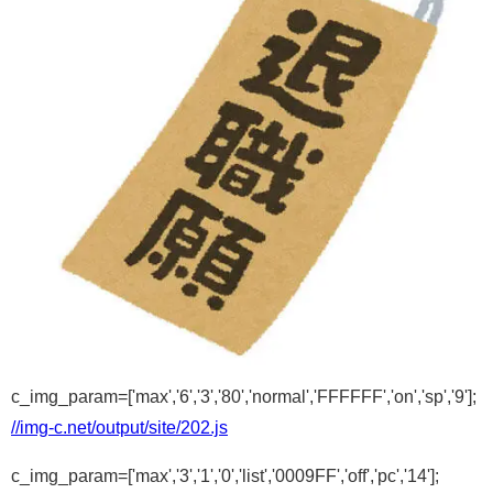
c_img_param=['max','6','3','80','normal','FFFFFF','on','sp','9'];
//img-c.net/output/site/202.js
c_img_param=['max','3','1','0','list','0009FF','off','pc','14'];