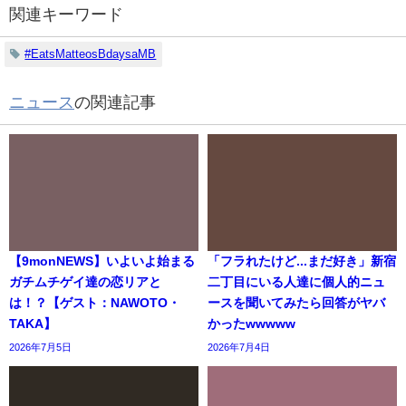
関連キーワード
#EatsMatteosBdaysaMB
ニュース
の関連記事
【9monNEWS】いよいよ始まる
「フラれたけど...まだ好き」新宿
ガチムチゲイ達の恋リアと
二丁目にいる人達に個人的ニュ
は！？【ゲスト：NAWOTO・
ースを聞いてみたら回答がヤバ
TAKA】
かったwwwww
2026年7月5日
2026年7月4日