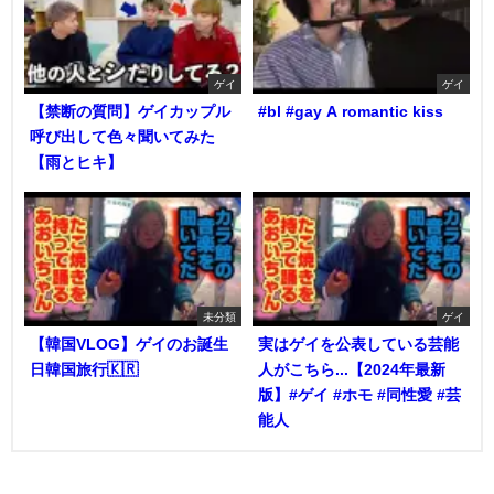
ゲイ
ゲイ
【禁断の質問】ゲイカップル
#bl #gay A romantic kiss
呼び出して色々聞いてみた
【雨とヒキ】
未分類
ゲイ
【韓国VLOG】ゲイのお誕生
実はゲイを公表している芸能
日韓国旅行🇰🇷
人がこちら...【2024年最新
版】#ゲイ #ホモ #同性愛 #芸
能人