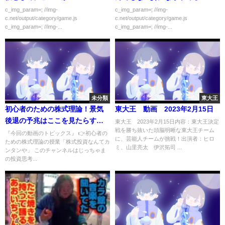
c_img_param=; //img-
c_img_param=; //img-
c.net/output/category/game.js
c.net/output/category/game.js
c_img_param=; //img-...
c_img_param=; //img-...
未分類
東大王
初心者のための株式理論！景気
東大王 動画 2023年2月15日
後退の予兆はここを見たらすぐ
東大王 2023年2月15日内容：東大王決定
戦を勝ち抜いた頭脳明晰な東大王チーム
わかる！過去にアメリカが不況
『今回の動画のトピックス』 👉初心者の
に、芸能人チームが挑戦！出演者：ヒロ
ための株式理論の授業「株式投資なんてカ
になる前に必ず起きてる現象も
ミ、山里亮太 伊沢拓司 ...
ンタンや」 このチャンネルはじっちゃま
解説【じっちゃま米国株】
の投資思考...