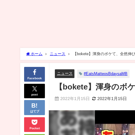
ホーム
ニュース
【bokete】渾身のボケて、全然
ニュース
#EatsMatteosBdaysaMB
Facebook
【bokete】渾身の
post
2022年1月15日
2022年1月15日
はてブ
Pocket