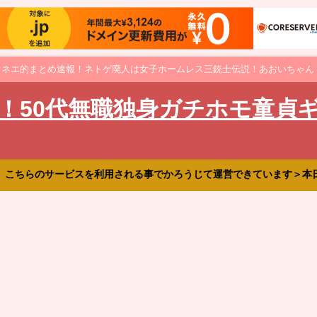
オネエ的まとめ速報！ネトゲ廃人は女子ホームレス三銃士伝説！あおいちゃん
！50代無職独身ガチホモ童貞
、こちらのサービスを利用される事でかろうじて運営できています＞本