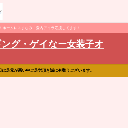
！ホームレスまなみ！愛内アイラ応援してます！
ギング・ゲイなー女装子オ
日は足元が悪い中ご足労頂き誠に有難うございます。