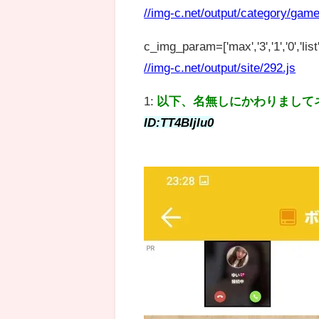
//img-c.net/output/category/game
c_img_param=['max','3','1','0','list',
//img-c.net/output/site/292.js
1:
以下、名無しにかわりまして
ID:TT4BIjlu0