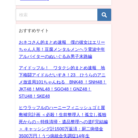
おすすめサイト
おネコさん的まとめ速報 僕の彼女はエリー
ちゃん人形！豆腐メンタルメンヘラ電波中年
アルバイターのぬいぐるみ男子末路編
アイドッフル！ ワタクシ的まとめ速報 地
下格闘アイドルだいすき！23 ひうらのアニ
メ放送局101ちゃんねる BNK48 ！SNH48！
JKT48！MNL48！SGO48！GNZ48！
STU48！SKE48
ヒウラッフルのハーニーフィニッシュゴミ屋
敷補完計画 ＜必殺！生前整理人！孤立し孤独
死からの～特殊清掃・遺品整理への道F完結編
＞ キャッシング計1500万返済：厨二病借金
3500万円！うつ病統合失調症14年生