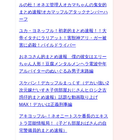
ルの杜！オネエ管理人オカマちゃんの鬼女的
まとめ速報!オカマッフルアタックナンバーハ
ーフ
ユカ・ヨネッフル！初老的まとめ速報！！大
帝イタチにラリアット！害獣神アリ・ガー被
害に必殺！パイルドライバー
おネコさん的まとめ速報 僕の彼女はエリー
ちゃん人形！豆腐メンタルメンヘラ電波中年
アルバイターのぬいぐるみ男子末路編
スケバン！デカッフルまっくす（デカい強い2
次元嫁だいすき子供部屋おじさんヒロシ之古
惑仔的まとめ速報）話題な動画取り上げ
MAX！デカいは正義刑事編
アキヨッフル-！ネオニートスケ番長のエキス
トラ芸能情報局！（子ども部屋おばさんの自
宅警備員的まとめ速報）