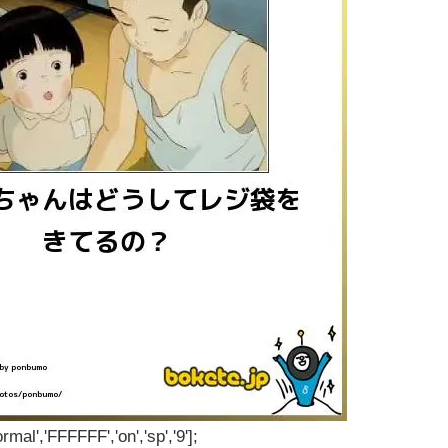
rmal','FFFFFF','on','sp','9'];