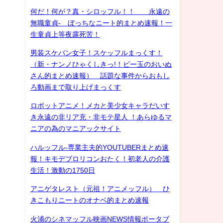
何だ！何が？真・シロッフル！！ 永遠の
無職童貞- ぼっちなニート的まとめ速報！一
生童貞上等夜露死苦！
男装スケバン女子！スケッフルまっくす！
（新・ナンノひゃくしきっ!！ビー玉のおいぬ
さん的まとめ速報） 話題な事件からおもし
ろ動画まで取り上げまっくす
ロボットアニメ！メカと美少女キャラだいす
き永遠の非リア充・非モテ星人 ！あらゆるマ
ニアの為のマニアックサイト
ハルッフル-専業主夫的YOUTUBERまとめ速
報！キモデブロリコンおたく！初老人の介護
生活！激動の1750日
アニゲタレスト（元祖！アニメッフル） ひ
きこもりニートのオナベ的まとめ速報
火浦のシネマッフル映画NEWS情報ポータブ