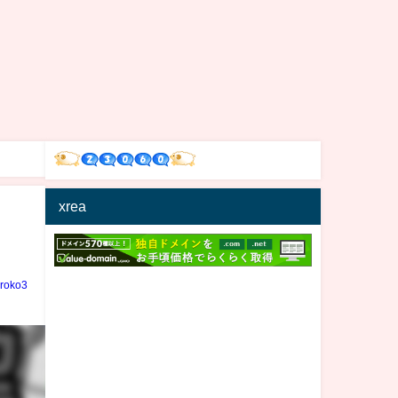
xrea
iroko3