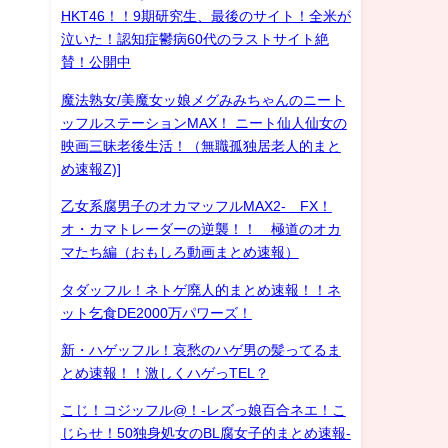
HKT46！！9期研究生、最後のサイト！全米が
泣いた！認知症鬱病60代のラストサイト絶
賛！公開中
魔法熟女/美魔女ッ娘メグみみちゃんのニート
ッフルステーションMAX！ ニート仙人仙女の
映画三昧老後生活！（無職孤独居老人的まと
め速報Z)]
乙女系腐男子のオカマッフルMAX2- FX！
オ・カマトレーダーの逆襲！！ 極道のオカ
マたち編（おもしろ動画まとめ速報）
タダッフル！ネトゲ廃人的まとめ速報！！ネ
ット乞食DE2000万パワーズ！
新・ハゲッフル！哀愁のハゲ男の髪ってるま
とめ速報！！激しくハゲっTEL？
こじ！コジッフル@！-レズっ娘百合ネエ！こ
じらせ！50独身処女のBL腐女子的まとめ速報-