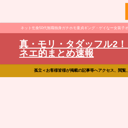
ネット乞食50代無職独身ガチホモ童貞ギング・ゲイなー女装子
真・モリ・タダッフル2！
ネエ的まとめ速報
孤立＜お客様皆様が掲載の記事等へアクセス、閲覧