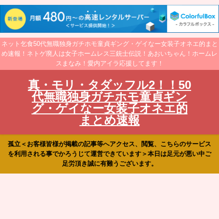
ネット乞食50代無職独身ガチホモ童貞ギング・ゲイなー女装子オネエ的まと
め速報！ネトゲ廃人は女子ホームレス三銃士伝説！あおいちゃん！ホームレ
スまなみ！愛内アイラ応援してます！
真・モリ・タダッフル2！！50
代無職独身ガチホモ童貞ギン
グ・ゲイなー女装子オネエ的
まとめ速報
孤立＜お客様皆様が掲載の記事等へアクセス、閲覧、こちらのサービス
を利用される事でかろうじて運営できています＞本日は足元が悪い中ご
足労頂き誠に有難うございます。