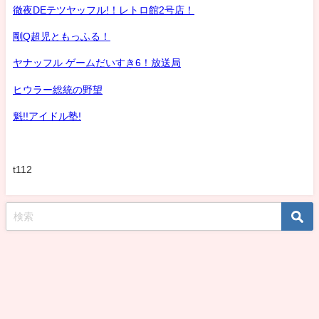
徹夜DEテツヤッフル!！レトロ館2号店！
剛Q超児ともっふる！
ヤナッフル ゲームだいすき6！放送局
ヒウラー総統の野望
魁!!アイドル塾!
t112