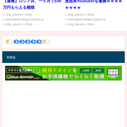
【速報】ロシア兵、一ヶ月で100
迷惑系Youtuberを逮捕ｗｗｗｗ
万円もらえる模様
ｗｗｗｗ
c_img_param=; //img-
c_img_param=; //img-
c.net/output/category/game.js
c.net/output/category/game.js
c_img_param=; //img-...
c_img_param=; //img-...
xrea