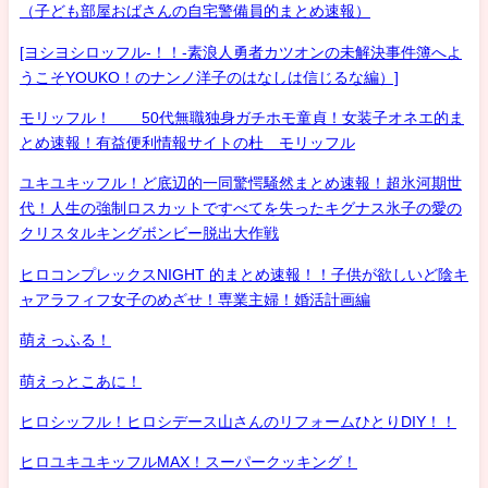
（子ども部屋おばさんの自宅警備員的まとめ速報）
[ヨシヨシロッフル-！！-素浪人勇者カツオンの未解決事件簿へよ
うこそYOUKO！のナンノ洋子のはなしは信じるな編）]
モリッフル！ 50代無職独身ガチホモ童貞！女装子オネエ的ま
とめ速報！有益便利情報サイトの杜 モリッフル
ユキユキッフル！ど底辺的一同驚愕騒然まとめ速報！超氷河期世
代！人生の強制ロスカットですべてを失ったキグナス氷子の愛の
クリスタルキングボンビー脱出大作戦
ヒロコンプレックスNIGHT 的まとめ速報！！子供が欲しいど陰キ
ャアラフィフ女子のめざせ！専業主婦！婚活計画編
萌えっふる！
萌えっとこあに！
ヒロシッフル！ヒロシデース山さんのリフォームひとりDIY！！
ヒロユキユキッフルMAX！スーパークッキング！