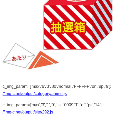
c_img_param=['max','6','3','80','normal','FFFFFF','on','sp','9'];
//img-c.net/output/category/anime.js
c_img_param=['max','3','1','0','list','0009FF','off','pc','14'];
//img-c.net/output/site/292.js