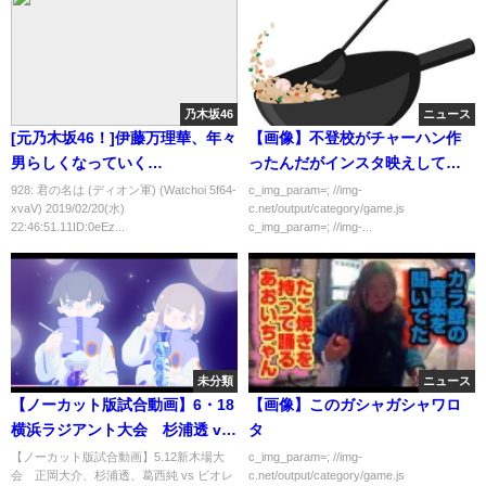
乃木坂46
ニュース
[元乃木坂46！]伊藤万理華、年々
【画像】不登校がチャーハン作
男らしくなっていく…
ったんだがインスタ映えしてワ
ロタ
928: 君の名は (ディオン軍) (Watchoi 5f64-
c_img_param=; //img-
xvaV) 2019/02/20(水)
c.net/output/category/game.js
22:46:51.11ID:0eEz...
c_img_param=; //img-...
未分類
ニュース
【ノーカット版試合動画】6・18
【画像】このガシャガシャワロ
横浜ラジアント大会 杉浦透 vs
タ
山下りな
【ノーカット版試合動画】5.12新木場大
c_img_param=; //img-
会 正岡大介、杉浦透、葛西純 vs ビオレ
c.net/output/category/game.js