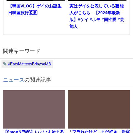
【韓国VLOG】ゲイのお誕生
実はゲイを公表している芸能
日韓国旅行🇰🇷
人がこちら...【2024年最新
版】#ゲイ #ホモ #同性愛 #芸
能人
関連キーワード
#EatsMatteosBdaysaMB
ニュース
の関連記事
【9monNEWS】いよいよ始まる
「フラれたけど...まだ好き」新宿