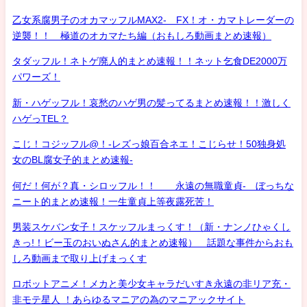
乙女系腐男子のオカマッフルMAX2- FX！オ・カマトレーダーの
逆襲！！ 極道のオカマたち編（おもしろ動画まとめ速報）
タダッフル！ネトゲ廃人的まとめ速報！！ネット乞食DE2000万
パワーズ！
新・ハゲッフル！哀愁のハゲ男の髪ってるまとめ速報！！激しく
ハゲっTEL？
こじ！コジッフル@！-レズっ娘百合ネエ！こじらせ！50独身処
女のBL腐女子的まとめ速報-
何だ！何が？真・シロッフル！！ 永遠の無職童貞- ぼっちな
ニート的まとめ速報！一生童貞上等夜露死苦！
男装スケバン女子！スケッフルまっくす！（新・ナンノひゃくし
きっ!！ビー玉のおいぬさん的まとめ速報） 話題な事件からおも
しろ動画まで取り上げまっくす
ロボットアニメ！メカと美少女キャラだいすき永遠の非リア充・
非モテ星人 ！あらゆるマニアの為のマニアックサイト