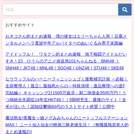
おすすめサイト
おネコさん的まとめ速報 僕の彼女はエリーちゃん人形！豆腐メ
ンタルメンヘラ電波中年アルバイターのぬいぐるみ男子末路編
アイドッフル！ ワタクシ的まとめ速報 地下格闘アイドルだい
すき！23 ひうらのアニメ放送局101ちゃんねる BNK48 ！
SNH48！JKT48！MNL48！SGO48！GNZ48！STU48！SKE48
ヒウラッフルのハーニーフィニッシュゴミ屋敷補完計画 ＜必殺！
生前整理人！孤立し孤独死からの～特殊清掃・遺品整理への道F
完結編＞ キャッシング計1500万返済：厨二病借金3500万円！う
つ病統合失調症14年生HKT46！！9期研究生、最後のサイト！全
米が泣いた！認知症鬱病60代のラストサイト絶賛！公開中
魔法熟女/美魔女ッ娘メグみみちゃんのニートッフルステーション
MAX！ ニート仙人仙女の映画三昧老後生活！（無職孤独居老人的
まとめ速報Z)]