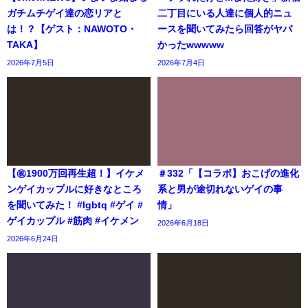
ガチムチゲイ達の恋リアと
二丁目にいる人達に個人的ニュ
は！？【ゲスト：NAWOTO・
ースを聞いてみたら回答がヤバ
TAKA】
かったwwwww
2026年7月5日
2026年7月4日
【㊗️1900万回再生超！】イケメ
＃332「【コラボ】おこげの進化
ンゲイカップルに好きなところ
系と男が途切れないゲイの事
を聞いてみた！ #lgbtq #ゲイ #
情」
ゲイカップル #筋肉 #イケメン
2026年6月18日
2026年6月24日