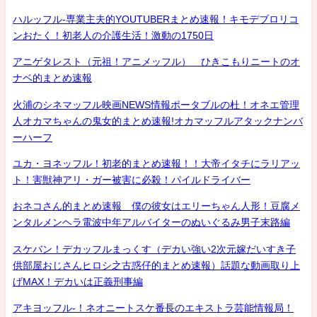
ハルッフル-専業主夫的YOUTUBERまとめ速報！キモデブロリコ
ンおたく！初老人の介護生活！激動の1750日
アニゲタレスト（元祖！アニメッフル） ひきこもりニートのオ
ナベ的まとめ速報
火浦のシネマッフル映画NEWS情報ポータブルの杜！オネエ管理
人オカマちゃんの鬼女的まとめ速報!オカマッフルアタックナンバ
ーハーフ
ユカ・ヨネッフル！初老的まとめ速報！！大帝イタチにラリアッ
ト！害獣神アリ・ガー被害に必殺！パイルドライバー
おネコさん的まとめ速報 僕の彼女はエリーちゃん人形！豆腐メ
ンタルメンヘラ電波中年アルバイターのぬいぐるみ男子末路編
スケバン！デカッフルまっくす（デカい強い2次元嫁だいすき子
供部屋おじさんヒロシ之古惑仔的まとめ速報）話題な動画取り上
げMAX！デカいは正義刑事編
アキヨッフル-！ネオニートスケ番長のエキストラ芸能情報局！