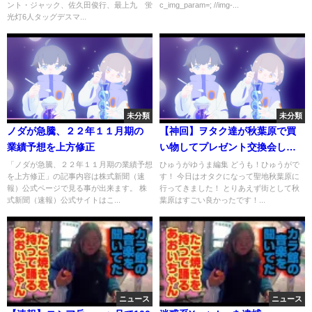
ント・ジャック、佐久田俊行、最上九 蛍
c_img_param=; //img-...
光灯6人タッグデスマ...
未分類
未分類
ノダが急騰、２２年１１月期の
【神回】ヲタク達が秋葉原で買
業績予想を上方修正
い物してプレゼント交換会した
ら盛り上がりすぎて家壊れた
「ノダが急騰、２２年１１月期の業績予想
ひゅうがゆうま編集 どうも！ひゅうがで
を上方修正」の記事内容は株式新聞（速
す！ 今日はオタクになって聖地秋葉原に
wwwwww
報）公式ページで見る事が出来ます。 株
行ってきました！ とりあえず街として秋
式新聞（速報）公式サイトはこ...
葉原はすごい良かったです！...
ニュース
ニュース