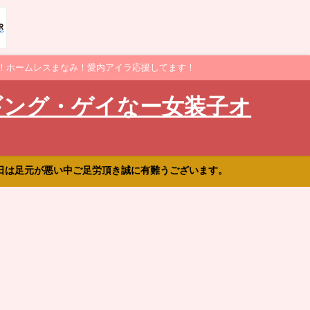
！ホームレスまなみ！愛内アイラ応援してます！
ギング・ゲイなー女装子オ
日は足元が悪い中ご足労頂き誠に有難うございます。