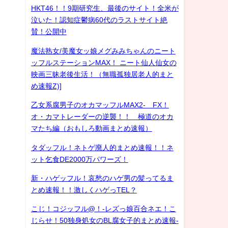
HKT46！！9期研究生、最後のサイト！全米が
泣いた！認知症鬱病60代のラストサイト絶
賛！公開中
魔法熟女/美魔女ッ娘メグみみちゃんのニート
ッフルステーションMAX！ ニート仙人仙女の
映画三昧老後生活！（無職孤独居老人的まと
め速報Z)]
乙女系腐男子のオカマッフルMAX2- FX！
オ・カマトレーダーの逆襲！！ 極道のオカ
マたち編（おもしろ動画まとめ速報）
タダッフル！ネトゲ廃人的まとめ速報！！ネ
ット乞食DE2000万パワーズ！
新・ハゲッフル！哀愁のハゲ男の髪ってるま
とめ速報！！激しくハゲっTEL？
こじ！コジッフル@！-レズっ娘百合ネエ！こ
じらせ！50独身処女のBL腐女子的まとめ速報-