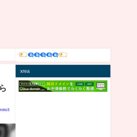
xrea
ら
iroko3