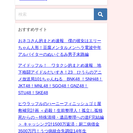
おすすめサイト
おネコさん的まとめ速報 僕の彼女はエリー
ちゃん人形！豆腐メンタルメンヘラ電波中年
アルバイターのぬいぐるみ男子末路編
アイドッフル！ ワタクシ的まとめ速報 地
下格闘アイドルだいすき！23 ひうらのアニ
メ放送局101ちゃんねる BNK48 ！SNH48！
JKT48！MNL48！SGO48！GNZ48！
STU48！SKE48
ヒウラッフルのハーニーフィニッシュゴミ屋
敷補完計画 ＜必殺！生前整理人！孤立し孤独
死からの～特殊清掃・遺品整理への道F完結編
＞ キャッシング計1500万返済：厨二病借金
3500万円！うつ病統合失調症14年生