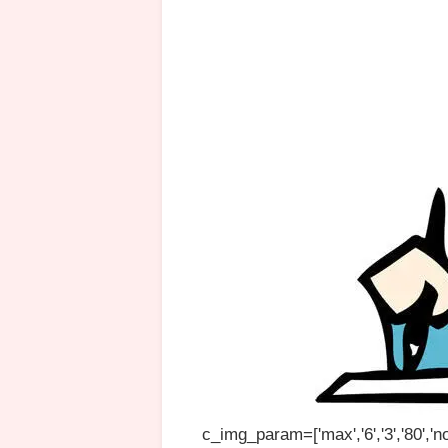
c_img_param=['max','6','3','80','no