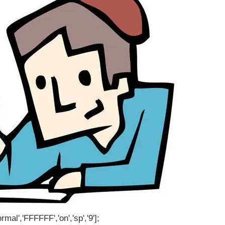
rmal','FFFFFF','on','sp','9'];