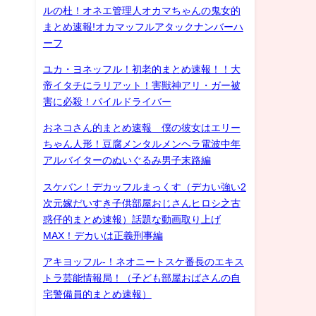
ルの杜！オネエ管理人オカマちゃんの鬼女的
まとめ速報!オカマッフルアタックナンバーハ
ーフ
ユカ・ヨネッフル！初老的まとめ速報！！大
帝イタチにラリアット！害獣神アリ・ガー被
害に必殺！パイルドライバー
おネコさん的まとめ速報 僕の彼女はエリー
ちゃん人形！豆腐メンタルメンヘラ電波中年
アルバイターのぬいぐるみ男子末路編
スケバン！デカッフルまっくす（デカい強い2
次元嫁だいすき子供部屋おじさんヒロシ之古
惑仔的まとめ速報）話題な動画取り上げ
MAX！デカいは正義刑事編
アキヨッフル-！ネオニートスケ番長のエキス
トラ芸能情報局！（子ども部屋おばさんの自
宅警備員的まとめ速報）