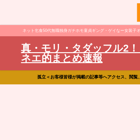
ネット乞食50代無職独身ガチホモ童貞ギング・ゲイなー女装子
真・モリ・タダッフル2！
ネエ的まとめ速報
孤立＜お客様皆様が掲載の記事等へアクセス、閲覧