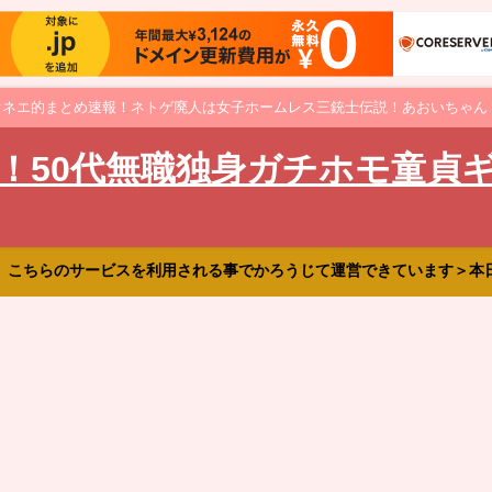
オネエ的まとめ速報！ネトゲ廃人は女子ホームレス三銃士伝説！あおいちゃん
！50代無職独身ガチホモ童貞
、こちらのサービスを利用される事でかろうじて運営できています＞本