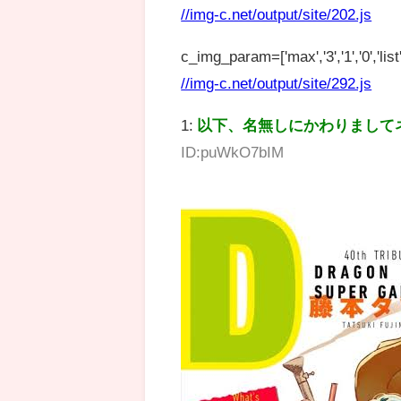
//img-c.net/output/site/202.js
c_img_param=['max','3','1','0','list',
//img-c.net/output/site/292.js
1:
以下、名無しにかわりまして
ID:puWkO7bIM