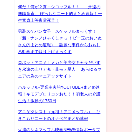
何だ！何が？真・シロッフル！！ 永遠の
無職童貞- ぼっちなニート的まとめ速報！一
生童貞上等夜露死苦！
男装スケバン女子！スケッフルまっくす！
（新・ナンノひゃくしきっ!！ビー玉のおいぬ
さん的まとめ速報） 話題な事件からおもし
ろ動画まで取り上げまっくす
ロボットアニメ！メカと美少女キャラだいす
き永遠の非リア充・非モテ星人 ！あらゆるマ
ニアの為のマニアックサイト
ハルッフル-専業主夫的YOUTUBERまとめ速
報！キモデブロリコンおたく！初老人の介護
生活！激動の1750日
アニゲタレスト（元祖！アニメッフル） ひ
きこもりニートのオナベ的まとめ速報
火浦のシネマッフル映画NEWS情報ポータブ