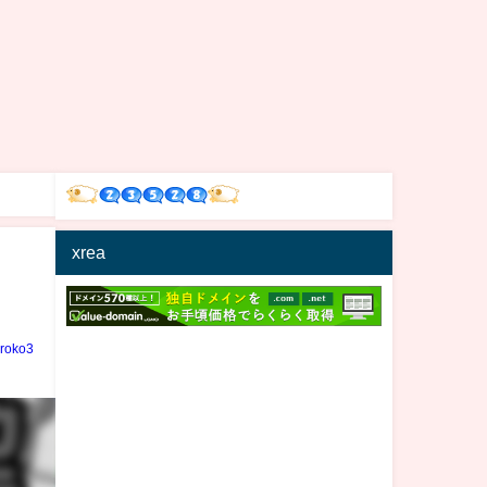
xrea
iroko3