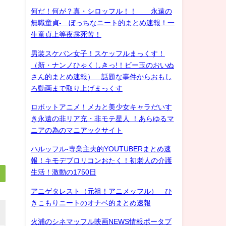
何だ！何が？真・シロッフル！！ 永遠の
無職童貞- ぼっちなニート的まとめ速報！一
生童貞上等夜露死苦！
男装スケバン女子！スケッフルまっくす！
（新・ナンノひゃくしきっ!！ビー玉のおいぬ
さん的まとめ速報） 話題な事件からおもし
ろ動画まで取り上げまっくす
ロボットアニメ！メカと美少女キャラだいす
き永遠の非リア充・非モテ星人 ！あらゆるマ
ニアの為のマニアックサイト
ハルッフル-専業主夫的YOUTUBERまとめ速
報！キモデブロリコンおたく！初老人の介護
生活！激動の1750日
アニゲタレスト（元祖！アニメッフル） ひ
きこもりニートのオナベ的まとめ速報
火浦のシネマッフル映画NEWS情報ポータブ