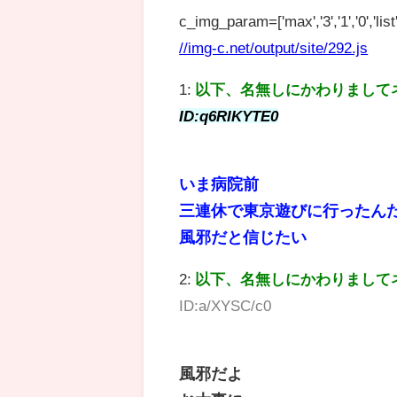
c_img_param=['max','3','1','0','list',
//img-c.net/output/site/292.js
1:
以下、名無しにかわりまして
ID:q6RIKYTE0
いま病院前
三連休で東京遊びに行ったん
風邪だと信じたい
2:
以下、名無しにかわりまして
ID:a/XYSC/c0
風邪だよ