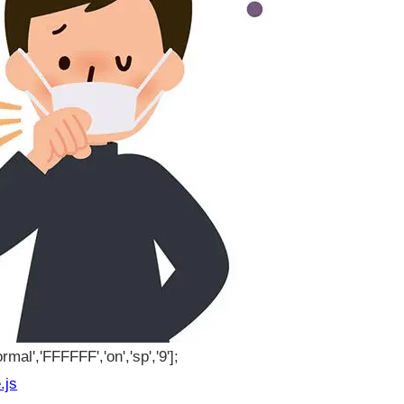
rmal','FFFFFF','on','sp','9'];
.js