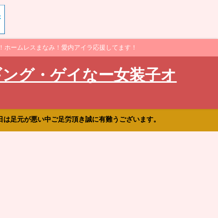
！ホームレスまなみ！愛内アイラ応援してます！
ギング・ゲイなー女装子オ
日は足元が悪い中ご足労頂き誠に有難うございます。