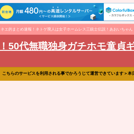
オネエ的まとめ速報！ネトゲ廃人は女子ホームレス三銃士伝説！あおいちゃん
！50代無職独身ガチホモ童貞
、こちらのサービスを利用される事でかろうじて運営できています＞本