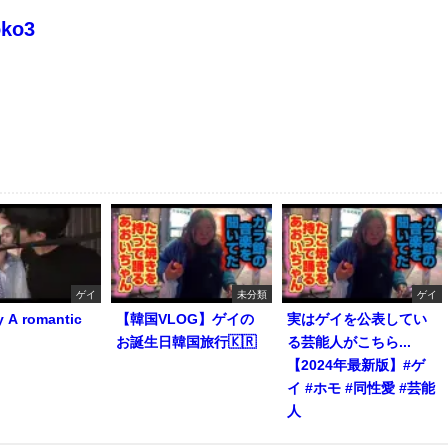
oko3
ゲイ
未分類
ゲイ
y A romantic
【韓国VLOG】ゲイの
実はゲイを公表してい
お誕生日韓国旅行🇰🇷
る芸能人がこちら...
【2024年最新版】#ゲ
イ #ホモ #同性愛 #芸能
人