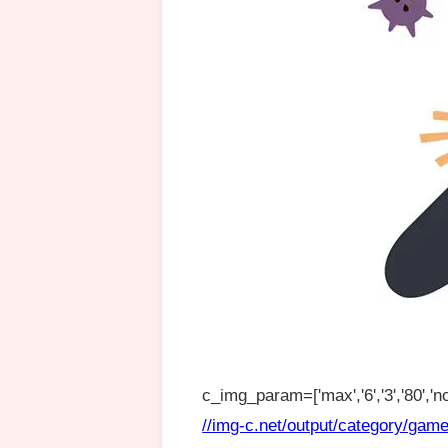
c_img_param=['max','6','3','80','no
//img-c.net/output/category/game