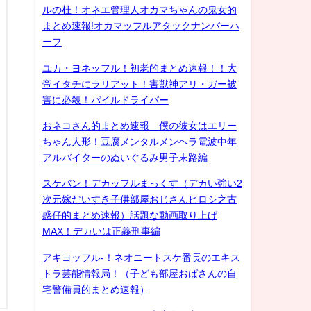
ルの杜！オネエ管理人オカマちゃんの鬼女的
まとめ速報!オカマッフルアタックナンバーハ
ーフ
ユカ・ヨネッフル！初老的まとめ速報！！大
帝イタチにラリアット！害獣神アリ・ガー被
害に必殺！パイルドライバー
おネコさん的まとめ速報 僕の彼女はエリー
ちゃん人形！豆腐メンタルメンヘラ電波中年
アルバイターのぬいぐるみ男子末路編
スケバン！デカッフルまっくす（デカい強い2
次元嫁だいすき子供部屋おじさんヒロシ之古
惑仔的まとめ速報）話題な動画取り上げ
MAX！デカいは正義刑事編
アキヨッフル-！ネオニートスケ番長のエキス
トラ芸能情報局！（子ども部屋おばさんの自
宅警備員的まとめ速報）