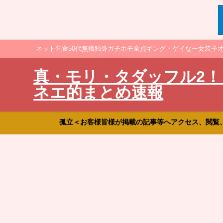
ネット乞食50代無職独身ガチホモ童貞ギング・ゲイなー女装子
真・モリ・タダッフル2！
ネエ的まとめ速報
孤立＜お客様皆様が掲載の記事等へアクセス、閲覧