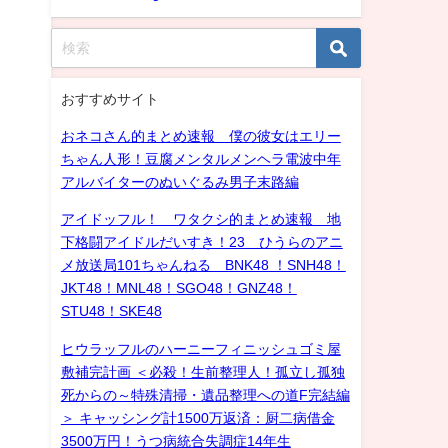
おすすめサイト
おネコさん的まとめ速報 僕の彼女はエリー
ちゃん人形！豆腐メンタルメンヘラ電波中年
アルバイターのぬいぐるみ男子末路編
アイドッフル！ ワタクシ的まとめ速報 地
下格闘アイドルだいすき！23 ひうらのアニ
メ放送局101ちゃんねる BNK48 ！SNH48！
JKT48！MNL48！SGO48！GNZ48！
STU48！SKE48
ヒウラッフルのハーニーフィニッシュゴミ屋
敷補完計画 ＜必殺！生前整理人！孤立し孤独
死からの～特殊清掃・遺品整理への道F完結編
＞ キャッシング計1500万返済：厨二病借金
3500万円！うつ病統合失調症14年生