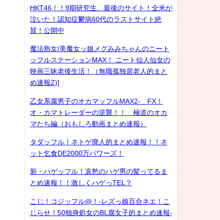
HKT46！！9期研究生、最後のサイト！全米が
泣いた！認知症鬱病60代のラストサイト絶
賛！公開中
魔法熟女/美魔女ッ娘メグみみちゃんのニート
ッフルステーションMAX！ ニート仙人仙女の
映画三昧老後生活！（無職孤独居老人的まと
め速報Z)]
乙女系腐男子のオカマッフルMAX2- FX！
オ・カマトレーダーの逆襲！！ 極道のオカ
マたち編（おもしろ動画まとめ速報）
タダッフル！ネトゲ廃人的まとめ速報！！ネ
ット乞食DE2000万パワーズ！
新・ハゲッフル！哀愁のハゲ男の髪ってるま
とめ速報！！激しくハゲっTEL？
こじ！コジッフル@！-レズっ娘百合ネエ！こ
じらせ！50独身処女のBL腐女子的まとめ速報-