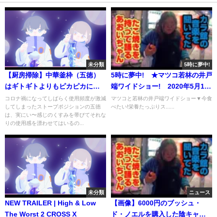
未分類
5時に夢中!
【厨房掃除】中華釜枠（五徳）
5時に夢中! ★マツコ若林の井戸
はギトギトよりもピカピカにし
端ワイドショー! 2020年5月18
ていたいから。 Kitchen
日
コロナ禍になってしばらく使用頻度が激減
マツコと若林の井戸端ワイドショー▼今食
してしまったストーブポジションの五徳
べたい!栄養たっぷりス......
cleanup purify your Chinese
は、実にい〜感じのくすみを帯びてそれな
wok.
りの使用感を漂わせてはいるの...
未分類
ニュース
NEW TRAILER | High & Low
【画像】6000円のブッシュ・
The Worst 2 CROSS X
ド・ノエルを購入した陰キャの