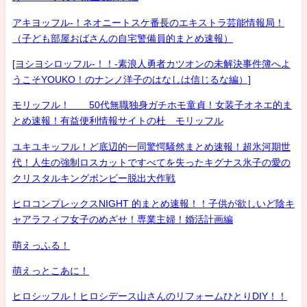
アキヨッフル-！ネオニートスケ番長のエキストラ芸能情報局！
（子ども部屋おばさんの自宅警備員的まとめ速報）
[ヨシヨシロッフル-！！-素浪人勇者カツオンの未解決事件簿へよ
うこそYOUKO！のナンノ洋子のはなしは信じるな編）]
モリッフル！ 50代無職独身ガチホモ童貞！女装子オネエ的ま
とめ速報！有益便利情報サイトの杜 モリッフル
ユキユキッフル！ど底辺的一同驚愕騒然まとめ速報！超氷河期世
代！人生の強制ロスカットですべてを失ったキグナス氷子の愛の
クリスタルキングボンビー脱出大作戦
ヒロコンプレックスNIGHT 的まとめ速報！！子供が欲しいど陰キ
ャアラフィフ女子のめざせ！専業主婦！婚活計画編
萌えっふる！
萌えっとこあに！
ヒロシッフル！ヒロシデース山さんのリフォームひとりDIY！！