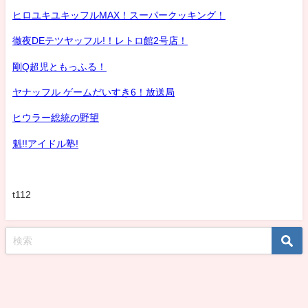
ヒロユキユキッフルMAX！スーパークッキング！
徹夜DEテツヤッフル!！レトロ館2号店！
剛Q超児ともっふる！
ヤナッフル ゲームだいすき6！放送局
ヒウラー総統の野望
魁!!アイドル塾!
t112