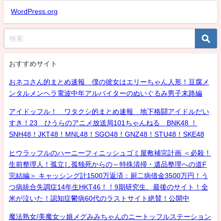
WordPress.org
おすすめサイト
おネコさん的まとめ速報 僕の彼女はエリーちゃん人形！豆腐メ
ンタルメンヘラ電波中年アルバイターのぬいぐるみ男子末路編
アイドッフル！ ワタクシ的まとめ速報 地下格闘アイドルだい
すき！23 ひうらのアニメ放送局101ちゃんねる BNK48 ！
SNH48！JKT48！MNL48！SGO48！GNZ48！STU48！SKE48
ヒウラッフルのハーニーフィニッシュゴミ屋敷補完計画 ＜必殺！
生前整理人！孤立し孤独死からの～特殊清掃・遺品整理への道F
完結編＞ キャッシング計1500万返済：厨二病借金3500万円！う
つ病統合失調症14年生HKT46！！9期研究生、最後のサイト！全
米が泣いた！認知症鬱病60代のラストサイト絶賛！公開中
魔法熟女/美魔女ッ娘メグみみちゃんのニートッフルステーション