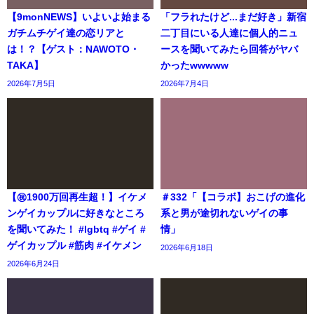
【9monNEWS】いよいよ始まる
「フラれたけど...まだ好き」新宿
ガチムチゲイ達の恋リアと
二丁目にいる人達に個人的ニュ
は！？【ゲスト：NAWOTO・
ースを聞いてみたら回答がヤバ
TAKA】
かったwwwww
2026年7月5日
2026年7月4日
【㊗️1900万回再生超！】イケメ
＃332「【コラボ】おこげの進化
ンゲイカップルに好きなところ
系と男が途切れないゲイの事
を聞いてみた！ #lgbtq #ゲイ #
情」
ゲイカップル #筋肉 #イケメン
2026年6月18日
2026年6月24日