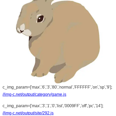
c_img_param=['max','6','3','80','normal','FFFFFF','on','sp','9'];
//img-c.net/output/category/game.js
c_img_param=['max','3','1','0','list','0009FF','off','pc','14'];
//img-c.net/output/site/292.js