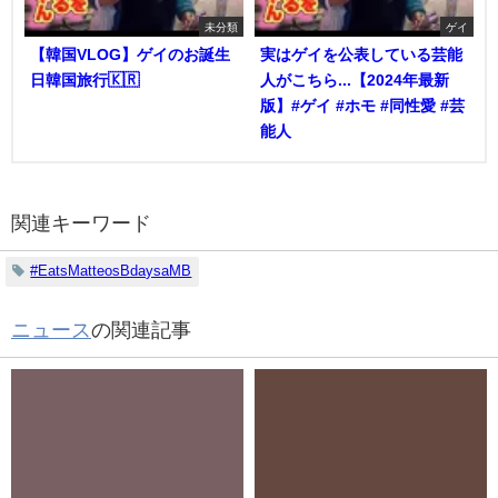
未分類
ゲイ
【韓国VLOG】ゲイのお誕生
実はゲイを公表している芸能
日韓国旅行🇰🇷
人がこちら...【2024年最新
版】#ゲイ #ホモ #同性愛 #芸
能人
関連キーワード
#EatsMatteosBdaysaMB
ニュース
の関連記事