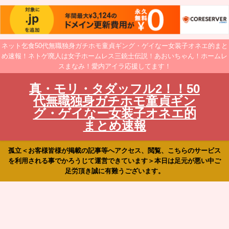
ネット乞食50代無職独身ガチホモ童貞ギング・ゲイなー女装子オネエ的まと
め速報！ネトゲ廃人は女子ホームレス三銃士伝説！あおいちゃん！ホームレ
スまなみ！愛内アイラ応援してます！
真・モリ・タダッフル2！！50
代無職独身ガチホモ童貞ギン
グ・ゲイなー女装子オネエ的
まとめ速報
孤立＜お客様皆様が掲載の記事等へアクセス、閲覧、こちらのサービス
を利用される事でかろうじて運営できています＞本日は足元が悪い中ご
足労頂き誠に有難うございます。