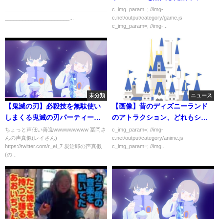
末路・・・
_______________________________________________
c_img_param=; //img-
______________________...
c.net/output/category/game.js
c_img_param=; //img-...
未分類
ニュース
【鬼滅の刃】必殺技を無駄使い
【画像】昔のディズニーランド
しまくる鬼滅の刃パーティーが
のアトラクション、どれもショ
面白すぎるwwwwww【フォート
ボすぎるｗｗｗｗｗ
ちょっと声低い善逸wwwwwwwww 冨岡さ
c_img_param=; //img-
んの声真似(レイさん)
c.net/output/category/anime.js
ナイト】
https://twitter.com/r_ei_7 炭治郎の声真似
c_img_param=; //img...
(の...