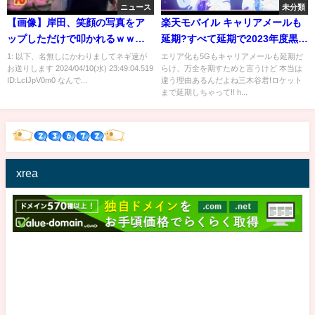
ニュース
未分類
【画像】岸田、笑顔の写真をア
楽天モバイル キャリアメールも
ップしただけで叩かれるｗｗｗ
延期?すべて延期で2023年度黒字
ｗｗ
化!
1: 以下、名無しにかわりましてネギ速が
エリア化も5Gもキャリアメールも延期だ
お送りします 2024/04/10(水) 23:49:04.519
らけ、万全を期すためと言うけど 本当は
ID:LcIJpV0m0 なんで...
違う理由あるんだよね三木谷君!ロケット
まで延期しちゃって!! h...
xrea