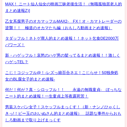
MAX！ ニート仙人仙女の映画三昧老後生活！（無職孤独居老人的
まとめ速報Z)]
乙女系腐男子のオカマッフルMAX2- FX！オ・カマトレーダーの
逆襲！！ 極道のオカマたち編（おもしろ動画まとめ速報）
タダッフル！ネトゲ廃人的まとめ速報！！ネット乞食DE2000万
パワーズ！
新・ハゲッフル！哀愁のハゲ男の髪ってるまとめ速報！！激しく
ハゲっTEL？
こじ！コジッフル@！-レズっ娘百合ネエ！こじらせ！50独身処
女のBL腐女子的まとめ速報-
何だ！何が？真・シロッフル！！ 永遠の無職童貞- ぼっちな
ニート的まとめ速報！一生童貞上等夜露死苦！
男装スケバン女子！スケッフルまっくす！（新・ナンノひゃくし
きっ!！ビー玉のおいぬさん的まとめ速報） 話題な事件からおも
しろ動画まで取り上げまっくす