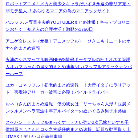
ロボットアニメ！メカと美少女キャラだいすき永遠の非リア充・
非モテ星人 ！あらゆるマニアの為のマニアックサイト
ハルッフル-専業主夫的YOUTUBERまとめ速報！キモデブロリコ
ンおたく！初老人の介護生活！激動の1750日
アニゲタレスト（元祖！アニメッフル） ひきこもりニートのオ
ナベ的まとめ速報
火浦のシネマッフル映画NEWS情報ポータブルの杜！オネエ管理
人オカマちゃんの鬼女的まとめ速報!オカマッフルアタックナンバ
ーハーフ
ユカ・ヨネッフル！初老的まとめ速報！！大帝イタチにラリアッ
ト！害獣神アリ・ガー被害に必殺！パイルドライバー
おネコさん的まとめ速報 僕の彼女はエリーちゃん人形！豆腐メ
ンタルメンヘラ電波中年アルバイターのぬいぐるみ男子末路編
スケバン！デカッフルまっくす（デカい強い2次元嫁だいすき子
供部屋おじさんヒロシ之古惑仔的まとめ速報）話題な動画取り上
げMAX！デカいは正義刑事編