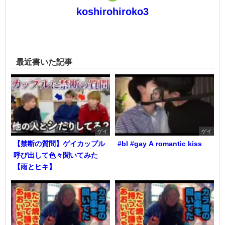
koshirohiroko3
最近書いた記事
ゲイ
ゲイ
【禁断の質問】ゲイカップル
#bl #gay A romantic kiss
呼び出して色々聞いてみた
【雨とヒキ】