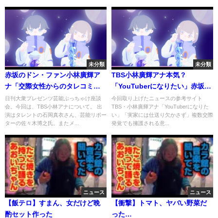
デマンド】
未分類
未分類
赤坂のドン・ファン小林廣輝ア
TBS小林廣輝アナ本気？
ナ「交際女性からのタレコミは
「YouTuberになりたい」赤坂の
まだまだあった！」
ドン・ファンがまさかの参戦か⁉
日刊大衆プレゼンツ芸能ぶっちゃけ座談
今回取り上げたニュースの参考サイト
会。今回は、TBS小林アナについて。 出
TBS・小林廣輝アナ「YouTuberになりた
演はタレントの石岡真衣さん、芸能リポー
い」「実家には仕送り欠かさず」複数交際
ターの佐々木博之氏。またメ...
発覚でも擁護される意...
ニュース
ニュース
【飯テロ】すまん、女だけど晩
【衝撃】トマト、ヤバい野菜だ
酌セット作った
った…