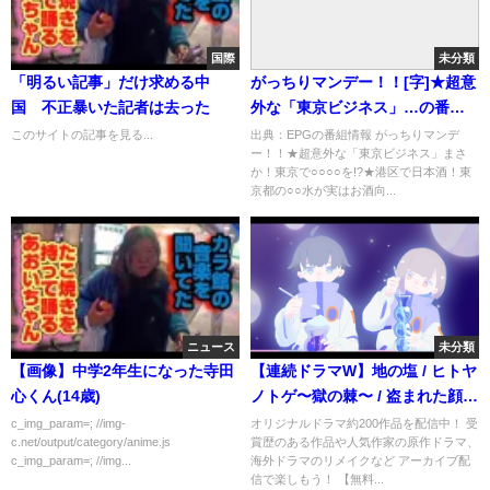
国際
未分類
「明るい記事」だけ求める中
がっちりマンデー！！[字]★超意
国 不正暴いた記者は去った
外な「東京ビジネス」…の番組
内容解析まとめ
このサイトの記事を見る...
出典：EPGの番組情報 がっちりマンデ
ー！！★超意外な「東京ビジネス」まさ
か！東京で○○○○を!?★港区で日本酒！東
京都の○○水が実はお酒向...
ニュース
未分類
【画像】中学2年生になった寺田
【連続ドラマW】地の塩 / ヒトヤ
心くん(14歳)
ノトゲ〜獄の棘〜 / 盗まれた顔～
ミアタリ捜査班～ / 絶叫 / セイレ
c_img_param=; //img-
オリジナルドラマ約200作品を配信中！ 受
c.net/output/category/anime.js
賞歴のある作品や人気作家の原作ドラマ、
ーン懺悔 / インフルエンス プロ
c_img_param=; //img...
海外ドラマのリメイクなど アーカイブ配
モーション映像【WOWOWオン
信で楽しもう！ 【無料...