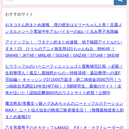
おすすめサイト
おネコさん的まとめ速報 僕の彼女はエリーちゃん人形！豆腐メ
ンタルメンヘラ電波中年アルバイターのぬいぐるみ男子末路編
アイドッフル！ ワタクシ的まとめ速報 地下格闘アイドルだい
すき！23 ひうらのアニメ放送局101ちゃんねる BNK48 ！
SNH48！JKT48！MNL48！SGO48！GNZ48！STU48！SKE48
ヒウラッフルのハーニーフィニッシュゴミ屋敷補完計画 ＜必殺！
生前整理人！孤立し孤独死からの～特殊清掃・遺品整理への道F
完結編＞ キャッシング計1500万返済：厨二病借金3500万円！う
つ病統合失調症14年生HKT46！！9期研究生、最後のサイト！全
米が泣いた！認知症鬱病60代のラストサイト絶賛！公開中
魔法熟女/美魔女ッ娘メグみみちゃんのニートッフルステーション
MAX！ ニート仙人仙女の映画三昧老後生活！（無職孤独居老人的
まとめ速報Z)]
乙女系腐男子のオカマッフルMAX2- FX！オ・カマトレーダーの