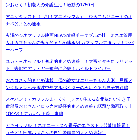
ンおたく！初老人の介護生活！激動の1750日
アニゲタレスト（元祖！アニメッフル） ひきこもりニートのオ
ナベ的まとめ速報
火浦のシネマッフル映画NEWS情報ポータブルの杜！オネエ管理
人オカマちゃんの鬼女的まとめ速報!オカマッフルアタックナンバ
ーハーフ
ユカ・ヨネッフル！初老的まとめ速報！！大帝イタチにラリアッ
ト！害獣神アリ・ガー被害に必殺！パイルドライバー
おネコさん的まとめ速報 僕の彼女はエリーちゃん人形！豆腐メ
ンタルメンヘラ電波中年アルバイターのぬいぐるみ男子末路編
スケバン！デカッフルまっくす（デカい強い2次元嫁だいすき子
供部屋おじさんヒロシ之古惑仔的まとめ速報）話題な動画取り上
げMAX！デカいは正義刑事編
アキヨッフル-！ネオニートスケ番長のエキストラ芸能情報局！
（子ども部屋おばさんの自宅警備員的まとめ速報）