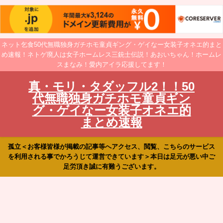
ネット乞食50代無職独身ガチホモ童貞ギング・ゲイなー女装子オネエ的まと
め速報！ネトゲ廃人は女子ホームレス三銃士伝説！あおいちゃん！ホームレ
スまなみ！愛内アイラ応援してます！
真・モリ・タダッフル2！！50
代無職独身ガチホモ童貞ギン
グ・ゲイなー女装子オネエ的
まとめ速報
孤立＜お客様皆様が掲載の記事等へアクセス、閲覧、こちらのサービス
を利用される事でかろうじて運営できています＞本日は足元が悪い中ご
足労頂き誠に有難うございます。