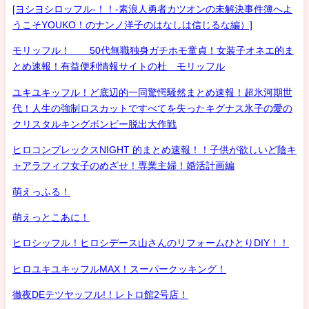
[ヨシヨシロッフル-！！-素浪人勇者カツオンの未解決事件簿へよ
うこそYOUKO！のナンノ洋子のはなしは信じるな編）]
モリッフル！ 50代無職独身ガチホモ童貞！女装子オネエ的ま
とめ速報！有益便利情報サイトの杜 モリッフル
ユキユキッフル！ど底辺的一同驚愕騒然まとめ速報！超氷河期世
代！人生の強制ロスカットですべてを失ったキグナス氷子の愛の
クリスタルキングボンビー脱出大作戦
ヒロコンプレックスNIGHT 的まとめ速報！！子供が欲しいど陰キ
ャアラフィフ女子のめざせ！専業主婦！婚活計画編
萌えっふる！
萌えっとこあに！
ヒロシッフル！ヒロシデース山さんのリフォームひとりDIY！！
ヒロユキユキッフルMAX！スーパークッキング！
徹夜DEテツヤッフル!！レトロ館2号店！