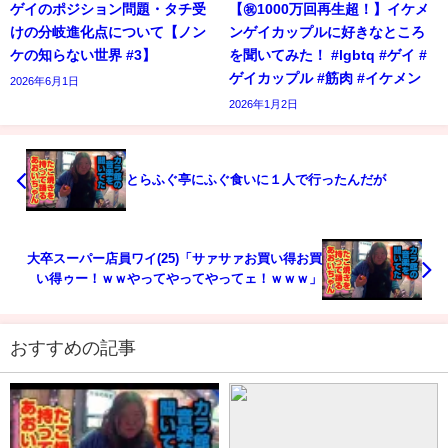
ゲイのポジション問題・タチ受
【㊗️1000万回再生超！】イケメ
けの分岐進化点について【ノン
ンゲイカップルに好きなところ
ケの知らない世界 #3】
を聞いてみた！ #lgbtq #ゲイ #
ゲイカップル #筋肉 #イケメン
2026年6月1日
2026年1月2日
とらふぐ亭にふぐ食いに１人で行ったんだが
大卒スーパー店員ワイ(25)「サァサァお買い得お買
い得ゥー！ｗｗやってやってやってェ！ｗｗｗ」
おすすめの記事