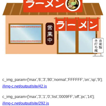
c_img_param=['max','6','3','80','normal','FFFFFF','on','sp','9'];
//img-c.net/output/site/42.js
c_img_param=['max','3','1','0','list','0009FF','off','pc','14'];
//img-c.net/output/site/292.js