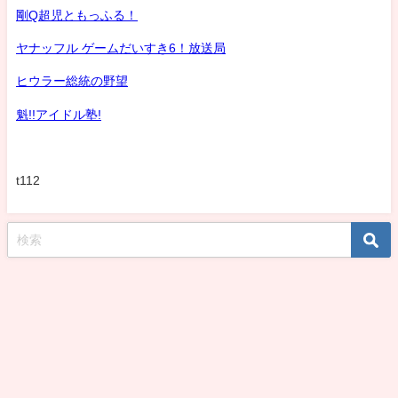
剛Q超児ともっふる！
ヤナッフル ゲームだいすき6！放送局
ヒウラー総統の野望
魁!!アイドル塾!
t112