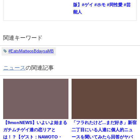
版】#ゲイ #ホモ #同性愛 #芸
能人
関連キーワード
#EatsMatteosBdaysaMB
ニュース
の関連記事
【9monNEWS】いよいよ始まる
「フラれたけど...まだ好き」新宿
ガチムチゲイ達の恋リアと
二丁目にいる人達に個人的ニュ
は！？【ゲスト：NAWOTO・
ースを聞いてみたら回答がヤバ