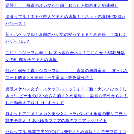
逆襲！！ 極道のオカマたち編（おもしろ動画まとめ速報）
タダッフル！ネトゲ廃人的まとめ速報！！ネット乞食DE2000万
パワーズ！
新・ハゲッフル！哀愁のハゲ男の髪ってるまとめ速報！！激しく
ハゲっTEL？
こじ！コジッフル@！-レズっ娘百合ネエ！こじらせ！50独身処
女のBL腐女子的まとめ速報-
何だ！何が？真・シロッフル！！ 永遠の無職童貞- ぼっちな
ニート的まとめ速報！一生童貞上等夜露死苦！
男装スケバン女子！スケッフルまっくす！（新・ナンノひゃくし
きっ!！ビー玉のおいぬさん的まとめ速報） 話題な事件からおも
しろ動画まで取り上げまっくす
ロボットアニメ！メカと美少女キャラだいすき永遠の非リア充・
非モテ星人 ！あらゆるマニアの為のマニアックサイト
ハルッフル-専業主夫的YOUTUBERまとめ速報！キモデブロリコ