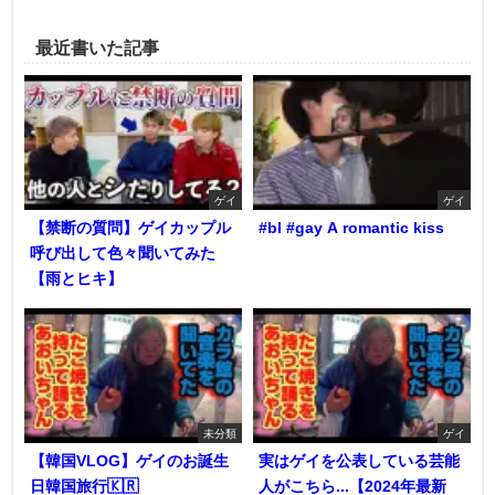
最近書いた記事
ゲイ
ゲイ
【禁断の質問】ゲイカップル
#bl #gay A romantic kiss
呼び出して色々聞いてみた
【雨とヒキ】
未分類
ゲイ
【韓国VLOG】ゲイのお誕生
実はゲイを公表している芸能
日韓国旅行🇰🇷
人がこちら...【2024年最新