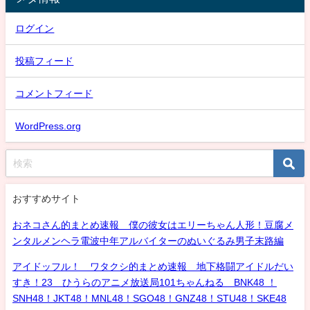
ログイン
投稿フィード
コメントフィード
WordPress.org
おすすめサイト
おネコさん的まとめ速報 僕の彼女はエリーちゃん人形！豆腐メ
ンタルメンヘラ電波中年アルバイターのぬいぐるみ男子末路編
アイドッフル！ ワタクシ的まとめ速報 地下格闘アイドルだい
すき！23 ひうらのアニメ放送局101ちゃんねる BNK48 ！
SNH48！JKT48！MNL48！SGO48！GNZ48！STU48！SKE48