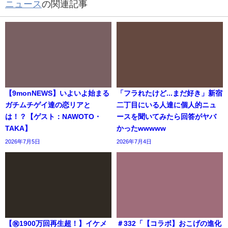
ニュース
の関連記事
【9monNEWS】いよいよ始まる
「フラれたけど...まだ好き」新宿
ガチムチゲイ達の恋リアと
二丁目にいる人達に個人的ニュ
は！？【ゲスト：NAWOTO・
ースを聞いてみたら回答がヤバ
TAKA】
かったwwwww
2026年7月5日
2026年7月4日
【㊗️1900万回再生超！】イケメ
＃332「【コラボ】おこげの進化