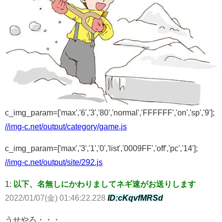
c_img_param=['max','6','3','80','normal','FFFFFF','on','sp','9'];
//img-c.net/output/category/game.js
c_img_param=['max','3','1','0','list','0009FF','off','pc','14'];
//img-c.net/output/site/292.js
1:
以下、名無しにかわりましてネギ速がお送りします
2022/01/07(金) 01:46:22.228
ID:cKqvfMRSd
うせやろ・・・