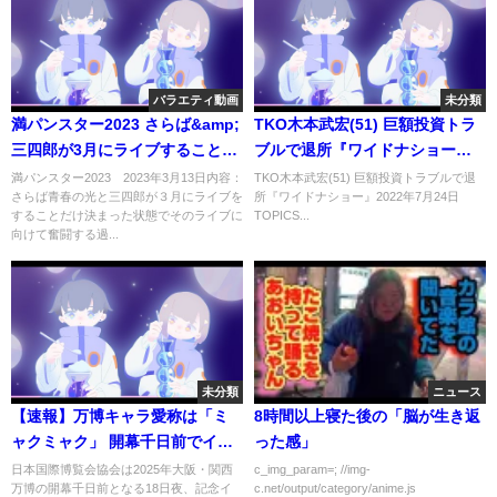
バラエティ動画
未分類
満パンスター2023 さらば&amp;
TKO木本武宏(51) 巨額投資トラ
三四郎が3月にライブすることだ
ブルで退所『ワイドナショー』
け決まっている番組 3月13日
2022年7月24日 TOPICS
満パンスター2023 2023年3月13日内容：
TKO木本武宏(51) 巨額投資トラブルで退
さらば青春の光と三四郎が３月にライブを
所『ワイドナショー』2022年7月24日
することだけ決まった状態でそのライブに
TOPICS...
向けて奮闘する過...
未分類
ニュース
【速報】万博キャラ愛称は「ミ
8時間以上寝た後の「脳が生き返
ャクミャク」 開幕千日前でイベ
った感」
ント
日本国際博覧会協会は2025年大阪・関西
c_img_param=; //img-
万博の開幕千日前となる18日夜、記念イ
c.net/output/category/anime.js