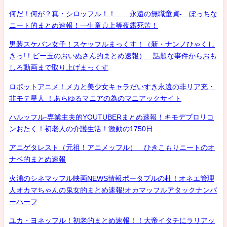
何だ！何が？真・シロッフル！！ 永遠の無職童貞- ぼっちな
ニート的まとめ速報！一生童貞上等夜露死苦！
男装スケバン女子！スケッフルまっくす！（新・ナンノひゃくし
きっ!！ビー玉のおいぬさん的まとめ速報） 話題な事件からおも
しろ動画まで取り上げまっくす
ロボットアニメ！メカと美少女キャラだいすき永遠の非リア充・
非モテ星人 ！あらゆるマニアの為のマニアックサイト
ハルッフル-専業主夫的YOUTUBERまとめ速報！キモデブロリコ
ンおたく！初老人の介護生活！激動の1750日
アニゲタレスト（元祖！アニメッフル） ひきこもりニートのオ
ナベ的まとめ速報
火浦のシネマッフル映画NEWS情報ポータブルの杜！オネエ管理
人オカマちゃんの鬼女的まとめ速報!オカマッフルアタックナンバ
ーハーフ
ユカ・ヨネッフル！初老的まとめ速報！！大帝イタチにラリアッ