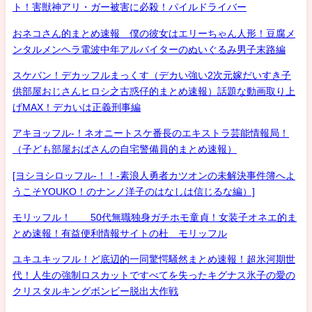
ト！害獣神アリ・ガー被害に必殺！パイルドライバー
おネコさん的まとめ速報 僕の彼女はエリーちゃん人形！豆腐メ
ンタルメンヘラ電波中年アルバイターのぬいぐるみ男子末路編
スケバン！デカッフルまっくす（デカい強い2次元嫁だいすき子
供部屋おじさんヒロシ之古惑仔的まとめ速報）話題な動画取り上
げMAX！デカいは正義刑事編
アキヨッフル-！ネオニートスケ番長のエキストラ芸能情報局！
（子ども部屋おばさんの自宅警備員的まとめ速報）
[ヨシヨシロッフル-！！-素浪人勇者カツオンの未解決事件簿へよ
うこそYOUKO！のナンノ洋子のはなしは信じるな編）]
モリッフル！ 50代無職独身ガチホモ童貞！女装子オネエ的ま
とめ速報！有益便利情報サイトの杜 モリッフル
ユキユキッフル！ど底辺的一同驚愕騒然まとめ速報！超氷河期世
代！人生の強制ロスカットですべてを失ったキグナス氷子の愛の
クリスタルキングボンビー脱出大作戦