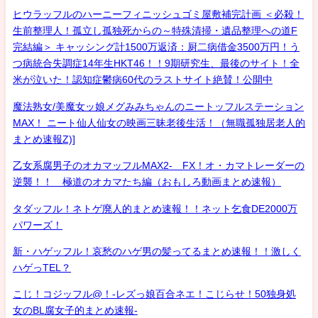
ヒウラッフルのハーニーフィニッシュゴミ屋敷補完計画 ＜必殺！
生前整理人！孤立し孤独死からの～特殊清掃・遺品整理への道F
完結編＞ キャッシング計1500万返済：厨二病借金3500万円！う
つ病統合失調症14年生HKT46！！9期研究生、最後のサイト！全
米が泣いた！認知症鬱病60代のラストサイト絶賛！公開中
魔法熟女/美魔女ッ娘メグみみちゃんのニートッフルステーション
MAX！ ニート仙人仙女の映画三昧老後生活！（無職孤独居老人的
まとめ速報Z)]
乙女系腐男子のオカマッフルMAX2- FX！オ・カマトレーダーの
逆襲！！ 極道のオカマたち編（おもしろ動画まとめ速報）
タダッフル！ネトゲ廃人的まとめ速報！！ネット乞食DE2000万
パワーズ！
新・ハゲッフル！哀愁のハゲ男の髪ってるまとめ速報！！激しく
ハゲっTEL？
こじ！コジッフル@！-レズっ娘百合ネエ！こじらせ！50独身処
女のBL腐女子的まとめ速報-