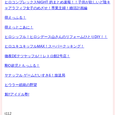
ヒロコンプレックスNIGHT 的まとめ速報！！子供が欲しいど陰キ
ャアラフィフ女子のめざせ！専業主婦！婚活計画編
萌えっふる！
萌えっとこあに！
ヒロシッフル！ヒロシデース山さんのリフォームひとりDIY！！
ヒロユキユキッフルMAX！スーパークッキング！
徹夜DEテツヤッフル!！レトロ館2号店！
剛Q超児ともっふる！
ヤナッフル ゲームだいすき6！放送局
ヒウラー総統の野望
魁!!アイドル塾!
t112