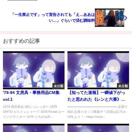
「一生禁止です」って宣告されても「え…ああは
い…」ぐらいで済む調味料
おすすめの記事
未分類
未分類
'79-94 文房具・事務用品CM集
【知ってた速報】一瞬値下がっ
vol.1
たと思われた《レンと六番》、
完全復活！？？？？買取なら今
1979 明光商会 MSシュレッダー 1979
============================ 全国で
OHTO ピストンシャープ 1979 Pentel ロー
晴れる屋スタッフ募集中！詳細は以下の
のうち！！！
リングライター 1979 くろがね学...
URLより！↓ https://corp...