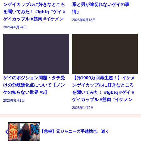
ンゲイカップルに好きなところ
系と男が途切れないゲイの事
を聞いてみた！ #lgbtq #ゲイ #
情」
ゲイカップル #筋肉 #イケメン
2026年6月18日
2026年6月24日
ゲイのポジション問題・タチ受
【㊗️1000万回再生超！】イケメ
けの分岐進化点について【ノン
ンゲイカップルに好きなところ
ケの知らない世界 #3】
を聞いてみた！ #lgbtq #ゲイ #
ゲイカップル #筋肉 #イケメン
2026年6月1日
2026年1月2日
【悲報】元ジャニーズ手越祐也、逝く