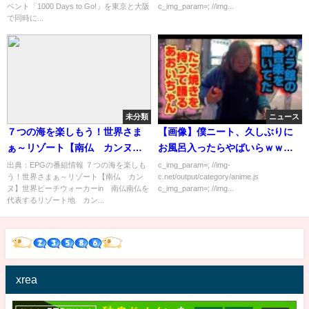
ベント「1000 Days to Go!」を東京と大阪
c_img_param=; //img...
で同時に...
未分類
ニュース
７つの海を楽しもう！世界さま
【画像】僕ニート、久しぶりに
ぁ～リゾート【南仏 カンヌ】
お風呂入ったらやばいらｗｗｗ
[字]…の番組内容解析まとめ
ｗｗ
出典：EPGの番組情報 ７つの海を楽しも
c_img_param=; //img-
う！世界さまぁ～リゾート【南仏 カン
c.net/output/category/anime.js
ヌ】世界ビーチウォーカーin 南仏南仏を
c_img_param=; //img...
代表するリゾート地 カン...
xrea