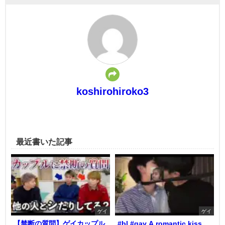
koshirohiroko3
最近書いた記事
ゲイ
ゲイ
【禁断の質問】ゲイカップル
#bl #gay A romantic kiss