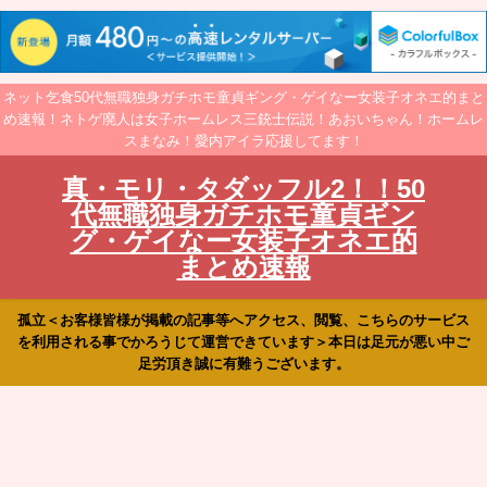
ネット乞食50代無職独身ガチホモ童貞ギング・ゲイなー女装子オネエ的まと
め速報！ネトゲ廃人は女子ホームレス三銃士伝説！あおいちゃん！ホームレ
スまなみ！愛内アイラ応援してます！
真・モリ・タダッフル2！！50
代無職独身ガチホモ童貞ギン
グ・ゲイなー女装子オネエ的
まとめ速報
孤立＜お客様皆様が掲載の記事等へアクセス、閲覧、こちらのサービス
を利用される事でかろうじて運営できています＞本日は足元が悪い中ご
足労頂き誠に有難うございます。