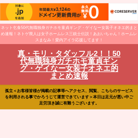
ネット乞食50代無職独身ガチホモ童貞ギング・ゲイなー女装子オネエ的まと
め速報！ネトゲ廃人は女子ホームレス三銃士伝説！あおいちゃん！ホームレ
スまなみ！愛内アイラ応援してます！
真・モリ・タダッフル2！！50
代無職独身ガチホモ童貞ギン
グ・ゲイなー女装子オネエ的
まとめ速報
孤立＜お客様皆様が掲載の記事等へアクセス、閲覧、こちらのサービス
を利用される事でかろうじて運営できています＞本日は足元が悪い中ご
足労頂き誠に有難うございます。