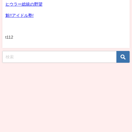
ヒウラー総統の野望
魁!!アイドル塾!
t112