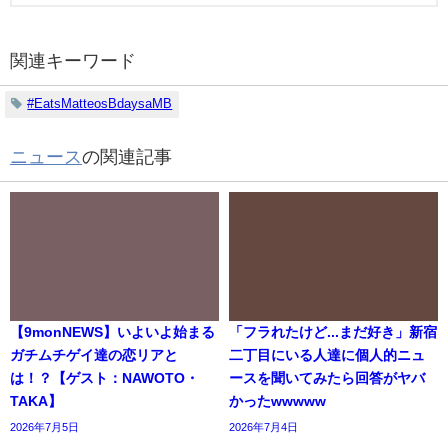
関連キーワード
#EatsMatteosBdaysaMB
ニュース
の関連記事
【9monNEWS】いよいよ始まる
「フラれたけど...まだ好き」新宿
ガチムチゲイ達の恋リアと
二丁目にいる人達に個人的ニュ
は！？【ゲスト：NAWOTO・
ースを聞いてみたら回答がヤバ
TAKA】
かったwwwww
2026年7月5日
2026年7月4日