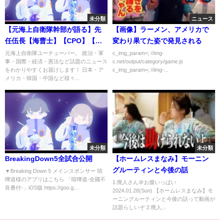
未分類
ニュース
【元海上自衛隊幹部が語る】先
【画像】ラーメン、アメリカで
任伍長【海曹士】【CPO】【曹
変わり果てた姿で発見される
長】
元海上自衛隊ユーチューバー。 政治・軍
c_img_param=; //img-
事・国際・経済・憲法など話題のニュース
c.net/output/category/game.js
をわかりやすくお届けします！ 日本・ア
c_img_param=; //img-...
メリカ・韓国・中国など様々...
未分類
未分類
BreakingDown5全試合公開
【ホームレスまなみ】モーニン
グルーティンと今後の話
▼Breaking Down 5 メインスポンサー 喧
嘩道様のアプリはこちら 「喧嘩道-全國不
1:廃人さん＠お腹いっぱい
良番付-」iOS版 https://goo.g...
2024.01.28(Sun) 【ホームレスまなみ】モ
ーニングルーティンと今後の話って動画が
話題らしいぞ 2:廃人...