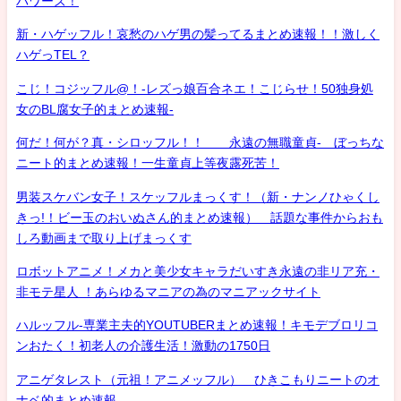
パワーズ！
新・ハゲッフル！哀愁のハゲ男の髪ってるまとめ速報！！激しく
ハゲっTEL？
こじ！コジッフル@！-レズっ娘百合ネエ！こじらせ！50独身処
女のBL腐女子的まとめ速報-
何だ！何が？真・シロッフル！！ 永遠の無職童貞- ぼっちな
ニート的まとめ速報！一生童貞上等夜露死苦！
男装スケバン女子！スケッフルまっくす！（新・ナンノひゃくし
きっ!！ビー玉のおいぬさん的まとめ速報） 話題な事件からおも
しろ動画まで取り上げまっくす
ロボットアニメ！メカと美少女キャラだいすき永遠の非リア充・
非モテ星人 ！あらゆるマニアの為のマニアックサイト
ハルッフル-専業主夫的YOUTUBERまとめ速報！キモデブロリコ
ンおたく！初老人の介護生活！激動の1750日
アニゲタレスト（元祖！アニメッフル） ひきこもりニートのオ
ナベ的まとめ速報