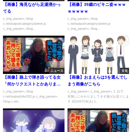
【画像】海見ながら足湯浸かっ
【画像】39歳のビキニ姿ｗｗｗ
てる
ｗｗｗｗｗ
c_img_param=; //img-
c_img_param=; //img-
c.net/output/category/anime.js
c.net/output/category/anime.js
c_img_param=; //img...
c_img_param=; //img...
ニュース
文化
【画像】路上で弾き語ってる女
【画像】おまえらは3を選んでし
「何かリクエストとかあります
まう画像がこちら
か～？」
c_img_param=; //img-
c_img_param=; c_img_param=; 1: 以下、
c.net/output/site/202.js c_img_param=;
名無しにかわりましてネギ速がお送りしま
//img-c.net...
す 2022/07/19(火) 1...