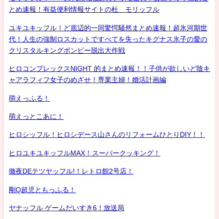
とめ速報！有益便利情報サイトの杜 モリッフル
ユキユキッフル！ど底辺的一同驚愕騒然まとめ速報！超氷河期世
代！人生の強制ロスカットですべてを失ったキグナス氷子の愛の
クリスタルキングボンビー脱出大作戦
ヒロコンプレックスNIGHT 的まとめ速報！！子供が欲しいど陰キ
ャアラフィフ女子のめざせ！専業主婦！婚活計画編
萌えっふる！
萌えっとこあに！
ヒロシッフル！ヒロシデース山さんのリフォームひとりDIY！！
ヒロユキユキッフルMAX！スーパークッキング！
徹夜DEテツヤッフル!！レトロ館2号店！
剛Q超児ともっふる！
ヤナッフル ゲームだいすき6！放送局