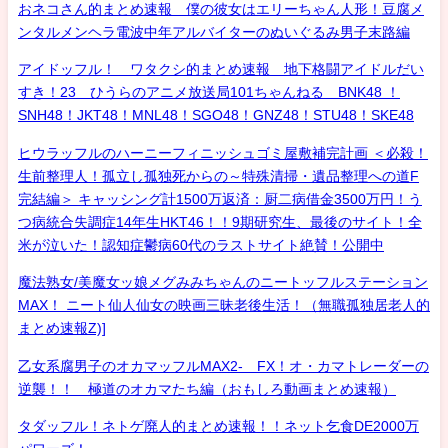
おネコさん的まとめ速報 僕の彼女はエリーちゃん人形！豆腐メ
ンタルメンヘラ電波中年アルバイターのぬいぐるみ男子末路編
アイドッフル！ ワタクシ的まとめ速報 地下格闘アイドルだい
すき！23 ひうらのアニメ放送局101ちゃんねる BNK48 ！
SNH48！JKT48！MNL48！SGO48！GNZ48！STU48！SKE48
ヒウラッフルのハーニーフィニッシュゴミ屋敷補完計画 ＜必殺！
生前整理人！孤立し孤独死からの～特殊清掃・遺品整理への道F
完結編＞ キャッシング計1500万返済：厨二病借金3500万円！う
つ病統合失調症14年生HKT46！！9期研究生、最後のサイト！全
米が泣いた！認知症鬱病60代のラストサイト絶賛！公開中
魔法熟女/美魔女ッ娘メグみみちゃんのニートッフルステーション
MAX！ ニート仙人仙女の映画三昧老後生活！（無職孤独居老人的
まとめ速報Z)]
乙女系腐男子のオカマッフルMAX2- FX！オ・カマトレーダーの
逆襲！！ 極道のオカマたち編（おもしろ動画まとめ速報）
タダッフル！ネトゲ廃人的まとめ速報！！ネット乞食DE2000万