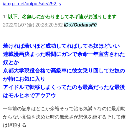
//img-c.net/output/site/292.js
1:
以下、名無しにかわりましてネギ速がお送りします
2022/01/07(金) 20:28:20.562
ID:UOudaasF0
若ければ若いほど成功してればしてる奴ほどいい
連載漫画決まった瞬間にガンで余命一年宣告された
奴とか
京都大学現役合格で高級車に彼女乗り回してだ奴の
が特にお気に入り
アイドルで転移しまくってたのも最高だったな最後
はモルヒネでアウアウ
一年前の記事はどこか余裕そうで治る気満々なのに最期助
からない覚悟を決めた時の無念さが想像を絶するそして俺
は絶頂する