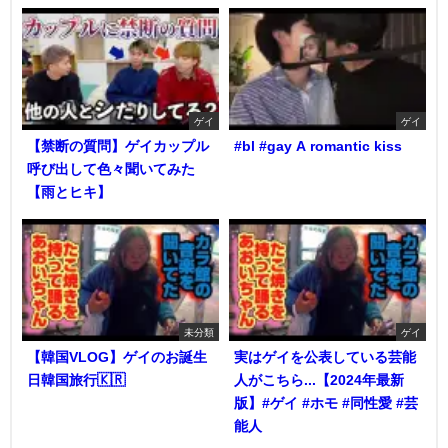
ゲイ
ゲイ
【禁断の質問】ゲイカップル
#bl #gay A romantic kiss
呼び出して色々聞いてみた
【雨とヒキ】
未分類
ゲイ
【韓国VLOG】ゲイのお誕生
実はゲイを公表している芸能
日韓国旅行🇰🇷
人がこちら...【2024年最新
版】#ゲイ #ホモ #同性愛 #芸
能人