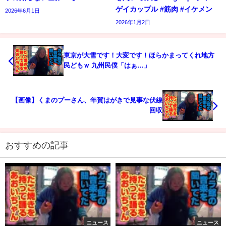
ゲイカップル #筋肉 #イケメン
2026年6月1日
2026年1月2日
東京が大雪です！大変です！ほらかまってくれ地方
民どもｗ 九州民僕「はぁ…」
【画像】くまのプーさん、年賀はがきで見事な伏線
回収
おすすめの記事
ニュース
ニュース