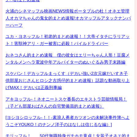
火浦のシネマッフル映画NEWS情報ポータブルの杜！オネエ管理
人オカマちゃんの鬼女的まとめ速報!オカマッフルアタックナンバ
ーハーフ
ユカ・ヨネッフル！初老的まとめ速報！！大帝イタチにラリアッ
ト！害獣神アリ・ガー被害に必殺！パイルドライバー
おネコさん的まとめ速報 僕の彼女はエリーちゃん人形！豆腐メ
ンタルメンヘラ電波中年アルバイターのぬいぐるみ男子末路編
スケバン！デカッフルまっくす（デカい強い2次元嫁だいすき子
供部屋おじさんヒロシ之古惑仔的まとめ速報）話題な動画取り上
げMAX！デカいは正義刑事編
アキヨッフル-！ネオニートスケ番長のエキストラ芸能情報局！
（子ども部屋おばさんの自宅警備員的まとめ速報）
[ヨシヨシロッフル-！！-素浪人勇者カツオンの未解決事件簿へよ
うこそYOUKO！のナンノ洋子のはなしは信じるな編）]
モリッフル！ 50代無職独身ガチホモ童貞！女装子オネエ的ま