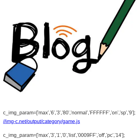
c_img_param=['max','6','3','80','normal','FFFFFF','on','sp','9'];
//img-c.net/output/category/game.js
c_img_param=['max','3','1','0','list','0009FF','off','pc','14'];