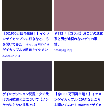
【㊗️1900万回再生超！】イケメ
＃332「【コラボ】おこげの進化
ンゲイカップルに好きなところ
系と男が途切れないゲイの事
を聞いてみた！ #lgbtq #ゲイ #
情」
ゲイカップル #筋肉 #イケメン
2026年6月18日
2026年6月24日
ゲイのポジション問題・タチ受
【㊗️1000万回再生超！】イケメ
けの分岐進化点について【ノン
ンゲイカップルに好きなところ
ケの知らない世界 #3】
を聞いてみた！ #lgbtq #ゲイ #