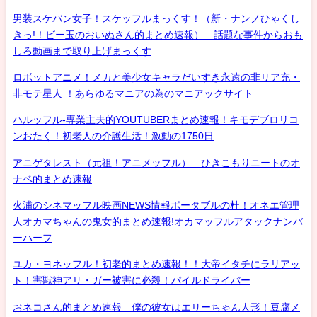
男装スケバン女子！スケッフルまっくす！（新・ナンノひゃくし
きっ!！ビー玉のおいぬさん的まとめ速報） 話題な事件からおも
しろ動画まで取り上げまっくす
ロボットアニメ！メカと美少女キャラだいすき永遠の非リア充・
非モテ星人 ！あらゆるマニアの為のマニアックサイト
ハルッフル-専業主夫的YOUTUBERまとめ速報！キモデブロリコ
ンおたく！初老人の介護生活！激動の1750日
アニゲタレスト（元祖！アニメッフル） ひきこもりニートのオ
ナベ的まとめ速報
火浦のシネマッフル映画NEWS情報ポータブルの杜！オネエ管理
人オカマちゃんの鬼女的まとめ速報!オカマッフルアタックナンバ
ーハーフ
ユカ・ヨネッフル！初老的まとめ速報！！大帝イタチにラリアッ
ト！害獣神アリ・ガー被害に必殺！パイルドライバー
おネコさん的まとめ速報 僕の彼女はエリーちゃん人形！豆腐メ