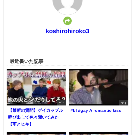
koshirohiroko3
最近書いた記事
ゲイ
ゲイ
【禁断の質問】ゲイカップル
#bl #gay A romantic kiss
呼び出して色々聞いてみた
【雨とヒキ】