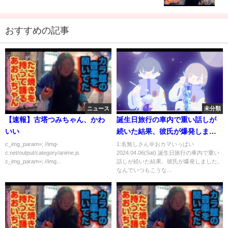
おすすめの記事
ニュース
未分類
【速報】古塔つみちゃん、かわ
誕生日旅行の車内で重い話しが
いい
続いた結果、彼氏が爆発しまし
た。なんでいつもこうなる
c_img_param=; //img-
1:名無しさん＠おカマいっぱい
c.net/output/category/anime.js
2024.04.06(Sat) 誕生日旅行の車内で重い
の？？
c_img_param=; //img...
話しが続いた結果、彼氏が爆発しました。
なんでいつもこうな...