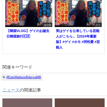
未分類
ゲイ
【韓国VLOG】ゲイのお誕生
実はゲイを公表している芸能
日韓国旅行🇰🇷
人がこちら...【2024年最新
版】#ゲイ #ホモ #同性愛 #芸
能人
関連キーワード
#EatsMatteosBdaysaMB
ニュース
の関連記事