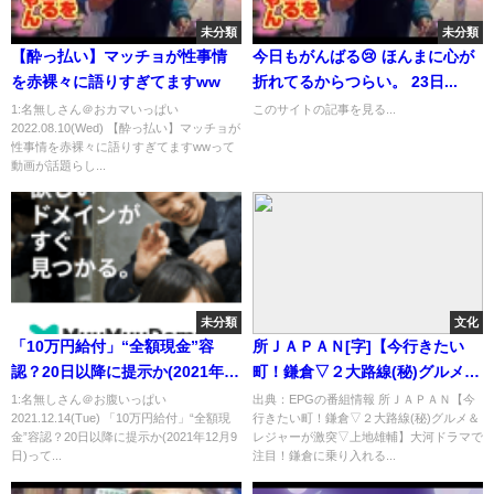
未分類
未分類
【酔っ払い】マッチョが性事情
今日もがんばる😢 ほんまに心が
を赤裸々に語りすぎてますww
折れてるからつらい。 23日...
1:名無しさん＠おカマいっぱい
このサイトの記事を見る...
2022.08.10(Wed) 【酔っ払い】マッチョが
性事情を赤裸々に語りすぎてますwwって
動画が話題らし...
未分類
文化
「10万円給付」“全額現金”容
所ＪＡＰＡＮ[字]【今行きたい
認？20日以降に提示か(2021年12
町！鎌倉▽２大路線(秘)グルメ＆
月9日)
レジャーが激突▽上地雄輔】…
1:名無しさん＠お腹いっぱい
出典：EPGの番組情報 所ＪＡＰＡＮ【今
2021.12.14(Tue) 「10万円給付」“全額現
行きたい町！鎌倉▽２大路線(秘)グルメ＆
の番組内容解析まとめ
金”容認？20日以降に提示か(2021年12月9
レジャーが激突▽上地雄輔】大河ドラマで
日)って...
注目！鎌倉に乗り入れる...