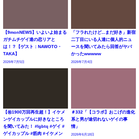
【9monNEWS】いよいよ始まる
「フラれたけど...まだ好き」新宿
ガチムチゲイ達の恋リアと
二丁目にいる人達に個人的ニュ
は！？【ゲスト：NAWOTO・
ースを聞いてみたら回答がヤバ
TAKA】
かったwwwww
2026年7月5日
2026年7月4日
【㊗️1900万回再生超！】イケメ
＃332「【コラボ】おこげの進化
ンゲイカップルに好きなところ
系と男が途切れないゲイの事
を聞いてみた！ #lgbtq #ゲイ #
情」
ゲイカップル #筋肉 #イケメン
2026年6月18日