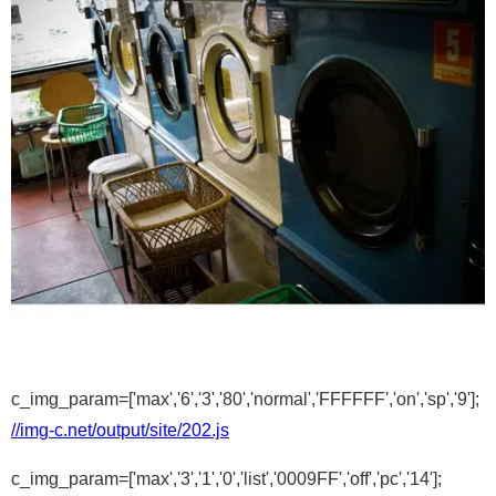
c_img_param=['max','6','3','80','normal','FFFFFF','on','sp','9'];
//img-c.net/output/site/202.js
c_img_param=['max','3','1','0','list','0009FF','off','pc','14'];