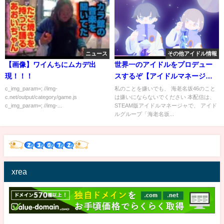
ニュース
その他アイドル情報
【画像】ワイんちにムカデ出
世界一のアイドルをプロデュー
現！！！
スするぞ【アイドルマネージャ
ー】#2
c_img_param=; //img-
私のことを嫌いでも、 海老名坂46のこと
c.net/output/category/game.js
は嫌いにならないでください 本配信は、
c_img_param=; //img-...
STEAM版アイドルマネージャで、 アイド
ルグループ「海老名坂...
xrea