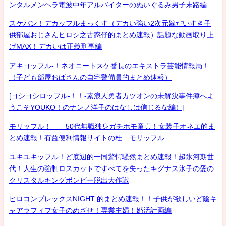
ンタルメンヘラ電波中年アルバイターのぬいぐるみ男子末路編
スケバン！デカッフルまっくす（デカい強い2次元嫁だいすき子
供部屋おじさんヒロシ之古惑仔的まとめ速報）話題な動画取り上
げMAX！デカいは正義刑事編
アキヨッフル-！ネオニートスケ番長のエキストラ芸能情報局！
（子ども部屋おばさんの自宅警備員的まとめ速報）
[ヨシヨシロッフル-！！-素浪人勇者カツオンの未解決事件簿へよ
うこそYOUKO！のナンノ洋子のはなしは信じるな編）]
モリッフル！ 50代無職独身ガチホモ童貞！女装子オネエ的ま
とめ速報！有益便利情報サイトの杜 モリッフル
ユキユキッフル！ど底辺的一同驚愕騒然まとめ速報！超氷河期世
代！人生の強制ロスカットですべてを失ったキグナス氷子の愛の
クリスタルキングボンビー脱出大作戦
ヒロコンプレックスNIGHT 的まとめ速報！！子供が欲しいど陰キ
ャアラフィフ女子のめざせ！専業主婦！婚活計画編