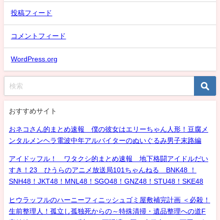
投稿フィード
コメントフィード
WordPress.org
おすすめサイト
おネコさん的まとめ速報 僕の彼女はエリーちゃん人形！豆腐メ
ンタルメンヘラ電波中年アルバイターのぬいぐるみ男子末路編
アイドッフル！ ワタクシ的まとめ速報 地下格闘アイドルだい
すき！23 ひうらのアニメ放送局101ちゃんねる BNK48 ！
SNH48！JKT48！MNL48！SGO48！GNZ48！STU48！SKE48
ヒウラッフルのハーニーフィニッシュゴミ屋敷補完計画 ＜必殺！
生前整理人！孤立し孤独死からの～特殊清掃・遺品整理への道F