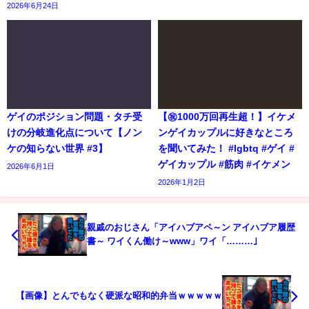
2026年6月24日
ゲイのポジション問題・タチ受
【㊗️1000万回再生超！】イケメ
けの分岐進化点について【ノン
ンゲイカップルに好きなところ
ケの知らない世界 #3】
を聞いてみた！ #lgbtq #ゲイ #
ゲイカップル #筋肉 #イケメン
2026年6月1日
2026年1月2日
親戚のおじさん「アイハブアペ～ン アイハブア履歴
書～ ワイくん働け～www」ワイ「………｣
【画像】とんでもなく硬派な昭和的弁当ｗｗｗｗｗ