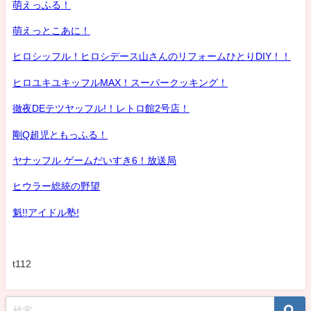
萌えっふる！
萌えっとこあに！
ヒロシッフル！ヒロシデース山さんのリフォームひとりDIY！！
ヒロユキユキッフルMAX！スーパークッキング！
徹夜DEテツヤッフル!！レトロ館2号店！
剛Q超児ともっふる！
ヤナッフル ゲームだいすき6！放送局
ヒウラー総統の野望
魁!!アイドル塾!
t112