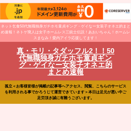
ネット乞食50代無職独身ガチホモ童貞ギング・ゲイなー女装子オネエ的まと
め速報！ネトゲ廃人は女子ホームレス三銃士伝説！あおいちゃん！ホームレ
スまなみ！愛内アイラ応援してます！
真・モリ・タダッフル2！！50
代無職独身ガチホモ童貞ギン
グ・ゲイなー女装子オネエ的
まとめ速報
孤立＜お客様皆様が掲載の記事等へアクセス、閲覧、こちらのサービス
を利用される事でかろうじて運営できています＞本日は足元が悪い中ご
足労頂き誠に有難うございます。