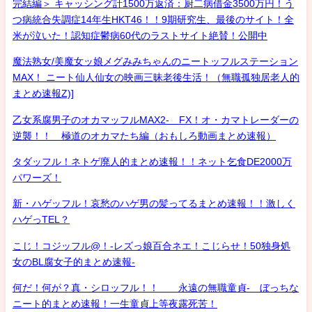
完結編＞ キャッシング計1500万返済：厨二病借金3500万円！う
つ病統合失調症14年生HKT46！！9期研究生、最後のサイト！全
米が泣いた！認知症鬱病60代のラストサイト絶賛！公開中
魔法熟女/美魔女ッ娘メグみみちゃんのニートッフルステーション
MAX！ ニート仙人仙女の映画三昧老後生活！（無職孤独居老人的
まとめ速報Z)]
乙女系腐男子のオカマッフルMAX2- FX！オ・カマトレーダーの
逆襲！！ 極道のオカマたち編（おもしろ動画まとめ速報）
タダッフル！ネトゲ廃人的まとめ速報！！ネット乞食DE2000万
パワーズ！
新・ハゲッフル！哀愁のハゲ男の髪ってるまとめ速報！！激しく
ハゲっTEL？
こじ！コジッフル@！-レズっ娘百合ネエ！こじらせ！50独身処
女のBL腐女子的まとめ速報-
何だ！何が？真・シロッフル！！ 永遠の無職童貞- ぼっちな
ニート的まとめ速報！一生童貞上等夜露死苦！