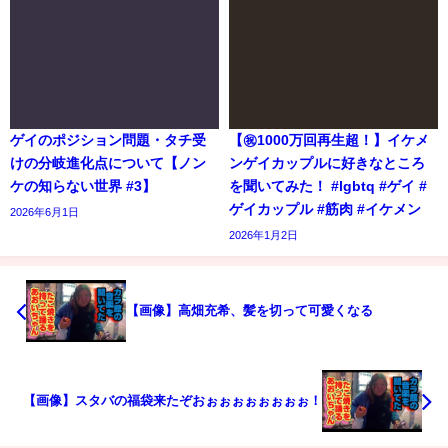
ゲイのポジション問題・タチ受
【㊗️1000万回再生超！】イケメ
けの分岐進化点について【ノン
ンゲイカップルに好きなところ
ケの知らない世界 #3】
を聞いてみた！ #lgbtq #ゲイ #
ゲイカップル #筋肉 #イケメン
2026年6月1日
2026年1月2日
【画像】高畑充希、髪を切って可愛くなる
【画像】スタバの福袋来たぞおぉぉぉぉぉぉぉぉ！