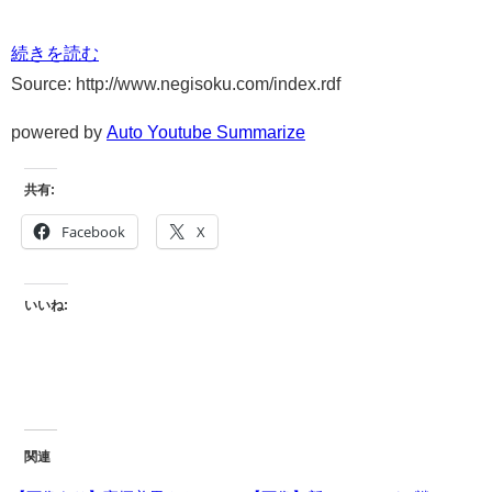
続きを読む
Source: http://www.negisoku.com/index.rdf
powered by
Auto Youtube Summarize
共有:
Facebook
X
いいね:
関連