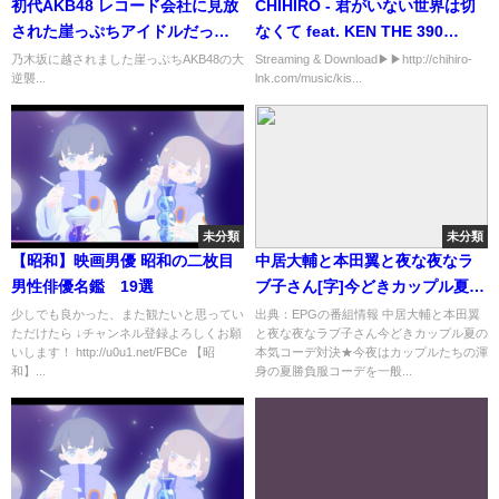
初代AKB48 レコード会社に見放
CHIHIRO - 君がいない世界は切
された崖っぷちアイドルだった
なくて feat. KEN THE 390
が…
（Official MV）
乃木坂に越されました崖っぷちAKB48の大
Streaming & Download▶︎▶︎http://chihiro-
逆襲...
lnk.com/music/kis...
未分類
未分類
【昭和】映画男優 昭和の二枚目
中居大輔と本田翼と夜な夜なラ
男性俳優名鑑 19選
ブ子さん[字]今どきカップル夏の
本気コーデ対決★…の番組内容
少しでも良かった、また観たいと思ってい
出典：EPGの番組情報 中居大輔と本田翼
ただけたら ↓チャンネル登録よろしくお願
と夜な夜なラブ子さん今どきカップル夏の
解析まとめ
いします！ http://u0u1.net/FBCe 【昭
本気コーデ対決★今夜はカップルたちの渾
和】...
身の夏勝負服コーデを一般...