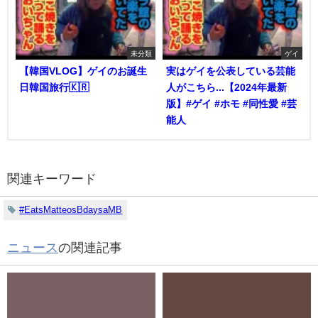
未分類
ゲイ
【韓国VLOG】ゲイのお誕生
実はゲイを公表している芸能
日韓国旅行🇰🇷
人がこちら...【2024年最新
版】#ゲイ #ホモ #同性愛 #芸
能人
関連キーワード
#EatsMatteosBdaysaMB
ニュース
の関連記事