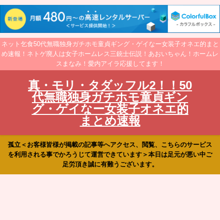
ネット乞食50代無職独身ガチホモ童貞ギング・ゲイなー女装子オネエ的まと
め速報！ネトゲ廃人は女子ホームレス三銃士伝説！あおいちゃん！ホームレ
スまなみ！愛内アイラ応援してます！
真・モリ・タダッフル2！！50
代無職独身ガチホモ童貞ギン
グ・ゲイなー女装子オネエ的
まとめ速報
孤立＜お客様皆様が掲載の記事等へアクセス、閲覧、こちらのサービス
を利用される事でかろうじて運営できています＞本日は足元が悪い中ご
足労頂き誠に有難うございます。