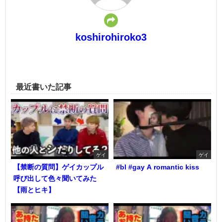
koshirohiroko3
最近書いた記事
ゲイ
ゲイ
【禁断の質問】ゲイカップル
#bl #gay A romantic kiss
呼び出して色々聞いてみた
【雨とヒキ】