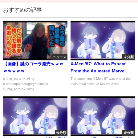
おすすめの記事
ニュース
未分類
【画像】謎のコーラ発売ｗｗｗ
X-Men '97: What to Expect
ｗｗｗｗｗ
From the Animated Marvel
Sequel Series | Comic Con
c_img_param=; //img-
The upcoming X-Men ‘97 was one of the
c.net/output/category/anime.js
main focal points at Marvel Anim...
2022
c_img_param=; //img...
未分類
未分類