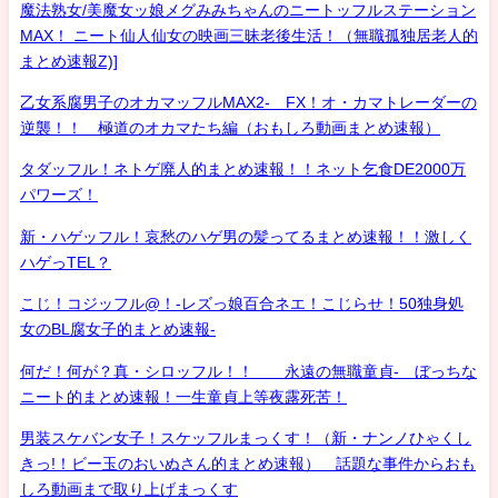
魔法熟女/美魔女ッ娘メグみみちゃんのニートッフルステーション
MAX！ ニート仙人仙女の映画三昧老後生活！（無職孤独居老人的
まとめ速報Z)]
乙女系腐男子のオカマッフルMAX2- FX！オ・カマトレーダーの
逆襲！！ 極道のオカマたち編（おもしろ動画まとめ速報）
タダッフル！ネトゲ廃人的まとめ速報！！ネット乞食DE2000万
パワーズ！
新・ハゲッフル！哀愁のハゲ男の髪ってるまとめ速報！！激しく
ハゲっTEL？
こじ！コジッフル@！-レズっ娘百合ネエ！こじらせ！50独身処
女のBL腐女子的まとめ速報-
何だ！何が？真・シロッフル！！ 永遠の無職童貞- ぼっちな
ニート的まとめ速報！一生童貞上等夜露死苦！
男装スケバン女子！スケッフルまっくす！（新・ナンノひゃくし
きっ!！ビー玉のおいぬさん的まとめ速報） 話題な事件からおも
しろ動画まで取り上げまっくす