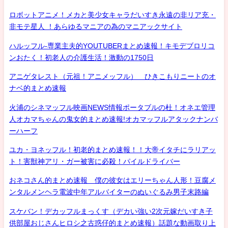
ロボットアニメ！メカと美少女キャラだいすき永遠の非リア充・
非モテ星人 ！あらゆるマニアの為のマニアックサイト
ハルッフル-専業主夫的YOUTUBERまとめ速報！キモデブロリコ
ンおたく！初老人の介護生活！激動の1750日
アニゲタレスト（元祖！アニメッフル） ひきこもりニートのオ
ナベ的まとめ速報
火浦のシネマッフル映画NEWS情報ポータブルの杜！オネエ管理
人オカマちゃんの鬼女的まとめ速報!オカマッフルアタックナンバ
ーハーフ
ユカ・ヨネッフル！初老的まとめ速報！！大帝イタチにラリアッ
ト！害獣神アリ・ガー被害に必殺！パイルドライバー
おネコさん的まとめ速報 僕の彼女はエリーちゃん人形！豆腐メ
ンタルメンヘラ電波中年アルバイターのぬいぐるみ男子末路編
スケバン！デカッフルまっくす（デカい強い2次元嫁だいすき子
供部屋おじさんヒロシ之古惑仔的まとめ速報）話題な動画取り上