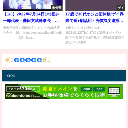
未分類
ゲイ
【1/3】2022年7月14日(木)松井
17歳で30代オジと初体験/ゲイ界
一郎代表・藤田文武幹事長 常
隈で覚●剤乱用・売買/3度逮捕で
任役員会後 囲み会見
懲役6年/刑務所内で禁断症状
安倍元総理の国葬決定に対しての所感 囲
1:廃人さん＠お腹いっぱい
み会見 2/3 https://youtu.be/5tsv63fm-f8
2026.01.22(Thu) 17歳で30代オジと初体
3/3 https...
験/ゲイ界隈で覚●剤乱用・売買/3度逮捕で
懲役6年/刑務所...
xrea