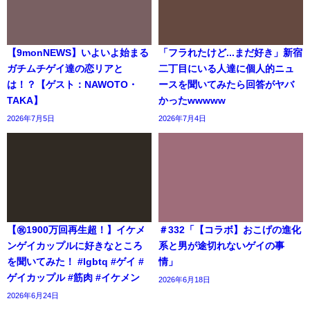
【9monNEWS】いよいよ始まる
「フラれたけど...まだ好き」新宿
ガチムチゲイ達の恋リアと
二丁目にいる人達に個人的ニュ
は！？【ゲスト：NAWOTO・
ースを聞いてみたら回答がヤバ
TAKA】
かったwwwww
2026年7月5日
2026年7月4日
【㊗️1900万回再生超！】イケメ
＃332「【コラボ】おこげの進化
ンゲイカップルに好きなところ
系と男が途切れないゲイの事
を聞いてみた！ #lgbtq #ゲイ #
情」
ゲイカップル #筋肉 #イケメン
2026年6月18日
2026年6月24日