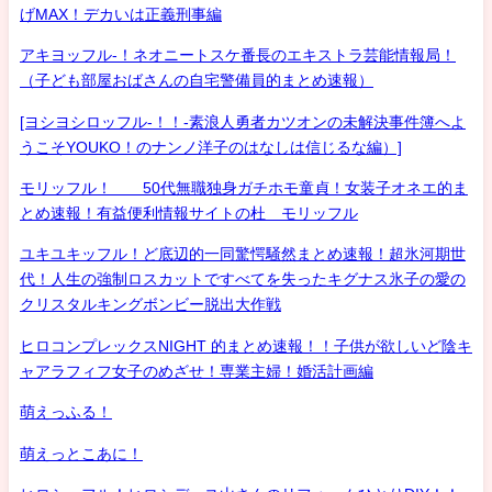
げMAX！デカいは正義刑事編
アキヨッフル-！ネオニートスケ番長のエキストラ芸能情報局！
（子ども部屋おばさんの自宅警備員的まとめ速報）
[ヨシヨシロッフル-！！-素浪人勇者カツオンの未解決事件簿へよ
うこそYOUKO！のナンノ洋子のはなしは信じるな編）]
モリッフル！ 50代無職独身ガチホモ童貞！女装子オネエ的ま
とめ速報！有益便利情報サイトの杜 モリッフル
ユキユキッフル！ど底辺的一同驚愕騒然まとめ速報！超氷河期世
代！人生の強制ロスカットですべてを失ったキグナス氷子の愛の
クリスタルキングボンビー脱出大作戦
ヒロコンプレックスNIGHT 的まとめ速報！！子供が欲しいど陰キ
ャアラフィフ女子のめざせ！専業主婦！婚活計画編
萌えっふる！
萌えっとこあに！