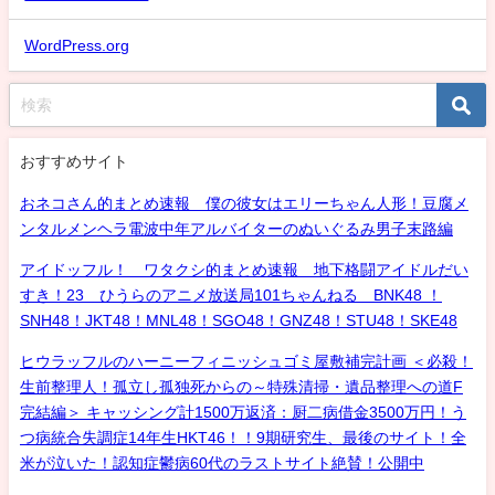
WordPress.org
おすすめサイト
おネコさん的まとめ速報 僕の彼女はエリーちゃん人形！豆腐メ
ンタルメンヘラ電波中年アルバイターのぬいぐるみ男子末路編
アイドッフル！ ワタクシ的まとめ速報 地下格闘アイドルだい
すき！23 ひうらのアニメ放送局101ちゃんねる BNK48 ！
SNH48！JKT48！MNL48！SGO48！GNZ48！STU48！SKE48
ヒウラッフルのハーニーフィニッシュゴミ屋敷補完計画 ＜必殺！
生前整理人！孤立し孤独死からの～特殊清掃・遺品整理への道F
完結編＞ キャッシング計1500万返済：厨二病借金3500万円！う
つ病統合失調症14年生HKT46！！9期研究生、最後のサイト！全
米が泣いた！認知症鬱病60代のラストサイト絶賛！公開中