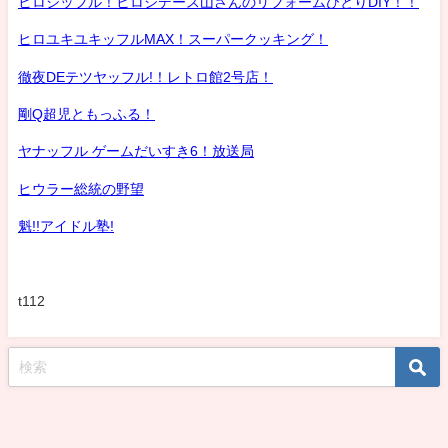
ヒロシッフル！ヒロシデース山さんのリフォームひとりDIY！！
ヒロユキユキッフルMAX！スーパークッキング！
徹夜DEテツヤッフル!！レトロ館2号店！
剛Q超児ともっふる！
ヤナッフル ゲームだいすき6！放送局
ヒウラー総統の野望
魁!!アイドル塾!
t112