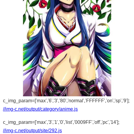
c_img_param=['max','6','3','80','normal','FFFFFF','on','sp','9'];
//img-c.net/output/category/anime.js
c_img_param=['max','3','1','0','list','0009FF','off','pc','14'];
//img-c.net/output/site/292.js