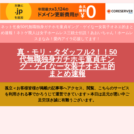
ネット乞食50代無職独身ガチホモ童貞ギング・ゲイなー女装子オネエ的まと
め速報！ネトゲ廃人は女子ホームレス三銃士伝説！あおいちゃん！ホームレ
スまなみ！愛内アイラ応援してます！
真・モリ・タダッフル2！！50
代無職独身ガチホモ童貞ギン
グ・ゲイなー女装子オネエ的
まとめ速報
孤立＜お客様皆様が掲載の記事等へアクセス、閲覧、こちらのサービス
を利用される事でかろうじて運営できています＞本日は足元が悪い中ご
足労頂き誠に有難うございます。