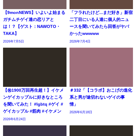
【9monNEWS】いよいよ始まる
「フラれたけど...まだ好き」新宿
ガチムチゲイ達の恋リアと
二丁目にいる人達に個人的ニュ
は！？【ゲスト：NAWOTO・
ースを聞いてみたら回答がヤバ
TAKA】
かったwwwww
2026年7月5日
2026年7月4日
【㊗️1900万回再生超！】イケメ
＃332「【コラボ】おこげの進化
ンゲイカップルに好きなところ
系と男が途切れないゲイの事
を聞いてみた！ #lgbtq #ゲイ #
情」
ゲイカップル #筋肉 #イケメン
2026年6月18日
2026年6月24日