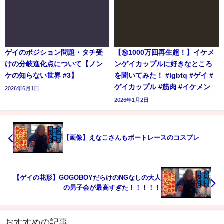
ゲイのポジション問題・タチ受
【㊗️1000万回再生超！】イケメ
けの分岐進化点について【ノン
ンゲイカップルに好きなところ
ケの知らない世界 #3】
を聞いてみた！ #lgbtq #ゲイ #
ゲイカップル #筋肉 #イケメン
2026年6月1日
2026年1月2日
【画像】えなこさんもボートレースのコスプレ
【ゲイの花形】GOGOBOYだらけのNGなしの大人
の男子会が最高すぎた！！！！！
おすすめの記事