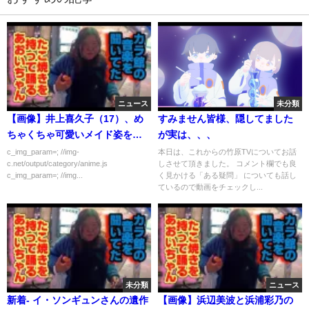
ニュース
未分類
【画像】井上喜久子（17）、め
すみません皆様、隠してました
ちゃくちゃ可愛いメイド姿を披
が実は、、、
露
c_img_param=; //img-
本日は、これからの竹原TVについてお話
c.net/output/category/anime.js
しさせて頂きました。 コメント欄でも良
c_img_param=; //img...
く見かける「ある疑問」 についても話し
ているので動画をチェックし...
未分類
ニュース
新着- イ・ソンギュンさんの遺作
【画像】浜辺美波と浜浦彩乃の