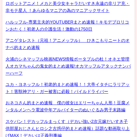
ロボットアニメ！メカと美少女キャラだいすき永遠の非リア充・
非モテ星人 ！あらゆるマニアの為のマニアックサイト
ハルッフル-専業主夫的YOUTUBERまとめ速報！キモデブロリコ
ンおたく！初老人の介護生活！激動の1750日
アニゲタレスト（元祖！アニメッフル） ひきこもりニートのオ
ナベ的まとめ速報
火浦のシネマッフル映画NEWS情報ポータブルの杜！オネエ管理
人オカマちゃんの鬼女的まとめ速報!オカマッフルアタックナンバ
ーハーフ
ユカ・ヨネッフル！初老的まとめ速報！！大帝イタチにラリアッ
ト！害獣神アリ・ガー被害に必殺！パイルドライバー
おネコさん的まとめ速報 僕の彼女はエリーちゃん人形！豆腐メ
ンタルメンヘラ電波中年アルバイターのぬいぐるみ男子末路編
スケバン！デカッフルまっくす（デカい強い2次元嫁だいすき子
供部屋おじさんヒロシ之古惑仔的まとめ速報）話題な動画取り上
げMAX！デカいは正義刑事編