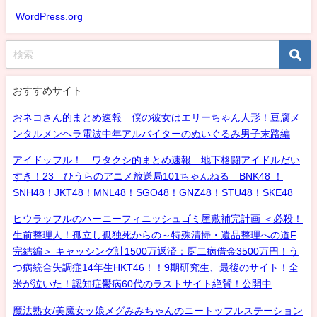
WordPress.org
おすすめサイト
おネコさん的まとめ速報 僕の彼女はエリーちゃん人形！豆腐メ
ンタルメンヘラ電波中年アルバイターのぬいぐるみ男子末路編
アイドッフル！ ワタクシ的まとめ速報 地下格闘アイドルだい
すき！23 ひうらのアニメ放送局101ちゃんねる BNK48 ！
SNH48！JKT48！MNL48！SGO48！GNZ48！STU48！SKE48
ヒウラッフルのハーニーフィニッシュゴミ屋敷補完計画 ＜必殺！
生前整理人！孤立し孤独死からの～特殊清掃・遺品整理への道F
完結編＞ キャッシング計1500万返済：厨二病借金3500万円！う
つ病統合失調症14年生HKT46！！9期研究生、最後のサイト！全
米が泣いた！認知症鬱病60代のラストサイト絶賛！公開中
魔法熟女/美魔女ッ娘メグみみちゃんのニートッフルステーション