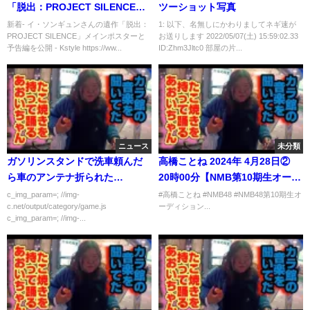
「脱出：PROJECT SILENCE」
ツーショット写真
メインポスターと予告編を公開 -
新着- イ・ソンギュンさんの遺作「脱出：
1: 以下、名無しにかわりましてネギ速が
PROJECT SILENCE」メインポスターと
お送りします 2022/05/07(土) 15:59:02.33
Kstyle
予告編を公開 - Kstyle https://ww...
ID:Zhm3Jltc0 部屋の片...
ニュース
未分類
ガソリンスタンドで洗車頼んだ
高橋ことね 2024年 4月28日②
ら車のアンテナ折られた…
20時00分【NMB第10期生オーデ
ィション エントリーナンバー12
c_img_param=; //img-
#高橋ことね #NMB48 #NMB48第10期生オ
c.net/output/category/game.js
ーディション...
番】
c_img_param=; //img-...