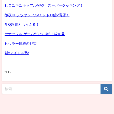
ヒロユキユキッフルMAX！スーパークッキング！
徹夜DEテツヤッフル!！レトロ館2号店！
剛Q超児ともっふる！
ヤナッフル ゲームだいすき6！放送局
ヒウラー総統の野望
魁!!アイドル塾!
t112