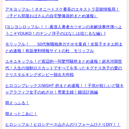
アキヨッフル-！ネオニートスケ番長のエキストラ芸能情報局！
（子ども部屋おばさんの自宅警備員的まとめ速報）
[ヨシヨシロッフル-！！-素浪人勇者カツオンの未解決事件簿へよ
うこそYOUKO！のナンノ洋子のはなしは信じるな編）]
モリッフル！ 50代無職独身ガチホモ童貞！女装子オネエ的ま
とめ速報！有益便利情報サイトの杜 モリッフル
ユキユキッフル！ど底辺的一同驚愕騒然まとめ速報！超氷河期世
代！人生の強制ロスカットですべてを失ったキグナス氷子の愛の
クリスタルキングボンビー脱出大作戦
ヒロコンプレックスNIGHT 的まとめ速報！！子供が欲しいど陰キ
ャアラフィフ女子のめざせ！専業主婦！婚活計画編
萌えっふる！
萌えっとこあに！
ヒロシッフル！ヒロシデース山さんのリフォームひとりDIY！！