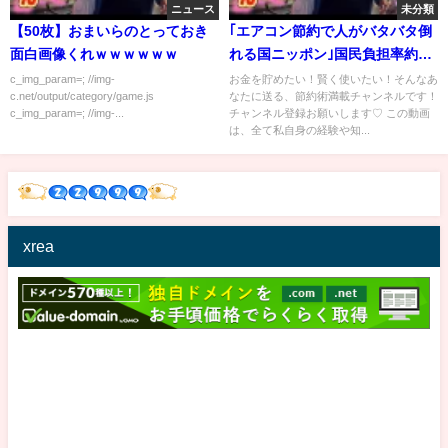
ニュース
未分類
【50枚】おまいらのとっておき
｢エアコン節約で人がバタバタ倒
面白画像くれｗｗｗｗｗｗ
れる国ニッポン｣国民負担率約5
割&物価高で"中流完全崩壊"とい
c_img_param=; //img-
お金を貯めたい！賢く使いたい！そんなあ
c.net/output/category/game.js
なたに送る、節約術満載チャンネルです！
う漆黒の絶望【ガルちゃん】節
c_img_param=; //img-...
チャンネル登録お願いします♡ この動画
約, 節約術, 貯金, 投資, ポイ活, ズ
は、全て私自身の経験や知...
ボラ, 生活費, 固定費, お金,
xrea