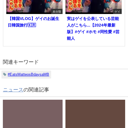
未分類
ゲイ
【韓国VLOG】ゲイのお誕生
実はゲイを公表している芸能
日韓国旅行🇰🇷
人がこちら...【2024年最新
版】#ゲイ #ホモ #同性愛 #芸
能人
関連キーワード
#EatsMatteosBdaysaMB
ニュース
の関連記事