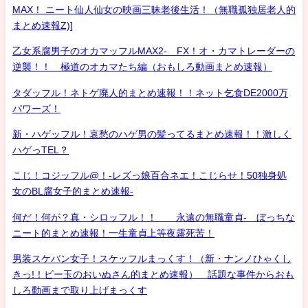
MAX！ ニート仙人仙女の映画三昧老後生活！（無職孤独居老人的
まとめ速報Z)]
乙女系腐男子のオカマッフルMAX2- FX！オ・カマトレーダーの
逆襲！！ 極道のオカマたち編（おもしろ動画まとめ速報）
タダッフル！ネトゲ廃人的まとめ速報！！ネット乞食DE2000万
パワーズ！
新・ハゲッフル！哀愁のハゲ男の髪ってるまとめ速報！！激しく
ハゲっTEL？
こじ！コジッフル@！-レズっ娘百合ネエ！こじらせ！50独身処
女のBL腐女子的まとめ速報-
何だ！何が？真・シロッフル！！ 永遠の無職童貞- ぼっちな
ニート的まとめ速報！一生童貞上等夜露死苦！
男装スケバン女子！スケッフルまっくす！（新・ナンノひゃくし
きっ!！ビー玉のおいぬさん的まとめ速報） 話題な事件からおも
しろ動画まで取り上げまっくす