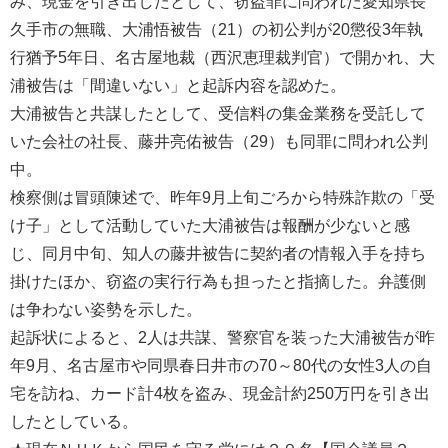
み、現金を引き出したとして、窃盗罪に問われた愛知県長
久手市の無職、大浦悟被告（21）の初公判が20懲役3年執
行猶予5年日、名古屋地裁（西沢恵理裁判官）で開かれ、大
浦被告は「間違いない」と起訴内容を認めた。
大浦被告と共謀したとして、受信料の集金業務を受託して
いた会社の社長、藤井亮佑被告（29）も同罪に問われ公判
中。
検察側は冒頭陳述で、昨年9月上旬ごろから特殊詐欺の「受
け子」として活動していた大浦被告は報酬が少ないと感
じ、同月中旬、知人の藤井被告に契約者の情報入手を持ち
掛けたほか、窃盗の実行行為も担ったと指摘した。弁護側
は争わない姿勢を示した。
起訴状によると、2人は共謀、警察官を装った大浦被告が昨
年9月、名古屋市や同県春日井市の70～80代の女性3人の自
宅を訪ね、カード計4枚を盗み、現金計約250万円を引き出
したとしている。