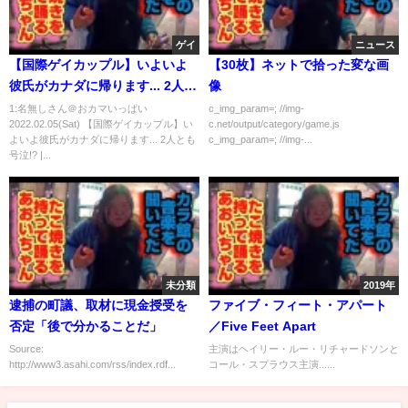
ゲイ
ニュース
【国際ゲイカップル】いよいよ
【30枚】ネットで拾った変な画
彼氏がカナダに帰ります... 2人と
像
も号泣!? | My Long Distance
1:名無しさん＠おカマいっぱい
c_img_param=; //img-
2022.02.05(Sat) 【国際ゲイカップル】い
c.net/output/category/game.js
Boyfriend Left Japan (Gay
よいよ彼氏がカナダに帰ります... 2人とも
c_img_param=; //img-...
Couple)
号泣!? |...
未分類
2019年
逮捕の町議、取材に現金授受を
ファイブ・フィート・アパート
否定「後で分かることだ」
／Five Feet Apart
Source:
主演はヘイリー・ルー・リチャードソンと
http://www3.asahi.com/rss/index.rdf...
コール・スプラウス主演......