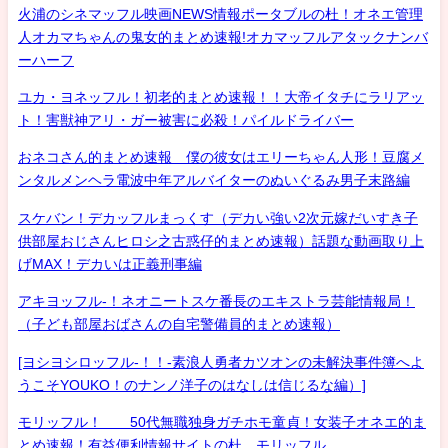
火浦のシネマッフル映画NEWS情報ポータブルの杜！オネエ管理
人オカマちゃんの鬼女的まとめ速報!オカマッフルアタックナンバ
ーハーフ
ユカ・ヨネッフル！初老的まとめ速報！！大帝イタチにラリアッ
ト！害獣神アリ・ガー被害に必殺！パイルドライバー
おネコさん的まとめ速報 僕の彼女はエリーちゃん人形！豆腐メ
ンタルメンヘラ電波中年アルバイターのぬいぐるみ男子末路編
スケバン！デカッフルまっくす（デカい強い2次元嫁だいすき子
供部屋おじさんヒロシ之古惑仔的まとめ速報）話題な動画取り上
げMAX！デカいは正義刑事編
アキヨッフル-！ネオニートスケ番長のエキストラ芸能情報局！
（子ども部屋おばさんの自宅警備員的まとめ速報）
[ヨシヨシロッフル-！！-素浪人勇者カツオンの未解決事件簿へよ
うこそYOUKO！のナンノ洋子のはなしは信じるな編）]
モリッフル！ 50代無職独身ガチホモ童貞！女装子オネエ的ま
とめ速報！有益便利情報サイトの杜 モリッフル