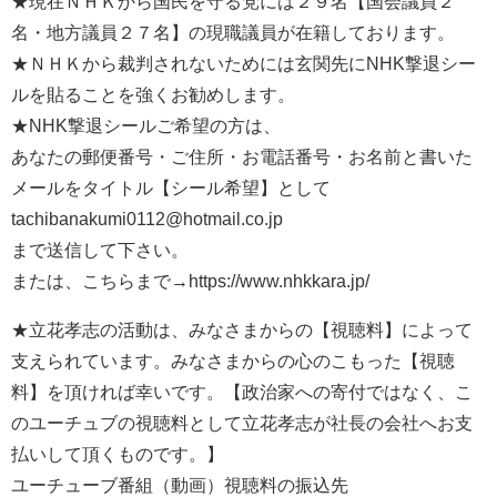
★現在ＮＨＫから国民を守る党には２９名【国会議員２
名・地方議員２７名】の現職議員が在籍しております。
★ＮＨＫから裁判されないためには玄関先にNHK撃退シー
ルを貼ることを強くお勧めします。
★NHK撃退シールご希望の方は、
あなたの郵便番号・ご住所・お電話番号・お名前と書いた
メールをタイトル【シール希望】として
tachibanakumi0112@hotmail.co.jp
まで送信して下さい。
または、こちらまで→https://www.nhkkara.jp/
★立花孝志の活動は、みなさまからの【視聴料】によって
支えられています。みなさまからの心のこもった【視聴
料】を頂ければ幸いです。【政治家への寄付ではなく、こ
のユーチュブの視聴料として立花孝志が社長の会社へお支
払いして頂くものです。】
ユーチューブ番組（動画）視聴料の振込先