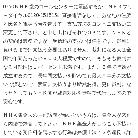
0750ＮＨＫ党のコールセンターに電話するか、ＮＨＫフリ
－ダイヤル0120-151515に直接電話をして、あなたの住所
と氏名と電話番号を告げて、支払方法をコンビニ支払いに
変更して下さい。と申し出ればそれでＯＫです。ＮＨＫと
の契約は義務ですが、受信料の支払いは任意です。裁判に
負けるまでは支払う必要はありません。裁判になる人は全
国で年間たったの８００人程度ですので、そもそも裁判に
なる可能性は１パーセント未満です。また、５年で時効が
成立するので、長年間支払いを貯めても最大５年分の支払
いで済むので、素直に支払うより断然お得。更に裁判にな
ったとしてもＮＨＫ党が裁判対応を無料で代行しますので
安心です。
ＮＨＫ集金人の戸別訪問が怖いという方は、集金人が来た
ら内緒で録音して下さい。ＮＨＫ集金人がしつこく不払い
している受信料を請求する行為は弁護士法７２条違反（詳