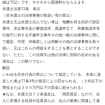
細は下記）です。ＮＨＫから慰謝料がもらえます。
弁護士法第72条 条文
（非弁護士の法律事務の取扱い等の禁止）
弁護士又は弁護士法人でない者は、報酬を得る目的で訴訟
事件、非訟事件及び審査請求、異議申立て、再審査請求等
行政庁に対する不服申立事件その他一般の法律事件に関し
て鑑定、代理、仲裁若しくは和解その他の法律事務を取り
扱い、又はこれらの周旋をすることを業とすることができ
ない。ただし、この法律又は他の法律に別段の定めがある
場合は、この限りでない。
解説
いわゆる非弁行為の禁止について規定している。 本条に違
反した者は77条3号の規定により罰せられる。（２年以下の
懲役または３００万円以下の罰金に処せられる）
★なお、弁護士法７２条違反は、「両罰規定」なので、法
人に所属する役員や従業員らが、法人の業務に関連して違