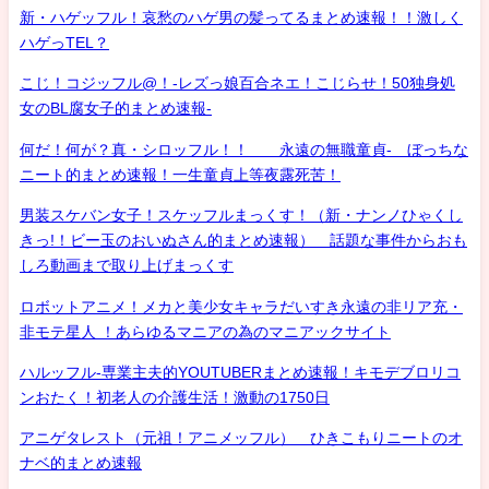
新・ハゲッフル！哀愁のハゲ男の髪ってるまとめ速報！！激しく
ハゲっTEL？
こじ！コジッフル@！-レズっ娘百合ネエ！こじらせ！50独身処
女のBL腐女子的まとめ速報-
何だ！何が？真・シロッフル！！ 永遠の無職童貞- ぼっちな
ニート的まとめ速報！一生童貞上等夜露死苦！
男装スケバン女子！スケッフルまっくす！（新・ナンノひゃくし
きっ!！ビー玉のおいぬさん的まとめ速報） 話題な事件からおも
しろ動画まで取り上げまっくす
ロボットアニメ！メカと美少女キャラだいすき永遠の非リア充・
非モテ星人 ！あらゆるマニアの為のマニアックサイト
ハルッフル-専業主夫的YOUTUBERまとめ速報！キモデブロリコ
ンおたく！初老人の介護生活！激動の1750日
アニゲタレスト（元祖！アニメッフル） ひきこもりニートのオ
ナベ的まとめ速報