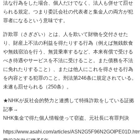
法な行為をした場合、個人だけでなく、法人も併せて罰せ
られる規定。つまり委託会社の代表者と集金人の両方が犯
罪者になるという意味です。
詐欺罪（さぎざい）とは、人を欺いて財物を交付させた
り、財産上不法の利益を得たりする行為（例えば無銭飲食
や無銭宿泊を行う、無賃乗車するなど、本来有償で受ける
べき待遇やサービスを不法に受けること。また債務を不法
に免れたりすること）、または他人にこれを得させる行為
を内容とする犯罪のこと。刑法第246条に規定されている。
未遂も罰せられる（250条）。
★NHKが反社会的勢力と連携して特殊詐欺をしている証拠
記事→
NHK集金で得た個人情報使って窃盗、元社長に有罪判決
https://www.asahi.com/articles/ASN2G5F96N2GOIPE01D.htm