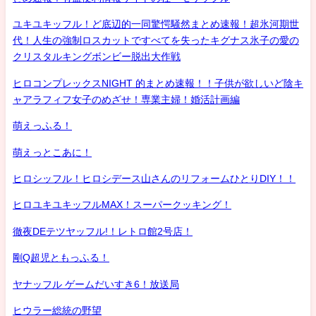
ユキユキッフル！ど底辺的一同驚愕騒然まとめ速報！超氷河期世
代！人生の強制ロスカットですべてを失ったキグナス氷子の愛の
クリスタルキングボンビー脱出大作戦
ヒロコンプレックスNIGHT 的まとめ速報！！子供が欲しいど陰キ
ャアラフィフ女子のめざせ！専業主婦！婚活計画編
萌えっふる！
萌えっとこあに！
ヒロシッフル！ヒロシデース山さんのリフォームひとりDIY！！
ヒロユキユキッフルMAX！スーパークッキング！
徹夜DEテツヤッフル!！レトロ館2号店！
剛Q超児ともっふる！
ヤナッフル ゲームだいすき6！放送局
ヒウラー総統の野望