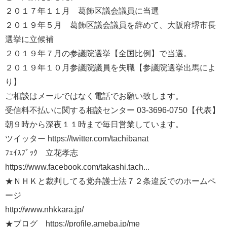
２０１７年１１月 葛飾区議会議員に当選
２０１９年５月 葛飾区議会議員を辞めて、大阪府堺市長
選挙に立候補
２０１９年７月の参議院選挙【全国比例】で当選。
２０１９年１０月参議院議員を失職【参議院選挙出馬によ
り】
ご相談はメールではなく電話でお願い致します。
受信料不払いに関する相談センター 03-3696-0750【代表】
朝９時から深夜１１時まで毎日営業しています。
ツイッター https://twitter.com/tachibanat
ﾌｪｲｽﾌﾞｯｸ 立花孝志
https://www.facebook.com/takashi.tach...
★ＮＨＫと裁判してる党弁護士法７２条違反でのホームペ
ージ
http://www.nhkkara.jp/
★ブログ https://profile.ameba.jp/me