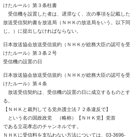
けたルール）第３条柱書
受信機を設置した者は、遅滞なく、次の事項を記載した
放送受信契約書を放送局（ＮＨＫの放送局をいう。以下同
じ。）に提出しなければならない。
日本放送協会放送受信規約（ＮＨＫが総務大臣の認可を受
けたルール）第３条２号
受信機の設置の日
日本放送協会放送受信規約（ＮＨＫが総務大臣の認可を受
けたルール）第４条
放送受信契約は、受信機の設置の日に成立するものとす
る。
【ＮＨＫと裁判してる党弁護士法７２条違反で】
という名の国政政党 （略称）【ＮＨＫ党】党首
である立花孝志のチャンネルです。
ＮＨＫに受信料を支払わない方法については、03-3696-