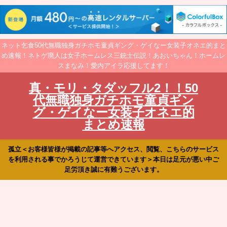
ネット乞食50代無職独身ガチホモ童貞ギング・ゲイなー女装子オネエ的まと
め速報！ネトゲ廃人は女子ホームレス三銃士伝説！あおいちゃん！ホームレ
スまなみ！愛内アイラ応援してます！
真・モリ・タダッフル2！！50
代無職独身ガチホモ童貞ギン
グ・ゲイなー女装子オネエ的
まとめ速報
孤立＜お客様皆様が掲載の記事等へアクセス、閲覧、こちらのサービス
を利用される事でかろうじて運営できています＞本日は足元が悪い中ご
足労頂き誠に有難うございます。