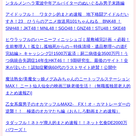
ンタルメンヘラ電波中年アルバイターのぬいぐるみ男子末路編
アイドッフル！ ワタクシ的まとめ速報 地下格闘アイドルだい
すき！23 ひうらのアニメ放送局101ちゃんねる BNK48 ！
SNH48！JKT48！MNL48！SGO48！GNZ48！STU48！SKE48
ヒウラッフルのハーニーフィニッシュゴミ屋敷補完計画 ＜必殺！
生前整理人！孤立し孤独死からの～特殊清掃・遺品整理への道F
完結編＞ キャッシング計1500万返済：厨二病借金3500万円！う
つ病統合失調症14年生HKT46！！9期研究生、最後のサイト！全
米が泣いた！認知症鬱病60代のラストサイト絶賛！公開中
魔法熟女/美魔女ッ娘メグみみちゃんのニートッフルステーション
MAX！ ニート仙人仙女の映画三昧老後生活！（無職孤独居老人的
まとめ速報Z)]
乙女系腐男子のオカマッフルMAX2- FX！オ・カマトレーダーの
逆襲！！ 極道のオカマたち編（おもしろ動画まとめ速報）
タダッフル！ネトゲ廃人的まとめ速報！！ネット乞食DE2000万
パワーズ！