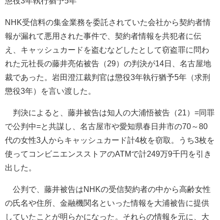
懲役3年執行猶予5年
NHK受信料の集金業務を委託されていた会社から契約者情
報が漏れて悪用された事件で、契約者情報を共犯者に伝
え、キャッシュカードを盗むなどしたとして窃盗罪に問わ
れた元社長の藤井亮佑被告（29）の判決が14日、名古屋地
裁であった。岩田澄江裁判官は懲役3年執行猶予5年（求刑
懲役3年）を言い渡した。
判決によると、藤井被告は知人の大浦悟被告（21）=同罪
で公判中=と共謀し、名古屋市や愛知県春日井市の70～80
代の女性3人からキャッシュカード計4枚を窃取。うち3枚を
使ってコンビニエンスストアのATMで計249万9千円を引き
出した。
公判で、藤井被告はNHKの受信契約者の中から高齢女性
の氏名や住所、金融機関名といった情報を大浦被告に提供
していたことが明らかになった。それらの情報を元に、大