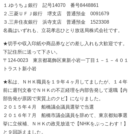
１.ゆうちょ銀行 記号14070 番号8448861
２.三菱ＵＦＪ銀行 堺支店 普通預金 0091679
３.三井住友銀行 浜寺支店 普通預金 1523308
名義はいずれも、立花孝志ひとり放送局株式会社です。
★切手や収入印紙や商品券などの差し入れも大歓迎です。
下記住所に送って下さい。
〒124-0023 東京都葛飾区東新小岩一丁目１－１－４０１
トラスト新小岩
★私は、ＮＨＫ職員を１９年４ヶ月してましたが、１４年
前に週刊文春でＮＨＫの不正経理を内部告発して退職【内
部告発が原因で実質上のクビ】になりました。
２０１５年４月 船橋議会議員選挙で当選
２０１６年７月 船橋市議会議員を辞めて、東京都知事選
挙に立候補、ＮＨＫの政見放送で【NHKをぶっこわす！】
と９回訴えました。