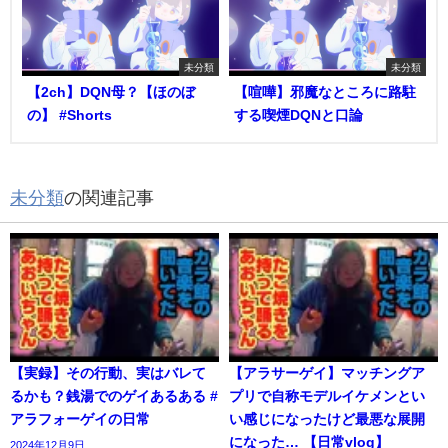
未分類
未分類
【2ch】DQN母？【ほのぼ
【喧嘩】邪魔なところに路駐
の】 #Shorts
する喫煙DQNと口論
未分類
の関連記事
【実録】その行動、実はバレて
【アラサーゲイ】マッチングア
るかも？銭湯でのゲイあるある #
プリで自称モデルイケメンとい
アラフォーゲイの日常
い感じになったけど最悪な展開
になった… 【日常vlog】
2024年12月9日