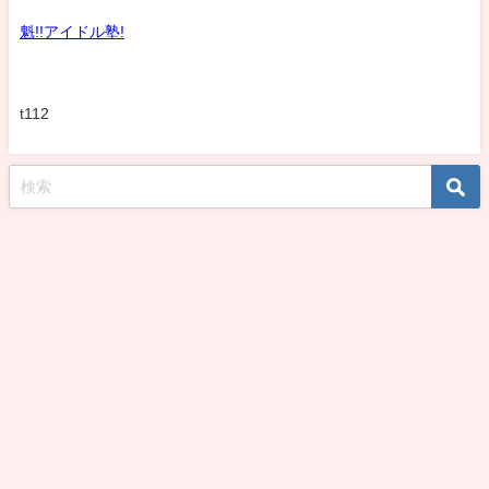
魁!!アイドル塾!
t112
koshirohiroko39jp All Rights Reserved.