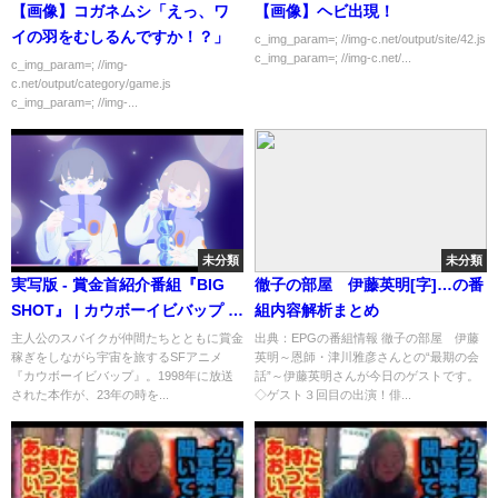
【画像】コガネムシ「えっ、ワ
【画像】ヘビ出現！
イの羽をむしるんですか！？」
c_img_param=; //img-c.net/output/site/42.js
c_img_param=; //img-c.net/...
c_img_param=; //img-
c.net/output/category/game.js
c_img_param=; //img-...
未分類
未分類
実写版 - 賞金首紹介番組『BIG
徹子の部屋 伊藤英明[字]…の番
SHOT』 | カウボーイビバップ |
組内容解析まとめ
Netflix Japan
主人公のスパイクが仲間たちとともに賞金
出典：EPGの番組情報 徹子の部屋 伊藤
稼ぎをしながら宇宙を旅するSFアニメ
英明～恩師・津川雅彦さんとの“最期の会
『カウボーイビバップ』。1998年に放送
話”～伊藤英明さんが今日のゲストです。
された本作が、23年の時を...
◇ゲスト３回目の出演！俳...