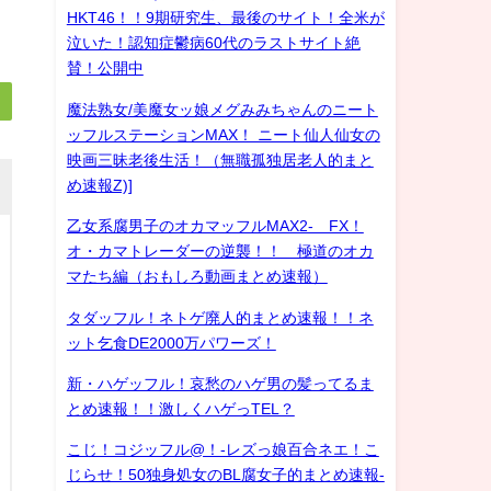
HKT46！！9期研究生、最後のサイト！全米が
泣いた！認知症鬱病60代のラストサイト絶
賛！公開中
魔法熟女/美魔女ッ娘メグみみちゃんのニート
ッフルステーションMAX！ ニート仙人仙女の
映画三昧老後生活！（無職孤独居老人的まと
め速報Z)]
乙女系腐男子のオカマッフルMAX2- FX！
オ・カマトレーダーの逆襲！！ 極道のオカ
マたち編（おもしろ動画まとめ速報）
タダッフル！ネトゲ廃人的まとめ速報！！ネ
ット乞食DE2000万パワーズ！
新・ハゲッフル！哀愁のハゲ男の髪ってるま
とめ速報！！激しくハゲっTEL？
こじ！コジッフル@！-レズっ娘百合ネエ！こ
じらせ！50独身処女のBL腐女子的まとめ速報-