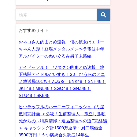
おすすめサイト
おネコさん的まとめ速報 僕の彼女はエリー
ちゃん人形！豆腐メンタルメンヘラ電波中年
アルバイターのぬいぐるみ男子末路編
アイドッフル！ ワタクシ的まとめ速報 地
下格闘アイドルだいすき！23 ひうらのアニ
メ放送局101ちゃんねる BNK48 ！SNH48！
JKT48！MNL48！SGO48！GNZ48！
STU48！SKE48
ヒウラッフルのハーニーフィニッシュゴミ屋
敷補完計画 ＜必殺！生前整理人！孤立し孤独
死からの～特殊清掃・遺品整理への道F完結編
＞ キャッシング計1500万返済：厨二病借金
3500万円！うつ病統合失調症14年生