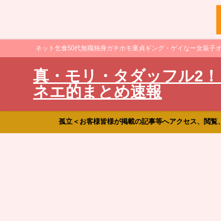
ネット乞食50代無職独身ガチホモ童貞ギング・ゲイなー女装子
真・モリ・タダッフル2！
ネエ的まとめ速報
孤立＜お客様皆様が掲載の記事等へアクセス、閲覧