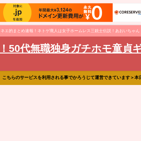
オネエ的まとめ速報！ネトゲ廃人は女子ホームレス三銃士伝説！あおいちゃん
！50代無職独身ガチホモ童貞
、こちらのサービスを利用される事でかろうじて運営できています＞本