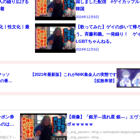
人の繰り広げる
国しました配信 #ゲイカップル 
密着
韓国
2024年12月6日
文化ㅣ性文化ㅣ最
【歌ってみた】ゲイの歩いて帰
う。斉藤和義。一発録り！ 
LGBTちゃんねる。
2024年12月5日
マッソ
【2021年最新版】これがNHK集金人の実態です
…の番組
【拡散希望】
ーポン券
【画像】「銀牙―流れ星 銀―」エヴ
るのはや
ボｗｗｗｗｗ
・・・」
D：
c_img_param=; //img-c.net/output/category/game
18歳以下へ
c_img_param=; //img-...
ニュース