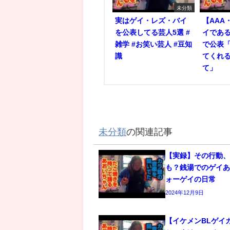
未分類
実はゲイ・レズ・バイ
【AAA
を公表してる芸人5選 #
イであ
雑学 #お笑い芸人 #豆知
で公表
識
てくれ
て」
未分類
の関連記事
【実録】その行動
も？銭湯でのゲイあ
ォーゲイの日常
2024年12月9日
【イケメンBLゲイ