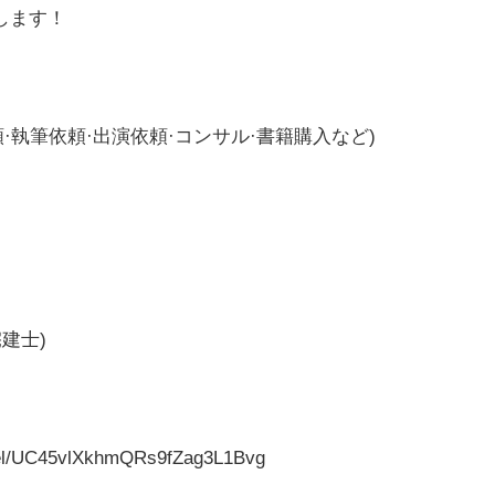
します！
·執筆依頼·出演依頼·コンサル·書籍購入など)
建士)
幸
nel/UC45vlXkhmQRs9fZag3L1Bvg