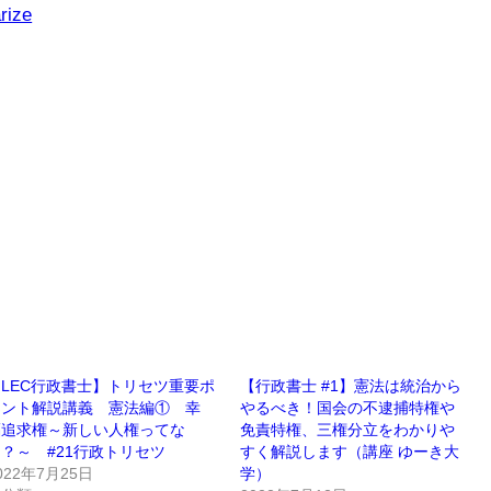
rize
LEC行政書士】トリセツ重要ポ
【行政書士 #1】憲法は統治から
イント解説講義 憲法編① 幸
やるべき！国会の不逮捕特権や
福追求権～新しい人権ってな
免責特権、三権分立をわかりや
？～ #21行政トリセツ
すく解説します（講座 ゆーき大
022年7月25日
学）