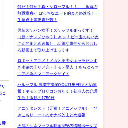
何だ！何が？真・シロッフル！！ 永遠の
無職童貞- ぼっちなニート的まとめ速報！一
生童貞上等夜露死苦！
男装スケバン女子！スケッフルまっくす！
（新・ナンノひゃくしきっ!！ビー玉のおいぬ
さん的まとめ速報） 話題な事件からおもし
ろ動画まで取り上げまっくす
ロボットアニメ！メカと美少女キャラだいす
き永遠の非リア充・非モテ星人 ！あらゆるマ
ニアの為のマニアックサイト
ハルッフル-専業主夫的YOUTUBERまとめ速
プリ
報！キモデブロリコンおたく！初老人の介護
じに
生活！激動の1750日
…
アニゲタレスト（元祖！アニメッフル） ひ
きこもりニートのオナベ的まとめ速報
ら帰
火浦のシネマッフル映画NEWS情報ポータブ