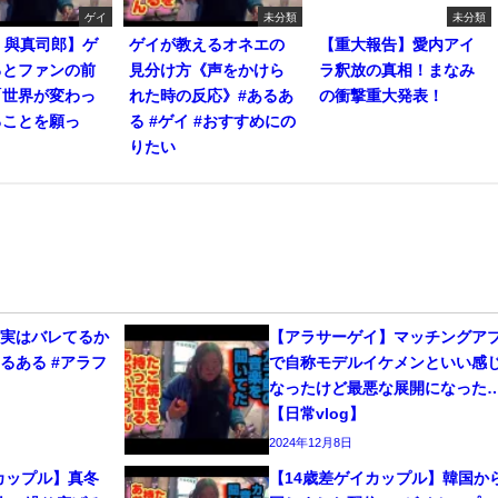
ゲイ
未分類
未分類
・與真司郎】ゲ
ゲイが教えるオネエの
【重大報告】愛内アイ
るとファンの前
見分け方《声をかけら
ラ釈放の真相！まなみ
「世界が変わっ
れた時の反応》#あるあ
の衝撃重大発表！
ることを願っ
る #ゲイ #おすすめにの
りたい
、実はバレてるか
【アラサーゲイ】マッチングア
るある #アラフ
で自称モデルイケメンといい感
なったけど最悪な展開になった
【日常vlog】
2024年12月8日
カップル】真冬
【14歳差ゲイカップル】韓国か