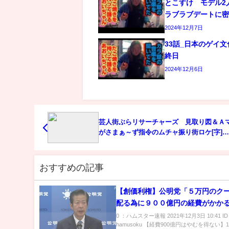
とこすけ モデル2
ラブラブデートに
2024年12月7日
33話_日本のゲイ
終日
2024年12月6日
芸人街ぶらリサーチャーズ 見取り図＆Ａ
がさまぁ～ず指令のムチャ振り街ロケ[字]
内容解析まとめ
おすすめの記事
【創価利権】公明党「５万円のク
配る為に９００億円の経費がかか
むを得ない」←無能・岸田総理「
0 ：ハムスター速報 2021年12月3日 10:41 I
hamusoku 【経費900億円はやむを得ない】