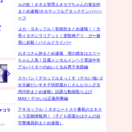
#
ルの杜！オネエ管理人オカマちゃんの鬼女的
まとめ速報!オカマッフルアタックナンバーハ
ーフ
ろ
ユカ・ヨネッフル！初老的まとめ速報！！大
ゲイ
帝イタチにラリアット！害獣神アリ・ガー被
害に必殺！パイルドライバー
おネコさん的まとめ速報 僕の彼女はエリー
ちゃん人形！豆腐メンタルメンヘラ電波中年
アルバイターのぬいぐるみ男子末路編
スケバン！デカッフルまっくす（デカい強い2
次元嫁だいすき子供部屋おじさんヒロシ之古
惑仔的まとめ速報）話題な動画取り上げ
MAX！デカいは正義刑事編
アキヨッフル-！ネオニートスケ番長のエキス
ァコラ
トラ芸能情報局！（子ども部屋おばさんの自
宅警備員的まとめ速報）
.js