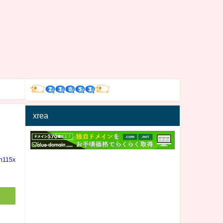
xrea
in115x