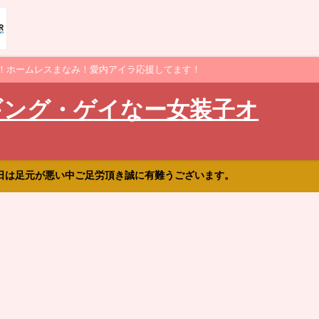
！ホームレスまなみ！愛内アイラ応援してます！
ギング・ゲイなー女装子オ
日は足元が悪い中ご足労頂き誠に有難うございます。