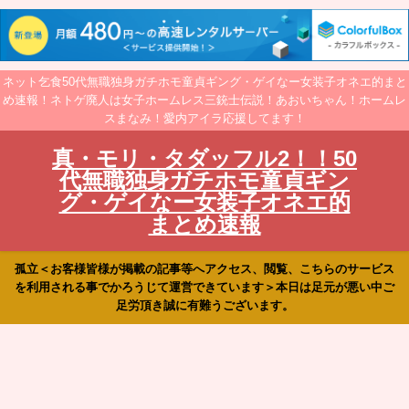
ネット乞食50代無職独身ガチホモ童貞ギング・ゲイなー女装子オネエ的まと
め速報！ネトゲ廃人は女子ホームレス三銃士伝説！あおいちゃん！ホームレ
スまなみ！愛内アイラ応援してます！
真・モリ・タダッフル2！！50
代無職独身ガチホモ童貞ギン
グ・ゲイなー女装子オネエ的
まとめ速報
孤立＜お客様皆様が掲載の記事等へアクセス、閲覧、こちらのサービス
を利用される事でかろうじて運営できています＞本日は足元が悪い中ご
足労頂き誠に有難うございます。