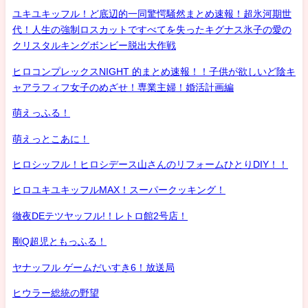
ユキユキッフル！ど底辺的一同驚愕騒然まとめ速報！超氷河期世
代！人生の強制ロスカットですべてを失ったキグナス氷子の愛の
クリスタルキングボンビー脱出大作戦
ヒロコンプレックスNIGHT 的まとめ速報！！子供が欲しいど陰キ
ャアラフィフ女子のめざせ！専業主婦！婚活計画編
萌えっふる！
萌えっとこあに！
ヒロシッフル！ヒロシデース山さんのリフォームひとりDIY！！
ヒロユキユキッフルMAX！スーパークッキング！
徹夜DEテツヤッフル!！レトロ館2号店！
剛Q超児ともっふる！
ヤナッフル ゲームだいすき6！放送局
ヒウラー総統の野望