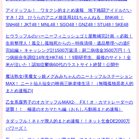
アイドッフル！ ワタクシ的まとめ速報 地下格闘アイドルだい
すき！23 ひうらのアニメ放送局101ちゃんねる BNK48 ！
SNH48！JKT48！MNL48！SGO48！GNZ48！STU48！SKE48
ヒウラッフルのハーニーフィニッシュゴミ屋敷補完計画 ＜必殺！
生前整理人！孤立し孤独死からの～特殊清掃・遺品整理への道F
完結編＞ キャッシング計1500万返済：厨二病借金3500万円！う
つ病統合失調症14年生HKT46！！9期研究生、最後のサイト！全
米が泣いた！認知症鬱病60代のラストサイト絶賛！公開中
魔法熟女/美魔女ッ娘メグみみちゃんのニートッフルステーション
MAX！ ニート仙人仙女の映画三昧老後生活！（無職孤独居老人的
まとめ速報Z)]
乙女系腐男子のオカマッフルMAX2- FX！オ・カマトレーダーの
逆襲！！ 極道のオカマたち編（おもしろ動画まとめ速報）
タダッフル！ネトゲ廃人的まとめ速報！！ネット乞食DE2000万
パワーズ！