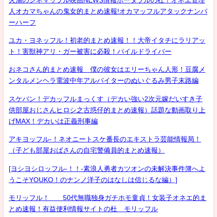
人オカマちゃんの鬼女的まとめ速報!オカマッフルアタックナンバ
ーハーフ
ユカ・ヨネッフル！初老的まとめ速報！！大帝イタチにラリアッ
ト！害獣神アリ・ガー被害に必殺！パイルドライバー
おネコさん的まとめ速報 僕の彼女はエリーちゃん人形！豆腐メ
ンタルメンヘラ電波中年アルバイターのぬいぐるみ男子末路編
スケバン！デカッフルまっくす（デカい強い2次元嫁だいすき子
供部屋おじさんヒロシ之古惑仔的まとめ速報）話題な動画取り上
げMAX！デカいは正義刑事編
アキヨッフル-！ネオニートスケ番長のエキストラ芸能情報局！
（子ども部屋おばさんの自宅警備員的まとめ速報）
[ヨシヨシロッフル-！！-素浪人勇者カツオンの未解決事件簿へよ
うこそYOUKO！のナンノ洋子のはなしは信じるな編）]
モリッフル！ 50代無職独身ガチホモ童貞！女装子オネエ的ま
とめ速報！有益便利情報サイトの杜 モリッフル