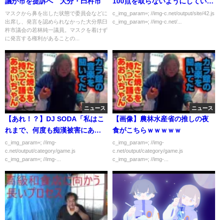
議が市を提訴へ 大分・臼杵市
100点を取らないようにしてい
た…
マスクから鼻を出した状態で委員会などに
c_img_param=; //img-c.net/output/site/42.js
出席し、発言を認められなかった大分県臼
c_img_param=; //img-c.net/...
杵市議会の若林純一議員。マスクを着けず
に発言する権利があることの...
ニュース
ニュース
【あれ！？】DJ SODA「私はこ
【画像】農林水産省の推しの夜
れまで、何度も痴漢被害にあっ
食がこちらｗｗｗｗｗ
てきた。」
c_img_param=; //img-
c_img_param=; //img-
c.net/output/category/game.js
c.net/output/category/game.js
c_img_param=; //img-...
c_img_param=; //img-...