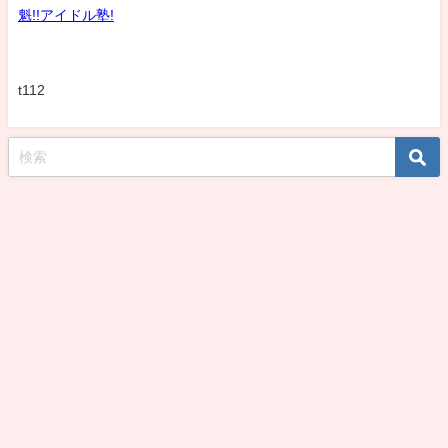
魁!!アイドル塾!
t112
koshirohiroko39jp All Rights Reserved.