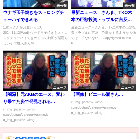
未分類
未分類
ウナギ玉子焼きをストロングチ
最新ニュース - さんま、TKO木
ューハイできめる
本の巨額投資トラブルに言及
詐欺をするような人物では…
1:廃人さん＠お腹いっぱい
最新ニュース - さんま、TKO木本の巨額投
2024.11.13(Wed) ウナギ玉子焼きをストロ
資トラブルに言及 詐欺をするような人物
「ないない」
ングチューハイできめるって動画が話題ら
では…「ないない」 Copyrighted music
しいぞ 2:廃人さん＠...
b...
ニュース
ニュース
【闇深】元AKBのエース、変わ
【画像】ピエール瀧さん…
り果てた姿で発見される…
c_img_param=; //img-
c.net/output/category/anime.js
c_img_param=; //img-
c_img_param=; //img...
c.net/output/category/anime.js
c_img_param=; //img...