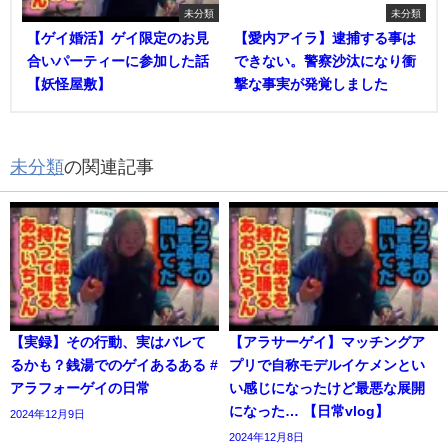
未分類
未分類
【ゲイ婚活】ゲイ限定のお見
【愛内アイラ】逮捕する事は
合いパーティーに参加した話
できない。警察沙汰になり衝
【妖怪屋敷】
撃な事実が発覚しました
未分類
の関連記事
【実録】その行動、実はバレて
【アラサーゲイ】マッチングア
るかも？銭湯でのゲイあるある #
プリで自称モデルイケメンとい
アラフォーゲイの日常
い感じになったけど最悪な展開
になった… 【日常vlog】
2024年12月9日
2024年12月8日