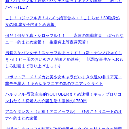
新・ハゲッフル！哀愁のハゲ男の髪ってるまとめ速報！！激しく
ハゲっTEL？
こじ！コジッフル@！-レズっ娘百合ネエ！こじらせ！50独身処
女のBL腐女子的まとめ速報-
何だ！何が？真・シロッフル！！ 永遠の無職童貞- ぼっちな
ニート的まとめ速報！一生童貞上等夜露死苦！
男装スケバン女子！スケッフルまっくす！（新・ナンノひゃくし
きっ!！ビー玉のおいぬさん的まとめ速報） 話題な事件からおも
しろ動画まで取り上げまっくす
ロボットアニメ！メカと美少女キャラだいすき永遠の非リア充・
非モテ星人 ！あらゆるマニアの為のマニアックサイト
ハルッフル-専業主夫的YOUTUBERまとめ速報！キモデブロリコ
ンおたく！初老人の介護生活！激動の1750日
アニゲタレスト（元祖！アニメッフル） ひきこもりニートのオ
ナベ的まとめ速報
火浦のシネマッフル映画NEWS情報ポータブルの杜！オネエ管理