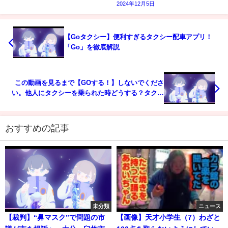
2024年12月5日
【Goタクシー】便利すぎるタクシー配車アプリ！
「Go」を徹底解説
この動画を見るまで【GOする！】しないでくださ
い。他人にタクシーを乗られた時どうする？タクシ
ー配車アプリ【GO】の日本一詳しい使い方・第二
弾。現金やクレジットカードも出さずに決済！
おすすめの記事
未分類
ニュース
【裁判】“鼻マスク”で問題の市
【画像】天才小学生（7）わざと