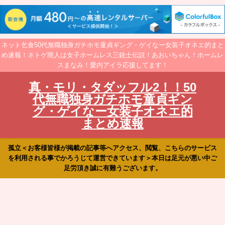
ネット乞食50代無職独身ガチホモ童貞ギング・ゲイなー女装子オネエ的まと
め速報！ネトゲ廃人は女子ホームレス三銃士伝説！あおいちゃん！ホームレ
スまなみ！愛内アイラ応援してます！
真・モリ・タダッフル2！！50
代無職独身ガチホモ童貞ギン
グ・ゲイなー女装子オネエ的
まとめ速報
孤立＜お客様皆様が掲載の記事等へアクセス、閲覧、こちらのサービス
を利用される事でかろうじて運営できています＞本日は足元が悪い中ご
足労頂き誠に有難うございます。