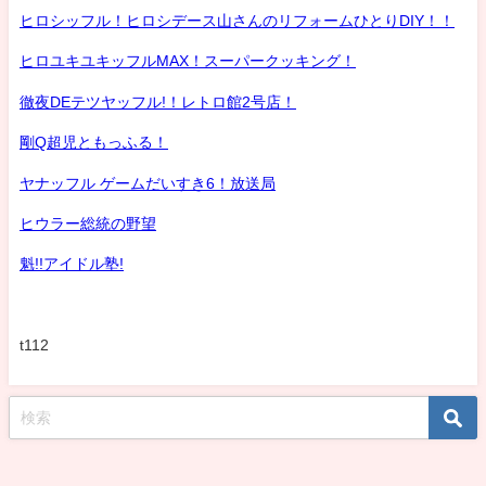
ヒロシッフル！ヒロシデース山さんのリフォームひとりDIY！！
ヒロユキユキッフルMAX！スーパークッキング！
徹夜DEテツヤッフル!！レトロ館2号店！
剛Q超児ともっふる！
ヤナッフル ゲームだいすき6！放送局
ヒウラー総統の野望
魁!!アイドル塾!
t112