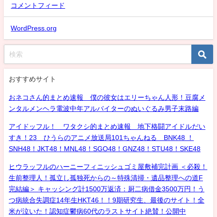
コメントフィード
WordPress.org
おすすめサイト
おネコさん的まとめ速報 僕の彼女はエリーちゃん人形！豆腐メ
ンタルメンヘラ電波中年アルバイターのぬいぐるみ男子末路編
アイドッフル！ ワタクシ的まとめ速報 地下格闘アイドルだい
すき！23 ひうらのアニメ放送局101ちゃんねる BNK48 ！
SNH48！JKT48！MNL48！SGO48！GNZ48！STU48！SKE48
ヒウラッフルのハーニーフィニッシュゴミ屋敷補完計画 ＜必殺！
生前整理人！孤立し孤独死からの～特殊清掃・遺品整理への道F
完結編＞ キャッシング計1500万返済：厨二病借金3500万円！う
つ病統合失調症14年生HKT46！！9期研究生、最後のサイト！全
米が泣いた！認知症鬱病60代のラストサイト絶賛！公開中