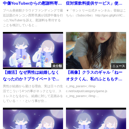
中傷YouTuberからの慰謝料寄付
症対策飲料提供サービス」使い
を検討。ヘライザー総統は謝罪
方動画 10秒 サントリー
プペル美術館クラウドファンディングで最
▼「サントリー公式チャンネル」登録はこ
近話題のキンコン西野亮廣が誹謗中傷を行
ちら↓（Subscribe） http://goo.gl/gKsViC...
して動画削除。
ったYouTuberを訴え、慰謝料を寄付する
ことを検討していると...
未分類
ニュース
【婚活】なぜ男性は結婚しなく
【画像】クラスのギャル「ねー
なったのか？プライベートでこ
オタクくん、私のふとももチラ
れをクリアできないと女は結婚
チラ見過ぎｗｗｗ」
男性が結婚から避ける理由、実は日々の生
c_img_param=; //img-
活でこういう4つの事がネックとなり、ス
c.net/output/category/game.js
できない
トレスとなるから、結婚に対して足踏みを
c_img_param=; //img-...
している・・・という事が分...