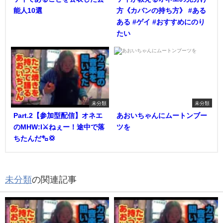
能人10選
方《カバンの持ち方》 #ある
ある #ゲイ #おすすめにのり
たい
未分類
未分類
Part.2【参加型配信】オネエ
あおいちゃんにムートンブー
のMHW:I⚔️ねぇー！途中で落
ツを
ちたんだ㌔💢
未分類
の関連記事