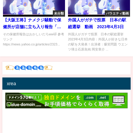
未分類
バラエティ動画
【大阪王将】ナメクジ騒動で保
外国人がガチで投票 日本の駅
健所が店舗に立ち入り報告「何
総選挙 動画 2023年4月3日
も一匹もいなかった」無理筋す
その保健所報告はおかしいだろww🤣 参考
外国人がガチで投票 日本の駅総選挙
リンク
2023年4月3日内容：外国人が好きな日本
ぎる報告に隠蔽疑惑が!!他の暴露
https://news.yahoo.co.jp/articles/2323...
の駅を大発表！出演者：爆笑問題 ウエン
や株価下落の大問題でヤバすぎ
ツ瑛士石原良純 岡安章介 ...
ると話題にww
xrea