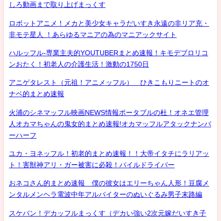
しろ動画まで取り上げまっくす
ロボットアニメ！メカと美少女キャラだいすき永遠の非リア充・
非モテ星人 ！あらゆるマニアの為のマニアックサイト
ハルッフル-専業主夫的YOUTUBERまとめ速報！キモデブロリコ
ンおたく！初老人の介護生活！激動の1750日
アニゲタレスト（元祖！アニメッフル） ひきこもりニートのオ
ナベ的まとめ速報
火浦のシネマッフル映画NEWS情報ポータブルの杜！オネエ管理
人オカマちゃんの鬼女的まとめ速報!オカマッフルアタックナンバ
ーハーフ
ユカ・ヨネッフル！初老的まとめ速報！！大帝イタチにラリアッ
ト！害獣神アリ・ガー被害に必殺！パイルドライバー
おネコさん的まとめ速報 僕の彼女はエリーちゃん人形！豆腐メ
ンタルメンヘラ電波中年アルバイターのぬいぐるみ男子末路編
スケバン！デカッフルまっくす（デカい強い2次元嫁だいすき子