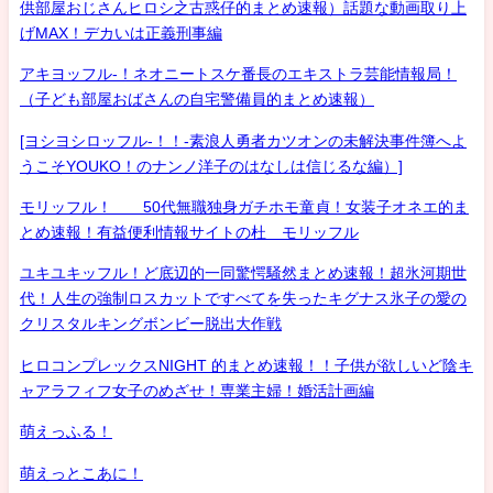
供部屋おじさんヒロシ之古惑仔的まとめ速報）話題な動画取り上
げMAX！デカいは正義刑事編
アキヨッフル-！ネオニートスケ番長のエキストラ芸能情報局！
（子ども部屋おばさんの自宅警備員的まとめ速報）
[ヨシヨシロッフル-！！-素浪人勇者カツオンの未解決事件簿へよ
うこそYOUKO！のナンノ洋子のはなしは信じるな編）]
モリッフル！ 50代無職独身ガチホモ童貞！女装子オネエ的ま
とめ速報！有益便利情報サイトの杜 モリッフル
ユキユキッフル！ど底辺的一同驚愕騒然まとめ速報！超氷河期世
代！人生の強制ロスカットですべてを失ったキグナス氷子の愛の
クリスタルキングボンビー脱出大作戦
ヒロコンプレックスNIGHT 的まとめ速報！！子供が欲しいど陰キ
ャアラフィフ女子のめざせ！専業主婦！婚活計画編
萌えっふる！
萌えっとこあに！