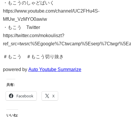
・もこうのしゃどばいく
https://www.youtube.com/channel/UC2FHu4S-
MfUw_VzMYO0awiw
・もこう Twitter
https://twitter.com/mokouliszt?
ref_src=twsrc%5Egoogle%7Ctwcamp%5Eserp%7Ctwgr%5Ea
＃もこう ＃もこう切り抜き
powered by
Auto Youtube Summarize
共有:
Facebook
X
いいね: