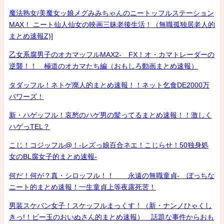
魔法熟女/美魔女ッ娘メグみみちゃんのニートッフルステーション
MAX！ ニート仙人仙女の映画三昧老後生活！（無職孤独居老人的
まとめ速報Z)]
乙女系腐男子のオカマッフルMAX2- FX！オ・カマトレーダーの
逆襲！！ 極道のオカマたち編（おもしろ動画まとめ速報）
タダッフル！ネトゲ廃人的まとめ速報！！ネット乞食DE2000万
パワーズ！
新・ハゲッフル！哀愁のハゲ男の髪ってるまとめ速報！！激しく
ハゲっTEL？
こじ！コジッフル@！-レズっ娘百合ネエ！こじらせ！50独身処
女のBL腐女子的まとめ速報-
何だ！何が？真・シロッフル！！ 永遠の無職童貞- ぼっちな
ニート的まとめ速報！一生童貞上等夜露死苦！
男装スケバン女子！スケッフルまっくす！（新・ナンノひゃくし
きっ!！ビー玉のおいぬさん的まとめ速報） 話題な事件からおも