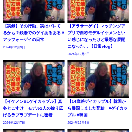
【実録】その行動、実はバレて
【アラサーゲイ】マッチングア
るかも？銭湯でのゲイあるある #
プリで自称モデルイケメンとい
アラフォーゲイの日常
い感じになったけど最悪な展開
になった… 【日常vlog】
2024年12月9日
2024年12月8日
【イケメンBLゲイカップル】真
【14歳差ゲイカップル】韓国か
冬とこすけ モデル2人の繰り広
ら帰国しました配信 #ゲイカッ
げるラブラブデートに密着
プル #韓国
2024年12月7日
2024年12月6日