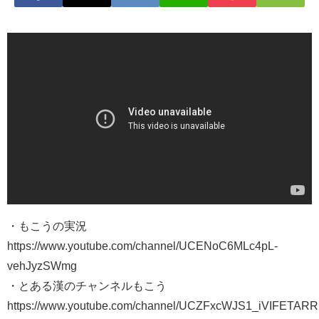
・もこうの実況
https://www.youtube.com/channel/UCENoC6MLc4pL-
vehJyzSWmg
・とある漢のチャンネルもこう
https://www.youtube.com/channel/UCZFxcWJS1_iVIFETA