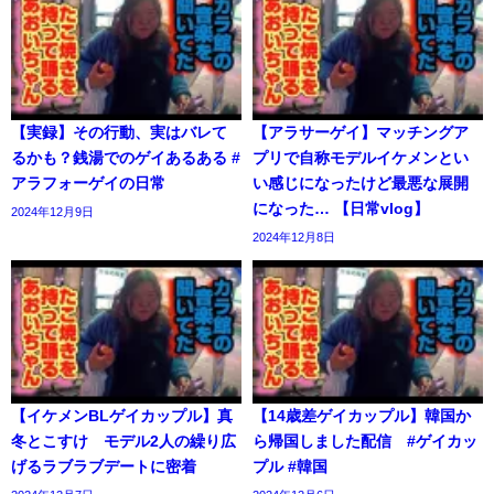
【実録】その行動、実はバレて
【アラサーゲイ】マッチングア
るかも？銭湯でのゲイあるある #
プリで自称モデルイケメンとい
アラフォーゲイの日常
い感じになったけど最悪な展開
になった… 【日常vlog】
2024年12月9日
2024年12月8日
【イケメンBLゲイカップル】真
【14歳差ゲイカップル】韓国か
冬とこすけ モデル2人の繰り広
ら帰国しました配信 #ゲイカッ
げるラブラブデートに密着
プル #韓国