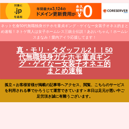
ネット乞食50代無職独身ガチホモ童貞ギング・ゲイなー女装子オネエ的まと
め速報！ネトゲ廃人は女子ホームレス三銃士伝説！あおいちゃん！ホームレ
スまなみ！愛内アイラ応援してます！
真・モリ・タダッフル2！！50
代無職独身ガチホモ童貞ギン
グ・ゲイなー女装子オネエ的
まとめ速報
孤立＜お客様皆様が掲載の記事等へアクセス、閲覧、こちらのサービス
を利用される事でかろうじて運営できています＞本日は足元が悪い中ご
足労頂き誠に有難うございます。