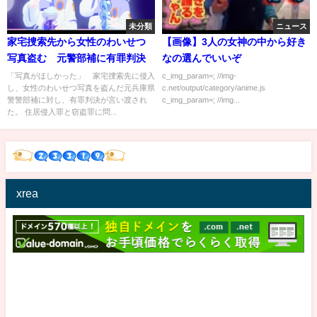
未分類
ニュース
家宅捜索先から女性のわいせつ
【画像】3人の女神の中から好き
写真盗む 元警部補に有罪判決
なの選んでいいぞ
「写真がほしかった」 家宅捜索先に侵入
c_img_param=; //img-
し、女性のわいせつ写真を盗んだ元兵庫県
c.net/output/category/anime.js
警警部補に対し、有罪判決が言い渡され
c_img_param=; //img...
た。 住居侵入罪と窃盗罪に問...
xrea