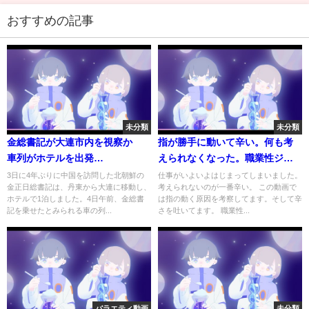
おすすめの記事
未分類
未分類
金総書記が大連市内を視察か
指が勝手に動いて辛い。何も考
車列がホテルを出発
えられなくなった。職業性ジス
（10/05/04）
トニア 局所性ジストニア イップ
3日に4年ぶりに中国を訪問した北朝鮮の
仕事がいよいよはじまってしまいました。
金正日総書記は、丹東から大連に移動し、
考えられないのが一番辛い。 この動画で
ス 決断イップス
ホテルで1泊しました。4日午前、金総書
は指の動く原因を考察してます。そして辛
記を乗せたとみられる車の列...
さを吐いてます。 職業性...
バラエティ動画
未分類