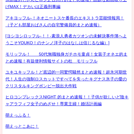
げMAX！デカいは正義刑事編
アキヨッフル-！ネオニートスケ番長のエキストラ芸能情報局！
（子ども部屋おばさんの自宅警備員的まとめ速報）
[ヨシヨシロッフル-！！-素浪人勇者カツオンの未解決事件簿へよ
うこそYOUKO！のナンノ洋子のはなしは信じるな編）]
モリッフル！ 50代無職独身ガチホモ童貞！女装子オネエ的ま
とめ速報！有益便利情報サイトの杜 モリッフル
ユキユキッフル！ど底辺的一同驚愕騒然まとめ速報！超氷河期世
代！人生の強制ロスカットですべてを失ったキグナス氷子の愛の
クリスタルキングボンビー脱出大作戦
ヒロコンプレックスNIGHT 的まとめ速報！！子供が欲しいど陰キ
ャアラフィフ女子のめざせ！専業主婦！婚活計画編
萌えっふる！
萌えっとこあに！