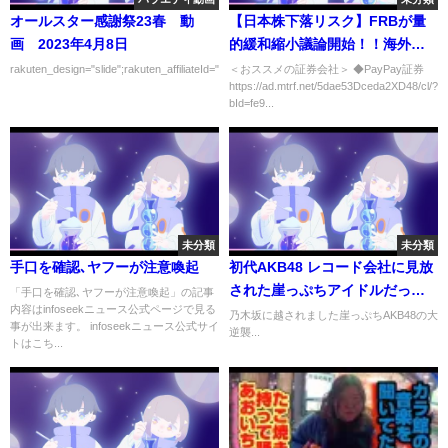
オールスター感謝祭23春 動
【日本株下落リスク】FRBが量
画 2023年4月8日
的緩和縮小議論開始！！海外投
資家が日本株を大幅売り越
rakuten_design="slide";rakuten_affiliateId="00ed0224.63...
＜おススメの証券会社＞ ◆PayPay証券
https://ad.mtrf.net/5dae53Dceda2XD48/cl/?
し！！
bId=fe9...
未分類
未分類
手口を確認､ヤフーが注意喚起
初代AKB48 レコード会社に見放
された崖っぷちアイドルだった
「手口を確認､ヤフーが注意喚起」の記事
内容はinfoseekニュース公式ページで見る
が…
乃木坂に越されました崖っぷちAKB48の大
事が出来ます。 infoseekニュース公式サイ
逆襲...
トはこち...