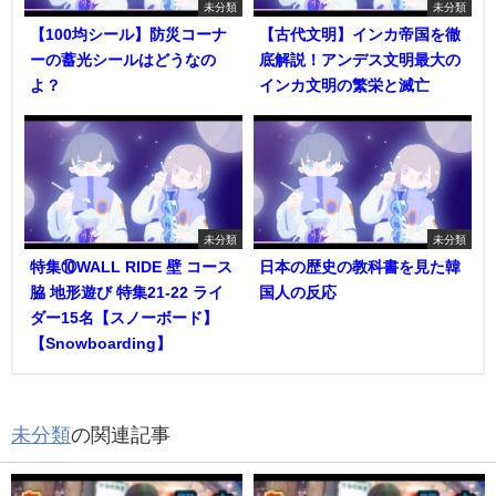
未分類
未分類
【100均シール】防災コーナ
【古代文明】インカ帝国を徹
ーの蓄光シールはどうなの
底解説！アンデス文明最大の
よ？
インカ文明の繁栄と滅亡
未分類
未分類
特集⑩WALL RIDE 壁 コース
日本の歴史の教科書を見た韓
脇 地形遊び 特集21-22 ライ
国人の反応
ダー15名【スノーボード】
【Snowboarding】
未分類
の関連記事