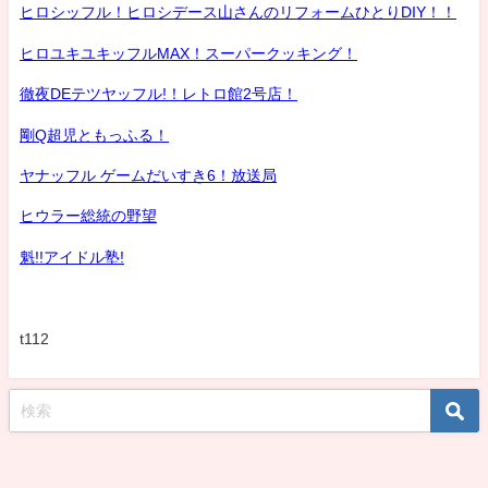
ヒロシッフル！ヒロシデース山さんのリフォームひとりDIY！！
ヒロユキユキッフルMAX！スーパークッキング！
徹夜DEテツヤッフル!！レトロ館2号店！
剛Q超児ともっふる！
ヤナッフル ゲームだいすき6！放送局
ヒウラー総統の野望
魁!!アイドル塾!
t112