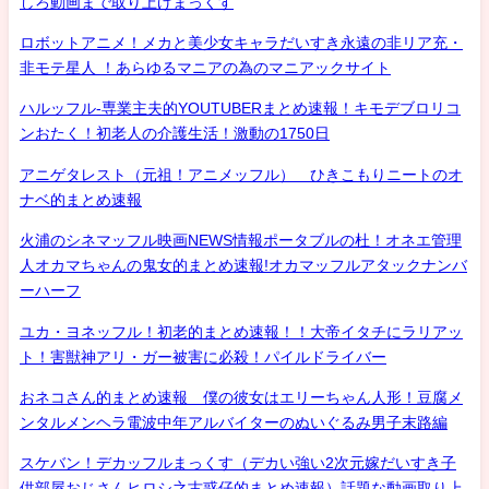
しろ動画まで取り上げまっくす
ロボットアニメ！メカと美少女キャラだいすき永遠の非リア充・
非モテ星人 ！あらゆるマニアの為のマニアックサイト
ハルッフル-専業主夫的YOUTUBERまとめ速報！キモデブロリコ
ンおたく！初老人の介護生活！激動の1750日
アニゲタレスト（元祖！アニメッフル） ひきこもりニートのオ
ナベ的まとめ速報
火浦のシネマッフル映画NEWS情報ポータブルの杜！オネエ管理
人オカマちゃんの鬼女的まとめ速報!オカマッフルアタックナンバ
ーハーフ
ユカ・ヨネッフル！初老的まとめ速報！！大帝イタチにラリアッ
ト！害獣神アリ・ガー被害に必殺！パイルドライバー
おネコさん的まとめ速報 僕の彼女はエリーちゃん人形！豆腐メ
ンタルメンヘラ電波中年アルバイターのぬいぐるみ男子末路編
スケバン！デカッフルまっくす（デカい強い2次元嫁だいすき子
供部屋おじさんヒロシ之古惑仔的まとめ速報）話題な動画取り上