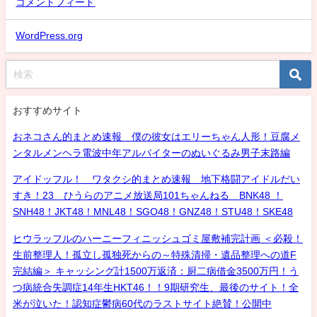
コメントフィード
WordPress.org
おすすめサイト
おネコさん的まとめ速報 僕の彼女はエリーちゃん人形！豆腐メ
ンタルメンヘラ電波中年アルバイターのぬいぐるみ男子末路編
アイドッフル！ ワタクシ的まとめ速報 地下格闘アイドルだい
すき！23 ひうらのアニメ放送局101ちゃんねる BNK48 ！
SNH48！JKT48！MNL48！SGO48！GNZ48！STU48！SKE48
ヒウラッフルのハーニーフィニッシュゴミ屋敷補完計画 ＜必殺！
生前整理人！孤立し孤独死からの～特殊清掃・遺品整理への道F
完結編＞ キャッシング計1500万返済：厨二病借金3500万円！う
つ病統合失調症14年生HKT46！！9期研究生、最後のサイト！全
米が泣いた！認知症鬱病60代のラストサイト絶賛！公開中