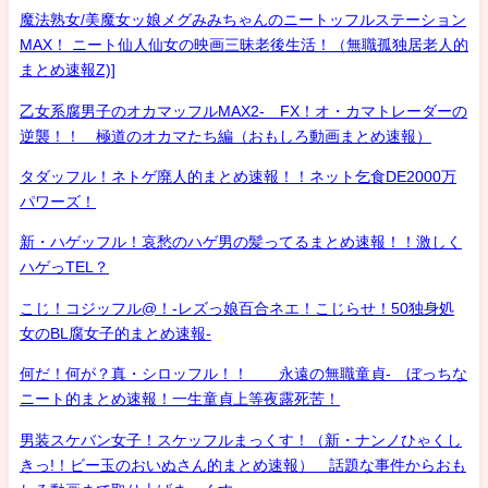
魔法熟女/美魔女ッ娘メグみみちゃんのニートッフルステーション
MAX！ ニート仙人仙女の映画三昧老後生活！（無職孤独居老人的
まとめ速報Z)]
乙女系腐男子のオカマッフルMAX2- FX！オ・カマトレーダーの
逆襲！！ 極道のオカマたち編（おもしろ動画まとめ速報）
タダッフル！ネトゲ廃人的まとめ速報！！ネット乞食DE2000万
パワーズ！
新・ハゲッフル！哀愁のハゲ男の髪ってるまとめ速報！！激しく
ハゲっTEL？
こじ！コジッフル@！-レズっ娘百合ネエ！こじらせ！50独身処
女のBL腐女子的まとめ速報-
何だ！何が？真・シロッフル！！ 永遠の無職童貞- ぼっちな
ニート的まとめ速報！一生童貞上等夜露死苦！
男装スケバン女子！スケッフルまっくす！（新・ナンノひゃくし
きっ!！ビー玉のおいぬさん的まとめ速報） 話題な事件からおも