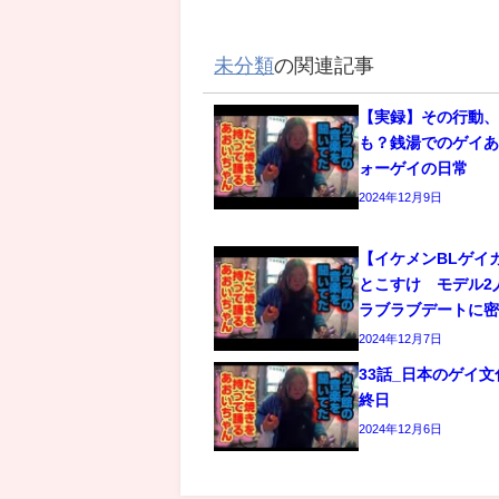
未分類
の関連記事
【実録】その行動
も？銭湯でのゲイあ
ォーゲイの日常
2024年12月9日
【イケメンBLゲイ
とこすけ モデル2
ラブラブデートに
2024年12月7日
33話_日本のゲイ
終日
2024年12月6日