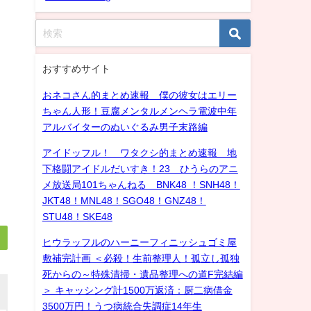
おすすめサイト
おネコさん的まとめ速報 僕の彼女はエリー
ちゃん人形！豆腐メンタルメンヘラ電波中年
アルバイターのぬいぐるみ男子末路編
アイドッフル！ ワタクシ的まとめ速報 地
下格闘アイドルだいすき！23 ひうらのアニ
メ放送局101ちゃんねる BNK48 ！SNH48！
JKT48！MNL48！SGO48！GNZ48！
STU48！SKE48
ヒウラッフルのハーニーフィニッシュゴミ屋
敷補完計画 ＜必殺！生前整理人！孤立し孤独
死からの～特殊清掃・遺品整理への道F完結編
＞ キャッシング計1500万返済：厨二病借金
3500万円！うつ病統合失調症14年生