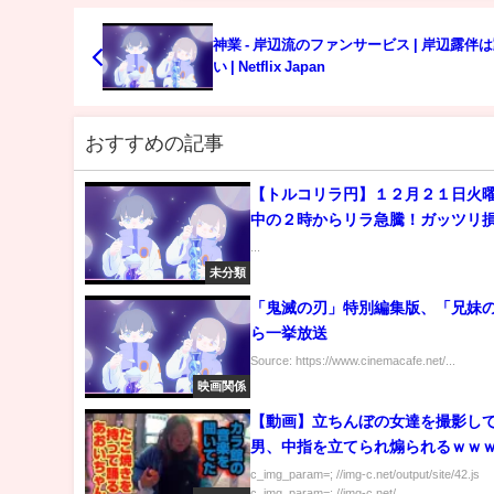
神業 - 岸辺流のファンサービス | 岸辺露伴
い | Netflix Japan
おすすめの記事
【トルコリラ円】１２月２１日火
中の２時からリラ急騰！ガッツリ
れました！
...
未分類
「鬼滅の刃」特別編集版、「兄妹
ら一挙放送
Source: https://www.cinemacafe.net/...
映画関係
【動画】立ちんぼの女達を撮影し
男、中指を立てられ煽られるｗｗ
c_img_param=; //img-c.net/output/site/42.js
c_img_param=; //img-c.net/...