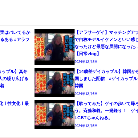
、実はバレてるか
【アラサーゲイ】マッチングア
るある #アラフ
で自称モデルイケメンといい感
なったけど最悪な展開になった
【日常vlog】
2024年12月8日
カップル】真冬
【14歳差ゲイカップル】韓国か
人の繰り広げる
国しました配信 #ゲイカップル 
密着
韓国
2024年12月6日
文化ㅣ性文化ㅣ最
【歌ってみた】ゲイの歩いて帰
う。斉藤和義。一発録り！ 
LGBTちゃんねる。
2024年12月5日