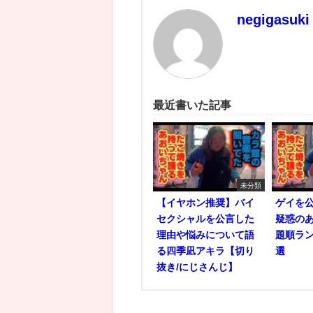
negigasuki
最近書いた記事
未分類
【イヤホン推奨】バイ
ゲイを
セクシャルを公言した
疑惑の
理由や悩みについて語
題順ラン
る四季凪アキラ【切り
選
抜き/にじさんじ】