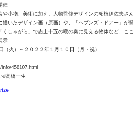
開催
装や小物、美術に加え、人物監修デザインの柘植伊佐夫さ
に描いたデザイン画（原画）や、「ヘブンズ・ドアー」が
「くしゃがら」で志士十五の喉の奥に見える物体など、こ
展示
４日（火）～２０２２年１月１０日（月・祝）
g/info/458107.html
い#高橋一生
rize