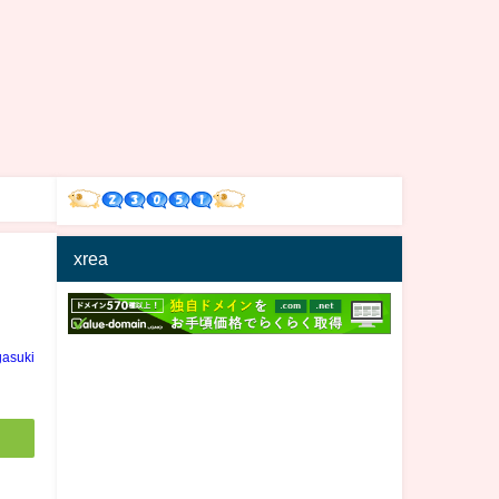
xrea
gasuki