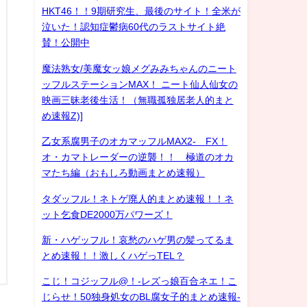
HKT46！！9期研究生、最後のサイト！全米が
泣いた！認知症鬱病60代のラストサイト絶
賛！公開中
魔法熟女/美魔女ッ娘メグみみちゃんのニート
ッフルステーションMAX！ ニート仙人仙女の
映画三昧老後生活！（無職孤独居老人的まと
め速報Z)]
乙女系腐男子のオカマッフルMAX2- FX！
オ・カマトレーダーの逆襲！！ 極道のオカ
マたち編（おもしろ動画まとめ速報）
タダッフル！ネトゲ廃人的まとめ速報！！ネ
ット乞食DE2000万パワーズ！
新・ハゲッフル！哀愁のハゲ男の髪ってるま
とめ速報！！激しくハゲっTEL？
こじ！コジッフル@！-レズっ娘百合ネエ！こ
じらせ！50独身処女のBL腐女子的まとめ速報-