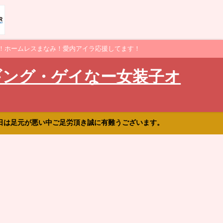
！ホームレスまなみ！愛内アイラ応援してます！
ギング・ゲイなー女装子オ
日は足元が悪い中ご足労頂き誠に有難うございます。