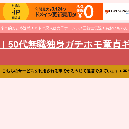
オネエ的まとめ速報！ネトゲ廃人は女子ホームレス三銃士伝説！あおいちゃん
！50代無職独身ガチホモ童貞
、こちらのサービスを利用される事でかろうじて運営できています＞本