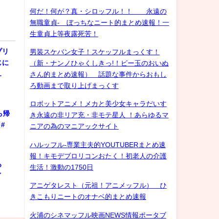
何だ！何が？真・シロッフル！！ 永遠の
無職童貞- ぼっちなニート的まとめ速報！一
生童貞上等夜露死苦！
プリ
男装スケバン女子！スケッフルまっくす！
じに
（新・ナンノひゃくしきっ!！ビー玉のおいぬ
…
さん的まとめ速報） 話題な事件からおもし
ろ動画まで取り上げまっくす
ロボットアニメ！メカと美少女キャラだいす
ら帰
き永遠の非リア充・非モテ星人 ！あらゆるマ
#
ニアの為のマニアックサイト
ハルッフル-専業主夫的YOUTUBERまとめ速
報！キモデブロリコンおたく！初老人の介護
ろ
生活！激動の1750日
ゲイ
アニゲタレスト（元祖！アニメッフル） ひ
きこもりニートのオナベ的まとめ速報
火浦のシネマッフル映画NEWS情報ポータブ