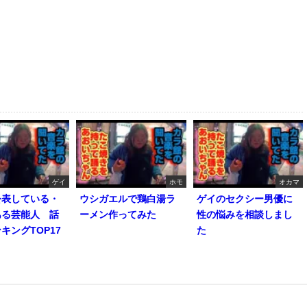
ゲイ
ホモ
オカマ
公表している・
ウシガエルで鶏白湯ラ
ゲイのセクシー男優に
ある芸能人 話
ーメン作ってみた
性の悩みを相談しまし
キングTOP17
た