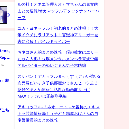
ルの杜！オネエ管理人オカマちゃんの鬼女的
まとめ速報!オカマッフルアタックナンバーハ
ーフ
ユカ・ヨネッフル！初老的まとめ速報！！大
帝イタチにラリアット！害獣神アリ・ガー被
害に必殺！パイルドライバー
dens,
おネコさん的まとめ速報 僕の彼女はエリー
Repair
ちゃん人形！豆腐メンタルメンヘラ電波中年
ns,
アルバイターのぬいぐるみ男子末路編
スケバン！デカッフルまっくす（デカい強い2
A」結
次元嫁だいすき子供部屋おじさんヒロシ之古
惑仔的まとめ速報）話題な動画取り上げ
MAX！デカいは正義刑事編
アキヨッフル-！ネオニートスケ番長のエキス
がこち
トラ芸能情報局！（子ども部屋おばさんの自
宅警備員的まとめ速報）