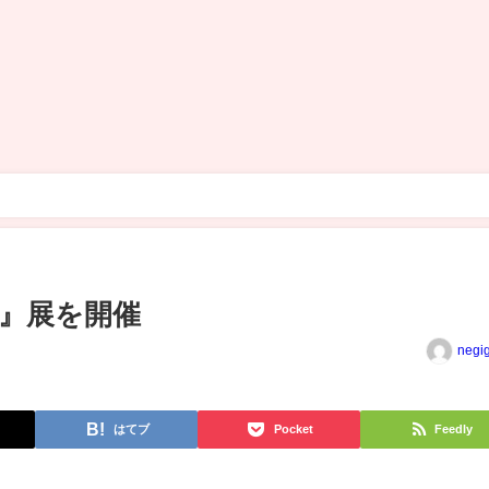
』展を開催
negi
はてブ
Pocket
Feedly