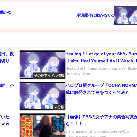
は動かな
岸辺露伴は動かない1
曜日、夜
Healing 1 Let go of your Sh*t- Bur
損切りさ
Limits, Heal Yourself As U Watch, 
Auras, Chakras etc.
Healing 1 of 3, theme Let go of your sh*t - Burde
Unhealthy Limits ...
その他アイドル情報
の絆」か
ハロプロ新グループ「OCHA NORM
成に触発されて曲をつくってみた
b...
未分類
ていた
【画像】TBSの女子アナの集合写真
ｗｗｗ
ら！！！
c_img_param=; //img-c.net/output/site/42.js
c_img_param=; //img-c.net/...