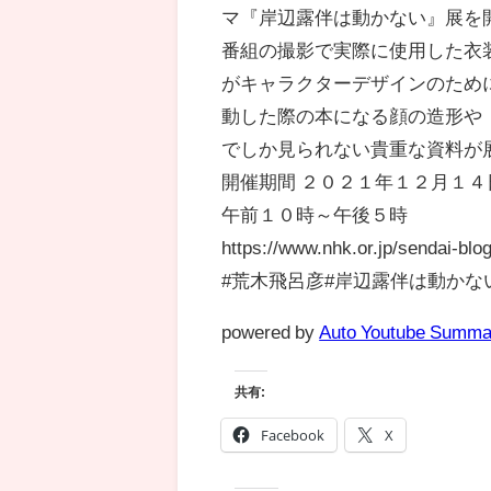
マ『岸辺露伴は動かない』展を
番組の撮影で実際に使用した衣
がキャラクターデザインのため
動した際の本になる顔の造形や
でしか見られない貴重な資料が
開催期間 ２０２１年１２月１
午前１０時～午後５時
https://www.nhk.or.jp/sendai-blo
#荒木飛呂彦#岸辺露伴は動かな
powered by
Auto Youtube Summa
共有:
Facebook
X