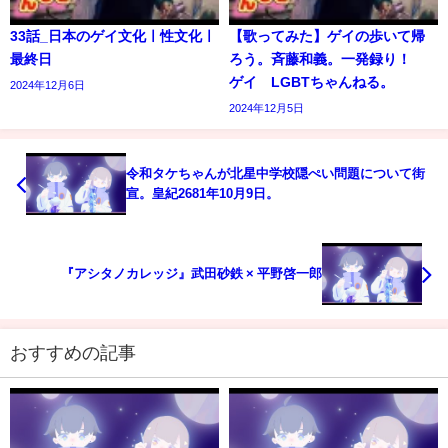
33話_日本のゲイ文化ㅣ性文化ㅣ
【歌ってみた】ゲイの歩いて帰
最終日
ろう。斉藤和義。一発録り！
ゲイ LGBTちゃんねる。
2024年12月6日
2024年12月5日
令和タケちゃんが北星中学校隠ぺい問題について街
宣。皇紀2681年10月9日。
『アシタノカレッジ』武田砂鉄 × 平野啓一郎
おすすめの記事