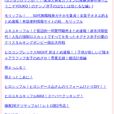
[ヨシヨシロッフル-！！-素浪人勇者カツオンの未解決事件簿へよ
うこそYOUKO！のナンノ洋子のはなしは信じるな編）]
モリッフル！ 50代無職独身ガチホモ童貞！女装子オネエ的ま
とめ速報！有益便利情報サイトの杜 モリッフル
ユキユキッフル！ど底辺的一同驚愕騒然まとめ速報！超氷河期世
代！人生の強制ロスカットですべてを失ったキグナス氷子の愛の
クリスタルキングボンビー脱出大作戦
ヒロコンプレックスNIGHT 的まとめ速報！！子供が欲しいど陰キ
ャアラフィフ女子のめざせ！専業主婦！婚活計画編
萌えっふる！
萌えっとこあに！
ヒロシッフル！ヒロシデース山さんのリフォームひとりDIY！！
ヒロユキユキッフルMAX！スーパークッキング！
徹夜DEテツヤッフル!！レトロ館2号店！