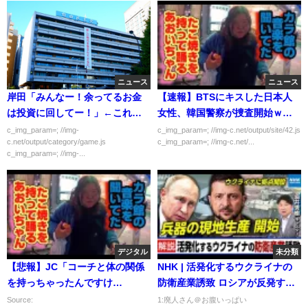
ニュース
ニュース
岸田「みんなー！余ってるお金
【速報】BTSにキスした日本人
は投資に回してー！」←これｗ
女性、韓国警察が捜査開始ｗｗ
ｗｗｗｗ
ｗｗｗｗ
c_img_param=; //img-
c_img_param=; //img-c.net/output/site/42.js
c.net/output/category/game.js
c_img_param=; //img-c.net/...
c_img_param=; //img-...
デジタル
未分類
【悲報】JC「コーチと体の関係
NHK | 活発化するウクライナの
を持っちゃったんですけ
防衛産業誘致 ロシアが反発する
ど･････」→保健室の先生に相談
も兵器の現地生産開始に向けて
Source:
1:廃人さん＠お腹いっぱい