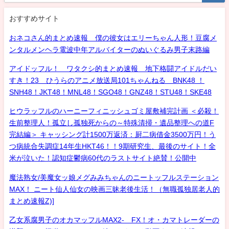
おすすめサイト
おネコさん的まとめ速報 僕の彼女はエリーちゃん人形！豆腐メ
ンタルメンヘラ電波中年アルバイターのぬいぐるみ男子末路編
アイドッフル！ ワタクシ的まとめ速報 地下格闘アイドルだい
すき！23 ひうらのアニメ放送局101ちゃんねる BNK48 ！
SNH48！JKT48！MNL48！SGO48！GNZ48！STU48！SKE48
ヒウラッフルのハーニーフィニッシュゴミ屋敷補完計画 ＜必殺！
生前整理人！孤立し孤独死からの～特殊清掃・遺品整理への道F
完結編＞ キャッシング計1500万返済：厨二病借金3500万円！う
つ病統合失調症14年生HKT46！！9期研究生、最後のサイト！全
米が泣いた！認知症鬱病60代のラストサイト絶賛！公開中
魔法熟女/美魔女ッ娘メグみみちゃんのニートッフルステーション
MAX！ ニート仙人仙女の映画三昧老後生活！（無職孤独居老人的
まとめ速報Z)]
乙女系腐男子のオカマッフルMAX2- FX！オ・カマトレーダーの