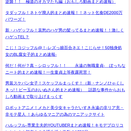
逆襲！！ 極道のオカマたち編（おもしろ動画まとめ速報）
タダッフル！ネトゲ廃人的まとめ速報！！ネット乞食DE2000万
パワーズ！
新・ハゲッフル！哀愁のハゲ男の髪ってるまとめ速報！！激しく
ハゲっTEL？
こじ！コジッフル@！-レズっ娘百合ネエ！こじらせ！50独身処
女のBL腐女子的まとめ速報-
何だ！何が？真・シロッフル！！ 永遠の無職童貞- ぼっちな
ニート的まとめ速報！一生童貞上等夜露死苦！
男装スケバン女子！スケッフルまっくす！（新・ナンノひゃくし
きっ!！ビー玉のおいぬさん的まとめ速報） 話題な事件からおも
しろ動画まで取り上げまっくす
ロボットアニメ！メカと美少女キャラだいすき永遠の非リア充・
非モテ星人 ！あらゆるマニアの為のマニアックサイト
ハルッフル-専業主夫的YOUTUBERまとめ速報！キモデブロリコ