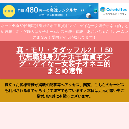
ネット乞食50代無職独身ガチホモ童貞ギング・ゲイなー女装子オネエ的まと
め速報！ネトゲ廃人は女子ホームレス三銃士伝説！あおいちゃん！ホームレ
スまなみ！愛内アイラ応援してます！
真・モリ・タダッフル2！！50
代無職独身ガチホモ童貞ギン
グ・ゲイなー女装子オネエ的
まとめ速報
孤立＜お客様皆様が掲載の記事等へアクセス、閲覧、こちらのサービス
を利用される事でかろうじて運営できています＞本日は足元が悪い中ご
足労頂き誠に有難うございます。