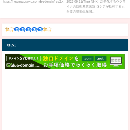
https://newmatosoku.com/feed/main/rss2.xml...
2023.09.21(Thu) NHK | 活発化するウクラ
し発覚→
拠点開設 油井秀樹キャスターが
イナの防衛産業誘致 ロシアが反発するも
解説 | 国際報道2023
兵器の現地生産開...
xrea