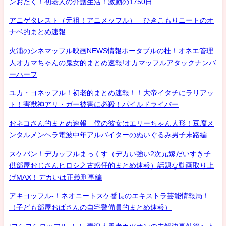
ンおたく！初老人の介護生活！激動の1750日
アニゲタレスト（元祖！アニメッフル） ひきこもりニートのオ
ナベ的まとめ速報
火浦のシネマッフル映画NEWS情報ポータブルの杜！オネエ管理
人オカマちゃんの鬼女的まとめ速報!オカマッフルアタックナンバ
ーハーフ
ユカ・ヨネッフル！初老的まとめ速報！！大帝イタチにラリアッ
ト！害獣神アリ・ガー被害に必殺！パイルドライバー
おネコさん的まとめ速報 僕の彼女はエリーちゃん人形！豆腐メ
ンタルメンヘラ電波中年アルバイターのぬいぐるみ男子末路編
スケバン！デカッフルまっくす（デカい強い2次元嫁だいすき子
供部屋おじさんヒロシ之古惑仔的まとめ速報）話題な動画取り上
げMAX！デカいは正義刑事編
アキヨッフル-！ネオニートスケ番長のエキストラ芸能情報局！
（子ども部屋おばさんの自宅警備員的まとめ速報）