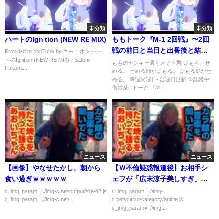
未分類
未分類
ハートのIgnition (NEW RE MIX)
ももトーク『M-1 2回戦』〜2回
戦の前日と当日と出番後と結果
Provided to YouTube by キャニオン ハー
トのIgnition (NEW RE MIX) · Satomi
発表。エントリーナンバー6はま
もものヤンキー君とメガネ君 まもる。せ
Fukuna...
める。 せめる顔がまもる。 まもる顔がせ
だ死んでいない〜
める。 毎週火曜日･金曜日更新 ※誹謗中
傷厳禁 ･トーク 『M...
ニュース
ニュース
【画像】やなせたかし、朝から
【Ｗ不倫疑惑報道後】お相手シ
食い過ぎｗｗｗｗｗ
ェフが「広末涼子美しすぎ」ツ
イートに「いいね」
c_img_param=; //img-c.net/output/site/42.js
c_img_param=; //img-
c_img_param=; //img-c.net/...
c.net/output/category/anime.js
c_img_param=; //img...