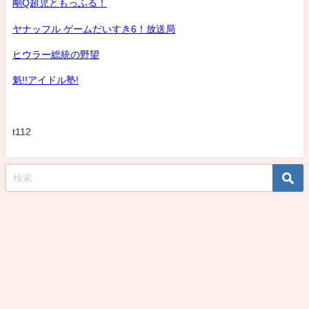
剛Q超児ともっふる！
ヤナッフル ゲームだいすき6！放送局
ヒウラー総統の野望
魁!!アイドル塾!
t112