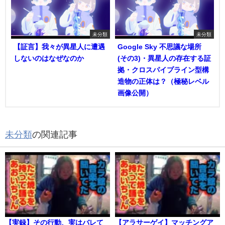
未分類
未分類
【証言】我々が異星人に遭遇
Google Sky 不思議な場所
しないのはなぜなのか
(その3)・異星人の存在する証
拠・クロスパイプライン型構
造物の正体は？（極秘レベル
画像公開）
未分類
の関連記事
【実録】その行動、実はバレて
【アラサーゲイ】マッチングア