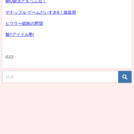
剛Q超児ともっふる！
ヤナッフル ゲームだいすき6！放送局
ヒウラー総統の野望
魁!!アイドル塾!
t112