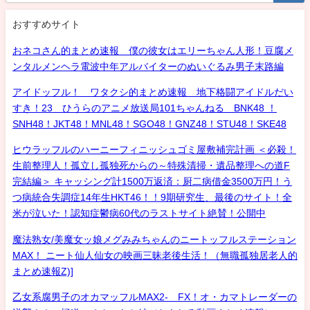
おすすめサイト
おネコさん的まとめ速報 僕の彼女はエリーちゃん人形！豆腐メ
ンタルメンヘラ電波中年アルバイターのぬいぐるみ男子末路編
アイドッフル！ ワタクシ的まとめ速報 地下格闘アイドルだい
すき！23 ひうらのアニメ放送局101ちゃんねる BNK48 ！
SNH48！JKT48！MNL48！SGO48！GNZ48！STU48！SKE48
ヒウラッフルのハーニーフィニッシュゴミ屋敷補完計画 ＜必殺！
生前整理人！孤立し孤独死からの～特殊清掃・遺品整理への道F
完結編＞ キャッシング計1500万返済：厨二病借金3500万円！う
つ病統合失調症14年生HKT46！！9期研究生、最後のサイト！全
米が泣いた！認知症鬱病60代のラストサイト絶賛！公開中
魔法熟女/美魔女ッ娘メグみみちゃんのニートッフルステーション
MAX！ ニート仙人仙女の映画三昧老後生活！（無職孤独居老人的
まとめ速報Z)]
乙女系腐男子のオカマッフルMAX2- FX！オ・カマトレーダーの