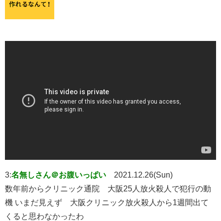
3:
名無しさん＠お腹いっぱい
2021.12.26(Sun)
数年前からクリニック通院 大阪25人放火殺人で犯行の動
機 いまだ見えず 大阪クリニック放火殺人から1週間出て
くると思わなかったわ