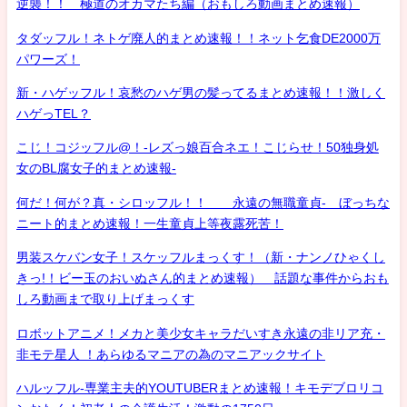
逆襲！！ 極道のオカマたち編（おもしろ動画まとめ速報）
タダッフル！ネトゲ廃人的まとめ速報！！ネット乞食DE2000万
パワーズ！
新・ハゲッフル！哀愁のハゲ男の髪ってるまとめ速報！！激しく
ハゲっTEL？
こじ！コジッフル@！-レズっ娘百合ネエ！こじらせ！50独身処
女のBL腐女子的まとめ速報-
何だ！何が？真・シロッフル！！ 永遠の無職童貞- ぼっちな
ニート的まとめ速報！一生童貞上等夜露死苦！
男装スケバン女子！スケッフルまっくす！（新・ナンノひゃくし
きっ!！ビー玉のおいぬさん的まとめ速報） 話題な事件からおも
しろ動画まで取り上げまっくす
ロボットアニメ！メカと美少女キャラだいすき永遠の非リア充・
非モテ星人 ！あらゆるマニアの為のマニアックサイト
ハルッフル-専業主夫的YOUTUBERまとめ速報！キモデブロリコ