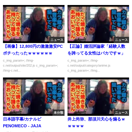
ニュース
ニュース
【画像】12,800円の激激激安PC
【正論】婚活評論家「経験人数
ポチったったｗｗｗｗｗｗ
を誇ってる女性はバカですｗ」
c_img_param=; //img-
c_img_param=; //img-
c.net/output/site/202.js c_img_param=;
c.net/output/category/anime.js
//img-c.net...
c_img_param=; //img...
未分類
ニュース
日本語字幕/カナルビ
井上尚弥、那須川天心を煽るｗ
PENOMECO - JAJA
ｗｗｗｗ