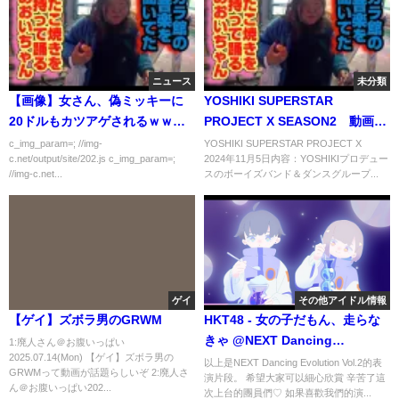
ニュース
未分類
【画像】女さん、偽ミッキーに
YOSHIKI SUPERSTAR
20ドルもカツアゲされるｗｗｗ
PROJECT X SEASON2 動画
ｗｗ
2024年11月5日
c_img_param=; //img-
YOSHIKI SUPERSTAR PROJECT X
c.net/output/site/202.js c_img_param=;
2024年11月5日内容：YOSHIKIプロデュー
//img-c.net...
スのボーイズバンド＆ダンスグループ...
ゲイ
その他アイドル情報
【ゲイ】ズボラ男のGRWM
HKT48 - 女の子だもん、走らな
きゃ @NEXT Dancing
1:廃人さん＠お腹いっぱい
2025.07.14(Mon) 【ゲイ】ズボラ男の
Evolution Vol.2
以上是NEXT Dancing Evolution Vol.2的表
GRWMって動画が話題らしいぞ 2:廃人さ
演片段。 希望大家可以細心欣賞 辛苦了這
ん＠お腹いっぱい202...
次上台的團員們♡ 如果喜歡我們的演...