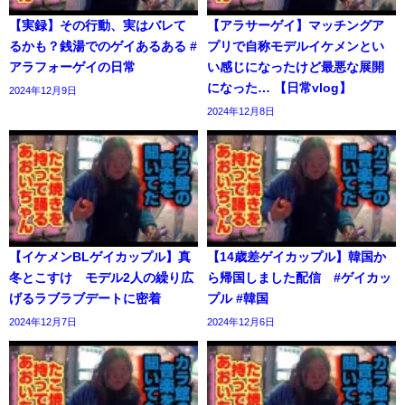
【実録】その行動、実はバレて
【アラサーゲイ】マッチングア
るかも？銭湯でのゲイあるある #
プリで自称モデルイケメンとい
アラフォーゲイの日常
い感じになったけど最悪な展開
になった… 【日常vlog】
2024年12月9日
2024年12月8日
【イケメンBLゲイカップル】真
【14歳差ゲイカップル】韓国か
冬とこすけ モデル2人の繰り広
ら帰国しました配信 #ゲイカッ
げるラブラブデートに密着
プル #韓国
2024年12月7日
2024年12月6日