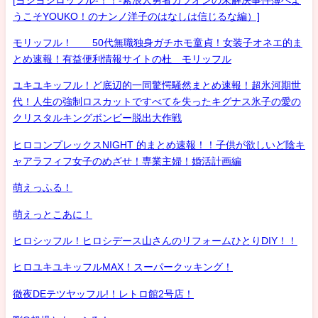
うこそYOUKO！のナンノ洋子のはなしは信じるな編）]
モリッフル！ 50代無職独身ガチホモ童貞！女装子オネエ的ま
とめ速報！有益便利情報サイトの杜 モリッフル
ユキユキッフル！ど底辺的一同驚愕騒然まとめ速報！超氷河期世
代！人生の強制ロスカットですべてを失ったキグナス氷子の愛の
クリスタルキングボンビー脱出大作戦
ヒロコンプレックスNIGHT 的まとめ速報！！子供が欲しいど陰キ
ャアラフィフ女子のめざせ！専業主婦！婚活計画編
萌えっふる！
萌えっとこあに！
ヒロシッフル！ヒロシデース山さんのリフォームひとりDIY！！
ヒロユキユキッフルMAX！スーパークッキング！
徹夜DEテツヤッフル!！レトロ館2号店！