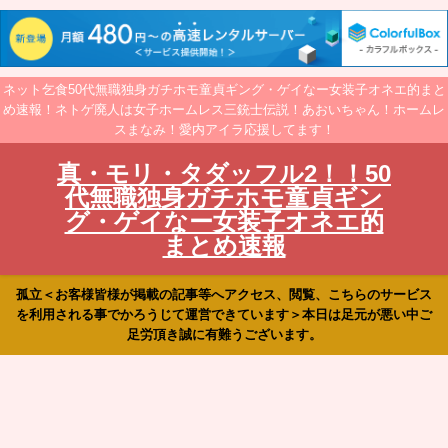
ネット乞食50代無職独身ガチホモ童貞ギング・ゲイなー女装子オネエ的まと
め速報！ネトゲ廃人は女子ホームレス三銃士伝説！あおいちゃん！ホームレ
スまなみ！愛内アイラ応援してます！
真・モリ・タダッフル2！！50
代無職独身ガチホモ童貞ギン
グ・ゲイなー女装子オネエ的
まとめ速報
孤立＜お客様皆様が掲載の記事等へアクセス、閲覧、こちらのサービス
を利用される事でかろうじて運営できています＞本日は足元が悪い中ご
足労頂き誠に有難うございます。