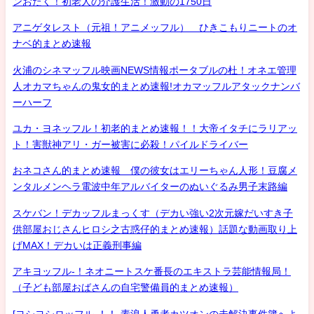
ンおたく！初老人の介護生活！激動の1750日
アニゲタレスト（元祖！アニメッフル） ひきこもりニートのオ
ナベ的まとめ速報
火浦のシネマッフル映画NEWS情報ポータブルの杜！オネエ管理
人オカマちゃんの鬼女的まとめ速報!オカマッフルアタックナンバ
ーハーフ
ユカ・ヨネッフル！初老的まとめ速報！！大帝イタチにラリアッ
ト！害獣神アリ・ガー被害に必殺！パイルドライバー
おネコさん的まとめ速報 僕の彼女はエリーちゃん人形！豆腐メ
ンタルメンヘラ電波中年アルバイターのぬいぐるみ男子末路編
スケバン！デカッフルまっくす（デカい強い2次元嫁だいすき子
供部屋おじさんヒロシ之古惑仔的まとめ速報）話題な動画取り上
げMAX！デカいは正義刑事編
アキヨッフル-！ネオニートスケ番長のエキストラ芸能情報局！
（子ども部屋おばさんの自宅警備員的まとめ速報）
[ヨシヨシロッフル-！！-素浪人勇者カツオンの未解決事件簿へよ