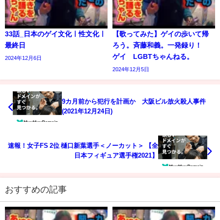
33話_日本のゲイ文化ㅣ性文化ㅣ
【歌ってみた】ゲイの歩いて帰
最終日
ろう。斉藤和義。一発録り！
ゲイ LGBTちゃんねる。
2024年12月6日
2024年12月5日
9カ月前から犯行を計画か 大阪ビル放火殺人事件
(2021年12月24日)
速報！女子FS 2位 樋口新葉選手＜ノーカット＞ 【全
日本フィギュア選手権2021】
おすすめの記事