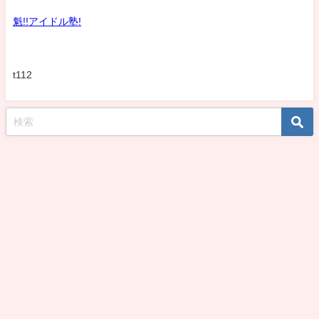
魁!!アイドル塾!
t112
koshirohiroko39jp All Rights Reserved.