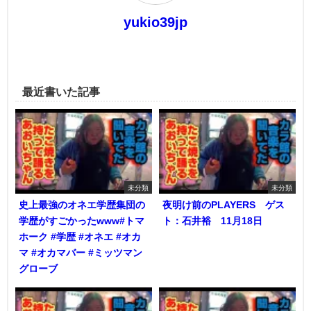
yukio39jp
最近書いた記事
未分類
未分類
史上最強のオネエ学歴集団の
夜明け前のPLAYERS ゲス
学歴がすごかったwww#トマ
ト：石井裕 11月18日
ホーク #学歴 #オネエ #オカ
マ #オカマバー #ミッツマン
グローブ