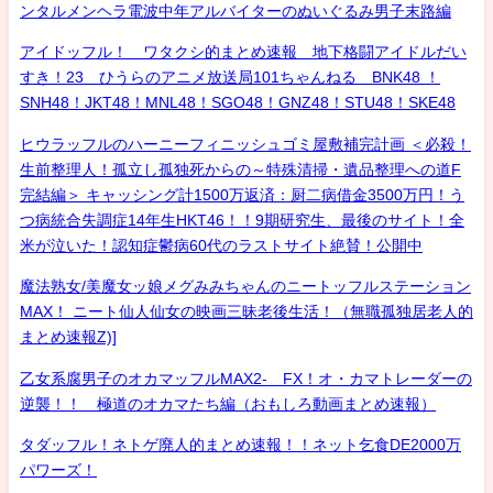
ンタルメンヘラ電波中年アルバイターのぬいぐるみ男子末路編
アイドッフル！ ワタクシ的まとめ速報 地下格闘アイドルだい
すき！23 ひうらのアニメ放送局101ちゃんねる BNK48 ！
SNH48！JKT48！MNL48！SGO48！GNZ48！STU48！SKE48
ヒウラッフルのハーニーフィニッシュゴミ屋敷補完計画 ＜必殺！
生前整理人！孤立し孤独死からの～特殊清掃・遺品整理への道F
完結編＞ キャッシング計1500万返済：厨二病借金3500万円！う
つ病統合失調症14年生HKT46！！9期研究生、最後のサイト！全
米が泣いた！認知症鬱病60代のラストサイト絶賛！公開中
魔法熟女/美魔女ッ娘メグみみちゃんのニートッフルステーション
MAX！ ニート仙人仙女の映画三昧老後生活！（無職孤独居老人的
まとめ速報Z)]
乙女系腐男子のオカマッフルMAX2- FX！オ・カマトレーダーの
逆襲！！ 極道のオカマたち編（おもしろ動画まとめ速報）
タダッフル！ネトゲ廃人的まとめ速報！！ネット乞食DE2000万
パワーズ！