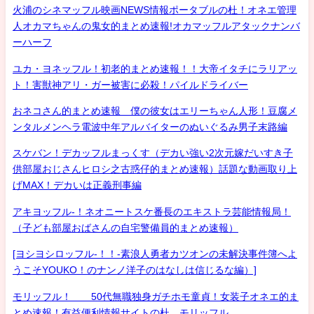
火浦のシネマッフル映画NEWS情報ポータブルの杜！オネエ管理
人オカマちゃんの鬼女的まとめ速報!オカマッフルアタックナンバ
ーハーフ
ユカ・ヨネッフル！初老的まとめ速報！！大帝イタチにラリアッ
ト！害獣神アリ・ガー被害に必殺！パイルドライバー
おネコさん的まとめ速報 僕の彼女はエリーちゃん人形！豆腐メ
ンタルメンヘラ電波中年アルバイターのぬいぐるみ男子末路編
スケバン！デカッフルまっくす（デカい強い2次元嫁だいすき子
供部屋おじさんヒロシ之古惑仔的まとめ速報）話題な動画取り上
げMAX！デカいは正義刑事編
アキヨッフル-！ネオニートスケ番長のエキストラ芸能情報局！
（子ども部屋おばさんの自宅警備員的まとめ速報）
[ヨシヨシロッフル-！！-素浪人勇者カツオンの未解決事件簿へよ
うこそYOUKO！のナンノ洋子のはなしは信じるな編）]
モリッフル！ 50代無職独身ガチホモ童貞！女装子オネエ的ま
とめ速報！有益便利情報サイトの杜 モリッフル