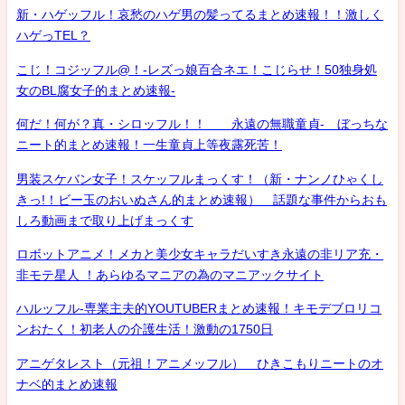
新・ハゲッフル！哀愁のハゲ男の髪ってるまとめ速報！！激しく
ハゲっTEL？
こじ！コジッフル@！-レズっ娘百合ネエ！こじらせ！50独身処
女のBL腐女子的まとめ速報-
何だ！何が？真・シロッフル！！ 永遠の無職童貞- ぼっちな
ニート的まとめ速報！一生童貞上等夜露死苦！
男装スケバン女子！スケッフルまっくす！（新・ナンノひゃくし
きっ!！ビー玉のおいぬさん的まとめ速報） 話題な事件からおも
しろ動画まで取り上げまっくす
ロボットアニメ！メカと美少女キャラだいすき永遠の非リア充・
非モテ星人 ！あらゆるマニアの為のマニアックサイト
ハルッフル-専業主夫的YOUTUBERまとめ速報！キモデブロリコ
ンおたく！初老人の介護生活！激動の1750日
アニゲタレスト（元祖！アニメッフル） ひきこもりニートのオ
ナベ的まとめ速報