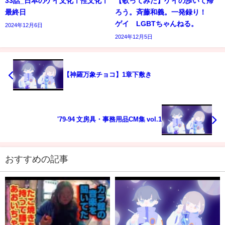
33話_日本のゲイ文化ㅣ性文化ㅣ
【歌ってみた】ゲイの歩いて帰
最終日
ろう。斉藤和義。一発録り！
ゲイ LGBTちゃんねる。
2024年12月6日
2024年12月5日
【神羅万象チョコ】1章下敷き
'79-94 文房具・事務用品CM集 vol.1
おすすめの記事