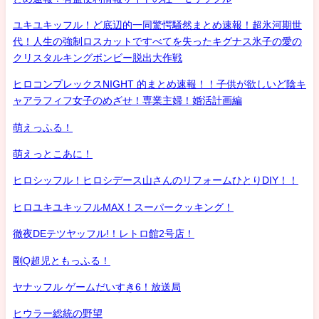
ユキユキッフル！ど底辺的一同驚愕騒然まとめ速報！超氷河期世
代！人生の強制ロスカットですべてを失ったキグナス氷子の愛の
クリスタルキングボンビー脱出大作戦
ヒロコンプレックスNIGHT 的まとめ速報！！子供が欲しいど陰キ
ャアラフィフ女子のめざせ！専業主婦！婚活計画編
萌えっふる！
萌えっとこあに！
ヒロシッフル！ヒロシデース山さんのリフォームひとりDIY！！
ヒロユキユキッフルMAX！スーパークッキング！
徹夜DEテツヤッフル!！レトロ館2号店！
剛Q超児ともっふる！
ヤナッフル ゲームだいすき6！放送局
ヒウラー総統の野望