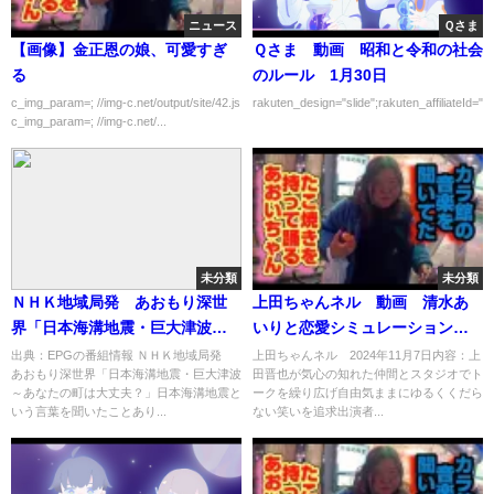
ニュース
Ｑさま
【画像】金正恩の娘、可愛すぎ
Ｑさま 動画 昭和と令和の社会
る
のルール 1月30日
c_img_param=; //img-c.net/output/site/42.js
rakuten_design="slide";rakuten_affiliateId="0
c_img_param=; //img-c.net/...
未分類
未分類
ＮＨＫ地域局発 あおもり深世
上田ちゃんネル 動画 清水あ
界「日本海溝地震・巨大津波～
いりと恋愛シミュレーション
あなたの町は大丈夫？」[字]…の
11月7日
出典：EPGの番組情報 ＮＨＫ地域局発
上田ちゃんネル 2024年11月7日内容：上
あおもり深世界「日本海溝地震・巨大津波
田晋也が気心の知れた仲間とスタジオでト
番組内容解析まとめ
～あなたの町は大丈夫？」日本海溝地震と
ークを繰り広げ自由気ままにゆるくくだら
いう言葉を聞いたことあり...
ない笑いを追求出演者...