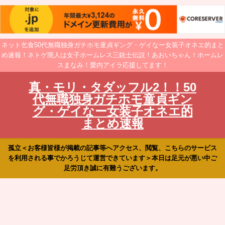
ネット乞食50代無職独身ガチホモ童貞ギング・ゲイなー女装子オネエ的まと
め速報！ネトゲ廃人は女子ホームレス三銃士伝説！あおいちゃん！ホームレ
スまなみ！愛内アイラ応援してます！
真・モリ・タダッフル2！！50
代無職独身ガチホモ童貞ギン
グ・ゲイなー女装子オネエ的
まとめ速報
孤立＜お客様皆様が掲載の記事等へアクセス、閲覧、こちらのサービス
を利用される事でかろうじて運営できています＞本日は足元が悪い中ご
足労頂き誠に有難うございます。