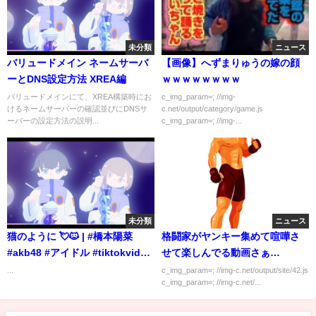
未分類
ニュース
バリュードメイン ネームサーバ
【画像】へずまりゅうの嫁の顔
ーとDNS設定方法 XREA編
ｗｗｗｗｗｗｗｗ
バリュードメインにて、XREA構築時にお
c_img_param=; //img-
けるネームサーバーの確認並びにDNSサ
c.net/output/category/game.js
ーバーの設定方法の説明...
c_img_param=; //img-...
未分類
ニュース
猫のように 💘🐱 | #橋本陽菜
格闘家がヤンキー集めて喧嘩さ
#akb48 #アイドル #tiktokvideo
せて楽しんでる動画さぁ…
#japan #shorts
...
c_img_param=; //img-c.net/output/site/42.js
c_img_param=; //img-c.net/...