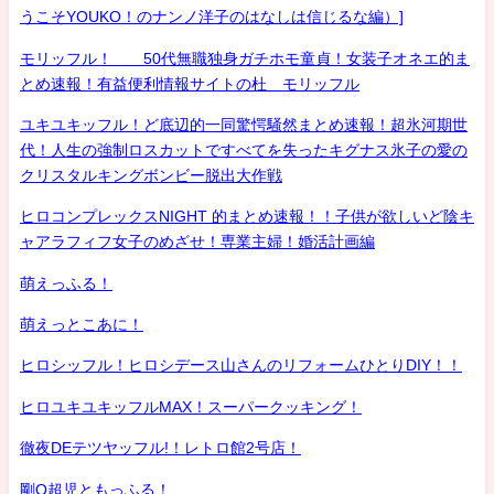
うこそYOUKO！のナンノ洋子のはなしは信じるな編）]
モリッフル！ 50代無職独身ガチホモ童貞！女装子オネエ的ま
とめ速報！有益便利情報サイトの杜 モリッフル
ユキユキッフル！ど底辺的一同驚愕騒然まとめ速報！超氷河期世
代！人生の強制ロスカットですべてを失ったキグナス氷子の愛の
クリスタルキングボンビー脱出大作戦
ヒロコンプレックスNIGHT 的まとめ速報！！子供が欲しいど陰キ
ャアラフィフ女子のめざせ！専業主婦！婚活計画編
萌えっふる！
萌えっとこあに！
ヒロシッフル！ヒロシデース山さんのリフォームひとりDIY！！
ヒロユキユキッフルMAX！スーパークッキング！
徹夜DEテツヤッフル!！レトロ館2号店！
剛Q超児ともっふる！