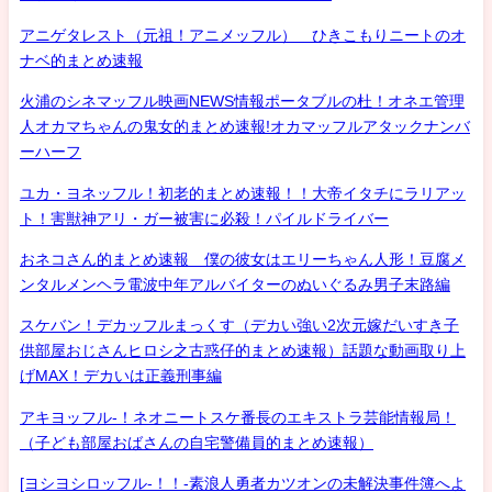
アニゲタレスト（元祖！アニメッフル） ひきこもりニートのオ
ナベ的まとめ速報
火浦のシネマッフル映画NEWS情報ポータブルの杜！オネエ管理
人オカマちゃんの鬼女的まとめ速報!オカマッフルアタックナンバ
ーハーフ
ユカ・ヨネッフル！初老的まとめ速報！！大帝イタチにラリアッ
ト！害獣神アリ・ガー被害に必殺！パイルドライバー
おネコさん的まとめ速報 僕の彼女はエリーちゃん人形！豆腐メ
ンタルメンヘラ電波中年アルバイターのぬいぐるみ男子末路編
スケバン！デカッフルまっくす（デカい強い2次元嫁だいすき子
供部屋おじさんヒロシ之古惑仔的まとめ速報）話題な動画取り上
げMAX！デカいは正義刑事編
アキヨッフル-！ネオニートスケ番長のエキストラ芸能情報局！
（子ども部屋おばさんの自宅警備員的まとめ速報）
[ヨシヨシロッフル-！！-素浪人勇者カツオンの未解決事件簿へよ