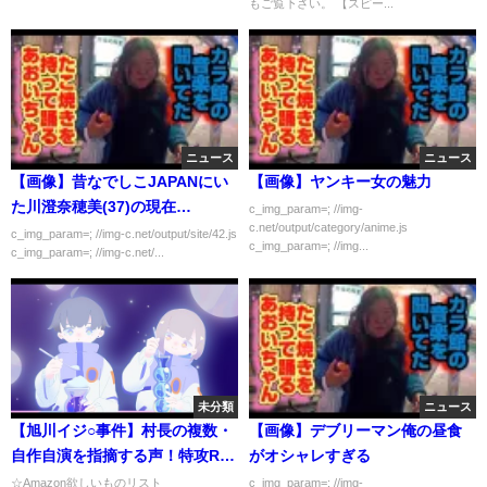
もご覧下さい。 【スピー...
ニュース
ニュース
【画像】昔なでしこJAPANにい
【画像】ヤンキー女の魅力
た川澄奈穂美(37)の現在…
c_img_param=; //img-
c.net/output/category/anime.js
c_img_param=; //img-c.net/output/site/42.js
c_img_param=; //img...
c_img_param=; //img-c.net/...
未分類
ニュース
【旭川イジ○事件】村長の複数・
【画像】デブリーマン俺の昼食
自作自演を指摘する声！特攻RE
がオシャレすぎる
チームのライブ
☆Amazon欲しいものリスト
c_img_param=; //img-