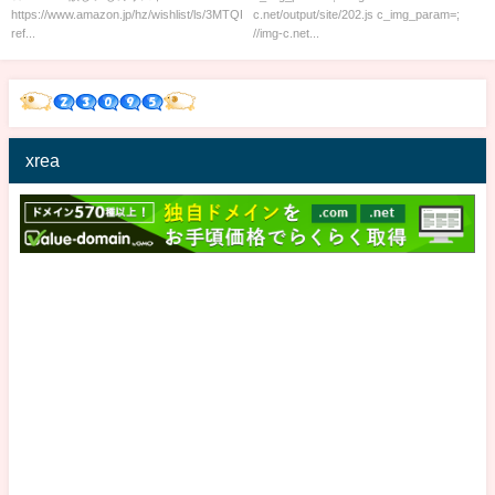
https://www.amazon.jp/hz/wishlist/ls/3MTQPTNTTWFUH?
c.net/output/site/202.js c_img_param=;
ref...
//img-c.net...
xrea