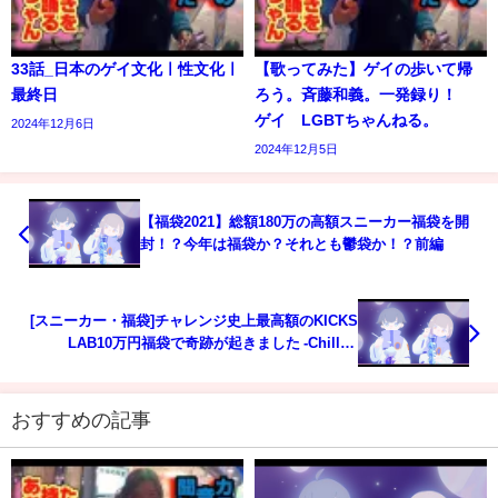
33話_日本のゲイ文化ㅣ性文化ㅣ
【歌ってみた】ゲイの歩いて帰
最終日
ろう。斉藤和義。一発録り！
ゲイ LGBTちゃんねる。
2024年12月6日
2024年12月5日
【福袋2021】総額180万の高額スニーカー福袋を開
封！？今年は福袋か？それとも鬱袋か！？前編
[スニーカー・福袋]チャレンジ史上最高額のKICKS
LAB10万円福袋で奇跡が起きました -Chillin’
Fashion Crib Vol.390 -
おすすめの記事