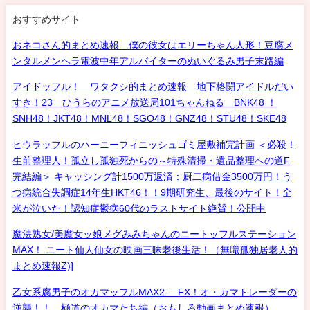
おすすめサイト
おネコさん的まとめ速報 僕の彼女はエリーちゃん人形！豆腐メ
ンタルメンヘラ電波中年アルバイターのぬいぐるみ男子末路編
アイドッフル！ ワタクシ的まとめ速報 地下格闘アイドルだい
すき！23 ひうらのアニメ放送局101ちゃんねる BNK48 ！
SNH48！JKT48！MNL48！SGO48！GNZ48！STU48！SKE48
ヒウラッフルのハーニーフィニッシュゴミ屋敷補完計画 ＜必殺！
生前整理人！孤立し孤独死からの～特殊清掃・遺品整理への道F
完結編＞ キャッシング計1500万返済：厨二病借金3500万円！う
つ病統合失調症14年生HKT46！！9期研究生、最後のサイト！全
米が泣いた！認知症鬱病60代のラストサイト絶賛！公開中
魔法熟女/美魔女ッ娘メグみみちゃんのニートッフルステーション
MAX！ ニート仙人仙女の映画三昧老後生活！（無職孤独居老人的
まとめ速報Z)]
乙女系腐男子のオカマッフルMAX2- FX！オ・カマトレーダーの
逆襲！！ 極道のオカマたち編（おもしろ動画まとめ速報）