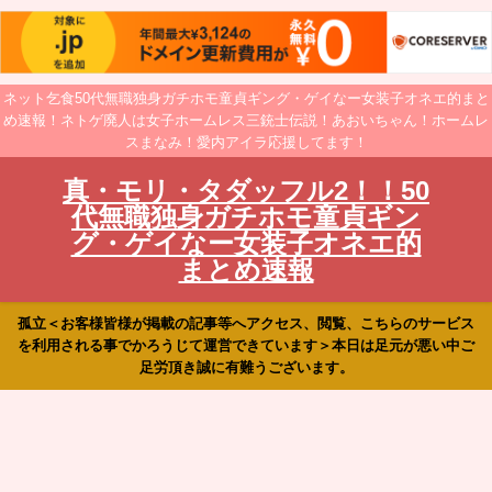
ネット乞食50代無職独身ガチホモ童貞ギング・ゲイなー女装子オネエ的まと
め速報！ネトゲ廃人は女子ホームレス三銃士伝説！あおいちゃん！ホームレ
スまなみ！愛内アイラ応援してます！
真・モリ・タダッフル2！！50
代無職独身ガチホモ童貞ギン
グ・ゲイなー女装子オネエ的
まとめ速報
孤立＜お客様皆様が掲載の記事等へアクセス、閲覧、こちらのサービス
を利用される事でかろうじて運営できています＞本日は足元が悪い中ご
足労頂き誠に有難うございます。