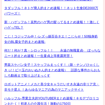
タダッフル！ネトゲ廃人的まとめ速報！！ネット乞食DE2000万
パワーズ！
新・ハゲッフル！哀愁のハゲ男の髪ってるまとめ速報！！激しく
ハゲっTEL？
こじ！コジッフル@！-レズっ娘百合ネエ！こじらせ！50独身処
女のBL腐女子的まとめ速報-
何だ！何が？真・シロッフル！！ 永遠の無職童貞- ぼっちな
ニート的まとめ速報！一生童貞上等夜露死苦！
男装スケバン女子！スケッフルまっくす！（新・ナンノひゃくし
きっ!！ビー玉のおいぬさん的まとめ速報） 話題な事件からおも
しろ動画まで取り上げまっくす
ロボットアニメ！メカと美少女キャラだいすき永遠の非リア充・
非モテ星人 ！あらゆるマニアの為のマニアックサイト
ハルッフル-専業主夫的YOUTUBERまとめ速報！キモデブロリコ
ンおたく！初老人の介護生活！激動の1750日