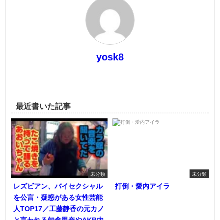
yosk8
最近書いた記事
未分類
未分類
レズビアン、バイセクシャル
打倒・愛内アイラ
を公言・疑惑がある女性芸能
人TOP17／工藤静香の元カノ
と言われる知念里奈やAKB内