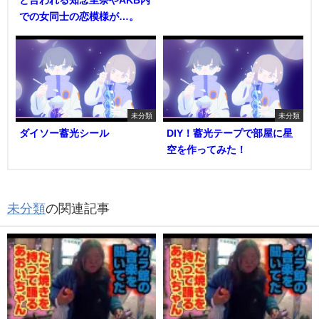
での女同士の恋模様が…。
未分類
未分類
ダイソー蓄光シール
DIY！蓄光テープで部屋に星
空を作ってみた！
未分類
の関連記事