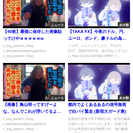
ニュース
未分類
【40枚】最後に保存した画像貼
【TAKA FX】今夜のドル、円、
ってけやｗｗｗｗｗw
ユーロ、ポンド、豪ドルの為替
相場の予想をチャートから解
c_img_param=; //img-
ドル円、ドルインデックス、NYダウ
c.net/output/category/game.js
CFD、日経平均CFD、金CFDはコチラか
説。12月1日
c_img_param=; //img-...
ら https://youtu.be/TBiiZsH859I ド...
ニュース
未分類
【画像】鳥山明ってすげーよ
都内でよくあるあるの信号無視
な。なんでこれが浮いてるよう
で白バイ緊走 (新宿大ガード東)
に見えるんだろう？
c_img_param=; //img-
交差点の形状が若干複雑な為、信号の確認
c.net/output/category/game.js
が疎かになってやらかします。 左折でき
c_img_param=; //img-...
るのは青信号の約10秒間です。 他の動画