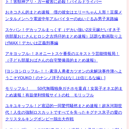
ト！害獣神アリ・ガー被害に必殺！パイルドライバー
おネコさん的まとめ速報 僕の彼女はエリーちゃん人形！豆腐メ
ンタルメンヘラ電波中年アルバイターのぬいぐるみ男子末路編
スケバン！デカッフルまっくす（デカい強い2次元嫁だいすき子
供部屋おじさんヒロシ之古惑仔的まとめ速報）話題な動画取り上
げMAX！デカいは正義刑事編
アキヨッフル-！ネオニートスケ番長のエキストラ芸能情報局！
（子ども部屋おばさんの自宅警備員的まとめ速報）
[ヨシヨシロッフル-！！-素浪人勇者カツオンの未解決事件簿へよ
うこそYOUKO！のナンノ洋子のはなしは信じるな編）]
モリッフル！ 50代無職独身ガチホモ童貞！女装子オネエ的ま
とめ速報！有益便利情報サイトの杜 モリッフル
ユキユキッフル！ど底辺的一同驚愕騒然まとめ速報！超氷河期世
代！人生の強制ロスカットですべてを失ったキグナス氷子の愛の
クリスタルキングボンビー脱出大作戦