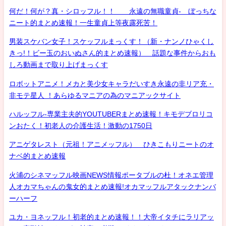
何だ！何が？真・シロッフル！！ 永遠の無職童貞- ぼっちな
ニート的まとめ速報！一生童貞上等夜露死苦！
男装スケバン女子！スケッフルまっくす！（新・ナンノひゃくし
きっ!！ビー玉のおいぬさん的まとめ速報） 話題な事件からおも
しろ動画まで取り上げまっくす
ロボットアニメ！メカと美少女キャラだいすき永遠の非リア充・
非モテ星人 ！あらゆるマニアの為のマニアックサイト
ハルッフル-専業主夫的YOUTUBERまとめ速報！キモデブロリコ
ンおたく！初老人の介護生活！激動の1750日
アニゲタレスト（元祖！アニメッフル） ひきこもりニートのオ
ナベ的まとめ速報
火浦のシネマッフル映画NEWS情報ポータブルの杜！オネエ管理
人オカマちゃんの鬼女的まとめ速報!オカマッフルアタックナンバ
ーハーフ
ユカ・ヨネッフル！初老的まとめ速報！！大帝イタチにラリアッ