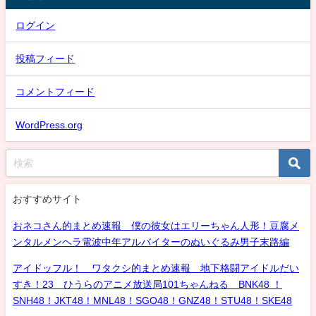
ログイン
投稿フィード
コメントフィード
WordPress.org
おすすめサイト
おネコさん的まとめ速報 僕の彼女はエリーちゃん人形！豆腐メ
ンタルメンヘラ電波中年アルバイターのぬいぐるみ男子末路編
アイドッフル！ ワタクシ的まとめ速報 地下格闘アイドルだい
すき！23 ひうらのアニメ放送局101ちゃんねる BNK48 ！
SNH48！JKT48！MNL48！SGO48！GNZ48！STU48！SKE48