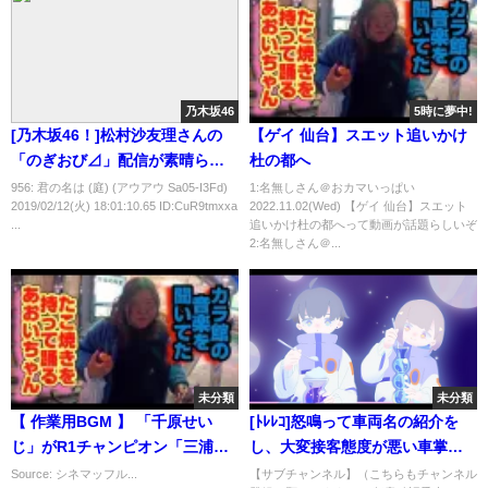
乃木坂46
5時に夢中!
[乃木坂46！]松村沙友理さんの
【ゲイ 仙台】スエット追いかけ
「のぎおび⊿」配信が素晴らし
杜の都へ
い！
956: 君の名は (庭) (アウアウ Sa05-I3Fd)
1:名無しさん＠おカマいっぱい
2019/02/12(火) 18:01:10.65 ID:CuR9tmxxa
2022.11.02(Wed) 【ゲイ 仙台】スエット
...
追いかけ杜の都へって動画が話題らしいぞ
2:名無しさん＠...
未分類
未分類
【 作業用BGM 】 「千原せい
[ﾄﾚﾚｺ]怒鳴って車両名の紹介を
じ」がR1チャンピオン「三浦マ
し、大変接客態度が悪い車掌＜
イルド」を紹介します
女性専用車 任意確認乗車＞
Source: シネマッフル...
【サブチャンネル】（こちらもチャンネル