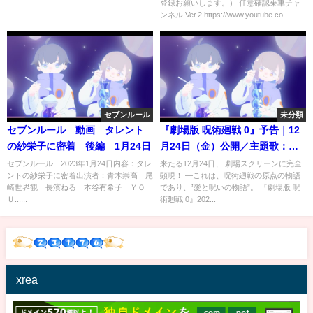
登録お願いします。） 任意確認乗車チャ
ンネル Ver.2 https://www.youtube.co...
セブンルール
未分類
セブンルール 動画 タレント
『劇場版 呪術廻戦 0』予告｜12
の紗栄子に密着 後編 1月24日
月24日（金）公開／主題歌：
King Gnu 「一途」
セブンルール 2023年1月24日内容：タレ
来たる12月24日、 劇場スクリーンに完全
ントの紗栄子に密着出演者：青木崇高 尾
顕現！ —これは、呪術廻戦の原点の物語
崎世界観 長濱ねる 本谷有希子 ＹＯ
であり、‟愛と呪いの物語”。 『劇場版 呪
Ｕ......
術廻戦 0』202...
xrea