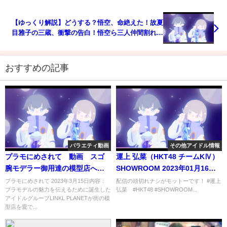
【ゆっくり解説】どうする？悟空、命絶えた！故夏
目雅子の三蔵、衝撃の告白！悟空ら三人仲間割れ！
ドラマ西遊記【特撮】感動ストーリー、衝撃の最終
回あらすじ
おすすめの記事
バラエティ動画
その他アイドル情報
プラモにめされて 動画 スゴ
運上 弘菜（HKT48 チームKⅣ）
腕モデラー御用達の模型店へ 3
SHOWROOM 2023年01月16日
月15日
19時02分19秒
プラモにめされて 2023年3月15日内容：
配信の頭切れナシがモットーです！ #運上
プラモデルの魅力を伝えるために誕生した
弘菜 #HKT48 #SHOWROOM...
アイドルグループLINKL PLANETが街の模
型店を愛で...