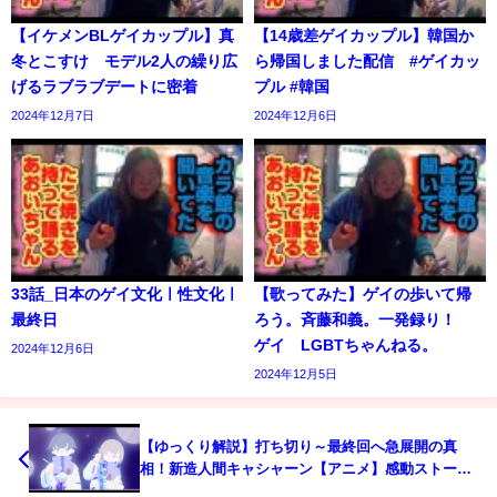
【イケメンBLゲイカップル】真
【14歳差ゲイカップル】韓国か
冬とこすけ モデル2人の繰り広
ら帰国しました配信 #ゲイカッ
げるラブラブデートに密着
プル #韓国
2024年12月7日
2024年12月6日
33話_日本のゲイ文化ㅣ性文化ㅣ
【歌ってみた】ゲイの歩いて帰
最終日
ろう。斉藤和義。一発録り！
ゲイ LGBTちゃんねる。
2024年12月6日
2024年12月5日
【ゆっくり解説】打ち切り～最終回へ急展開の真
相！新造人間キャシャーン【アニメ】感動ストーリ
ー、衝撃の最終回あらすじ