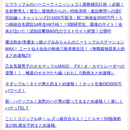
ヒウラッフルのハーニーフィニッシュゴミ屋敷補完計画 ＜必殺！
生前整理人！孤立し孤独死からの～特殊清掃・遺品整理への道F
完結編＞ キャッシング計1500万返済：厨二病借金3500万円！う
つ病統合失調症14年生HKT46！！9期研究生、最後のサイト！全
米が泣いた！認知症鬱病60代のラストサイト絶賛！公開中
魔法熟女/美魔女ッ娘メグみみちゃんのニートッフルステーション
MAX！ ニート仙人仙女の映画三昧老後生活！（無職孤独居老人的
まとめ速報Z)]
乙女系腐男子のオカマッフルMAX2- FX！オ・カマトレーダーの
逆襲！！ 極道のオカマたち編（おもしろ動画まとめ速報）
タダッフル！ネトゲ廃人的まとめ速報！！ネット乞食DE2000万
パワーズ！
新・ハゲッフル！哀愁のハゲ男の髪ってるまとめ速報！！激しく
ハゲっTEL？
こじ！コジッフル@！-レズっ娘百合ネエ！こじらせ！50独身処
女のBL腐女子的まとめ速報-