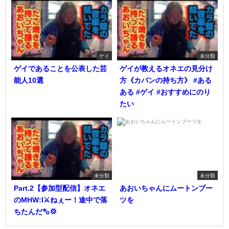
ゲイ
未分類
ゲイであることを公表した芸
ゲイが教えるオネエの見分け
能人10選
方《カバンの持ち方》 #ある
ある #ゲイ #おすすめにのり
たい
未分類
未分類
Part.2【参加型配信】オネエ
あおいちゃんにムートンブー
のMHW:I⚔️ねぇー！途中で落
ツを
ちたんだ㌔💢