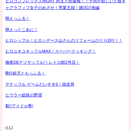
ヒロコンプレックスNIGHT 的まとめ速報！！子供が欲しいど陰キ
ャアラフィフ女子のめざせ！専業主婦！婚活計画編
萌えっふる！
萌えっとこあに！
ヒロシッフル！ヒロシデース山さんのリフォームひとりDIY！！
ヒロユキユキッフルMAX！スーパークッキング！
徹夜DEテツヤッフル!！レトロ館2号店！
剛Q超児ともっふる！
ヤナッフル ゲームだいすき6！放送局
ヒウラー総統の野望
魁!!アイドル塾!
t112