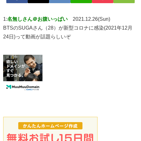
1:
名無しさん＠お腹いっぱい
2021.12.26(Sun)
BTSのSUGAさん（28）が新型コロナに感染(2021年12月
24日)って動画が話題らしいぞ