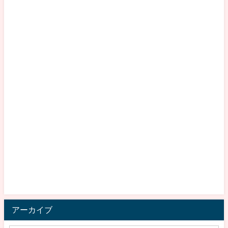
アーカイブ