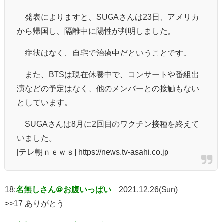
発表によりますと、SUGAさんは23日、アメリカ
から帰国し、隔離中に陽性が判明しました。
症状はなく、自宅で治療中だということです。
また、BTSは現在休養中で、コンサートや番組出
演などの予定はなく、他のメンバーとの接触もない
としています。
SUGAさんは8月に2回目のワクチン接種を終えて
いました。
[テレ朝ｎｅｗｓ] https://news.tv-asahi.co.jp
18:
名無しさん＠お腹いっぱい
2021.12.26(Sun)
>>17 ありがとう