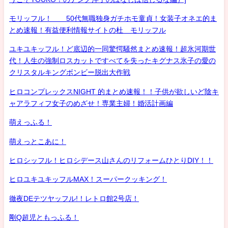
モリッフル！ 50代無職独身ガチホモ童貞！女装子オネエ的ま
とめ速報！有益便利情報サイトの杜 モリッフル
ユキユキッフル！ど底辺的一同驚愕騒然まとめ速報！超氷河期世
代！人生の強制ロスカットですべてを失ったキグナス氷子の愛の
クリスタルキングボンビー脱出大作戦
ヒロコンプレックスNIGHT 的まとめ速報！！子供が欲しいど陰キ
ャアラフィフ女子のめざせ！専業主婦！婚活計画編
萌えっふる！
萌えっとこあに！
ヒロシッフル！ヒロシデース山さんのリフォームひとりDIY！！
ヒロユキユキッフルMAX！スーパークッキング！
徹夜DEテツヤッフル!！レトロ館2号店！
剛Q超児ともっふる！