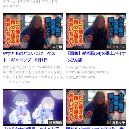
るコンビ 【マイマイ兄妹】のコントで
す！ https:/...
未分類
ニュース
やすとものどこいこ!? ゲス
【画像】杉本彩(54)の湯上がりす
ト：ギャロップ 9月1日
っぴん姿
やすとものどこいこ!? 2024年9月1日内
c_img_param=; //img-
容：海原やすよともこが毎回ゲストを迎え
c.net/output/category/anime.js
て楽しくお買い物出演者：海原やすよとも
c_img_param=; //img...
こ ギャロップ So...
映画関係
海外女子
「ひるなかの流星」やまもり三
野村８バーディー64で13位 米