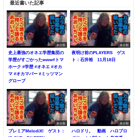
最近書いた記事
未分類
未分類
史上最強のオネエ学歴集団の
夜明け前のPLAYERS ゲス
学歴がすごかったwww#トマ
ト：石井裕 11月18日
ホーク #学歴 #オネエ #オカ
マ #オカマバー #ミッツマン
グローブ
未分類
未分類
プレミアMelodiX! ゲスト：
ハロドリ。 動画 ハロプロ