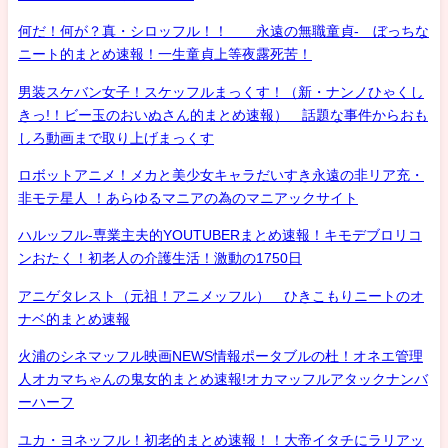
何だ！何が？真・シロッフル！！ 永遠の無職童貞- ぼっちな
ニート的まとめ速報！一生童貞上等夜露死苦！
男装スケバン女子！スケッフルまっくす！（新・ナンノひゃくし
きっ!！ビー玉のおいぬさん的まとめ速報） 話題な事件からおも
しろ動画まで取り上げまっくす
ロボットアニメ！メカと美少女キャラだいすき永遠の非リア充・
非モテ星人 ！あらゆるマニアの為のマニアックサイト
ハルッフル-専業主夫的YOUTUBERまとめ速報！キモデブロリコ
ンおたく！初老人の介護生活！激動の1750日
アニゲタレスト（元祖！アニメッフル） ひきこもりニートのオ
ナベ的まとめ速報
火浦のシネマッフル映画NEWS情報ポータブルの杜！オネエ管理
人オカマちゃんの鬼女的まとめ速報!オカマッフルアタックナンバ
ーハーフ
ユカ・ヨネッフル！初老的まとめ速報！！大帝イタチにラリアッ