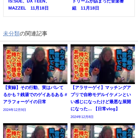
IS:SUE、DX TEEN、
ドリームが詰まった音楽番
MAZZEL 11月18日
組 11月18日
未分類
の関連記事
【実録】その行動、実はバレて
【アラサーゲイ】マッチングア
るかも？銭湯でのゲイあるある #
プリで自称モデルイケメンとい
アラフォーゲイの日常
い感じになったけど最悪な展開
になった… 【日常vlog】
2024年12月9日
2024年12月8日