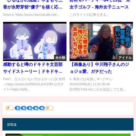
香が永野芽郁“優子”を描く応援
女子ゴルフ - 海外女子ニュース
イラスト到着『そして、バトン
Source: https://www.cinemacafe.net/...
このサイトの記事を見る...
は渡された』
未分類
アイドル
感動すると噂のドキドキ文芸部
【画像あり】中川翔子さんのジ
サイドストーリー｜ドキドキ文
ョジョ愛、ガチだった
芸部プラス
Part7。主人公いない方がよかった説 前回
1: 風吹けば名無し＠＼(^o^)／
→https://youtu.be/R8OnLaVCK98 公式サ
2014/10/08(水) 11:02:36.46
イト⇨https://ddlc...
ID:8RlzY4el.net にわか認定してた奴...
xrea