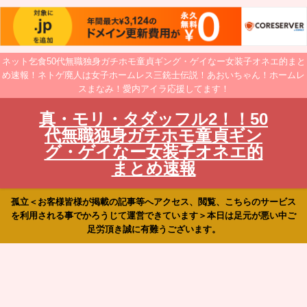
ネット乞食50代無職独身ガチホモ童貞ギング・ゲイなー女装子オネエ的まと
め速報！ネトゲ廃人は女子ホームレス三銃士伝説！あおいちゃん！ホームレ
スまなみ！愛内アイラ応援してます！
真・モリ・タダッフル2！！50
代無職独身ガチホモ童貞ギン
グ・ゲイなー女装子オネエ的
まとめ速報
孤立＜お客様皆様が掲載の記事等へアクセス、閲覧、こちらのサービス
を利用される事でかろうじて運営できています＞本日は足元が悪い中ご
足労頂き誠に有難うございます。