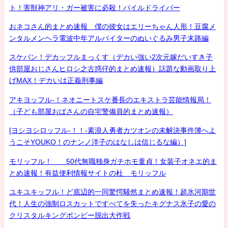
ト！害獣神アリ・ガー被害に必殺！パイルドライバー
おネコさん的まとめ速報 僕の彼女はエリーちゃん人形！豆腐メ
ンタルメンヘラ電波中年アルバイターのぬいぐるみ男子末路編
スケバン！デカッフルまっくす（デカい強い2次元嫁だいすき子
供部屋おじさんヒロシ之古惑仔的まとめ速報）話題な動画取り上
げMAX！デカいは正義刑事編
アキヨッフル-！ネオニートスケ番長のエキストラ芸能情報局！
（子ども部屋おばさんの自宅警備員的まとめ速報）
[ヨシヨシロッフル-！！-素浪人勇者カツオンの未解決事件簿へよ
うこそYOUKO！のナンノ洋子のはなしは信じるな編）]
モリッフル！ 50代無職独身ガチホモ童貞！女装子オネエ的ま
とめ速報！有益便利情報サイトの杜 モリッフル
ユキユキッフル！ど底辺的一同驚愕騒然まとめ速報！超氷河期世
代！人生の強制ロスカットですべてを失ったキグナス氷子の愛の
クリスタルキングボンビー脱出大作戦