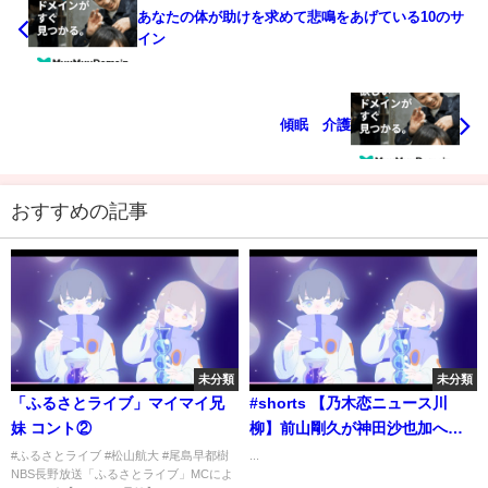
あなたの体が助けを求めて悲鳴をあげている10のサ
イン
傾眠 介護
おすすめの記事
未分類
未分類
「ふるさとライブ」マイマイ兄
#shorts 【乃木恋ニュース川
妹 コント②
柳】前山剛久が神田沙也加への
追悼コメント発表も罵倒発覚で
#ふるさとライブ #松山航大 #尾島早都樹
...
NBS長野放送「ふるさとライブ」MCによ
大炎上について一句。