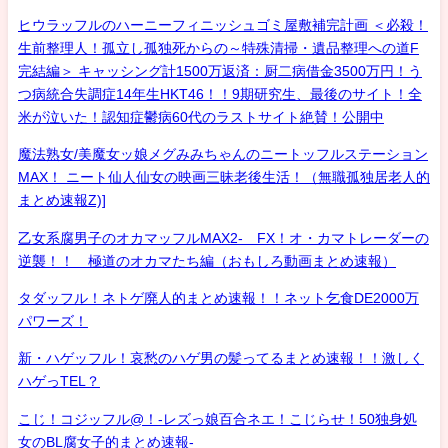
ヒウラッフルのハーニーフィニッシュゴミ屋敷補完計画 ＜必殺！
生前整理人！孤立し孤独死からの～特殊清掃・遺品整理への道F
完結編＞ キャッシング計1500万返済：厨二病借金3500万円！う
つ病統合失調症14年生HKT46！！9期研究生、最後のサイト！全
米が泣いた！認知症鬱病60代のラストサイト絶賛！公開中
魔法熟女/美魔女ッ娘メグみみちゃんのニートッフルステーション
MAX！ ニート仙人仙女の映画三昧老後生活！（無職孤独居老人的
まとめ速報Z)]
乙女系腐男子のオカマッフルMAX2- FX！オ・カマトレーダーの
逆襲！！ 極道のオカマたち編（おもしろ動画まとめ速報）
タダッフル！ネトゲ廃人的まとめ速報！！ネット乞食DE2000万
パワーズ！
新・ハゲッフル！哀愁のハゲ男の髪ってるまとめ速報！！激しく
ハゲっTEL？
こじ！コジッフル@！-レズっ娘百合ネエ！こじらせ！50独身処
女のBL腐女子的まとめ速報-