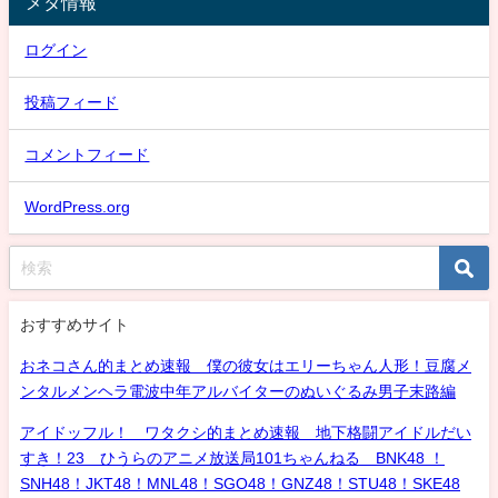
メタ情報
ログイン
投稿フィード
コメントフィード
WordPress.org
おすすめサイト
おネコさん的まとめ速報 僕の彼女はエリーちゃん人形！豆腐メ
ンタルメンヘラ電波中年アルバイターのぬいぐるみ男子末路編
アイドッフル！ ワタクシ的まとめ速報 地下格闘アイドルだい
すき！23 ひうらのアニメ放送局101ちゃんねる BNK48 ！
SNH48！JKT48！MNL48！SGO48！GNZ48！STU48！SKE48