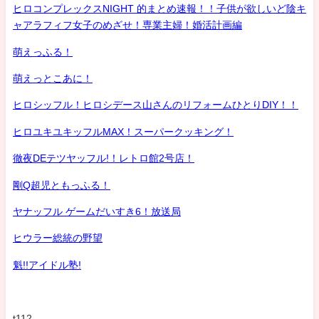
ヒロコンプレックスNIGHT 的まとめ速報！！子供が欲しいど陰キ
ャアラフィフ女子のめざせ！専業主婦！婚活計画編
萌えっふる！
萌えっとこあに！
ヒロシッフル！ヒロシデース山さんのリフォームひとりDIY！！
ヒロユキユキッフルMAX！スーパークッキング！
徹夜DEテツヤッフル!！レトロ館2号店！
剛Q超児ともっふる！
ヤナッフル ゲームだいすき6！放送局
ヒウラー総統の野望
魁!!アイドル塾!
t112