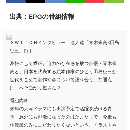
出典：EPGの番組情報
ＳＷＩＴＣＨインタビュー 達人達「青木崇高×田島
征三」[字]
豪快にして繊細。迫力の存在感を放つ俳優・青木崇
高と、日本を代表する絵本作家のひとり田島征三が
世代をこえて創作や命について語り合う。共通点
は…へそ曲がり屋さん？
番組内容
来年の大河ドラマにも出演予定で活躍を続ける青
木。意外にも俳優になったのはたまたまで、今後も
俳優業のみにこだわりたくないという。イラストや