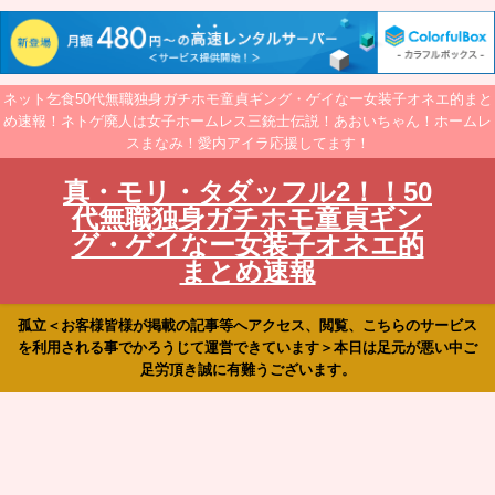
ネット乞食50代無職独身ガチホモ童貞ギング・ゲイなー女装子オネエ的まと
め速報！ネトゲ廃人は女子ホームレス三銃士伝説！あおいちゃん！ホームレ
スまなみ！愛内アイラ応援してます！
真・モリ・タダッフル2！！50
代無職独身ガチホモ童貞ギン
グ・ゲイなー女装子オネエ的
まとめ速報
孤立＜お客様皆様が掲載の記事等へアクセス、閲覧、こちらのサービス
を利用される事でかろうじて運営できています＞本日は足元が悪い中ご
足労頂き誠に有難うございます。