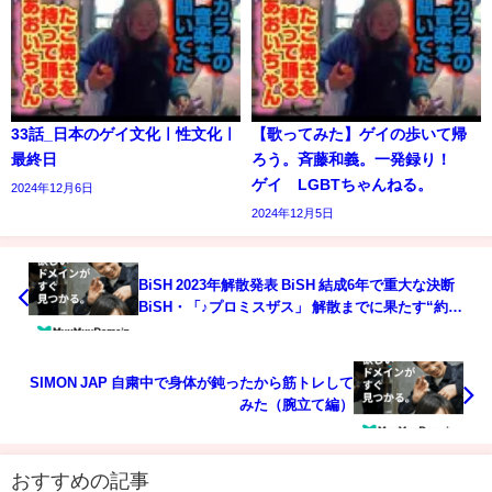
33話_日本のゲイ文化ㅣ性文化ㅣ
【歌ってみた】ゲイの歩いて帰
最終日
ろう。斉藤和義。一発録り！
ゲイ LGBTちゃんねる。
2024年12月6日
2024年12月5日
BiSH 2023年解散発表 BiSH 結成6年で重大な決断
BiSH・「♪プロミスザス」 解散までに果たす“約
束”【スッキリ 2021年12月24日】
SIMON JAP 自粛中で身体が鈍ったから筋トレして
みた（腕立て編）
おすすめの記事