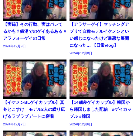
【実録】その行動、実はバレて
【アラサーゲイ】マッチングア
るかも？銭湯でのゲイあるある #
プリで自称モデルイケメンとい
アラフォーゲイの日常
い感じになったけど最悪な展開
になった… 【日常vlog】
2024年12月9日
2024年12月8日
【イケメンBLゲイカップル】真
【14歳差ゲイカップル】韓国か
冬とこすけ モデル2人の繰り広
ら帰国しました配信 #ゲイカッ
げるラブラブデートに密着
プル #韓国
2024年12月7日
2024年12月6日