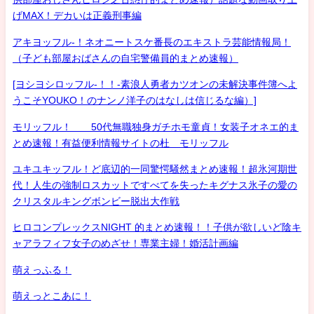
げMAX！デカいは正義刑事編
アキヨッフル-！ネオニートスケ番長のエキストラ芸能情報局！
（子ども部屋おばさんの自宅警備員的まとめ速報）
[ヨシヨシロッフル-！！-素浪人勇者カツオンの未解決事件簿へよ
うこそYOUKO！のナンノ洋子のはなしは信じるな編）]
モリッフル！ 50代無職独身ガチホモ童貞！女装子オネエ的ま
とめ速報！有益便利情報サイトの杜 モリッフル
ユキユキッフル！ど底辺的一同驚愕騒然まとめ速報！超氷河期世
代！人生の強制ロスカットですべてを失ったキグナス氷子の愛の
クリスタルキングボンビー脱出大作戦
ヒロコンプレックスNIGHT 的まとめ速報！！子供が欲しいど陰キ
ャアラフィフ女子のめざせ！専業主婦！婚活計画編
萌えっふる！
萌えっとこあに！