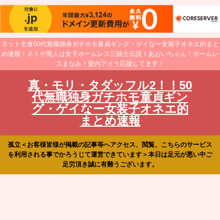
ネット乞食50代無職独身ガチホモ童貞ギング・ゲイなー女装子オネエ的まと
め速報！ネトゲ廃人は女子ホームレス三銃士伝説！あおいちゃん！ホームレ
スまなみ！愛内アイラ応援してます！
真・モリ・タダッフル2！！50
代無職独身ガチホモ童貞ギン
グ・ゲイなー女装子オネエ的
まとめ速報
孤立＜お客様皆様が掲載の記事等へアクセス、閲覧、こちらのサービス
を利用される事でかろうじて運営できています＞本日は足元が悪い中ご
足労頂き誠に有難うございます。