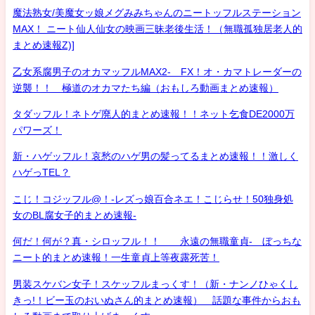
魔法熟女/美魔女ッ娘メグみみちゃんのニートッフルステーション
MAX！ ニート仙人仙女の映画三昧老後生活！（無職孤独居老人的
まとめ速報Z)]
乙女系腐男子のオカマッフルMAX2- FX！オ・カマトレーダーの
逆襲！！ 極道のオカマたち編（おもしろ動画まとめ速報）
タダッフル！ネトゲ廃人的まとめ速報！！ネット乞食DE2000万
パワーズ！
新・ハゲッフル！哀愁のハゲ男の髪ってるまとめ速報！！激しく
ハゲっTEL？
こじ！コジッフル@！-レズっ娘百合ネエ！こじらせ！50独身処
女のBL腐女子的まとめ速報-
何だ！何が？真・シロッフル！！ 永遠の無職童貞- ぼっちな
ニート的まとめ速報！一生童貞上等夜露死苦！
男装スケバン女子！スケッフルまっくす！（新・ナンノひゃくし
きっ!！ビー玉のおいぬさん的まとめ速報） 話題な事件からおも