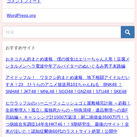
コメントフィード
WordPress.org
おすすめサイト
おネコさん的まとめ速報 僕の彼女はエリーちゃん人形！豆腐メ
ンタルメンヘラ電波中年アルバイターのぬいぐるみ男子末路編
アイドッフル！ ワタクシ的まとめ速報 地下格闘アイドルだい
すき！23 ひうらのアニメ放送局101ちゃんねる BNK48 ！
SNH48！JKT48！MNL48！SGO48！GNZ48！STU48！SKE48
ヒウラッフルのハーニーフィニッシュゴミ屋敷補完計画 ＜必殺！
生前整理人！孤立し孤独死からの～特殊清掃・遺品整理への道F
完結編＞ キャッシング計1500万返済：厨二病借金3500万円！う
つ病統合失調症14年生HKT46！！9期研究生、最後のサイト！全
米が泣いた！認知症鬱病60代のラストサイト絶賛！公開中