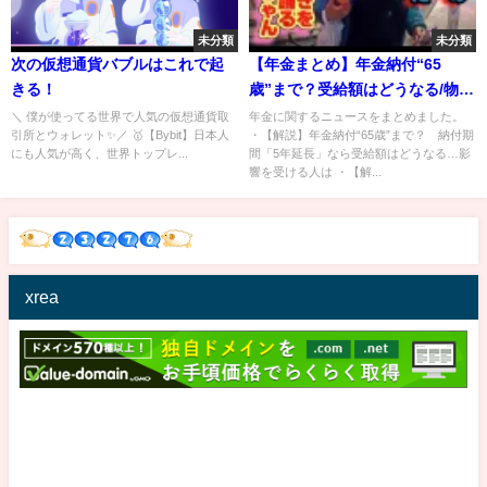
未分類
未分類
次の仮想通貨バブルはこれで起
【年金まとめ】年金納付“65
きる！
歳”まで？受給額はどうなる/物価
高が年金生活を直撃 長生きが
＼ 僕が使ってる世界で人気の仮想通貨取
年金に関するニュースをまとめました。
引所とウォレット✨／ 🥇【Bybit】日本人
・【解説】年金納付“65歳”まで？ 納付期
リスクに/3年ぶりに年金額引き上
にも人気が高く、世界トップレ...
間「5年延長」なら受給額はどうなる…影
げも…実質“目減り” など ニュ
響を受ける人は ・【解...
ースライブ（日テレ
NEWSLIVE）
xrea