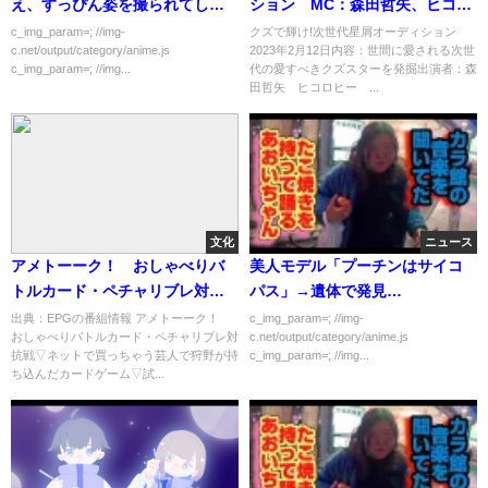
え、すっぴん姿を撮られてしま
ション MC：森田哲矢、ヒコロ
う
ヒー 2月12日
c_img_param=; //img-
クズで輝け!次世代星屑オーディション
c.net/output/category/anime.js
2023年2月12日内容：世間に愛される次世
c_img_param=; //img...
代の愛すべきクズスターを発掘出演者：森
田哲矢 ヒコロヒー ...
文化
ニュース
アメトーーク！ おしゃべりバ
美人モデル「プーチンはサイコ
トルカード・ペチャリブレ対抗
パス」→遺体で発見…
戦[字]…の番組内容解析まとめ
出典：EPGの番組情報 アメトーーク！
c_img_param=; //img-
おしゃべりバトルカード・ペチャリブレ対
c.net/output/category/anime.js
抗戦▽ネットで買っちゃう芸人で狩野が持
c_img_param=; //img...
ち込んだカードゲーム▽試...