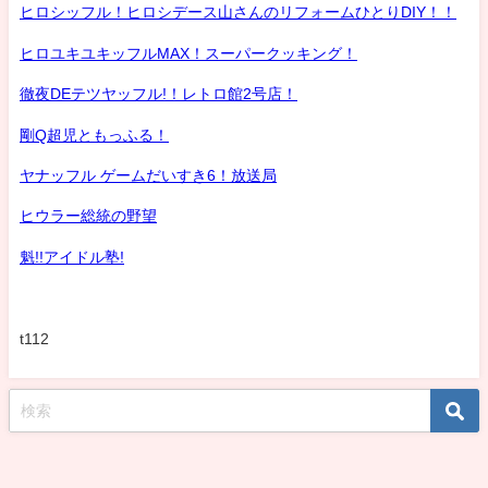
ヒロシッフル！ヒロシデース山さんのリフォームひとりDIY！！
ヒロユキユキッフルMAX！スーパークッキング！
徹夜DEテツヤッフル!！レトロ館2号店！
剛Q超児ともっふる！
ヤナッフル ゲームだいすき6！放送局
ヒウラー総統の野望
魁!!アイドル塾!
t112