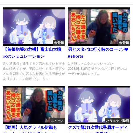
未分類
未分類
【首都崩壊の危機】富士山大噴
男とスタバに行く時のコーデ♪❤️
火のシミュレーション
#shorts
近い将来必ず発生すると言われている富士
1:名無しさん＠おカマいっぱい
山の噴火ですが、実際に発生すると東京な
2023.03.31(Fri) 男とスタバに行く時のコ
どの首都圏でも甚大な被害が出る可能性が
ーデ♪❤️#shortsって...
あります。この動画では、も...
ニュース
バラエティ動画
【動画】人気グラドル伊織も
クズで輝け!次世代星屑オーディ