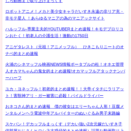
しろ動画まで取り上げまっくす
ロボットアニメ！メカと美少女キャラだいすき永遠の非リア充・
非モテ星人 ！あらゆるマニアの為のマニアックサイト
ハルッフル-専業主夫的YOUTUBERまとめ速報！キモデブロリコ
ンおたく！初老人の介護生活！激動の1750日
アニゲタレスト（元祖！アニメッフル） ひきこもりニートのオ
ナベ的まとめ速報
火浦のシネマッフル映画NEWS情報ポータブルの杜！オネエ管理
人オカマちゃんの鬼女的まとめ速報!オカマッフルアタックナンバ
ーハーフ
ユカ・ヨネッフル！初老的まとめ速報！！大帝イタチにラリアッ
ト！害獣神アリ・ガー被害に必殺！パイルドライバー
おネコさん的まとめ速報 僕の彼女はエリーちゃん人形！豆腐メ
ンタルメンヘラ電波中年アルバイターのぬいぐるみ男子末路編
スケバン！デカッフルまっくす（デカい強い2次元嫁だいすき子
供部屋おじさんヒロシ之古惑仔的まとめ速報）話題な動画取り上