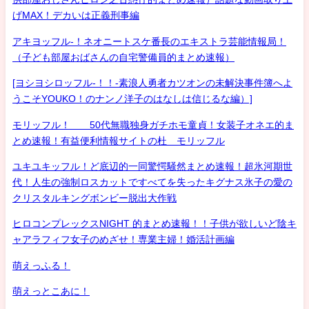
げMAX！デカいは正義刑事編
アキヨッフル-！ネオニートスケ番長のエキストラ芸能情報局！
（子ども部屋おばさんの自宅警備員的まとめ速報）
[ヨシヨシロッフル-！！-素浪人勇者カツオンの未解決事件簿へよ
うこそYOUKO！のナンノ洋子のはなしは信じるな編）]
モリッフル！ 50代無職独身ガチホモ童貞！女装子オネエ的ま
とめ速報！有益便利情報サイトの杜 モリッフル
ユキユキッフル！ど底辺的一同驚愕騒然まとめ速報！超氷河期世
代！人生の強制ロスカットですべてを失ったキグナス氷子の愛の
クリスタルキングボンビー脱出大作戦
ヒロコンプレックスNIGHT 的まとめ速報！！子供が欲しいど陰キ
ャアラフィフ女子のめざせ！専業主婦！婚活計画編
萌えっふる！
萌えっとこあに！