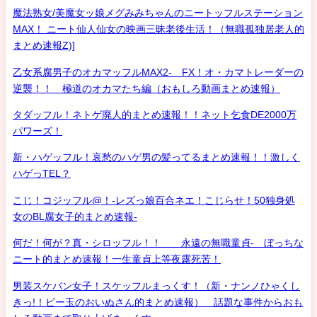
魔法熟女/美魔女ッ娘メグみみちゃんのニートッフルステーション
MAX！ ニート仙人仙女の映画三昧老後生活！（無職孤独居老人的
まとめ速報Z)]
乙女系腐男子のオカマッフルMAX2- FX！オ・カマトレーダーの
逆襲！！ 極道のオカマたち編（おもしろ動画まとめ速報）
タダッフル！ネトゲ廃人的まとめ速報！！ネット乞食DE2000万
パワーズ！
新・ハゲッフル！哀愁のハゲ男の髪ってるまとめ速報！！激しく
ハゲっTEL？
こじ！コジッフル@！-レズっ娘百合ネエ！こじらせ！50独身処
女のBL腐女子的まとめ速報-
何だ！何が？真・シロッフル！！ 永遠の無職童貞- ぼっちな
ニート的まとめ速報！一生童貞上等夜露死苦！
男装スケバン女子！スケッフルまっくす！（新・ナンノひゃくし
きっ!！ビー玉のおいぬさん的まとめ速報） 話題な事件からおも