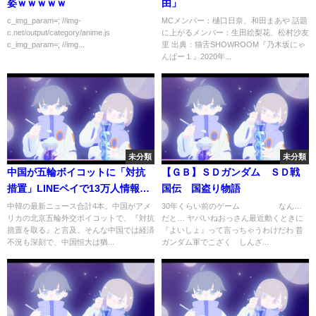
姿ｗｗｗｗｗ
由」
c_img_param=; //img-
MCメンバー：樋口日奈、和田まあや 話題
c.net/output/category/anime.js
に上がるメンバー：生田絵梨花、松村沙友
c_img_param=; //img...
里 出典：猫舌SHOWROOM『乃木坂にゃ
んばー１』2020年...
未分類
未分類
中国が五輪ボイコットに「対抗
【ＧＢ】ＳＤガンダム ＳＤ戦
措置」LINEペイで13万人情報漏
国伝 国盗り物語
えい【4本立て】
中韓の最新ニュース合計4本。中国がアメ
30年くらい前のゲーム なん…
リカの北京五輪外交ボイコットで、『対抗
だと… ヤバいねおっさん最近動くときに
措置を取る』と言及。そんな中国では経済
『よいしょ』って言っちゃうわけだわ 昔
不況も深刻で、中国恒大は猶...
ガンダム軍でこざく しんざ...