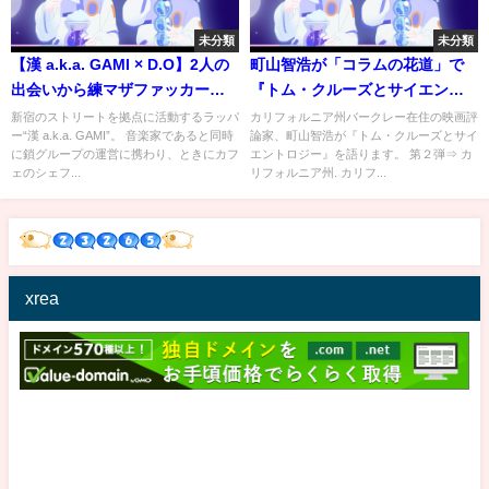
未分類
未分類
【漢 a.k.a. GAMI × D.O】2人の
町山智浩が「コラムの花道」で
出会いから練マザファッカー結
『トム・クルーズとサイエント
成秘話 話獄中でのヤバい話まで
ロジー』を語る
新宿のストリートを拠点に活動するラッパ
カリフォルニア州バークレー在住の映画評
ー“漢 a.k.a. GAMI”。 音楽家であると同時
論家、町山智浩が『トム・クルーズとサイ
東京のヒップホップシーンを代
に鎖グループの運営に携わり、ときにカフ
エントロジー』を語ります。 第２弾⇒ カ
表する盟友2人が語り合う
ェのシェフ...
リフォルニア州. カリフ...
xrea