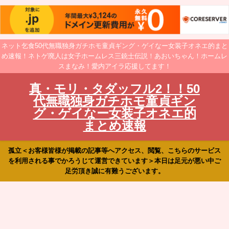
ネット乞食50代無職独身ガチホモ童貞ギング・ゲイなー女装子オネエ的まと
め速報！ネトゲ廃人は女子ホームレス三銃士伝説！あおいちゃん！ホームレ
スまなみ！愛内アイラ応援してます！
真・モリ・タダッフル2！！50
代無職独身ガチホモ童貞ギン
グ・ゲイなー女装子オネエ的
まとめ速報
孤立＜お客様皆様が掲載の記事等へアクセス、閲覧、こちらのサービス
を利用される事でかろうじて運営できています＞本日は足元が悪い中ご
足労頂き誠に有難うございます。