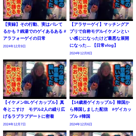
【実録】その行動、実はバレて
【アラサーゲイ】マッチングア
るかも？銭湯でのゲイあるある #
プリで自称モデルイケメンとい
アラフォーゲイの日常
い感じになったけど最悪な展開
になった… 【日常vlog】
2024年12月9日
2024年12月8日
【イケメンBLゲイカップル】真
【14歳差ゲイカップル】韓国か
冬とこすけ モデル2人の繰り広
ら帰国しました配信 #ゲイカッ
げるラブラブデートに密着
プル #韓国
2024年12月7日
2024年12月6日