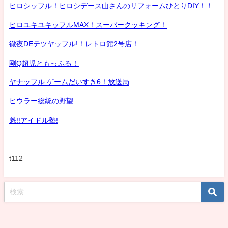
ヒロシッフル！ヒロシデース山さんのリフォームひとりDIY！！
ヒロユキユキッフルMAX！スーパークッキング！
徹夜DEテツヤッフル!！レトロ館2号店！
剛Q超児ともっふる！
ヤナッフル ゲームだいすき6！放送局
ヒウラー総統の野望
魁!!アイドル塾!
t112