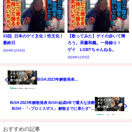
33話_日本のゲイ文化ㅣ性文化ㅣ
【歌ってみた】ゲイの歩いて帰
最終日
ろう。斉藤和義。一発録り！
ゲイ LGBTちゃんねる。
2024年12月6日
2024年12月5日
BiSH 2023年解散発表...
BiSH 2023年解散発表 BiSH 結成6年で重大な決断
BiSH・「♪プロミスザス」 解散までに果たす“約
束”【スッキリ 2021年12月24日】
おすすめの記事