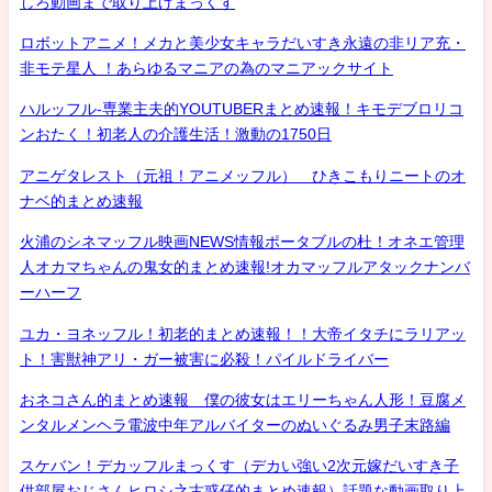
しろ動画まで取り上げまっくす
ロボットアニメ！メカと美少女キャラだいすき永遠の非リア充・
非モテ星人 ！あらゆるマニアの為のマニアックサイト
ハルッフル-専業主夫的YOUTUBERまとめ速報！キモデブロリコ
ンおたく！初老人の介護生活！激動の1750日
アニゲタレスト（元祖！アニメッフル） ひきこもりニートのオ
ナベ的まとめ速報
火浦のシネマッフル映画NEWS情報ポータブルの杜！オネエ管理
人オカマちゃんの鬼女的まとめ速報!オカマッフルアタックナンバ
ーハーフ
ユカ・ヨネッフル！初老的まとめ速報！！大帝イタチにラリアッ
ト！害獣神アリ・ガー被害に必殺！パイルドライバー
おネコさん的まとめ速報 僕の彼女はエリーちゃん人形！豆腐メ
ンタルメンヘラ電波中年アルバイターのぬいぐるみ男子末路編
スケバン！デカッフルまっくす（デカい強い2次元嫁だいすき子
供部屋おじさんヒロシ之古惑仔的まとめ速報）話題な動画取り上