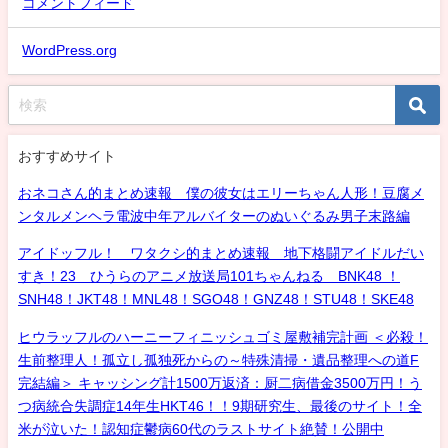
コメントフィード
WordPress.org
おすすめサイト
おネコさん的まとめ速報 僕の彼女はエリーちゃん人形！豆腐メ
ンタルメンヘラ電波中年アルバイターのぬいぐるみ男子末路編
アイドッフル！ ワタクシ的まとめ速報 地下格闘アイドルだい
すき！23 ひうらのアニメ放送局101ちゃんねる BNK48 ！
SNH48！JKT48！MNL48！SGO48！GNZ48！STU48！SKE48
ヒウラッフルのハーニーフィニッシュゴミ屋敷補完計画 ＜必殺！
生前整理人！孤立し孤独死からの～特殊清掃・遺品整理への道F
完結編＞ キャッシング計1500万返済：厨二病借金3500万円！う
つ病統合失調症14年生HKT46！！9期研究生、最後のサイト！全
米が泣いた！認知症鬱病60代のラストサイト絶賛！公開中