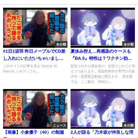
未分類
未分類
#1日1涙羽 昨日メープルでCD差
夏休み控え…再感染のケースも
し入れにいただいちゃいまし…
『BA.5』特性は？ワクチン効果
は？忽那教授に聞く(2022年7月4
このサイトの記事を見る Source: 杜
新型コロナの感染者が、全国でじわりと増
Source: シネマッフル...
えつつあります。感染制御学が専門の大阪
日)
大学・忽那賢志教授に聞きます。 東京都
では、ここ数日、3000人...
ニュース
未分類
【画像】小倉優子（40）の制服
2人が語る「乃木坂が仲良しな理