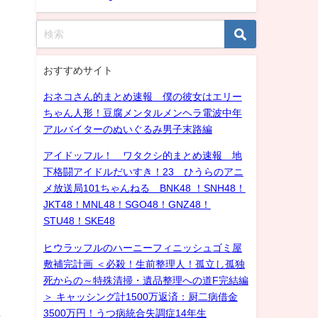
おすすめサイト
おネコさん的まとめ速報 僕の彼女はエリー
ちゃん人形！豆腐メンタルメンヘラ電波中年
アルバイターのぬいぐるみ男子末路編
アイドッフル！ ワタクシ的まとめ速報 地
下格闘アイドルだいすき！23 ひうらのアニ
メ放送局101ちゃんねる BNK48 ！SNH48！
JKT48！MNL48！SGO48！GNZ48！
STU48！SKE48
ヒウラッフルのハーニーフィニッシュゴミ屋
敷補完計画 ＜必殺！生前整理人！孤立し孤独
死からの～特殊清掃・遺品整理への道F完結編
＞ キャッシング計1500万返済：厨二病借金
3500万円！うつ病統合失調症14年生