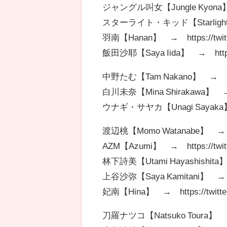
ジャングル叫女【Jungle Kyona】 → h
スターライト・キッド【Starlight kid】
羽南【Hanan】 → https://twitte
飯田沙耶【Saya Iida】 → https://
中野たむ【Tam Nakano】 → https:
白川未奈【Mina Shirakawa】 → htt
ウナギ・サヤカ【Unagi Sayaka】→htt
渡辺桃【Momo Watanabe】 → http
AZM【Azumi】 → https://twitt
林下詩美【Utami Hayashishita】 →
上谷沙弥【Saya Kamitani】 → http
妃南【Hina】 → https://twitter.
刀羅ナツコ【Natsuko Toura】 → h