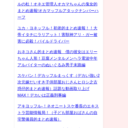
ルの杜！オネエ管理人オカマちゃんの鬼女的
まとめ速報!オカマッフルアタックナンバーハ
ーフ
ユカ・ヨネッフル！初老的まとめ速報！！大
帝イタチにラリアット！害獣神アリ・ガー被
害に必殺！パイルドライバー
おネコさん的まとめ速報 僕の彼女はエリー
ちゃん人形！豆腐メンタルメンヘラ電波中年
アルバイターのぬいぐるみ男子末路編
スケバン！デカッフルまっくす（デカい強い2
次元嫁だいすき子供部屋おじさんヒロシ之古
惑仔的まとめ速報）話題な動画取り上げ
MAX！デカいは正義刑事編
アキヨッフル-！ネオニートスケ番長のエキス
トラ芸能情報局！（子ども部屋おばさんの自
宅警備員的まとめ速報）