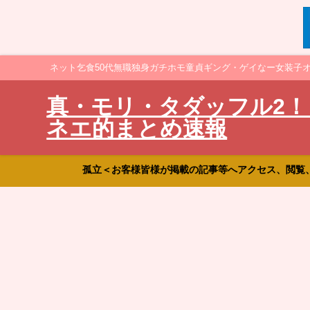
ネット乞食50代無職独身ガチホモ童貞ギング・ゲイなー女装子
真・モリ・タダッフル2！
ネエ的まとめ速報
孤立＜お客様皆様が掲載の記事等へアクセス、閲覧