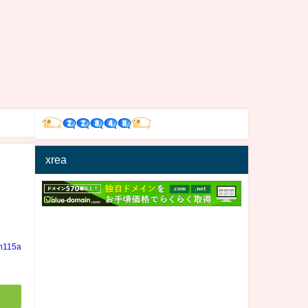
xrea
in115a