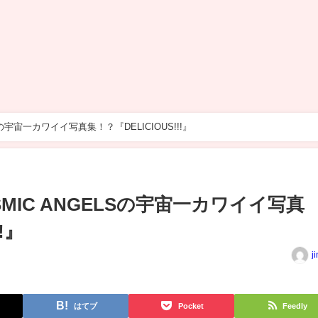
の宇宙一カワイイ写真集！？『DELICIOUS!!!』
MIC ANGELSの宇宙一カワイイ写真
!』
j
はてブ
Pocket
Feedly