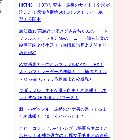
女
HKT46！！9期研究生、最後のサイト！全米が
谷
泣いた！認知症鬱病60代のラストサイト絶
賛！公開中
三
魔法熟女/美魔女ッ娘メグみみちゃんのニート
ッフルステーションMAX！ ニート仙人仙女の
映画三昧老後生活！（無職孤独居老人的まと
め速報Z)]
乙女系腐男子のオカマッフルMAX2- FX！
オ・カマトレーダーの逆襲！！ 極道のオカ
マたち編（おもしろ動画まとめ速報）
タダッフル！ネトゲ廃人的まとめ速報！！ネ
ット乞食DE2000万パワーズ！
新・ハゲッフル！哀愁のハゲ男の髪ってるま
とめ速報！！激しくハゲっTEL？
こじ！コジッフル@！-レズっ娘百合ネエ！こ
じらせ！50独身処女のBL腐女子的まとめ速報-