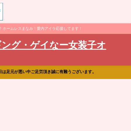
！ホームレスまなみ！愛内アイラ応援してます！
ギング・ゲイなー女装子オ
日は足元が悪い中ご足労頂き誠に有難うございます。