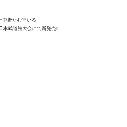
ー中野たむ率いる
集が日本武道館大会にて新発売‼