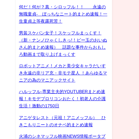
何だ！何が？真・シロッフル！！ 永遠の
無職童貞- ぼっちなニート的まとめ速報！一
生童貞上等夜露死苦！
男装スケバン女子！スケッフルまっくす！
（新・ナンノひゃくしきっ!！ビー玉のおいぬ
さん的まとめ速報） 話題な事件からおもし
ろ動画まで取り上げまっくす
ロボットアニメ！メカと美少女キャラだいす
き永遠の非リア充・非モテ星人 ！あらゆるマ
ニアの為のマニアックサイト
ハルッフル-専業主夫的YOUTUBERまとめ速
報！キモデブロリコンおたく！初老人の介護
生活！激動の1750日
アニゲタレスト（元祖！アニメッフル） ひ
きこもりニートのオナベ的まとめ速報
火浦のシネマッフル映画NEWS情報ポータブ