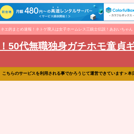
オネエ的まとめ速報！ネトゲ廃人は女子ホームレス三銃士伝説！あおいちゃん
！50代無職独身ガチホモ童貞
、こちらのサービスを利用される事でかろうじて運営できています＞本