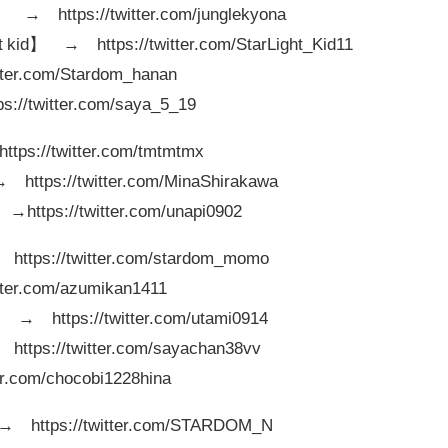
ttps://twitter.com/junglekyona
 → https://twitter.com/StarLight_Kid11
r.com/Stardom_hanan
twitter.com/saya_5_19
//twitter.com/tmtmtmx
ps://twitter.com/MinaShirakawa
ps://twitter.com/unapi0902
s://twitter.com/stardom_momo
er.com/azumikan1411
 https://twitter.com/utami0914
s://twitter.com/sayachan38vv
com/chocobi1228hina
ttps://twitter.com/STARDOM_N