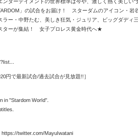
エンターテイメントの世界標準は今や、激しく熱く美しい“
TARDOM」の試合をお届け！ スターダムのアイコン・岩
スラー・中野たむ、美しき狂気・ジュリア、ビッグダディ
スターが集結！ 女子プロレス黄金時代へ★
list...
0円で最新試合/過去試合が見放題!!］
en in "Stardom World".
titles.
://twitter.com/MayuIwatani