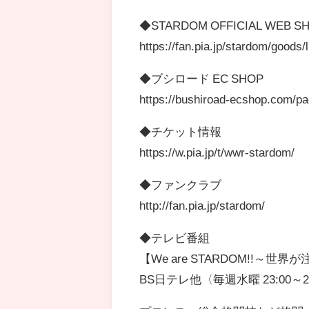
◆STARDOM OFFICIAL WEB S
https://fan.pia.jp/stardom/goods/l
◆ブシロード EC SHOP
https://bushiroad-ecshop.com/pa
◆チケット情報
https://w.pia.jp/t/wwr-stardom/
◆ファンクラブ
http://fan.pia.jp/stardom/
◆テレビ番組
【We are STARDOM!!～
BS日テレ他〈毎週水曜 23:00～2