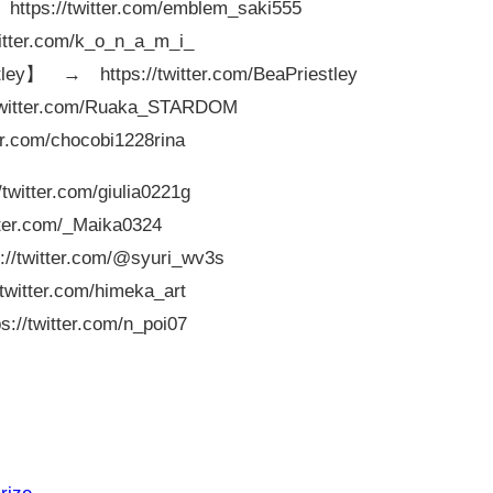
s://twitter.com/emblem_saki555
er.com/k_o_n_a_m_i_
→ https://twitter.com/BeaPriestley
tter.com/Ruaka_STARDOM
com/chocobi1228rina
tter.com/giulia0221g
r.com/_Maika0324
twitter.com/@syuri_wv3s
ter.com/himeka_art
twitter.com/n_poi07
rize