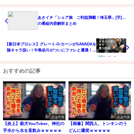
あさイチ「シェア旅 ご利益満載！埼玉県」[字]…
の番組内容解析まとめ
【新日本プロレス】グレート-O-カーンがSANADAを
陰キャラ扱い！中島佑斗がついにファレと遭遇！痛
快‼石井智宏がEVILの法律を逆手に取る！O-カーン
にイケメン化計画？njpw njwk16
おすすめの記事
ニュース
ニュース
【炎上】柴犬YouTuber、神社の
【画像】関西人、トンキンのう
手水から水を直飲みｗｗｗｗｗ
どんに爆笑ｗｗｗｗｗ