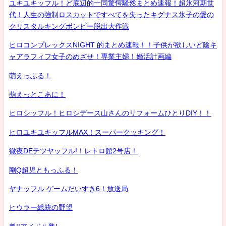
ユキユキッフル！ど底辺的一同驚愕騒然まとめ速報！超氷河期世
代！人生の強制ロスカットですべてを失ったキグナス氷子の愛の
クリスタルキングボンビー脱出大作戦
ヒロコンプレックスNIGHT 的まとめ速報！！子供が欲しいど陰キ
ャアラフィフ女子のめざせ！専業主婦！婚活計画編
萌えっふる！
萌えっとこあに！
ヒロシッフル！ヒロシデース山さんのリフォームひとりDIY！！
ヒロユキユキッフルMAX！スーパークッキング！
徹夜DEテツヤッフル!！レトロ館2号店！
剛Q超児ともっふる！
ヤナッフル ゲームだいすき6！放送局
ヒウラー総統の野望