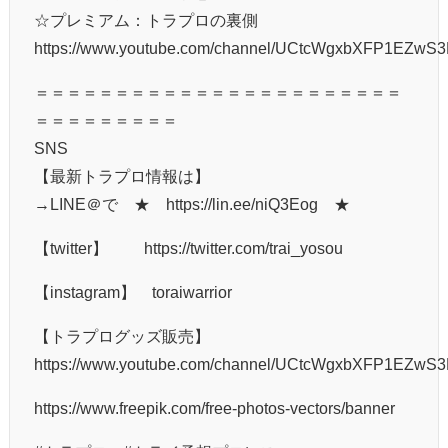
☆プレミアム：トラプロの裏側
https://www.youtube.com/channel/UCtcWgxbXFP1EZwS3
＝＝＝＝＝＝＝＝＝＝＝＝＝＝＝＝＝＝＝＝＝＝＝
＝＝＝＝＝＝＝＝＝
SNS
【最新トラプロ情報は】
→LINE＠で ★ https://lin.ee/niQ3Eog ★
【twitter】 https://twitter.com/trai_yosou
【instagram】 toraiwarrior
【トラプログッズ販売】
https://www.youtube.com/channel/UCtcWgxbXFP1EZwS3
https://www.freepik.com/free-photos-vectors/banner