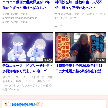
ニコニコ動画の継続課金が12年
神田沙也加 誹謗中傷 人間不
前からずっと掛けっぱなしだっ
信 様々な不安があった？
た…
c_img_param=; //img-
■ 神田沙也加 誹謗中傷 人間不信 様々
c.net/output/category/game.js
な不安があった？
c_img_param=; //img-...
━━━━━━━━━━━━━━━━━━━
■ RID...
未分類
未分類
最新ニュース - ビズリーチ社長・
【都市伝説】予言2020年5月11
多田洋祐さん死去、40歳 ゴル
日に大地震が起る⁉︎首都直下型・
フ中に倒れる 日本の“ダイレク
南海トラフ
最新ニュース - ビズリーチ社長・多田洋祐
...
さん死去、40歳 ゴルフ中に倒れる 日
トリクルーティングの育ての親”
本の“ダイレクトリクルーティングの育て
の親” Copyrig...