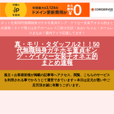
ネット乞食50代無職独身ガチホモ童貞ギング・ゲイなー女装子オネエ的まと
め速報！ネトゲ廃人は女子ホームレス三銃士伝説！あおいちゃん！ホームレ
スまなみ！愛内アイラ応援してます！
真・モリ・タダッフル2！！50
代無職独身ガチホモ童貞ギン
グ・ゲイなー女装子オネエ的
まとめ速報
孤立＜お客様皆様が掲載の記事等へアクセス、閲覧、こちらのサービス
を利用される事でかろうじて運営できています＞本日は足元が悪い中ご
足労頂き誠に有難うございます。