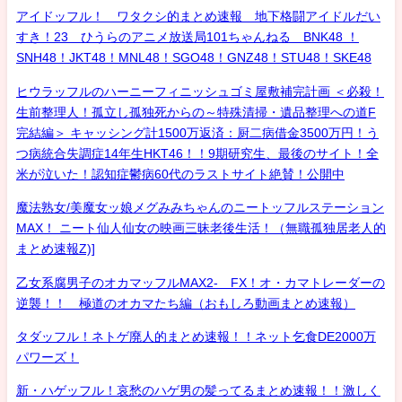
アイドッフル！ ワタクシ的まとめ速報 地下格闘アイドルだい
すき！23 ひうらのアニメ放送局101ちゃんねる BNK48 ！
SNH48！JKT48！MNL48！SGO48！GNZ48！STU48！SKE48
ヒウラッフルのハーニーフィニッシュゴミ屋敷補完計画 ＜必殺！
生前整理人！孤立し孤独死からの～特殊清掃・遺品整理への道F
完結編＞ キャッシング計1500万返済：厨二病借金3500万円！う
つ病統合失調症14年生HKT46！！9期研究生、最後のサイト！全
米が泣いた！認知症鬱病60代のラストサイト絶賛！公開中
魔法熟女/美魔女ッ娘メグみみちゃんのニートッフルステーション
MAX！ ニート仙人仙女の映画三昧老後生活！（無職孤独居老人的
まとめ速報Z)]
乙女系腐男子のオカマッフルMAX2- FX！オ・カマトレーダーの
逆襲！！ 極道のオカマたち編（おもしろ動画まとめ速報）
タダッフル！ネトゲ廃人的まとめ速報！！ネット乞食DE2000万
パワーズ！
新・ハゲッフル！哀愁のハゲ男の髪ってるまとめ速報！！激しく