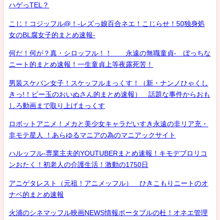
ハゲっTEL？
こじ！コジッフル@！-レズっ娘百合ネエ！こじらせ！50独身処
女のBL腐女子的まとめ速報-
何だ！何が？真・シロッフル！！ 永遠の無職童貞- ぼっちな
ニート的まとめ速報！一生童貞上等夜露死苦！
男装スケバン女子！スケッフルまっくす！（新・ナンノひゃくし
きっ!！ビー玉のおいぬさん的まとめ速報） 話題な事件からおも
しろ動画まで取り上げまっくす
ロボットアニメ！メカと美少女キャラだいすき永遠の非リア充・
非モテ星人 ！あらゆるマニアの為のマニアックサイト
ハルッフル-専業主夫的YOUTUBERまとめ速報！キモデブロリコ
ンおたく！初老人の介護生活！激動の1750日
アニゲタレスト（元祖！アニメッフル） ひきこもりニートのオ
ナベ的まとめ速報
火浦のシネマッフル映画NEWS情報ポータブルの杜！オネエ管理