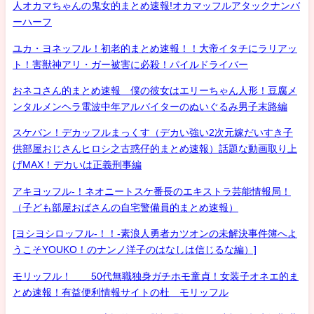
人オカマちゃんの鬼女的まとめ速報!オカマッフルアタックナンバ
ーハーフ
ユカ・ヨネッフル！初老的まとめ速報！！大帝イタチにラリアッ
ト！害獣神アリ・ガー被害に必殺！パイルドライバー
おネコさん的まとめ速報 僕の彼女はエリーちゃん人形！豆腐メ
ンタルメンヘラ電波中年アルバイターのぬいぐるみ男子末路編
スケバン！デカッフルまっくす（デカい強い2次元嫁だいすき子
供部屋おじさんヒロシ之古惑仔的まとめ速報）話題な動画取り上
げMAX！デカいは正義刑事編
アキヨッフル-！ネオニートスケ番長のエキストラ芸能情報局！
（子ども部屋おばさんの自宅警備員的まとめ速報）
[ヨシヨシロッフル-！！-素浪人勇者カツオンの未解決事件簿へよ
うこそYOUKO！のナンノ洋子のはなしは信じるな編）]
モリッフル！ 50代無職独身ガチホモ童貞！女装子オネエ的ま
とめ速報！有益便利情報サイトの杜 モリッフル