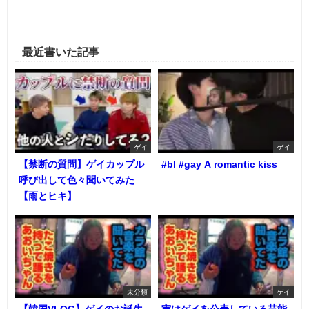
最近書いた記事
ゲイ
ゲイ
【禁断の質問】ゲイカップル
#bl #gay A romantic kiss
呼び出して色々聞いてみた
【雨とヒキ】
未分類
ゲイ