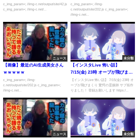
c_img_param=; //img-c.net/output/site/42.js
c_img_param=; //img-
c_img_param=; //img-c.net/...
c.net/output/site/202.js c_img_param=;
//img-c.net...
ニュース
未分類
【画像】最近のAI生成美女さん
【インスタLive 怖い話】
ｗｗｗｗｗ
7/15(金) 23時 オーブが飛びまく
り 驚愕の霊媒師 ガーシーch【東
c_img_param=; //img-
【インスタLive 怖い話】 7/15(金) 23時 オ
c.net/output/site/202.js c_img_param=;
ーブが飛びまくり 驚愕の霊媒師 サブ垢作
谷義和】切り抜き
//img-c.net...
りました！ 登録お願いします https:/...
ニュース
未分類