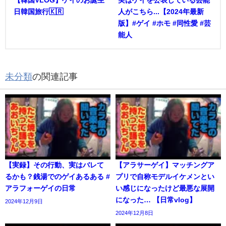
【韓国VLOG】ゲイのお誕生
実はゲイを公表している芸能
日韓国旅行🇰🇷
人がこちら...【2024年最新
版】#ゲイ #ホモ #同性愛 #芸
能人
未分類
の関連記事
【実録】その行動、実はバレて
【アラサーゲイ】マッチングア
るかも？銭湯でのゲイあるある #
プリで自称モデルイケメンとい
アラフォーゲイの日常
い感じになったけど最悪な展開
になった… 【日常vlog】
2024年12月9日
2024年12月8日