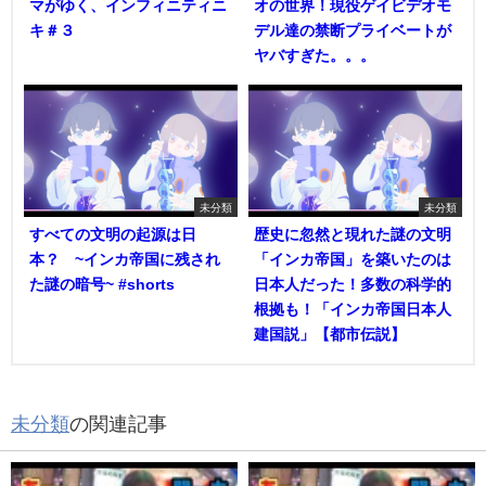
マがゆく、インフィニティニ
オの世界！現役ゲイビデオモ
キ＃３
デル達の禁断プライベートが
ヤバすぎた。。。
未分類
未分類
すべての文明の起源は日
歴史に忽然と現れた謎の文明
本？ ~インカ帝国に残され
「インカ帝国」を築いたのは
た謎の暗号~ #shorts
日本人だった！多数の科学的
根拠も！「インカ帝国日本人
建国説」【都市伝説】
未分類
の関連記事