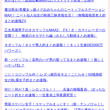
米が泣いた！認知症鬱病60代のラストサイト絶賛！公開中
魔法熟女/美魔女ッ娘メグみみちゃんのニートッフルステーション
MAX！ ニート仙人仙女の映画三昧老後生活！（無職孤独居老人的
まとめ速報Z)]
乙女系腐男子のオカマッフルMAX2- FX！オ・カマトレーダーの
逆襲！！ 極道のオカマたち編（おもしろ動画まとめ速報）
タダッフル！ネトゲ廃人的まとめ速報！！ネット乞食DE2000万
パワーズ！
新・ハゲッフル！哀愁のハゲ男の髪ってるまとめ速報！！激しく
ハゲっTEL？
こじ！コジッフル@！-レズっ娘百合ネエ！こじらせ！50独身処
女のBL腐女子的まとめ速報-
何だ！何が？真・シロッフル！！ 永遠の無職童貞- ぼっちな
ニート的まとめ速報！一生童貞上等夜露死苦！
男装スケバン女子！スケッフルまっくす！（新・ナンノひゃくし
きっ!！ビー玉のおいぬさん的まとめ速報） 話題な事件からおも