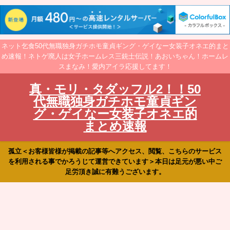
ネット乞食50代無職独身ガチホモ童貞ギング・ゲイなー女装子オネエ的まと
め速報！ネトゲ廃人は女子ホームレス三銃士伝説！あおいちゃん！ホームレ
スまなみ！愛内アイラ応援してます！
真・モリ・タダッフル2！！50
代無職独身ガチホモ童貞ギン
グ・ゲイなー女装子オネエ的
まとめ速報
孤立＜お客様皆様が掲載の記事等へアクセス、閲覧、こちらのサービス
を利用される事でかろうじて運営できています＞本日は足元が悪い中ご
足労頂き誠に有難うございます。