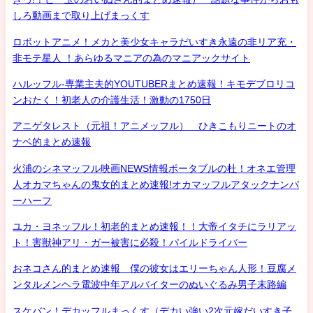
しろ動画まで取り上げまっくす
ロボットアニメ！メカと美少女キャラだいすき永遠の非リア充・
非モテ星人 ！あらゆるマニアの為のマニアックサイト
ハルッフル-専業主夫的YOUTUBERまとめ速報！キモデブロリコ
ンおたく！初老人の介護生活！激動の1750日
アニゲタレスト（元祖！アニメッフル） ひきこもりニートのオ
ナベ的まとめ速報
火浦のシネマッフル映画NEWS情報ポータブルの杜！オネエ管理
人オカマちゃんの鬼女的まとめ速報!オカマッフルアタックナンバ
ーハーフ
ユカ・ヨネッフル！初老的まとめ速報！！大帝イタチにラリアッ
ト！害獣神アリ・ガー被害に必殺！パイルドライバー
おネコさん的まとめ速報 僕の彼女はエリーちゃん人形！豆腐メ
ンタルメンヘラ電波中年アルバイターのぬいぐるみ男子末路編
スケバン！デカッフルまっくす（デカい強い2次元嫁だいすき子