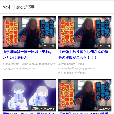
おすすめの記事
ニュース
ニュース
山形県民は一日一回以上笑わな
【画像】独り暮らし俺さんの渾
いといけません
身の夕飯がこちら！！！
c_img_param=; //img-c.net/output/site/42.js
c_img_param=; //img-
c_img_param=; //img-c.net/...
c.net/output/category/game.js
c_img_param=; //img-...
霜降りバラエティ
ニュース