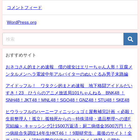
コメントフィード
WordPress.org
おすすめサイト
おネコさん的まとめ速報 僕の彼女はエリーちゃん人形！豆腐メ
ンタルメンヘラ電波中年アルバイターのぬいぐるみ男子末路編
アイドッフル！ ワタクシ的まとめ速報 地下格闘アイドルだい
すき！23 ひうらのアニメ放送局101ちゃんねる BNK48 ！
SNH48！JKT48！MNL48！SGO48！GNZ48！STU48！SKE48
ヒウラッフルのハーニーフィニッシュゴミ屋敷補完計画 ＜必殺！
生前整理人！孤立し孤独死からの～特殊清掃・遺品整理への道F
完結編＞ キャッシング計1500万返済：厨二病借金3500万円！う
つ病統合失調症14年生HKT46！！9期研究生、最後のサイト！全