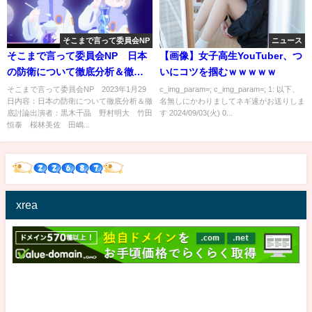
そこまで言って委員会NP
ニュース
そこまで言って委員会NP 日本
【画像】女子高生YouTuber、つ
の防衛について徹底分析＆徹底
いにコツを掴むｗｗｗｗｗ
討論 1月29日
そこまで言って委員会NP 2023年1月29
c_img_param=; c_img_param=; 1: 以下、
日内容：日本の防衛について徹底分析＆徹
名無しにかわりましてネギ速がお送りしま
底討論出演者：黒木千晶 野村明大 竹田
す 2024/09/03(火) 0...
恒泰 桜林美佐 田嶋...
xrea