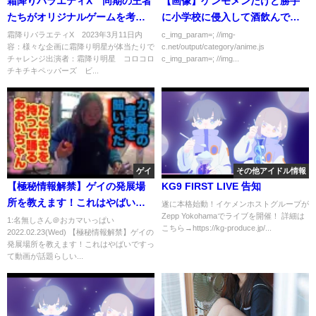
霜降りバラエティX 同期の王者
【画像】ケンモメンだけど勝手
たちがオリジナルゲームを考案
に小学校に侵入して酒飲んでる
し挑戦 後編 3月11日
ｗ パシャ📸
霜降りバラエティX 2023年3月11日内
c_img_param=; //img-
容：様々な企画に霜降り明星が体当たりで
c.net/output/category/anime.js
チャレンジ出演者：霜降り明星 コロコロ
c_img_param=; //img...
チキチキペッパーズ ビ...
ゲイ
その他アイドル情報
【極秘情報解禁】ゲイの発展場
KG9 FIRST LIVE 告知
所を教えます！これはやばいで
遂に本格始動！イケメンホストグループが
Zepp Yokohamaでライブを開催！ 詳細は
す
1:名無しさん＠おカマいっぱい
こちら→https://kg-produce.jp/...
2022.02.23(Wed) 【極秘情報解禁】ゲイの
発展場所を教えます！これはやばいですっ
て動画が話題らしい...