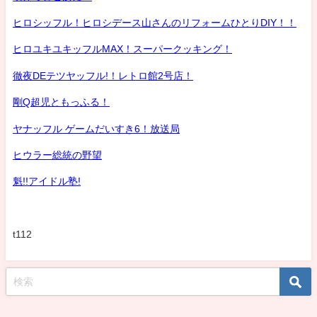
ヒロシッフル！ヒロシデース山さんのリフォームひとりDIY！！
ヒロユキユキッフルMAX！スーパークッキング！
徹夜DEテツヤッフル!！レトロ館2号店！
剛Q超児ともっふる！
ヤナッフル ゲームだいすき6！放送局
ヒウラー総統の野望
魁!!アイドル塾!
t112