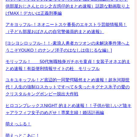
供部屋おじさんヒロシ之古惑仔的まとめ速報）話題な動画取り上
げMAX！デカいは正義刑事編
アキヨッフル-！ネオニートスケ番長のエキストラ芸能情報局！
（子ども部屋おばさんの自宅警備員的まとめ速報）
[ヨシヨシロッフル-！！-素浪人勇者カツオンの未解決事件簿へよ
うこそYOUKO！のナンノ洋子のはなしは信じるな編）]
モリッフル！ 50代無職独身ガチホモ童貞！女装子オネエ的ま
とめ速報！有益便利情報サイトの杜 モリッフル
ユキユキッフル！ど底辺的一同驚愕騒然まとめ速報！超氷河期世
代！人生の強制ロスカットですべてを失ったキグナス氷子の愛の
クリスタルキングボンビー脱出大作戦
ヒロコンプレックスNIGHT 的まとめ速報！！子供が欲しいど陰キ
ャアラフィフ女子のめざせ！専業主婦！婚活計画編
萌えっふる！
萌えっとこあに！