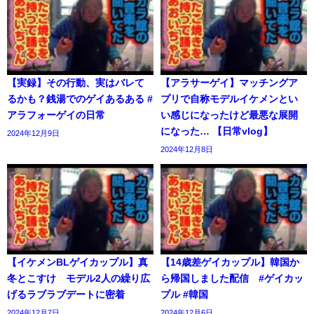
【実録】その行動、実はバレて
【アラサーゲイ】マッチングア
るかも？銭湯でのゲイあるある #
プリで自称モデルイケメンとい
アラフォーゲイの日常
い感じになったけど最悪な展開
になった… 【日常vlog】
2024年12月9日
2024年12月8日
【イケメンBLゲイカップル】真
【14歳差ゲイカップル】韓国か
冬とこすけ モデル2人の繰り広
ら帰国しました配信 #ゲイカッ
げるラブラブデートに密着
プル #韓国
2024年12月7日
2024年12月6日