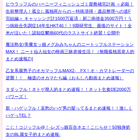
ヒウラッフルのハーニーフィニッシュゴミ屋敷補完計画 ＜必殺！
生前整理人！孤立し孤独死からの～特殊清掃・遺品整理への道F
完結編＞ キャッシング計1500万返済：厨二病借金3500万円！う
つ病統合失調症14年生HKT46！！9期研究生、最後のサイト！全
米が泣いた！認知症鬱病60代のラストサイト絶賛！公開中
魔法熟女/美魔女ッ娘メグみみちゃんのニートッフルステーション
MAX！ ニート仙人仙女の映画三昧老後生活！（無職孤独居老人的
まとめ速報Z)]
乙女系腐男子のオカマッフルMAX2- FX！オ・カマトレーダーの
逆襲！！ 極道のオカマたち編（おもしろ動画まとめ速報）
タダッフル！ネトゲ廃人的まとめ速報！！ネット乞食DE2000万
パワーズ！
新・ハゲッフル！哀愁のハゲ男の髪ってるまとめ速報！！激しく
ハゲっTEL？
こじ！コジッフル@！-レズっ娘百合ネエ！こじらせ！50独身処
女のBL腐女子的まとめ速報-