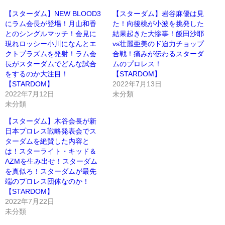
【スターダム】NEW BLOOD3
【スターダム】岩谷麻優は見
にラム会長が登場！月山和香
た！向後桃が小波を挑発した
とのシングルマッチ！会見に
結果起きた大惨事！飯田沙耶
現れロッシー小川になんとエ
vs壮麗亜美のド迫力チョップ
クトプラズムを発射！ラム会
合戦！痛みが伝わるスターダ
長がスターダムでどんな試合
ムのプロレス！
をするのか大注目！
【STARDOM】
【STARDOM】
2022年7月13日
2022年7月12日
未分類
未分類
【スターダム】木谷会長が新
日本プロレス戦略発表会でス
ターダムを絶賛した内容と
は！スターライト・キッド＆
AZMを生み出せ！スターダム
を真似ろ！スターダムが最先
端のプロレス団体なのか！
【STARDOM】
2022年7月22日
未分類