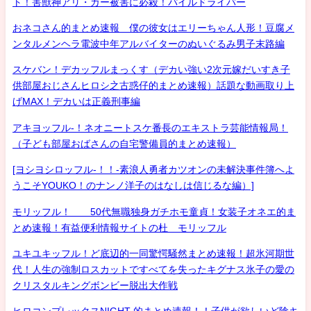
ト！害獣神アリ・ガー被害に必殺！パイルドライバー
おネコさん的まとめ速報 僕の彼女はエリーちゃん人形！豆腐メ
ンタルメンヘラ電波中年アルバイターのぬいぐるみ男子末路編
スケバン！デカッフルまっくす（デカい強い2次元嫁だいすき子
供部屋おじさんヒロシ之古惑仔的まとめ速報）話題な動画取り上
げMAX！デカいは正義刑事編
アキヨッフル-！ネオニートスケ番長のエキストラ芸能情報局！
（子ども部屋おばさんの自宅警備員的まとめ速報）
[ヨシヨシロッフル-！！-素浪人勇者カツオンの未解決事件簿へよ
うこそYOUKO！のナンノ洋子のはなしは信じるな編）]
モリッフル！ 50代無職独身ガチホモ童貞！女装子オネエ的ま
とめ速報！有益便利情報サイトの杜 モリッフル
ユキユキッフル！ど底辺的一同驚愕騒然まとめ速報！超氷河期世
代！人生の強制ロスカットですべてを失ったキグナス氷子の愛の
クリスタルキングボンビー脱出大作戦