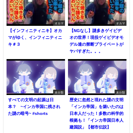
オカマ
オカマ
【インフィニティニキ】オカ
【NGなし】謎多きゲイビデ
マがゆく、インフィニティニ
オの世界！現役ゲイビデオモ
キ＃３
デル達の禁断プライベートが
ヤバすぎた。。。
未分類
未分類
すべての文明の起源は日
歴史に忽然と現れた謎の文明
本？ ~インカ帝国に残され
「インカ帝国」を築いたのは
た謎の暗号~ #shorts
日本人だった！多数の科学的
根拠も！「インカ帝国日本人
建国説」【都市伝説】