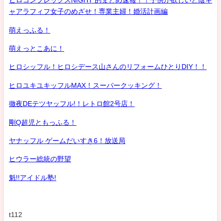
ヒロコンプレックスNIGHT 的まとめ速報！！子供が欲しいど陰キ
ャアラフィフ女子のめざせ！専業主婦！婚活計画編
萌えっふる！
萌えっとこあに！
ヒロシッフル！ヒロシデース山さんのリフォームひとりDIY！！
ヒロユキユキッフルMAX！スーパークッキング！
徹夜DEテツヤッフル!！レトロ館2号店！
剛Q超児ともっふる！
ヤナッフル ゲームだいすき6！放送局
ヒウラー総統の野望
魁!!アイドル塾!
t112