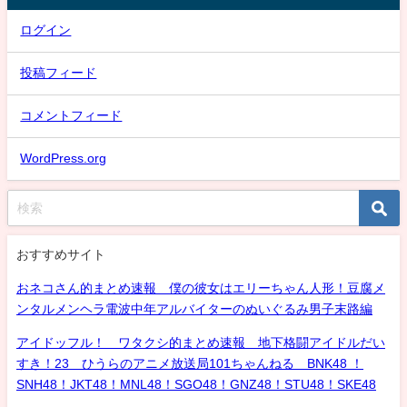
ログイン
投稿フィード
コメントフィード
WordPress.org
おすすめサイト
おネコさん的まとめ速報 僕の彼女はエリーちゃん人形！豆腐メ
ンタルメンヘラ電波中年アルバイターのぬいぐるみ男子末路編
アイドッフル！ ワタクシ的まとめ速報 地下格闘アイドルだい
すき！23 ひうらのアニメ放送局101ちゃんねる BNK48 ！
SNH48！JKT48！MNL48！SGO48！GNZ48！STU48！SKE48