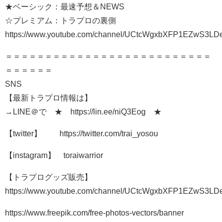
★ベーシック：最速予想＆NEWS
☆プレミアム：トラプロの裏側
https://www.youtube.com/channel/UCtcWgxbXFP1EZwS3LDe
＝＝＝＝＝＝＝＝＝＝＝＝＝＝＝＝＝＝＝＝＝＝＝＝＝＝
＝＝＝＝＝＝
SNS
【最新トラプロ情報は】
→LINE＠で ★ https://lin.ee/niQ3Eog ★
【twitter】 https://twitter.com/trai_yosou
【instagram】 toraiwarrior
【トラプログッズ販売】
https://www.youtube.com/channel/UCtcWgxbXFP1EZwS3LDe
https://www.freepik.com/free-photos-vectors/banner