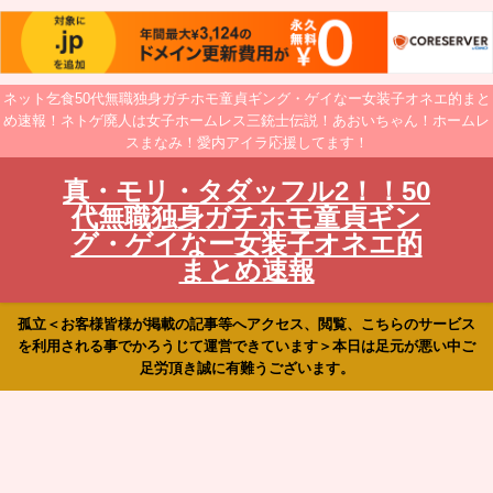
ネット乞食50代無職独身ガチホモ童貞ギング・ゲイなー女装子オネエ的まと
め速報！ネトゲ廃人は女子ホームレス三銃士伝説！あおいちゃん！ホームレ
スまなみ！愛内アイラ応援してます！
真・モリ・タダッフル2！！50
代無職独身ガチホモ童貞ギン
グ・ゲイなー女装子オネエ的
まとめ速報
孤立＜お客様皆様が掲載の記事等へアクセス、閲覧、こちらのサービス
を利用される事でかろうじて運営できています＞本日は足元が悪い中ご
足労頂き誠に有難うございます。