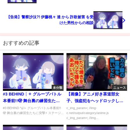
ズ！みのる対中島！サイン会！会場前売店！新商品
がヤバイ！njpw njwtl njbosj
【告発】警察沙汰?! 伊藤桃々 達 から 詐欺被害 を受
けた男性からの相談
おすすめの記事
未分類
ニュース
#3 BEHIND┊✧ グループバトル
【画像】アニメ好き茶道部女
本番前!!🫣 舞台裏の練習生たち
子、強盗犯をヘッドロックして
に突撃⚡️ ✧┊[PRODUCE 101
感謝状をもらうｗｗｗｗｗ
#3 BEHIND *໒꒱⋆ グループバトル本番前!!
c_img_param=; //img-
🫣 舞台裏の練習生たちに突撃⚡️ ステージ...
c.net/output/category/anime.js
JAPAN THE GIRLS]
c_img_param=; //img...