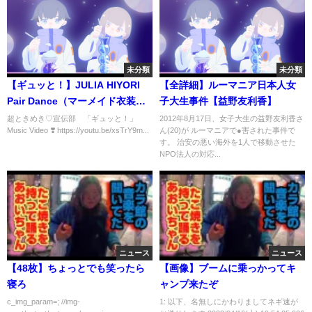
未分類
未分類
【ギュッと！】JULIA HIYORI
【全詳細】ルーマニア日本人女
Pair Dance（マーメイド衣装）#
子大生事件【益野友利香】
ギュッと #とき宣ギュッと #超と
超ときめき♡宣伝部 「ギュッと！」
2012年8月17日、女子大生の益野友利香さ
Music Video ❣️ https://youtu.be/xsTrY9m...
ん(20)が ルーマニアで●害された事件で
きめき宣伝部 #TOKISEN
す。 治安の悪い海外を1人で移動させた
#Gyutto #shorts
NPO法人の対応...
ニュース
ニュース
【48枚】ちょっとでも笑ったら
【画像】ブームに乗っかってキ
寝ろ
ャンプ来たぞ
c_img_param=; //img-
1: 以下、名無しにかわりましてネギ速が