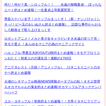
何だ！何が？真・シロッフル！！ 永遠の無職童貞- ぼっちな
ニート的まとめ速報！一生童貞上等夜露死苦！
男装スケバン女子！スケッフルまっくす！（新・ナンノひゃくし
きっ!！ビー玉のおいぬさん的まとめ速報） 話題な事件からおも
しろ動画まで取り上げまっくす
ロボットアニメ！メカと美少女キャラだいすき永遠の非リア充・
非モテ星人 ！あらゆるマニアの為のマニアックサイト
ハルッフル-専業主夫的YOUTUBERまとめ速報！キモデブロリコ
ンおたく！初老人の介護生活！激動の1750日
アニゲタレスト（元祖！アニメッフル） ひきこもりニートのオ
ナベ的まとめ速報
火浦のシネマッフル映画NEWS情報ポータブルの杜！オネエ管理
人オカマちゃんの鬼女的まとめ速報!オカマッフルアタックナンバ
ーハーフ
ユカ・ヨネッフル！初老的まとめ速報！！大帝イタチにラリアッ