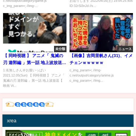
c.net/output/category/game.js
お送りします 2022/04/16(土) 19:54:25.906
c_img_param=; //img-...
ID:32rSi3nJd //s...
未分類
ニュース
【 同時視聴 】 アニメ「 鬼滅の
【画像】吉岡里帆さん(31)、イメ
刃 遊郭編 」第一話 地上波放送【
チェンｗｗｗｗｗ
映画 Vtuber 常世モコ 】
1:名無しさん＠お腹いっぱい
c_img_param=; //img-
2021.12.05(Sun) 【 同時視聴 】 アニメ「
c.net/output/category/anime.js
鬼滅の刃 遊郭編 」第一話 地上波放送【
c_img_param=; //img...
映画 Vt...
xrea