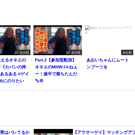
未分類
未分類
未分類
教えるオネエの
Part.2【参加型配信】
あおいちゃんにムート
方《カバンの持
オネエのMHW:I⚔️ねぇ
ンブーツを
#あるある #ゲイ
ー！途中で落ちたんだ
めにのりたい
㌔💢
、実はバレてるか
【アラサーゲイ】マッチングア