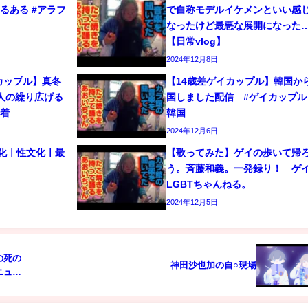
るある #アラフ
で自称モデルイケメンといい感
なったけど最悪な展開になった
【日常vlog】
2024年12月8日
カップル】真冬
【14歳差ゲイカップル】韓国か
人の繰り広げる
国しました配信 #ゲイカップル 
密着
韓国
2024年12月6日
文化ㅣ性文化ㅣ最
【歌ってみた】ゲイの歩いて帰
う。斉藤和義。一発録り！ 
LGBTちゃんねる。
2024年12月5日
の死の
神田沙也加の自○現場
ニュー