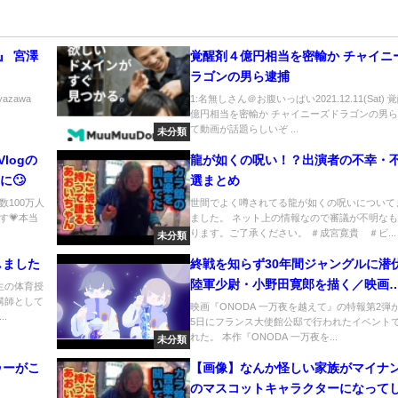
る』 宮澤
覚醒剤４億円相当を密輸か チャイニ
ラゴンの男ら逮捕
iyazawa
1:名無しさん＠お腹いっぱい2021.12.11(Sat)
億円相当を密輸か チャイニーズドラゴンの男
て動画が話題らしいぞ ...
未分類
logの
龍が如くの呪い！？出演者の不幸・不
に🙄
選まとめ
100万人
世間でよく噂されてる龍が如くの呪いについて
す💗本当
ました。 ネット上の情報なので審議が不明な
ります。ご了承ください。 ＃成宮寛貴 ＃ビ...
未分類
しました
終戦を知らず30年間ジャングルに潜
陸軍少尉・小野田寛郎を描く／映画
生の体育授
講師として
『ONODA 一万夜を越えて』特報第2
映画『ONODA 一万夜を越えて』の特報第2弾が
.
5日にフランス大使館公邸で行われたイベント
れた。 本作『ONODA 一万夜を...
未分類
ゥーがこ
【画像】なんか怪しい家族がマイナ
のマスコットキャラクターになって