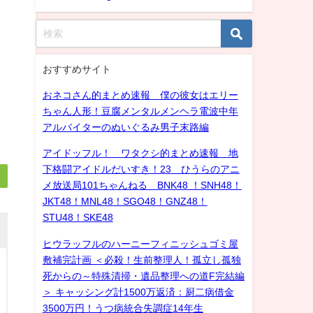
おすすめサイト
おネコさん的まとめ速報 僕の彼女はエリー
ちゃん人形！豆腐メンタルメンヘラ電波中年
アルバイターのぬいぐるみ男子末路編
アイドッフル！ ワタクシ的まとめ速報 地
下格闘アイドルだいすき！23 ひうらのアニ
メ放送局101ちゃんねる BNK48 ！SNH48！
JKT48！MNL48！SGO48！GNZ48！
STU48！SKE48
ヒウラッフルのハーニーフィニッシュゴミ屋
敷補完計画 ＜必殺！生前整理人！孤立し孤独
死からの～特殊清掃・遺品整理への道F完結編
＞ キャッシング計1500万返済：厨二病借金
3500万円！うつ病統合失調症14年生