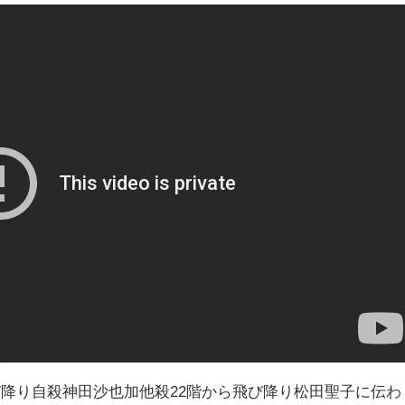
び降り自殺神田沙也加他殺22階から飛び降り松田聖子に伝わ