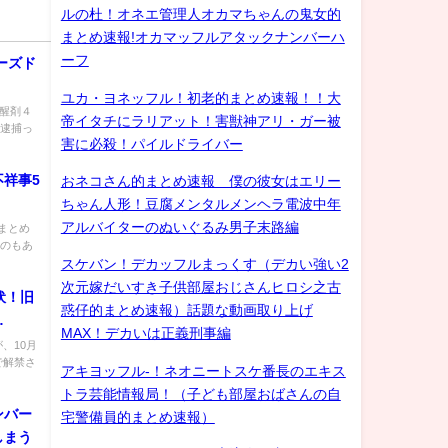
ルの杜！オネエ管理人オカマちゃんの鬼女的
まとめ速報!オカマッフルアタックナンバーハ
ーフ
ーズド
ユカ・ヨネッフル！初老的まとめ速報！！大
 覚醒剤４
帝イタチにラリアット！害獣神アリ・ガー被
ら逮捕っ
害に必殺！パイルドライバー
祥事5
おネコさん的まとめ速報 僕の彼女はエリー
ちゃん人形！豆腐メンタルメンヘラ電波中年
アルバイターのぬいぐるみ男子末路編
まとめ
ものもあ
スケバン！デカッフルまっくす（デカい強い2
次元嫁だいすき子供部屋おじさんヒロシ之古
伏！旧
惑仔的まとめ速報）話題な動画取り上げ
MAX！デカいは正義刑事編
弾
、10月
で解禁さ
アキヨッフル-！ネオニートスケ番長のエキス
トラ芸能情報局！（子ども部屋おばさんの自
ンバー
宅警備員的まとめ速報）
しまう