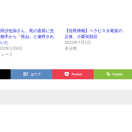
神田沙也加さん、死の直前に交
【住民情報】ベラビスタ尾道の
際相手から「死ね」と連呼され
正体、小栗旬別荘
ていた
2022年7月1日
022年1月6日
未分類
ニュース
はてブ
Pocket
Feedly