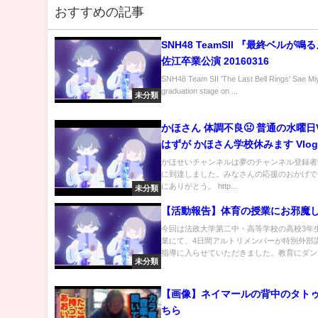
おすすめの記事
SNH48 TeamSII 『最終ベルが鳴
佐江卒業公演 20160316
SNH48 Team SII 'The Last Bell Rings' Sae M
graduation stage on ...
未分類
かほさん 体調不良🤢 普通の水曜日V
はずが かほさん学校休みます Vlog
かほせいチャンネルは夢のチャンネル登録者数
に到達しました。みなさんの応援のおかげで
にありがとう。 http...
未分類
【活動報告】体育の授業にお邪魔
今回は法政大学第二中・高等学校の高校3年
業にて、4日間アルトリメンバーが特別外部
指導に入らせていただきました。教育にダン..
未分類
【画像】ネイマールの背中のタト
ちら