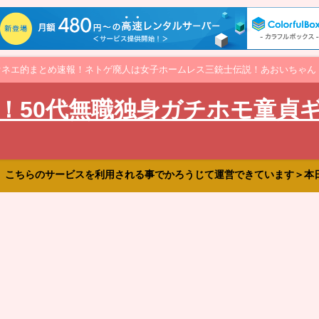
オネエ的まとめ速報！ネトゲ廃人は女子ホームレス三銃士伝説！あおいちゃん
！50代無職独身ガチホモ童貞
、こちらのサービスを利用される事でかろうじて運営できています＞本