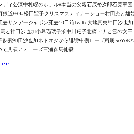
レディ公演中札幌のホテル#本当の父親石原裕次郎石原軍団
鉄道999#松田聖子クリスマスディナーショー村田充と離
サンデージャポン死去10日前Twitte大地真央神田沙也加
春馬と神田沙也加小島瑠璃子涙中川翔子悲痛アナと雪の女王
熱愛神田沙也加ネトオタから誹謗中傷ロープ所属SAYAKA
AAで共演アミューズ三浦春馬他殺
rize