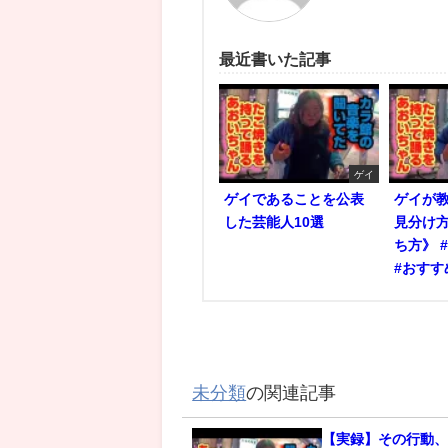
最近書いた記事
ゲイ
ゲイであることを公表
ゲイが
した芸能人10選
見分け
ち方》 
#おすす
未分類
の関連記事
【実録】その行動