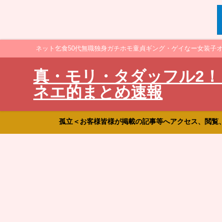
ネット乞食50代無職独身ガチホモ童貞ギング・ゲイなー女装子
真・モリ・タダッフル2！
ネエ的まとめ速報
孤立＜お客様皆様が掲載の記事等へアクセス、閲覧