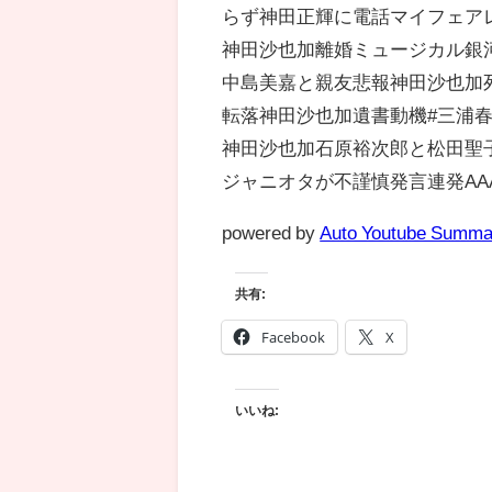
らず神田正輝に電話マイフェア
神田沙也加離婚ミュージカル銀河
中島美嘉と親友悲報神田沙也加死去
転落神田沙也加遺書動機#三浦
神田沙也加石原裕次郎と松田聖子
ジャニオタが不謹慎発言連発A
powered by
Auto Youtube Summa
共有:
Facebook
X
いいね: