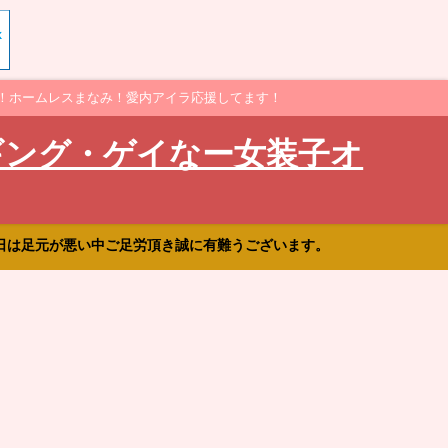
！ホームレスまなみ！愛内アイラ応援してます！
ギング・ゲイなー女装子オ
日は足元が悪い中ご足労頂き誠に有難うございます。