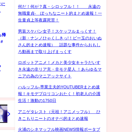
じに
何だ！何が？真・シロッフル！！ 永遠の
…
無職童貞- ぼっちなニート的まとめ速報！一
生童貞上等夜露死苦！
男装スケバン女子！スケッフルまっくす！
ら帰
（新・ナンノひゃくしきっ!！ビー玉のおいぬ
#
さん的まとめ速報） 話題な事件からおもし
ろ動画まで取り上げまっくす
ロボットアニメ！メカと美少女キャラだいす
ろ
き永遠の非リア充・非モテ星人 ！あらゆるマ
ゲイ
ニアの為のマニアックサイト
ハルッフル-専業主夫的YOUTUBERまとめ速
報！キモデブロリコンおたく！初老人の介護
生活！激動の1750日
アニゲタレスト（元祖！アニメッフル） ひ
きこもりニートのオナベ的まとめ速報
火浦のシネマッフル映画NEWS情報ポータブ