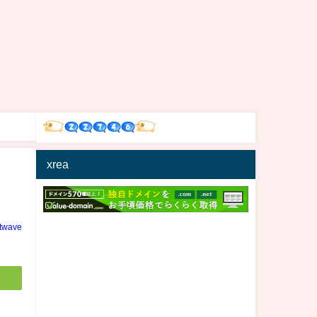
xrea
ltwave