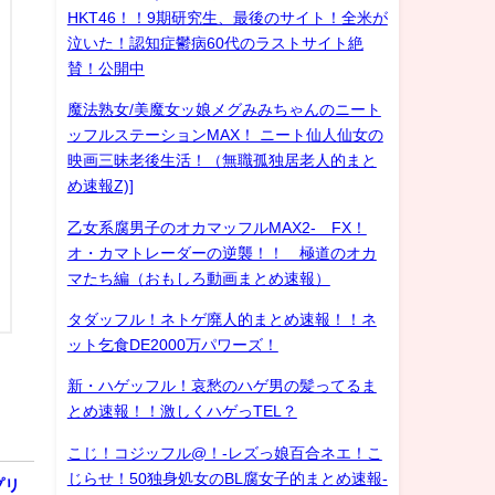
HKT46！！9期研究生、最後のサイト！全米が
泣いた！認知症鬱病60代のラストサイト絶
賛！公開中
魔法熟女/美魔女ッ娘メグみみちゃんのニート
ッフルステーションMAX！ ニート仙人仙女の
映画三昧老後生活！（無職孤独居老人的まと
め速報Z)]
乙女系腐男子のオカマッフルMAX2- FX！
オ・カマトレーダーの逆襲！！ 極道のオカ
マたち編（おもしろ動画まとめ速報）
タダッフル！ネトゲ廃人的まとめ速報！！ネ
ット乞食DE2000万パワーズ！
新・ハゲッフル！哀愁のハゲ男の髪ってるま
とめ速報！！激しくハゲっTEL？
こじ！コジッフル@！-レズっ娘百合ネエ！こ
じらせ！50独身処女のBL腐女子的まとめ速報-
プリ