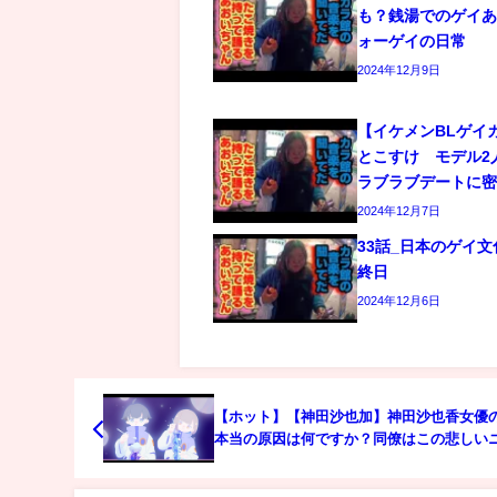
も？銭湯でのゲイあ
ォーゲイの日常
2024年12月9日
【イケメンBLゲイ
とこすけ モデル2
ラブラブデートに
2024年12月7日
33話_日本のゲイ
終日
2024年12月6日
【ホット】【神田沙也加】神田沙也香女優
本当の原因は何ですか？同僚はこの悲しい
スを受け取るために窒息しました！