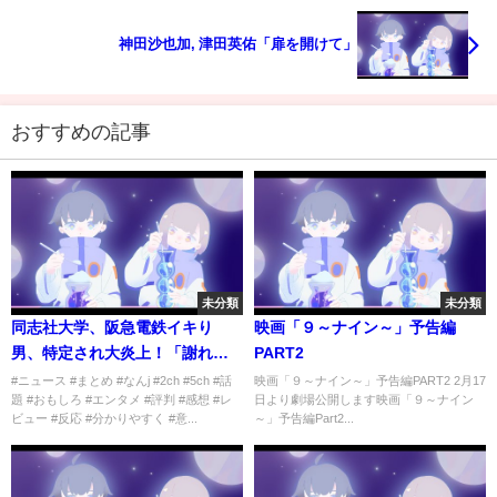
神田沙也加, 津田英佑「扉を開けて」
おすすめの記事
未分類
未分類
同志社大学、阪急電鉄イキり
映画「９～ナイン～」予告編
男、特定され大炎上！「謝れ
PART2
や」「はい、暴行罪」
#ニュース #まとめ #なんj #2ch #5ch #話
映画「９～ナイン～」予告編PART2 2月17
題 #おもしろ #エンタメ #評判 #感想 #レ
日より劇場公開します映画「９～ナイン
ビュー #反応 #分かりやすく #意...
～」予告編Part2...