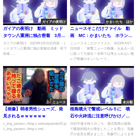
ガイアの夜明け
かまいたち ほか
ガイアの夜明け 動画 ミッド
ニュースそこだけファイル 動
タウン八重洲に独占密着 3月31
画 MC：かまいたち ホラン千
日
秋 2023年4月7日
ガイアの夜明け 2023年3月31日内容：ミ
ニュースそこだけファイル 2023年4月7
ッドタウン八重洲に独占密着出演者：松下
日内容：「衝撃ニュース映像」をある一点
奈緒......
に絞って大放出！令和では考えられない激
レア映像のオンパレード...
ニュース
未分類
【画像】弱者男性シューズ、発
桜島噴火で警戒レベル５に 噴
見されるｗｗｗｗｗｗ
石や火砕流に注意呼びかけ／気
象庁記者会見【ノーカット】
c_img_param=; //img-c.net/output/site/42.js
24日午後８時５分ごろ、鹿児島県の桜島
c_img_param=; //img-c.net/...
で爆発的噴火が発生したことを受け、気象
庁が会見を開きました。気象庁によります