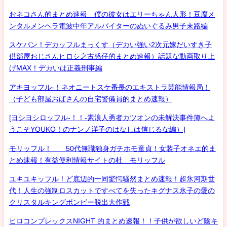
おネコさん的まとめ速報 僕の彼女はエリーちゃん人形！豆腐メ
ンタルメンヘラ電波中年アルバイターのぬいぐるみ男子末路編
スケバン！デカッフルまっくす（デカい強い2次元嫁だいすき子
供部屋おじさんヒロシ之古惑仔的まとめ速報）話題な動画取り上
げMAX！デカいは正義刑事編
アキヨッフル-！ネオニートスケ番長のエキストラ芸能情報局！
（子ども部屋おばさんの自宅警備員的まとめ速報）
[ヨシヨシロッフル-！！-素浪人勇者カツオンの未解決事件簿へよ
うこそYOUKO！のナンノ洋子のはなしは信じるな編）]
モリッフル！ 50代無職独身ガチホモ童貞！女装子オネエ的ま
とめ速報！有益便利情報サイトの杜 モリッフル
ユキユキッフル！ど底辺的一同驚愕騒然まとめ速報！超氷河期世
代！人生の強制ロスカットですべてを失ったキグナス氷子の愛の
クリスタルキングボンビー脱出大作戦
ヒロコンプレックスNIGHT 的まとめ速報！！子供が欲しいど陰キ