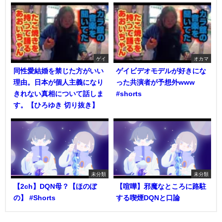
ゲイ
オカマ
同性愛結婚を禁じた方がいい
ゲイビデオモデルが好きにな
理由。日本が個人主義になり
った共演者が予想外www
きれない真相について話しま
#shorts
す。【ひろゆき 切り抜き】
未分類
未分類
【2ch】DQN母？【ほのぼ
【喧嘩】邪魔なところに路駐
の】 #Shorts
する喫煙DQNと口論