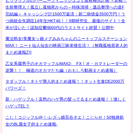
ヒウラッフルのハーニーフィニッシュゴミ屋敷補完計画 ＜必殺！
生前整理人！孤立し孤独死からの～特殊清掃・遺品整理への道F
完結編＞ キャッシング計1500万返済：厨二病借金3500万円！う
つ病統合失調症14年生HKT46！！9期研究生、最後のサイト！全
米が泣いた！認知症鬱病60代のラストサイト絶賛！公開中
魔法熟女/美魔女ッ娘メグみみちゃんのニートッフルステーション
MAX！ ニート仙人仙女の映画三昧老後生活！（無職孤独居老人的
まとめ速報Z)]
乙女系腐男子のオカマッフルMAX2- FX！オ・カマトレーダーの
逆襲！！ 極道のオカマたち編（おもしろ動画まとめ速報）
タダッフル！ネトゲ廃人的まとめ速報！！ネット乞食DE2000万
パワーズ！
新・ハゲッフル！哀愁のハゲ男の髪ってるまとめ速報！！激しく
ハゲっTEL？
こじ！コジッフル@！-レズっ娘百合ネエ！こじらせ！50独身処
女のBL腐女子的まとめ速報-