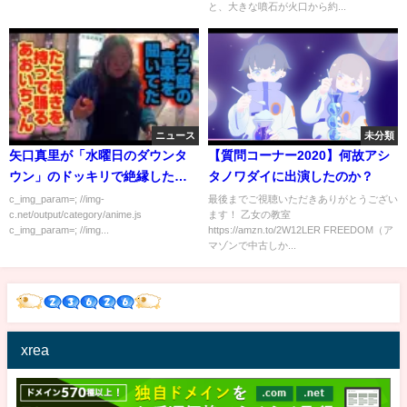
と、大きな噴石が火口から約...
ニュース
未分類
矢口真里が「水曜日のダウンタ
【質問コーナー2020】何故アシ
ウン」のドッキリで絶縁した親
タノワダイに出演したのか？
友は…
c_img_param=; //img-
最後までご視聴いただきありがとうござい
c.net/output/category/anime.js
ます！ 乙女の教室
c_img_param=; //img...
https://amzn.to/2W12LER FREEDOM（ア
マゾンで中古しか...
xrea