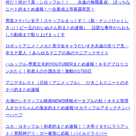
何だ！何が？真・シロッフル！！ 永遠の無職童貞- ぼっちな
ニート的まとめ速報！一生童貞上等夜露死苦！
男装スケバン女子！スケッフルまっくす！（新・ナンノひゃくし
きっ!！ビー玉のおいぬさん的まとめ速報） 話題な事件からおも
しろ動画まで取り上げまっくす
ロボットアニメ！メカと美少女キャラだいすき永遠の非リア充・
非モテ星人 ！あらゆるマニアの為のマニアックサイト
ハルッフル-専業主夫的YOUTUBERまとめ速報！キモデブロリコ
ンおたく！初老人の介護生活！激動の1750日
アニゲタレスト（元祖！アニメッフル） ひきこもりニートのオ
ナベ的まとめ速報
火浦のシネマッフル映画NEWS情報ポータブルの杜！オネエ管理
人オカマちゃんの鬼女的まとめ速報!オカマッフルアタックナンバ
ーハーフ
ユカ・ヨネッフル！初老的まとめ速報！！大帝イタチにラリアッ
ト！害獣神アリ・ガー被害に必殺！パイルドライバー