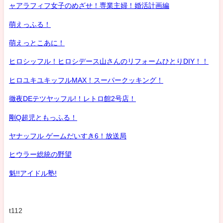
ャアラフィフ女子のめざせ！専業主婦！婚活計画編
萌えっふる！
萌えっとこあに！
ヒロシッフル！ヒロシデース山さんのリフォームひとりDIY！！
ヒロユキユキッフルMAX！スーパークッキング！
徹夜DEテツヤッフル!！レトロ館2号店！
剛Q超児ともっふる！
ヤナッフル ゲームだいすき6！放送局
ヒウラー総統の野望
魁!!アイドル塾!
t112