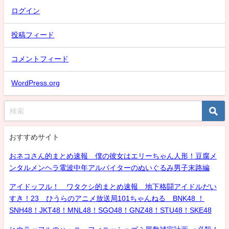
ログイン
投稿フィード
コメントフィード
WordPress.org
おすすめサイト
おネコさん的まとめ速報 僕の彼女はエリーちゃん人形！豆腐メ
ンタルメンヘラ電波中年アルバイターのぬいぐるみ男子末路編
アイドッフル！ ワタクシ的まとめ速報 地下格闘アイドルだい
すき！23 ひうらのアニメ放送局101ちゃんねる BNK48 ！
SNH48！JKT48！MNL48！SGO48！GNZ48！STU48！SKE48