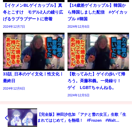
【イケメンBLゲイカップル】真
【14歳差ゲイカップル】韓国か
冬とこすけ モデル2人の繰り広
ら帰国しました配信 #ゲイカッ
げるラブラブデートに密着
プル #韓国
2024年12月7日
2024年12月6日
33話_日本のゲイ文化ㅣ性文化ㅣ
【歌ってみた】ゲイの歩いて帰
最終日
ろう。斉藤和義。一発録り！
ゲイ LGBTちゃんねる。
2024年12月6日
2024年12月5日
【完全版】神田沙也加 「アナと雪の女王」生歌「生
まれてはじめて」を熱唱！ #Frozen #Walt
Disney animation