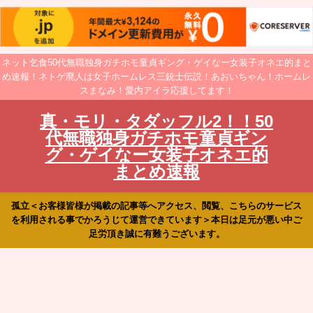
ネット乞食50代無職独身ガチホモ童貞ギング・ゲイなー女装子オネエ的まと
め速報！ネトゲ廃人は女子ホームレス三銃士伝説！あおいちゃん！ホームレ
スまなみ！愛内アイラ応援してます！
真・モリ・タダッフル2！！50
代無職独身ガチホモ童貞ギン
グ・ゲイなー女装子オネエ的
まとめ速報
孤立＜お客様皆様が掲載の記事等へアクセス、閲覧、こちらのサービス
を利用される事でかろうじて運営できています＞本日は足元が悪い中ご
足労頂き誠に有難うございます。