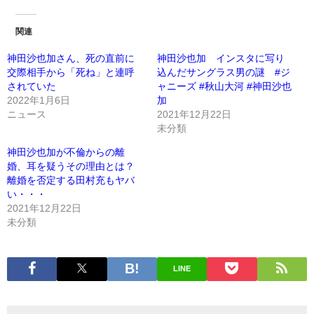
関連
神田沙也加さん、死の直前に
神田沙也加 インスタに写り
交際相手から「死ね」と連呼
込んだサングラス男の謎 #ジ
されていた
ャニーズ #秋山大河 #神田沙也
2022年1月6日
加
ニュース
2021年12月22日
未分類
神田沙也加が不倫からの離
婚、耳を疑うその理由とは？
離婚を否定する田村充もヤバ
い・・・
2021年12月22日
未分類
LINE