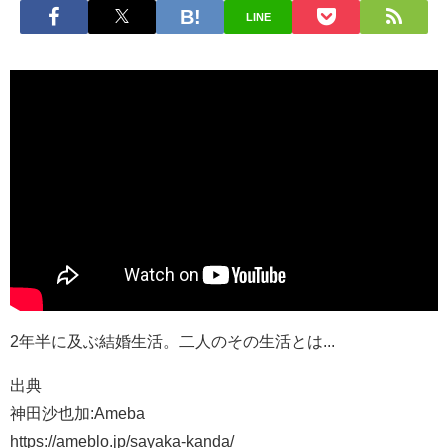
LINE
2年半に及ぶ結婚生活。二人のその生活とは...
出典
神田沙也加:Ameba
https://ameblo.jp/sayaka-kanda/