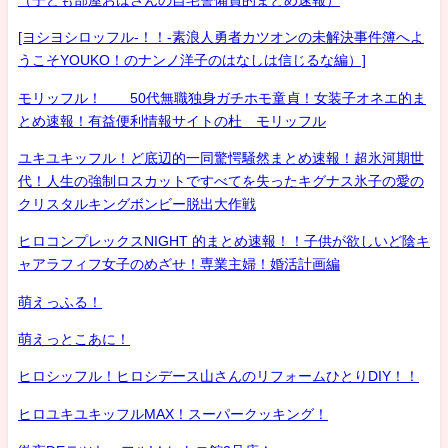
[ヨシヨシロッフル-！！-素浪人勇者カツオンの未解決事件簿へよ
うこそYOUKO！のナンノ洋子のはなしは信じるな編）]
モリッフル！ 50代無職独身ガチホモ童貞！女装子オネエ的ま
とめ速報！有益便利情報サイトの杜 モリッフル
ユキユキッフル！ど底辺的一同驚愕騒然まとめ速報！超氷河期世
代！人生の強制ロスカットですべてを失ったキグナス氷子の愛の
クリスタルキングボンビー脱出大作戦
ヒロコンプレックスNIGHT 的まとめ速報！！子供が欲しいど陰キ
ャアラフィフ女子のめざせ！専業主婦！婚活計画編
萌えっふる！
萌えっとこあに！
ヒロシッフル！ヒロシデース山さんのリフォームひとりDIY！！
ヒロユキユキッフルMAX！スーパークッキング！