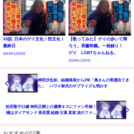
33話_日本のゲイ文化ㅣ性文化ㅣ
【歌ってみた】ゲイの歩いて帰
最終日
ろう。斉藤和義。一発録り！
ゲイ LGBTちゃんねる。
2024年12月6日
2024年12月5日
神田沙也加、結婚発表から2年「奥さんの実感出てき
た」 ハワイ挙式のサプライズも明かす
松田聖子23歳 神田正輝との濃厚キスにファン卒倒！
瞳はダイアモンド 高音質 結婚 引退 直前 涙のファイ
ナル ラスト コンサート:ラジオ ライブ チケットとデ
ィナーショーの値段は？
おすすめの記事