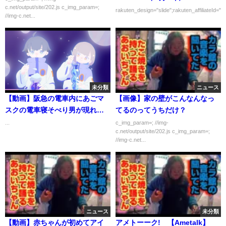
c.net/output/site/202.js c_img_param=;
rakuten_design="slide";rakuten_affiliateId="0
//img-c.net...
未分類
ニュース
【動画】阪急の電車内にあごマ
【画像】家の壁がこんなんなっ
スクの電車寝そべり男が現れ
てるのってうちだけ？
る 注意した車掌に逆ギレ
...
c_img_param=; //img-
c.net/output/site/202.js c_img_param=;
//img-c.net...
ニュース
未分類
【動画】赤ちゃんが初めてアイ
アメトーーク! 【Ametalk】