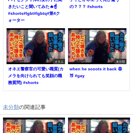
きたいこと聞いてみた🔥☝️
の？？？ #shorts
#shorts#lgbt#lgbtq#第4ク
ォーター
オネエ
未分類
オネエ警察官の可愛い職質(カ
when he scoots it back 😩
メラを向けられても笑顔の職
🍑 #gay
務質問) #shorts
未分類
の関連記事