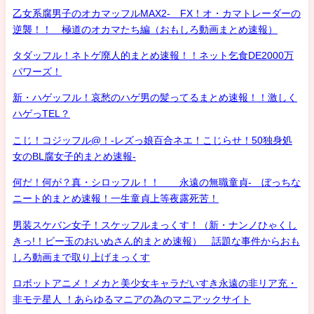
乙女系腐男子のオカマッフルMAX2- FX！オ・カマトレーダーの
逆襲！！ 極道のオカマたち編（おもしろ動画まとめ速報）
タダッフル！ネトゲ廃人的まとめ速報！！ネット乞食DE2000万
パワーズ！
新・ハゲッフル！哀愁のハゲ男の髪ってるまとめ速報！！激しく
ハゲっTEL？
こじ！コジッフル@！-レズっ娘百合ネエ！こじらせ！50独身処
女のBL腐女子的まとめ速報-
何だ！何が？真・シロッフル！！ 永遠の無職童貞- ぼっちな
ニート的まとめ速報！一生童貞上等夜露死苦！
男装スケバン女子！スケッフルまっくす！（新・ナンノひゃくし
きっ!！ビー玉のおいぬさん的まとめ速報） 話題な事件からおも
しろ動画まで取り上げまっくす
ロボットアニメ！メカと美少女キャラだいすき永遠の非リア充・
非モテ星人 ！あらゆるマニアの為のマニアックサイト