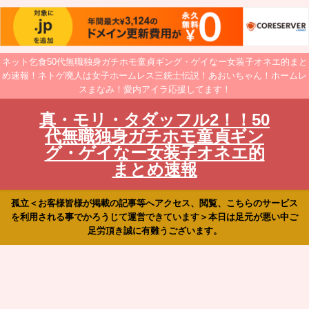
ネット乞食50代無職独身ガチホモ童貞ギング・ゲイなー女装子オネエ的まと
め速報！ネトゲ廃人は女子ホームレス三銃士伝説！あおいちゃん！ホームレ
スまなみ！愛内アイラ応援してます！
真・モリ・タダッフル2！！50
代無職独身ガチホモ童貞ギン
グ・ゲイなー女装子オネエ的
まとめ速報
孤立＜お客様皆様が掲載の記事等へアクセス、閲覧、こちらのサービス
を利用される事でかろうじて運営できています＞本日は足元が悪い中ご
足労頂き誠に有難うございます。