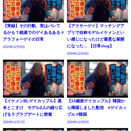
【実録】その行動、実はバレて
【アラサーゲイ】マッチングア
るかも？銭湯でのゲイあるある #
プリで自称モデルイケメンとい
アラフォーゲイの日常
い感じになったけど最悪な展開
になった… 【日常vlog】
2024年12月9日
2024年12月8日
【イケメンBLゲイカップル】真
【14歳差ゲイカップル】韓国か
冬とこすけ モデル2人の繰り広
ら帰国しました配信 #ゲイカッ
げるラブラブデートに密着
プル #韓国
2024年12月7日
2024年12月6日