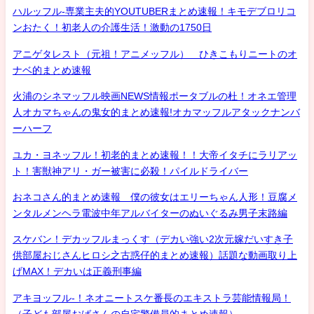
ハルッフル-専業主夫的YOUTUBERまとめ速報！キモデブロリコ
ンおたく！初老人の介護生活！激動の1750日
アニゲタレスト（元祖！アニメッフル） ひきこもりニートのオ
ナベ的まとめ速報
火浦のシネマッフル映画NEWS情報ポータブルの杜！オネエ管理
人オカマちゃんの鬼女的まとめ速報!オカマッフルアタックナンバ
ーハーフ
ユカ・ヨネッフル！初老的まとめ速報！！大帝イタチにラリアッ
ト！害獣神アリ・ガー被害に必殺！パイルドライバー
おネコさん的まとめ速報 僕の彼女はエリーちゃん人形！豆腐メ
ンタルメンヘラ電波中年アルバイターのぬいぐるみ男子末路編
スケバン！デカッフルまっくす（デカい強い2次元嫁だいすき子
供部屋おじさんヒロシ之古惑仔的まとめ速報）話題な動画取り上
げMAX！デカいは正義刑事編
アキヨッフル-！ネオニートスケ番長のエキストラ芸能情報局！
（子ども部屋おばさんの自宅警備員的まとめ速報）