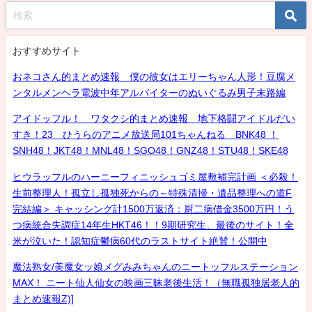
おすすめサイト
おネコさん的まとめ速報 僕の彼女はエリーちゃん人形！豆腐メ
ンタルメンヘラ電波中年アルバイターのぬいぐるみ男子末路編
アイドッフル！ ワタクシ的まとめ速報 地下格闘アイドルだい
すき！23 ひうらのアニメ放送局101ちゃんねる BNK48 ！
SNH48！JKT48！MNL48！SGO48！GNZ48！STU48！SKE48
ヒウラッフルのハーニーフィニッシュゴミ屋敷補完計画 ＜必殺！
生前整理人！孤立し孤独死からの～特殊清掃・遺品整理への道F
完結編＞ キャッシング計1500万返済：厨二病借金3500万円！う
つ病統合失調症14年生HKT46！！9期研究生、最後のサイト！全
米が泣いた！認知症鬱病60代のラストサイト絶賛！公開中
魔法熟女/美魔女ッ娘メグみみちゃんのニートッフルステーション
MAX！ ニート仙人仙女の映画三昧老後生活！（無職孤独居老人的
まとめ速報Z)]