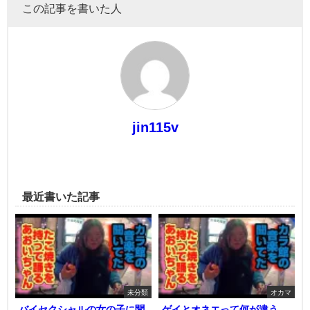
この記事を書いた人
jin115v
最近書いた記事
未分類
オカマ
バイセクシャルの女の子に聞
ゲイとオネエって何が違う