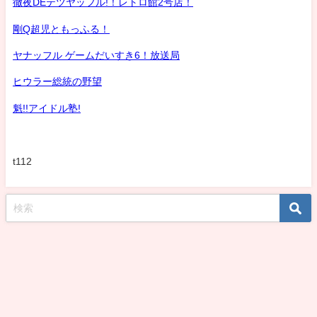
徹夜DEテツヤッフル!！レトロ館2号店！
剛Q超児ともっふる！
ヤナッフル ゲームだいすき6！放送局
ヒウラー総統の野望
魁!!アイドル塾!
t112