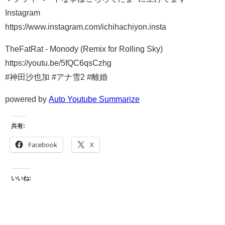
Instagram
https://www.instagram.com/ichihachiyon.insta
TheFatRat - Monody (Remix for Rolling Sky)
https://youtu.be/5fQC6qsCzhg
#神田沙也加 #アナ雪2 #離婚
powered by
Auto Youtube Summarize
共有:
Facebook
X
いいね: