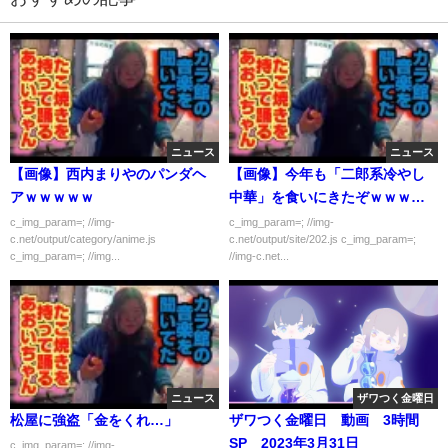
ニュース
ニュース
【画像】西内まりやのパンダヘ
【画像】今年も「二郎系冷やし
アｗｗｗｗｗ
中華」を食いにきたぞｗｗｗｗ
ｗ
c_img_param=; //img-
c_img_param=; //img-
c.net/output/category/anime.js
c.net/output/site/202.js c_img_param=;
c_img_param=; //img...
//img-c.net...
ニュース
ザワつく金曜日
松屋に強盗「金をくれ…」
ザワつく金曜日 動画 3時間
SP 2023年3月31日
c_img_param=; //img-