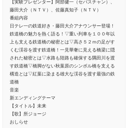
【実験プレゼンター】阿部健一（セバスチャン）、
藤田大介（ＮＴＶ）、佐藤真知子（ＮＴＶ）
番組内容
日テレ一の鉄道好き・藤田大介アナウンサー登場！
鉄道橋の魅力を熱く語る！▽重い列車を１００年以
上も支える鉄道橋の秘密とは▽高さ５２ｍの足がす
くむ渓谷を渡す鉄道橋！一見華奢に見える橋梁に隠
された秘密とは▽水路も陸路も確保する隅田川を渡
す鉄道橋▽橋脚がない秋葉原のシンボル橋を支える
構造とは▽紅葉に染まる雄大な渓谷を渡す最強の鉄
道橋
音楽
新エンディングテーマ
【タイトル】未来
【歌】所ジョージ
おしらせ