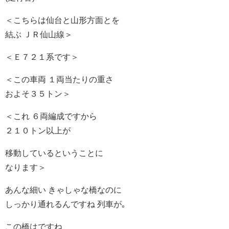
＜こちらは仙台と山形方面とを
結ぶ ＪＲ仙山線＞
＜Ｅ７２１系です＞
＜この車両 １両当たりの重さ
およそ３５トン＞
＜これ ６両編成ですから
２１０トン以上が
移動しているということに
なります＞
あんな細い きゃしゃな橋なのに
しっかり通れるんですね 列車が｡
この橋はですね