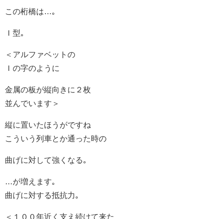
この桁橋は…｡
Ｉ型｡
＜アルファベットの
Ｉの字のように
金属の板が縦向きに２枚
並んでいます＞
縦に置いたほうがですね
こういう列車とか通った時の
曲げに対して強くなる｡
…が増えます｡
曲げに対する抵抗力｡
＜１００年近く支え続けて来た