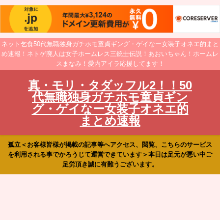
ネット乞食50代無職独身ガチホモ童貞ギング・ゲイなー女装子オネエ的まと
め速報！ネトゲ廃人は女子ホームレス三銃士伝説！あおいちゃん！ホームレ
スまなみ！愛内アイラ応援してます！
真・モリ・タダッフル2！！50
代無職独身ガチホモ童貞ギン
グ・ゲイなー女装子オネエ的
まとめ速報
孤立＜お客様皆様が掲載の記事等へアクセス、閲覧、こちらのサービス
を利用される事でかろうじて運営できています＞本日は足元が悪い中ご
足労頂き誠に有難うございます。