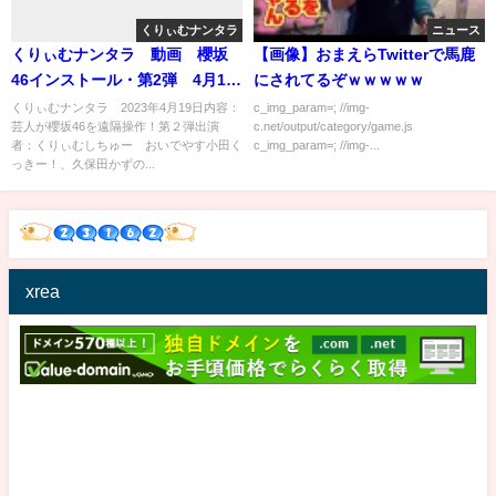
くりぃむナンタラ
ニュース
くりぃむナンタラ 動画 櫻坂
【画像】おまえらTwitterで馬鹿
46インストール・第2弾 4月19
にされてるぞｗｗｗｗｗ
日
くりぃむナンタラ 2023年4月19日内容：
c_img_param=; //img-
芸人が櫻坂46を遠隔操作！第２弾出演
c.net/output/category/game.js
者：くりぃむしちゅー おいでやす小田く
c_img_param=; //img-...
っきー！、久保田かずの...
xrea