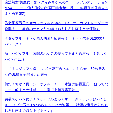
魔法熟女/美魔女ッ娘メグみみちゃんのニートッフルステーション
MAX！ ニート仙人仙女の映画三昧老後生活！（無職孤独居老人的
まとめ速報Z)]
乙女系腐男子のオカマッフルMAX2- FX！オ・カマトレーダーの
逆襲！！ 極道のオカマたち編（おもしろ動画まとめ速報）
タダッフル！ネトゲ廃人的まとめ速報！！ネット乞食DE2000万
パワーズ！
新・ハゲッフル！哀愁のハゲ男の髪ってるまとめ速報！！激しく
ハゲっTEL？
こじ！コジッフル@！-レズっ娘百合ネエ！こじらせ！50独身処
女のBL腐女子的まとめ速報-
何だ！何が？真・シロッフル！！ 永遠の無職童貞- ぼっちな
ニート的まとめ速報！一生童貞上等夜露死苦！
男装スケバン女子！スケッフルまっくす！（新・ナンノひゃくし
きっ!！ビー玉のおいぬさん的まとめ速報） 話題な事件からおも
しろ動画まで取り上げまっくす