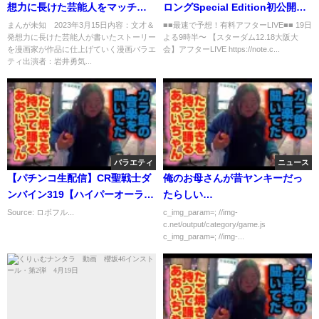
想力に長けた芸能人をマッチン
ロングSpecial Edition初公開！
グ 3月15日
中野たむ ウナギ・サヤカ 白川未
まんが未知 2023年3月15日内容：文才＆
■■最速で予想！有料アフターLIVE■■ 19日
発想力に長けた芸能人が書いたストーリー
よる9時半〜 【スターダム12.18大阪大
奈がリング上でキレッキレのダ
を漫画家が作品に仕上げていく漫画バラエ
会】アフターLIVE https://note.c...
ンス！どこが変わったのか！徹
ティ出演者：岩井勇気...
底解析します！【STARDOM】
バラエティ
ニュース
【パチンコ生配信】CR聖戦士ダ
俺のお母さんが昔ヤンキーだっ
ンバイン319【ハイパーオーラ斬
たらしい…
りだぁ！】
Source: ロボフル...
c_img_param=; //img-
c.net/output/category/game.js
c_img_param=; //img-...