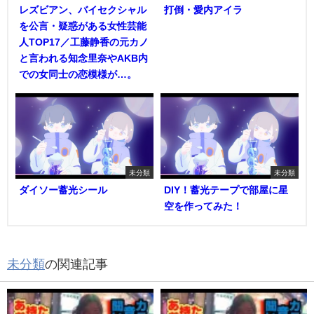
レズビアン、バイセクシャル
打倒・愛内アイラ
を公言・疑惑がある女性芸能
人TOP17／工藤静香の元カノ
と言われる知念里奈やAKB内
での女同士の恋模様が…。
未分類
未分類
ダイソー蓄光シール
DIY！蓄光テープで部屋に星
空を作ってみた！
未分類
の関連記事