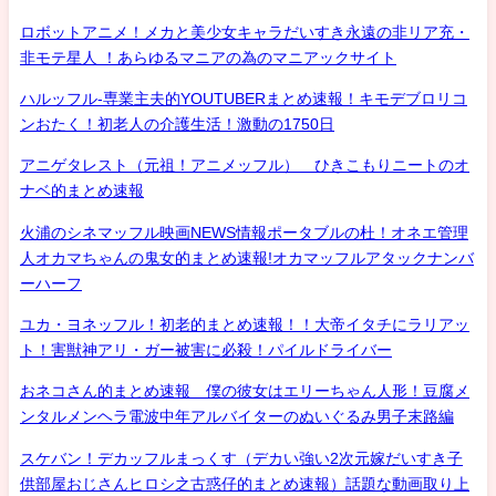
ロボットアニメ！メカと美少女キャラだいすき永遠の非リア充・
非モテ星人 ！あらゆるマニアの為のマニアックサイト
ハルッフル-専業主夫的YOUTUBERまとめ速報！キモデブロリコ
ンおたく！初老人の介護生活！激動の1750日
アニゲタレスト（元祖！アニメッフル） ひきこもりニートのオ
ナベ的まとめ速報
火浦のシネマッフル映画NEWS情報ポータブルの杜！オネエ管理
人オカマちゃんの鬼女的まとめ速報!オカマッフルアタックナンバ
ーハーフ
ユカ・ヨネッフル！初老的まとめ速報！！大帝イタチにラリアッ
ト！害獣神アリ・ガー被害に必殺！パイルドライバー
おネコさん的まとめ速報 僕の彼女はエリーちゃん人形！豆腐メ
ンタルメンヘラ電波中年アルバイターのぬいぐるみ男子末路編
スケバン！デカッフルまっくす（デカい強い2次元嫁だいすき子
供部屋おじさんヒロシ之古惑仔的まとめ速報）話題な動画取り上