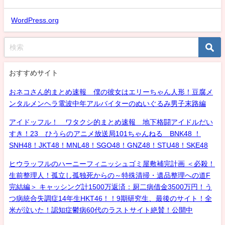
WordPress.org
おすすめサイト
おネコさん的まとめ速報 僕の彼女はエリーちゃん人形！豆腐メ
ンタルメンヘラ電波中年アルバイターのぬいぐるみ男子末路編
アイドッフル！ ワタクシ的まとめ速報 地下格闘アイドルだい
すき！23 ひうらのアニメ放送局101ちゃんねる BNK48 ！
SNH48！JKT48！MNL48！SGO48！GNZ48！STU48！SKE48
ヒウラッフルのハーニーフィニッシュゴミ屋敷補完計画 ＜必殺！
生前整理人！孤立し孤独死からの～特殊清掃・遺品整理への道F
完結編＞ キャッシング計1500万返済：厨二病借金3500万円！う
つ病統合失調症14年生HKT46！！9期研究生、最後のサイト！全
米が泣いた！認知症鬱病60代のラストサイト絶賛！公開中