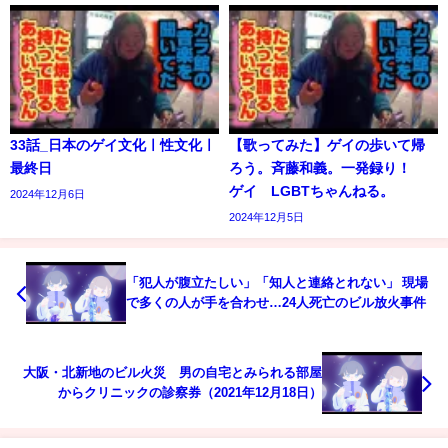
33話_日本のゲイ文化ㅣ性文化ㅣ
【歌ってみた】ゲイの歩いて帰
最終日
ろう。斉藤和義。一発録り！
ゲイ LGBTちゃんねる。
2024年12月6日
2024年12月5日
「犯人が腹立たしい」「知人と連絡とれない」 現場
で多くの人が手を合わせ…24人死亡のビル放火事件
大阪・北新地のビル火災 男の自宅とみられる部屋
からクリニックの診察券（2021年12月18日）