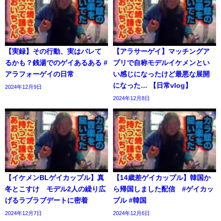
【実録】その行動、実はバレて
【アラサーゲイ】マッチングア
るかも？銭湯でのゲイあるある #
プリで自称モデルイケメンとい
アラフォーゲイの日常
い感じになったけど最悪な展開
になった… 【日常vlog】
2024年12月9日
2024年12月8日
【イケメンBLゲイカップル】真
【14歳差ゲイカップル】韓国か
冬とこすけ モデル2人の繰り広
ら帰国しました配信 #ゲイカッ
げるラブラブデートに密着
プル #韓国
2024年12月7日
2024年12月6日