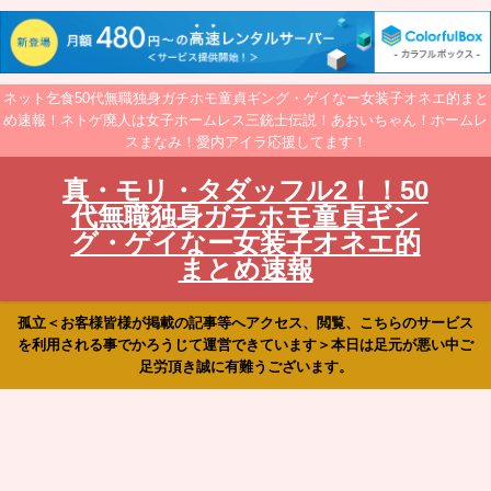
ネット乞食50代無職独身ガチホモ童貞ギング・ゲイなー女装子オネエ的まと
め速報！ネトゲ廃人は女子ホームレス三銃士伝説！あおいちゃん！ホームレ
スまなみ！愛内アイラ応援してます！
真・モリ・タダッフル2！！50
代無職独身ガチホモ童貞ギン
グ・ゲイなー女装子オネエ的
まとめ速報
孤立＜お客様皆様が掲載の記事等へアクセス、閲覧、こちらのサービス
を利用される事でかろうじて運営できています＞本日は足元が悪い中ご
足労頂き誠に有難うございます。