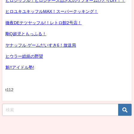
ヒロシッフル！ヒロシデース山さんのリフォームひとりDIY！！
ヒロユキユキッフルMAX！スーパークッキング！
徹夜DEテツヤッフル!！レトロ館2号店！
剛Q超児ともっふる！
ヤナッフル ゲームだいすき6！放送局
ヒウラー総統の野望
魁!!アイドル塾!
t112