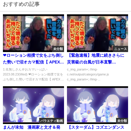
おすすめの記事
未分類
ニュース
❤ローション相撲で女をぶち倒し
【緊急速報】地震に続きさらに
た勢いで沼オカマ配信【 APEX /
災害級の台風が日本直撃…
PC版 / 参加型 】❤
1:名無しさん＠おカマいっぱい
c_img_param=; //img-
2023.08.23(Wed) ❤ローション相撲で女を
c.net/output/category/game.js
ぶち倒した勢いで沼オカマ配信【 APEX ...
c_img_param=; //img-...
バラエティ動画
未分類
まんが未知 漫画家と文才＆発
【スターダム】コズエンダンス