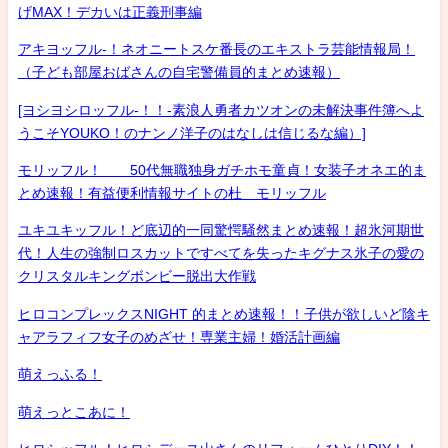
げMAX！デカいは正義刑事編
アキヨッフル-！ネオニートスケ番長のエキストラ芸能情報局！
（子ども部屋おばさんの自宅警備員的まとめ速報）
[ヨシヨシロッフル-！！-素浪人勇者カツオンの未解決事件簿へよ
うこそYOUKO！のナンノ洋子のはなしは信じるな編）]
モリッフル！ 50代無職独身ガチホモ童貞！女装子オネエ的ま
とめ速報！有益便利情報サイトの杜 モリッフル
ユキユキッフル！ど底辺的一同驚愕騒然まとめ速報！超氷河期世
代！人生の強制ロスカットですべてを失ったキグナス氷子の愛の
クリスタルキングボンビー脱出大作戦
ヒロコンプレックスNIGHT 的まとめ速報！！子供が欲しいど陰キ
ャアラフィフ女子のめざせ！専業主婦！婚活計画編
萌えっふる！
萌えっとこあに！