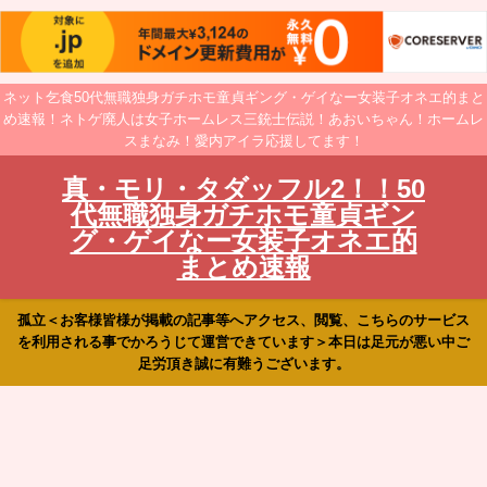
ネット乞食50代無職独身ガチホモ童貞ギング・ゲイなー女装子オネエ的まと
め速報！ネトゲ廃人は女子ホームレス三銃士伝説！あおいちゃん！ホームレ
スまなみ！愛内アイラ応援してます！
真・モリ・タダッフル2！！50
代無職独身ガチホモ童貞ギン
グ・ゲイなー女装子オネエ的
まとめ速報
孤立＜お客様皆様が掲載の記事等へアクセス、閲覧、こちらのサービス
を利用される事でかろうじて運営できています＞本日は足元が悪い中ご
足労頂き誠に有難うございます。