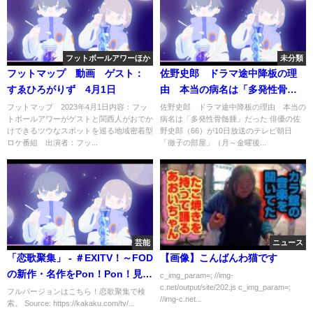
フットボールアワーほか
未分類
フットマップ 動画 ゲスト：
佐野史郎 ドラマ途中降板の理
すゑひろがりず 4月1日
由 本当の病名は「多発性骨髄
腫」だった
フットマップ 2023年4月1日内容：フッ
佐野史郎 ドラマ途中降板の理由 本当の
トボールアワーがゲストと関西人がおでか
病名は「多発性骨髄腫」だった 俳優の佐
けできるツウなスポットを巡る地域密着型
野史郎（66）が10日放送のテレビ朝日
ロケ番組 出演者：フッ...
「徹子の部屋」（月～金曜後...
芸能
ニュース
「恋歌聚集」 - ＃EXITV！～FOD
【画像】こんばんわ猫です
の新作・名作をPon！Pon！見せ
c_img_param=; //img-
c.net/output/site/202.js c_img_param=;
まくり！～（フジテレビ）
フルバージョンはこちら！恋歌聚集で検
//img-c.net...
索。 Source: https://kakaku.com/tv/...