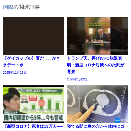
国際
の関連記事
【ゲイカップル】夏だし、かき
トランプ氏、再びWHO脱退表
氷デート🍧
明：新型コロナ対策への批判が
背景
2025年11月25日
2025年1月22日
【新型コロナ】死者は13万人──
寝てる間に鼻の穴から体内にゴ