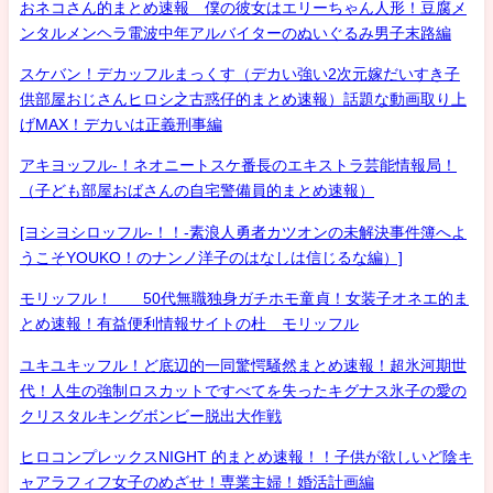
おネコさん的まとめ速報 僕の彼女はエリーちゃん人形！豆腐メ
ンタルメンヘラ電波中年アルバイターのぬいぐるみ男子末路編
スケバン！デカッフルまっくす（デカい強い2次元嫁だいすき子
供部屋おじさんヒロシ之古惑仔的まとめ速報）話題な動画取り上
げMAX！デカいは正義刑事編
アキヨッフル-！ネオニートスケ番長のエキストラ芸能情報局！
（子ども部屋おばさんの自宅警備員的まとめ速報）
[ヨシヨシロッフル-！！-素浪人勇者カツオンの未解決事件簿へよ
うこそYOUKO！のナンノ洋子のはなしは信じるな編）]
モリッフル！ 50代無職独身ガチホモ童貞！女装子オネエ的ま
とめ速報！有益便利情報サイトの杜 モリッフル
ユキユキッフル！ど底辺的一同驚愕騒然まとめ速報！超氷河期世
代！人生の強制ロスカットですべてを失ったキグナス氷子の愛の
クリスタルキングボンビー脱出大作戦
ヒロコンプレックスNIGHT 的まとめ速報！！子供が欲しいど陰キ
ャアラフィフ女子のめざせ！専業主婦！婚活計画編