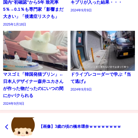
国内“初確認”から5年 致死率
キブリが入った結果・・・
5％→0.1％も専門家「影響まだ
2024年9月9日
大きい」「後遺症リスクも」
2025年1月18日
マスゴミ「韓国発猫プリン」←
ドライブレコーダーで学ぶ『当
日本人デザイナー森井ユカさん
て逃げ』
が作った物だったのにいつの間
2024年9月9日
にかパクられる
2024年9月9日
【画像】3歳の頃の橋本環奈ｗｗｗｗｗｗｗｗ