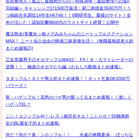
生前整理人！孤立し孤独死からの～特殊清掃・遺品整理への道F
完結編＞ キャッシング計1500万返済：厨二病借金3500万円！う
つ病統合失調症14年生HKT46！！9期研究生、最後のサイト！全
米が泣いた！認知症鬱病60代のラストサイト絶賛！公開中
魔法熟女/美魔女ッ娘メグみみちゃんのニートッフルステーション
MAX！ ニート仙人仙女の映画三昧老後生活！（無職孤独居老人的
まとめ速報Z)]
乙女系腐男子のオカマッフルMAX2- FX！オ・カマトレーダーの
逆襲！！ 極道のオカマたち編（おもしろ動画まとめ速報）
タダッフル！ネトゲ廃人的まとめ速報！！ネット乞食DE2000万
パワーズ！
新・ハゲッフル！哀愁のハゲ男の髪ってるまとめ速報！！激しく
ハゲっTEL？
こじ！コジッフル@！-レズっ娘百合ネエ！こじらせ！50独身処
女のBL腐女子的まとめ速報-
何だ！何が？真・シロッフル！！ 永遠の無職童貞- ぼっちな