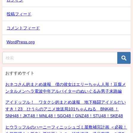
投稿フィード
コメントフィード
WordPress.org
おすすめサイト
おネコさん的まとめ速報 僕の彼女はエリーちゃん人形！豆腐メ
ンタルメンヘラ電波中年アルバイターのぬいぐるみ男子末路編
アイドッフル！ ワタクシ的まとめ速報 地下格闘アイドルだい
すき！23 ひうらのアニメ放送局101ちゃんねる BNK48 ！
SNH48！JKT48！MNL48！SGO48！GNZ48！STU48！SKE48
ヒウラッフルのハーニーフィニッシュゴミ屋敷補完計画 ＜必殺！