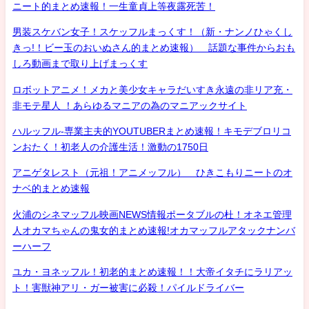
ニート的まとめ速報！一生童貞上等夜露死苦！
男装スケバン女子！スケッフルまっくす！（新・ナンノひゃくし
きっ!！ビー玉のおいぬさん的まとめ速報） 話題な事件からおも
しろ動画まで取り上げまっくす
ロボットアニメ！メカと美少女キャラだいすき永遠の非リア充・
非モテ星人 ！あらゆるマニアの為のマニアックサイト
ハルッフル-専業主夫的YOUTUBERまとめ速報！キモデブロリコ
ンおたく！初老人の介護生活！激動の1750日
アニゲタレスト（元祖！アニメッフル） ひきこもりニートのオ
ナベ的まとめ速報
火浦のシネマッフル映画NEWS情報ポータブルの杜！オネエ管理
人オカマちゃんの鬼女的まとめ速報!オカマッフルアタックナンバ
ーハーフ
ユカ・ヨネッフル！初老的まとめ速報！！大帝イタチにラリアッ
ト！害獣神アリ・ガー被害に必殺！パイルドライバー