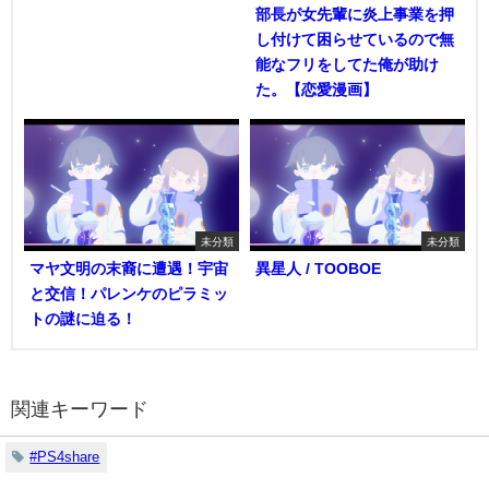
部長が女先輩に炎上事業を押
し付けて困らせているので無
能なフリをしてた俺が助け
た。【恋愛漫画】
未分類
未分類
マヤ文明の末裔に遭遇！宇宙
異星人 / TOOBOE
と交信！パレンケのピラミッ
トの謎に迫る！
関連キーワード
#PS4share