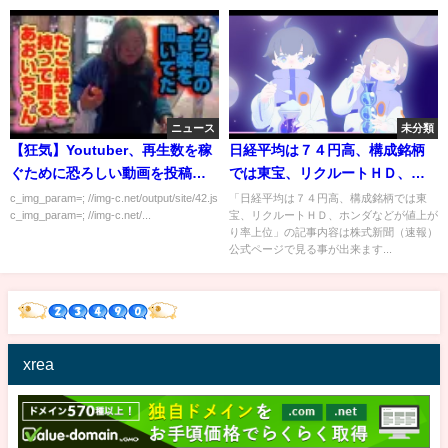
ニュース
未分類
【狂気】Youtuber、再生数を稼
日経平均は７４円高、構成銘柄
ぐために恐ろしい動画を投稿ｗ
では東宝、リクルートＨＤ、ホ
ｗｗｗｗ
ンダなどが値上がり率上位
c_img_param=; //img-c.net/output/site/42.js
「日経平均は７４円高、構成銘柄では東
c_img_param=; //img-c.net/...
宝、リクルートＨＤ、ホンダなどが値上が
り率上位」の記事内容は株式新聞（速報）
公式ページで見る事が出来ます...
xrea