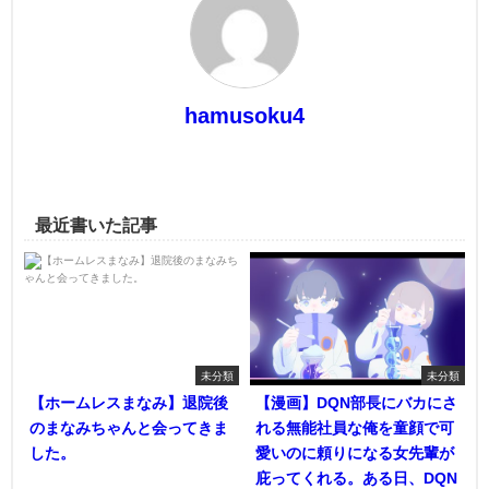
hamusoku4
最近書いた記事
未分類
未分類
【ホームレスまなみ】退院後
【漫画】DQN部長にバカにさ
のまなみちゃんと会ってきま
れる無能社員な俺を童顔で可
した。
愛いのに頼りになる女先輩が
庇ってくれる。ある日、DQN