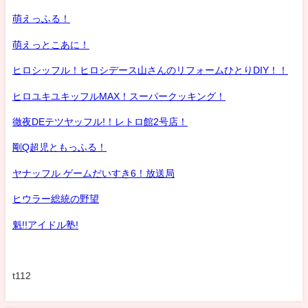
萌えっふる！
萌えっとこあに！
ヒロシッフル！ヒロシデース山さんのリフォームひとりDIY！！
ヒロユキユキッフルMAX！スーパークッキング！
徹夜DEテツヤッフル!！レトロ館2号店！
剛Q超児ともっふる！
ヤナッフル ゲームだいすき6！放送局
ヒウラー総統の野望
魁!!アイドル塾!
t112