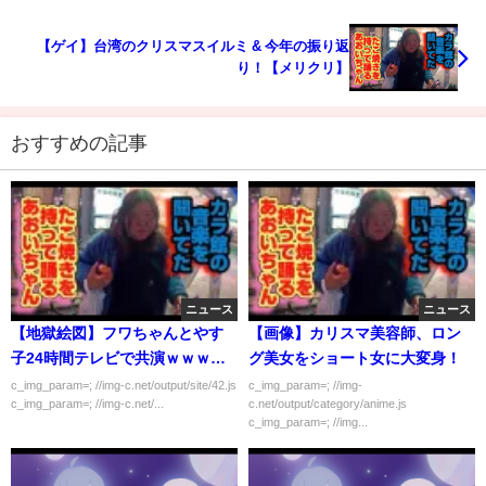
【ゲイ】台湾のクリスマスイルミ & 今年の振り返
り！【メリクリ】
おすすめの記事
ニュース
ニュース
【地獄絵図】フワちゃんとやす
【画像】カリスマ美容師、ロン
子24時間テレビで共演ｗｗｗｗ
グ美女をショート女に大変身！
ｗｗ
c_img_param=; //img-c.net/output/site/42.js
c_img_param=; //img-
c_img_param=; //img-c.net/...
c.net/output/category/anime.js
c_img_param=; //img...