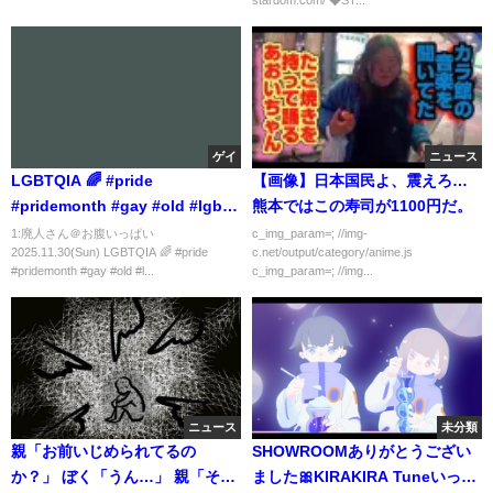
ゲイ
ニュース
LGBTQIA 🌈 #pride
【画像】日本国民よ、震えろ…
#pridemonth #gay #old #lgbt
熊本ではこの寿司が1100円だ。
#lgbtq
1:廃人さん＠お腹いっぱい
c_img_param=; //img-
2025.11.30(Sun) LGBTQIA 🌈 #pride
c.net/output/category/anime.js
#pridemonth #gay #old #l...
c_img_param=; //img...
ニュース
未分類
親「お前いじめられてるの
SHOWROOMありがとうござい
か？」 ぼく「うん…」 親「そう
ました🎀KIRAKIRA Tuneいっぱ