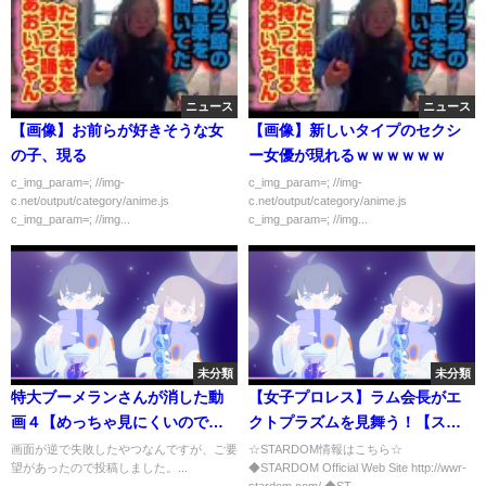
ニュース
ニュース
【画像】お前らが好きそうな女
【画像】新しいタイプのセクシ
の子、現る
ー女優が現れるｗｗｗｗｗｗ
c_img_param=; //img-
c_img_param=; //img-
c.net/output/category/anime.js
c.net/output/category/anime.js
c_img_param=; //img...
c_img_param=; //img...
未分類
未分類
特大ブーメランさんが消した動
【女子プロレス】ラム会長がエ
画４【めっちゃ見にくいのでス
クトプラズムを見舞う！【スタ
マホでみてください】
ーダム】
画面が逆で失敗したやつなんですが、ご要
☆STARDOM情報はこちら☆
望があったので投稿しました。...
◆STARDOM Official Web Site http://wwr-
stardom.com/ ◆ST...