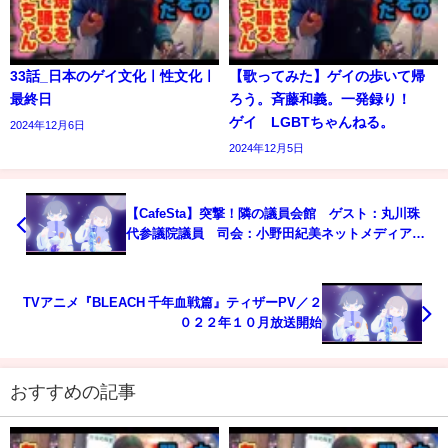
33話_日本のゲイ文化ㅣ性文化ㅣ
【歌ってみた】ゲイの歩いて帰
最終日
ろう。斉藤和義。一発録り！
ゲイ LGBTちゃんねる。
2024年12月6日
2024年12月5日
【CafeSta】突撃！隣の議員会館 ゲスト：丸川珠
代参議院議員 司会：小野田紀美ネットメディア局
次長（2019.11.20）
TVアニメ『BLEACH 千年血戦篇』ティザーPV／２
０２２年１０月放送開始
おすすめの記事