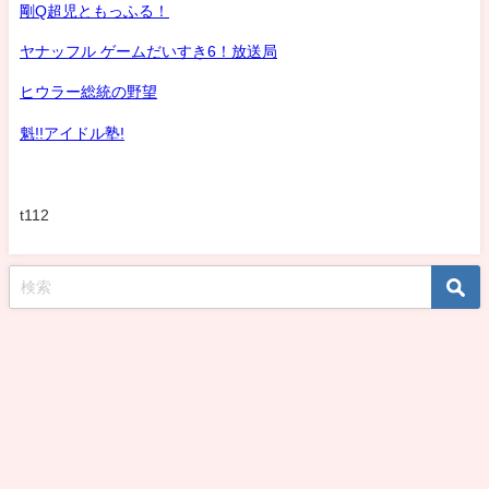
剛Q超児ともっふる！
ヤナッフル ゲームだいすき6！放送局
ヒウラー総統の野望
魁!!アイドル塾!
t112