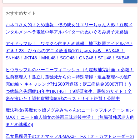
おすすめサイト
おネコさん的まとめ速報 僕の彼女はエリーちゃん人形！豆腐メ
ンタルメンヘラ電波中年アルバイターのぬいぐるみ男子末路編
アイドッフル！ ワタクシ的まとめ速報 地下格闘アイドルだい
すき！23 ひうらのアニメ放送局101ちゃんねる BNK48 ！
SNH48！JKT48！MNL48！SGO48！GNZ48！STU48！SKE48
ヒウラッフルのハーニーフィニッシュゴミ屋敷補完計画 ＜必殺！
生前整理人！孤立し孤独死からの～特殊清掃・遺品整理への道F
完結編＞ キャッシング計1500万返済：厨二病借金3500万円！う
つ病統合失調症14年生HKT46！！9期研究生、最後のサイト！全
米が泣いた！認知症鬱病60代のラストサイト絶賛！公開中
魔法熟女/美魔女ッ娘メグみみちゃんのニートッフルステーション
MAX！ ニート仙人仙女の映画三昧老後生活！（無職孤独居老人的
まとめ速報Z)]
乙女系腐男子のオカマッフルMAX2- FX！オ・カマトレーダーの