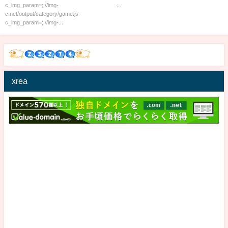
か、がんばれ」
い聴いてね🎧⭐️#UNLAME
c_img_param=; //img-
...
c.net/output/category/game.js
#KIRAKIRATune#平成#ギャル
c_img_param=; //img-...
xrea