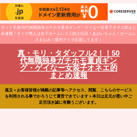
ネット乞食50代無職独身ガチホモ童貞ギング・ゲイなー女装子オネエ的まと
め速報！ネトゲ廃人は女子ホームレス三銃士伝説！あおいちゃん！ホームレ
スまなみ！愛内アイラ応援してます！
真・モリ・タダッフル2！！50
代無職独身ガチホモ童貞ギン
グ・ゲイなー女装子オネエ的
まとめ速報
孤立＜お客様皆様が掲載の記事等へアクセス、閲覧、こちらのサービス
を利用される事でかろうじて運営できています＞本日は足元が悪い中ご
足労頂き誠に有難うございます。