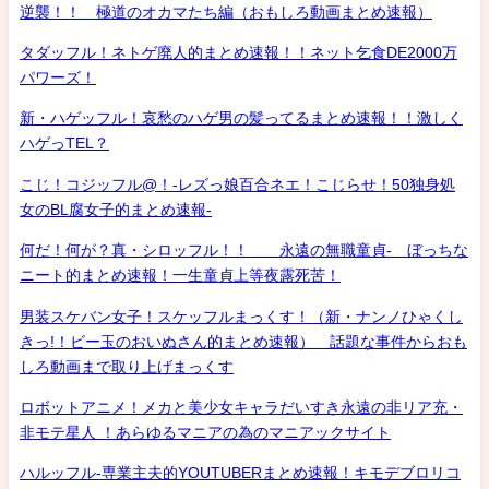
逆襲！！ 極道のオカマたち編（おもしろ動画まとめ速報）
タダッフル！ネトゲ廃人的まとめ速報！！ネット乞食DE2000万
パワーズ！
新・ハゲッフル！哀愁のハゲ男の髪ってるまとめ速報！！激しく
ハゲっTEL？
こじ！コジッフル@！-レズっ娘百合ネエ！こじらせ！50独身処
女のBL腐女子的まとめ速報-
何だ！何が？真・シロッフル！！ 永遠の無職童貞- ぼっちな
ニート的まとめ速報！一生童貞上等夜露死苦！
男装スケバン女子！スケッフルまっくす！（新・ナンノひゃくし
きっ!！ビー玉のおいぬさん的まとめ速報） 話題な事件からおも
しろ動画まで取り上げまっくす
ロボットアニメ！メカと美少女キャラだいすき永遠の非リア充・
非モテ星人 ！あらゆるマニアの為のマニアックサイト
ハルッフル-専業主夫的YOUTUBERまとめ速報！キモデブロリコ