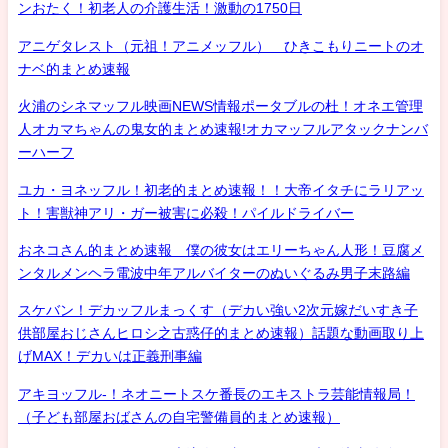
ンおたく！初老人の介護生活！激動の1750日
アニゲタレスト（元祖！アニメッフル） ひきこもりニートのオ
ナベ的まとめ速報
火浦のシネマッフル映画NEWS情報ポータブルの杜！オネエ管理
人オカマちゃんの鬼女的まとめ速報!オカマッフルアタックナンバ
ーハーフ
ユカ・ヨネッフル！初老的まとめ速報！！大帝イタチにラリアッ
ト！害獣神アリ・ガー被害に必殺！パイルドライバー
おネコさん的まとめ速報 僕の彼女はエリーちゃん人形！豆腐メ
ンタルメンヘラ電波中年アルバイターのぬいぐるみ男子末路編
スケバン！デカッフルまっくす（デカい強い2次元嫁だいすき子
供部屋おじさんヒロシ之古惑仔的まとめ速報）話題な動画取り上
げMAX！デカいは正義刑事編
アキヨッフル-！ネオニートスケ番長のエキストラ芸能情報局！
（子ども部屋おばさんの自宅警備員的まとめ速報）