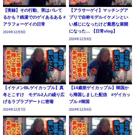
【実録】その行動、実はバレて
【アラサーゲイ】マッチングア
るかも？銭湯でのゲイあるある #
プリで自称モデルイケメンとい
アラフォーゲイの日常
い感じになったけど最悪な展開
になった… 【日常vlog】
2024年12月9日
2024年12月8日
【イケメンBLゲイカップル】真
【14歳差ゲイカップル】韓国か
冬とこすけ モデル2人の繰り広
ら帰国しました配信 #ゲイカッ
げるラブラブデートに密着
プル #韓国
2024年12月7日
2024年12月6日