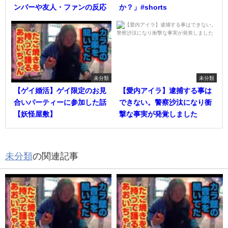
ンバーや友人・ファンの反応
か？」#shorts
未分類
未分類
【ゲイ婚活】ゲイ限定のお見
【愛内アイラ】逮捕する事は
合いパーティーに参加した話
できない。警察沙汰になり衝
【妖怪屋敷】
撃な事実が発覚しました
未分類
の関連記事