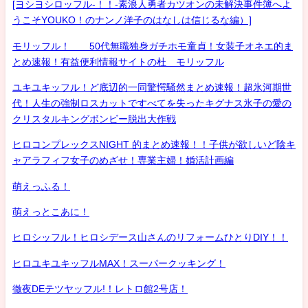
[ヨシヨシロッフル-！！-素浪人勇者カツオンの未解決事件簿へよ
うこそYOUKO！のナンノ洋子のはなしは信じるな編）]
モリッフル！ 50代無職独身ガチホモ童貞！女装子オネエ的ま
とめ速報！有益便利情報サイトの杜 モリッフル
ユキユキッフル！ど底辺的一同驚愕騒然まとめ速報！超氷河期世
代！人生の強制ロスカットですべてを失ったキグナス氷子の愛の
クリスタルキングボンビー脱出大作戦
ヒロコンプレックスNIGHT 的まとめ速報！！子供が欲しいど陰キ
ャアラフィフ女子のめざせ！専業主婦！婚活計画編
萌えっふる！
萌えっとこあに！
ヒロシッフル！ヒロシデース山さんのリフォームひとりDIY！！
ヒロユキユキッフルMAX！スーパークッキング！
徹夜DEテツヤッフル!！レトロ館2号店！