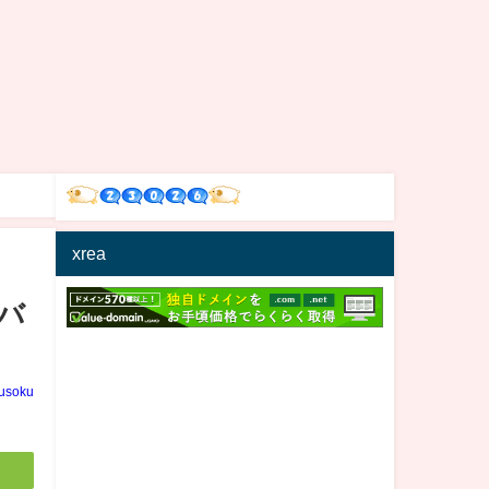
xrea
バ
usoku