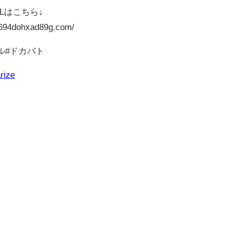
Lはこちら↓
u694dohxad89g.com/
ル#ドカバト
rize