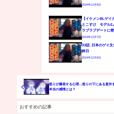
2024年12月9日
【イケメンBLゲイ
とこすけ モデル2
ラブラブデートに
2024年12月7日
33話_日本のゲイ
終日
2024年12月6日
怒りが爆発する心理…怒りの下にある意外
本当の感情とは？
おすすめの記事