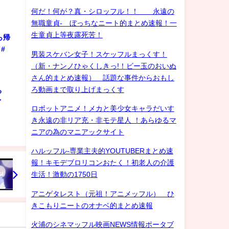
何だ！何が？真・シロッフル！！ 永遠の
無職童貞- ぼっちなニート的まとめ速報！一
生童貞上等夜露死苦！
ら帰
#
男装スケバン女子！スケッフルまっくす！
（新・ナンノひゃくしきっ!！ビー玉のおいぬ
さん的まとめ速報） 話題な事件からおもし
ろ動画まで取り上げまっくす
ろ
ゲイ
ロボットアニメ！メカと美少女キャラだいす
き永遠の非リア充・非モテ星人 ！あらゆるマ
ニアの為のマニアックサイト
ハルッフル-専業主夫的YOUTUBERまとめ速
報！キモデブロリコンおたく！初老人の介護
生活！激動の1750日
アニゲタレスト（元祖！アニメッフル） ひ
きこもりニートのオナベ的まとめ速報
火浦のシネマッフル映画NEWS情報ポータブ