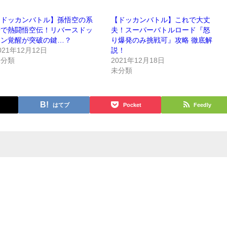
【ドッカンバトル】孫悟空の系
【ドッカンバトル】これで大丈
譜で熱闘悟空伝！リバースドッ
夫！スーパーバトルロード『怒
カン覚醒が突破の鍵…？
り爆発のみ挑戦可』攻略 徹底解
021年12月12日
説！
未分類
2021年12月18日
未分類
はてブ
Pocket
Feedly