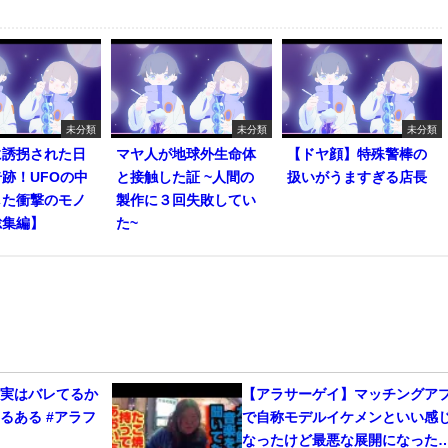
未分類
未分類
未分類
に誘拐された日
マヤ人が地球外生命体
【ドヤ顔】特殊警棒の
跡！UFOの中
と接触した証 ~人間の
扱いがうますぎる店長
した衝撃のモノ
製作に３回失敗してい
総集編】
た~
、実はバレてるか
【アラサーゲイ】マッチングア
るある #アラフ
で自称モデルイケメンといい感
なったけど最悪な展開になった