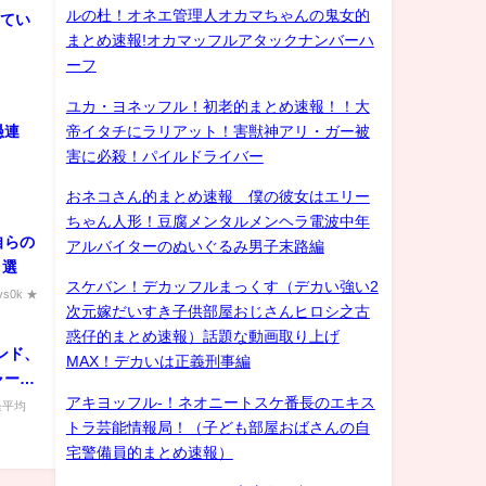
ルの杜！オネエ管理人オカマちゃんの鬼女的
けてい
まとめ速報!オカマッフルアタックナンバーハ
ーフ
ユカ・ヨネッフル！初老的まとめ速報！！大
帝イタチにラリアット！害獣神アリ・ガー被
愚連
害に必殺！パイルドライバー
おネコさん的まとめ速報 僕の彼女はエリー
ちゃん人形！豆腐メンタルメンヘラ電波中年
自らの
アルバイターのぬいぐるみ男子末路編
３選
スケバン！デカッフルまっくす（デカい強い2
s0k ★
次元嫁だいすき子供部屋おじさんヒロシ之古
惑仔的まとめ速報）話題な動画取り上げ
ンド、
MAX！デカいは正義刑事編
ャート
アキヨッフル-！ネオニートスケ番長のエキス
経平均
トラ芸能情報局！（子ども部屋おばさんの自
宅警備員的まとめ速報）