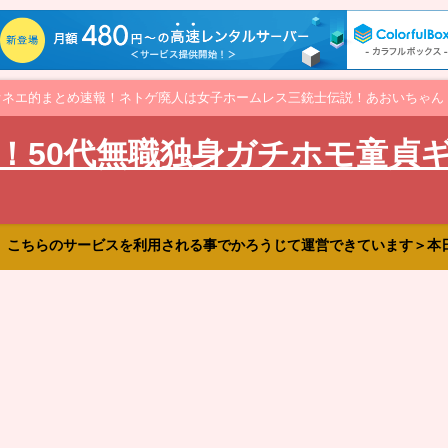
オネエ的まとめ速報！ネトゲ廃人は女子ホームレス三銃士伝説！あおいちゃん
！50代無職独身ガチホモ童貞
、こちらのサービスを利用される事でかろうじて運営できています＞本