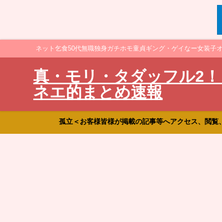
ネット乞食50代無職独身ガチホモ童貞ギング・ゲイなー女装子
真・モリ・タダッフル2！
ネエ的まとめ速報
孤立＜お客様皆様が掲載の記事等へアクセス、閲覧