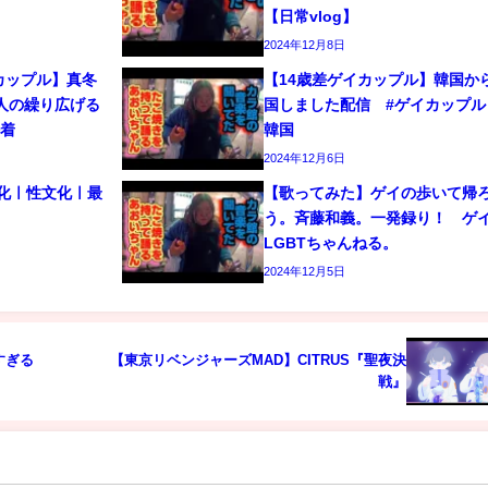
【日常vlog】
2024年12月8日
カップル】真冬
【14歳差ゲイカップル】韓国か
人の繰り広げる
国しました配信 #ゲイカップル 
密着
韓国
2024年12月6日
文化ㅣ性文化ㅣ最
【歌ってみた】ゲイの歩いて帰
う。斉藤和義。一発録り！ 
LGBTちゃんねる。
2024年12月5日
すぎる
【東京リベンジャーズMAD】CITRUS『聖夜決
戦』