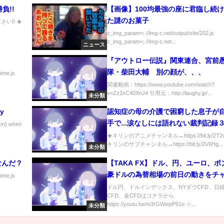
負!!
【画像】100均最強の座に君臨し続
た謎のお菓子
い!! ★
c_img_param=; //img-c.net/output/site/202.js
c_img_param=; //img-c.net...
ニュース
『アウトロー伝説』関東連合、宮前
隊・柴田大輔 別の顔が、、、
nime.js
関連動画：https://www.youtube.com/watch?
v=Zz2xC40XnJ4 引用元：http://laughy.jp/...
未分類
ay
認知症の母の介護で困窮した息子が
手で...涙なしには語れない裁判記録
) when
★キリンのアニメチャンネル→https://bit.ly/2T2v
キリンのサブチャンネル→https://bit.ly/2V6Hg...
未分類
なんだ？
【TAKA FX】ドル、円、ユーロ、ポ
豪ドルの為替相場の前日の動きをチ
nime.js
から解説。7月21日
ドル円、ドルインデックス、NYダウCFD、日
CFD、金CFDはコチラから
https://youtu.be/m3rGWwpP61o ☆...
未分類