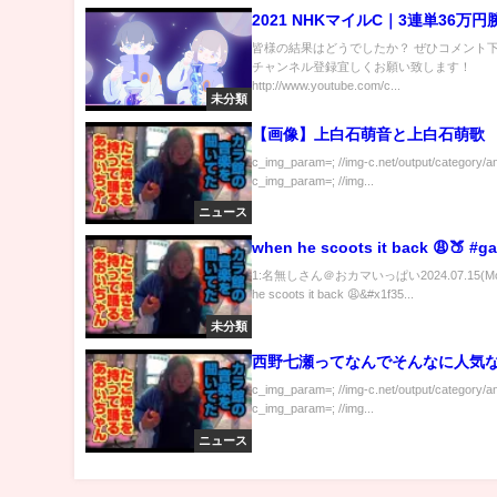
2021 NHKマイルC｜3連単36万円勝
皆様の結果はどうでしたか？ ぜひコメント下さ
チャンネル登録宜しくお願い致します！
http://www.youtube.com/c...
未分類
【画像】上白石萌音と上白石萌歌
c_img_param=; //img-c.net/output/category/a
c_img_param=; //img...
ニュース
when he scoots it back 😩🍑 #g
1:名無しさん＠おカマいっぱい2024.07.15(Mon
he scoots it back 😩&#x1f35...
未分類
西野七瀬ってなんでそんなに人気
c_img_param=; //img-c.net/output/category/a
c_img_param=; //img...
ニュース