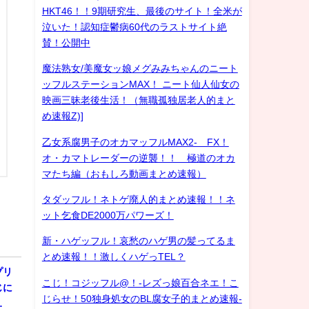
HKT46！！9期研究生、最後のサイト！全米が
泣いた！認知症鬱病60代のラストサイト絶
賛！公開中
魔法熟女/美魔女ッ娘メグみみちゃんのニート
ッフルステーションMAX！ ニート仙人仙女の
映画三昧老後生活！（無職孤独居老人的まと
め速報Z)]
乙女系腐男子のオカマッフルMAX2- FX！
オ・カマトレーダーの逆襲！！ 極道のオカ
マたち編（おもしろ動画まとめ速報）
タダッフル！ネトゲ廃人的まとめ速報！！ネ
ット乞食DE2000万パワーズ！
新・ハゲッフル！哀愁のハゲ男の髪ってるま
とめ速報！！激しくハゲっTEL？
プリ
こじ！コジッフル@！-レズっ娘百合ネエ！こ
じに
じらせ！50独身処女のBL腐女子的まとめ速報-
…