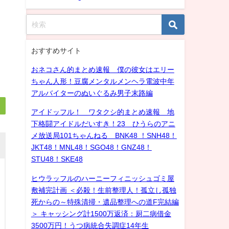
おすすめサイト
おネコさん的まとめ速報 僕の彼女はエリー
ちゃん人形！豆腐メンタルメンヘラ電波中年
アルバイターのぬいぐるみ男子末路編
アイドッフル！ ワタクシ的まとめ速報 地
下格闘アイドルだいすき！23 ひうらのアニ
メ放送局101ちゃんねる BNK48 ！SNH48！
JKT48！MNL48！SGO48！GNZ48！
STU48！SKE48
ヒウラッフルのハーニーフィニッシュゴミ屋
敷補完計画 ＜必殺！生前整理人！孤立し孤独
死からの～特殊清掃・遺品整理への道F完結編
＞ キャッシング計1500万返済：厨二病借金
3500万円！うつ病統合失調症14年生