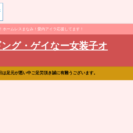
！ホームレスまなみ！愛内アイラ応援してます！
ギング・ゲイなー女装子オ
日は足元が悪い中ご足労頂き誠に有難うございます。