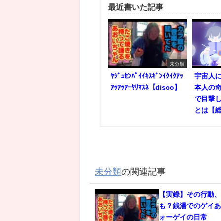
最近書いた記事
未分類
ﾔｼﾞｭｾﾝﾊﾟｲｲｷｽｷﾞﾝｲｸｲｸｱｯ
宇宙人
ｱｯｱｯｱｰﾔﾘﾏｽﾈ【disco】
本人の奇
で目撃
とは【
未分類
の関連記事
【実録】その行動
も？銭湯でのゲイあ
ォーゲイの日常