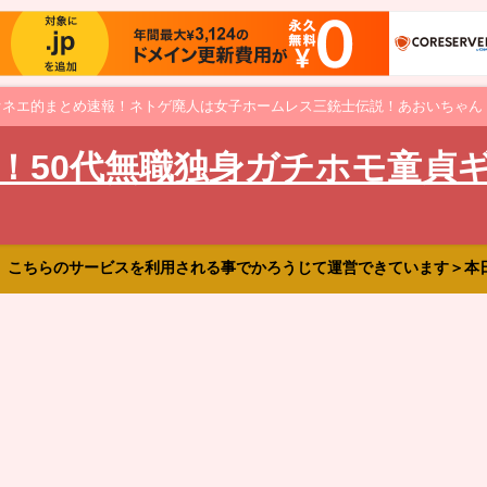
オネエ的まとめ速報！ネトゲ廃人は女子ホームレス三銃士伝説！あおいちゃん
！50代無職独身ガチホモ童貞
、こちらのサービスを利用される事でかろうじて運営できています＞本