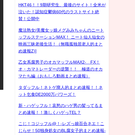
HKT46！！9期研究生、最後のサイト！全米が
泣いた！認知症鬱病60代のラストサイト絶
賛！公開中
魔法熟女/美魔女ッ娘メグみみちゃんのニート
ッフルステーションMAX！ ニート仙人仙女の
映画三昧老後生活！（無職孤独居老人的まと
め速報Z)]
乙女系腐男子のオカマッフルMAX2- FX！
オ・カマトレーダーの逆襲！！ 極道のオカ
マたち編（おもしろ動画まとめ速報）
タダッフル！ネトゲ廃人的まとめ速報！！ネ
ット乞食DE2000万パワーズ！
新・ハゲッフル！哀愁のハゲ男の髪ってるま
とめ速報！！激しくハゲっTEL？
こじ！コジッフル@！-レズっ娘百合ネエ！こ
じらせ！50独身処女のBL腐女子的まとめ速報-