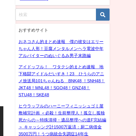
おすすめサイト
おネコさん的まとめ速報 僕の彼女はエリー
ちゃん人形！豆腐メンタルメンヘラ電波中年
アルバイターのぬいぐるみ男子末路編
アイドッフル！ ワタクシ的まとめ速報 地
下格闘アイドルだいすき！23 ひうらのアニ
メ放送局101ちゃんねる BNK48 ！SNH48！
JKT48！MNL48！SGO48！GNZ48！
STU48！SKE48
ヒウラッフルのハーニーフィニッシュゴミ屋
敷補完計画 ＜必殺！生前整理人！孤立し孤独
死からの～特殊清掃・遺品整理への道F完結編
＞ キャッシング計1500万返済：厨二病借金
3500万円！うつ病統合失調症14年生