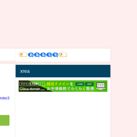
xrea
iroko3