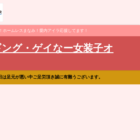
！ホームレスまなみ！愛内アイラ応援してます！
ギング・ゲイなー女装子オ
日は足元が悪い中ご足労頂き誠に有難うございます。