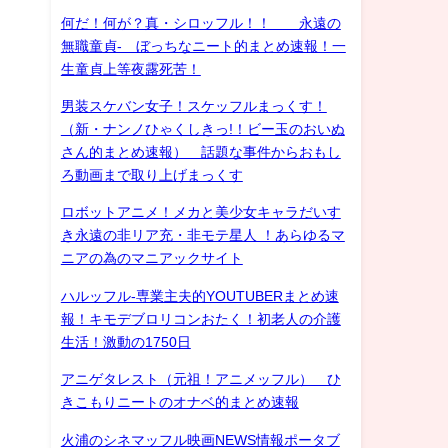
何だ！何が？真・シロッフル！！ 永遠の
無職童貞- ぼっちなニート的まとめ速報！一
生童貞上等夜露死苦！
男装スケバン女子！スケッフルまっくす！
（新・ナンノひゃくしきっ!！ビー玉のおいぬ
さん的まとめ速報） 話題な事件からおもし
ろ動画まで取り上げまっくす
ロボットアニメ！メカと美少女キャラだいす
き永遠の非リア充・非モテ星人 ！あらゆるマ
ニアの為のマニアックサイト
ハルッフル-専業主夫的YOUTUBERまとめ速
報！キモデブロリコンおたく！初老人の介護
生活！激動の1750日
アニゲタレスト（元祖！アニメッフル） ひ
きこもりニートのオナベ的まとめ速報
火浦のシネマッフル映画NEWS情報ポータブ