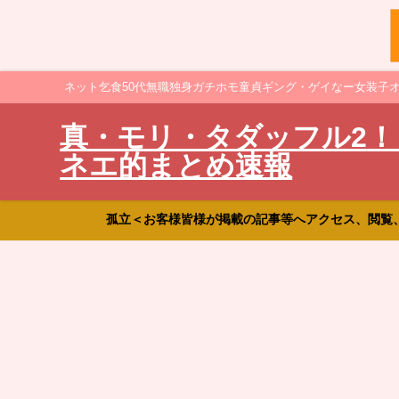
ネット乞食50代無職独身ガチホモ童貞ギング・ゲイなー女装子
真・モリ・タダッフル2！
ネエ的まとめ速報
孤立＜お客様皆様が掲載の記事等へアクセス、閲覧