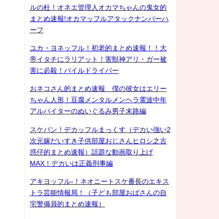
ルの杜！オネエ管理人オカマちゃんの鬼女的
まとめ速報!オカマッフルアタックナンバーハ
ーフ
ユカ・ヨネッフル！初老的まとめ速報！！大
帝イタチにラリアット！害獣神アリ・ガー被
害に必殺！パイルドライバー
おネコさん的まとめ速報 僕の彼女はエリー
ちゃん人形！豆腐メンタルメンヘラ電波中年
アルバイターのぬいぐるみ男子末路編
スケバン！デカッフルまっくす（デカい強い2
次元嫁だいすき子供部屋おじさんヒロシ之古
惑仔的まとめ速報）話題な動画取り上げ
MAX！デカいは正義刑事編
アキヨッフル-！ネオニートスケ番長のエキス
トラ芸能情報局！（子ども部屋おばさんの自
宅警備員的まとめ速報）