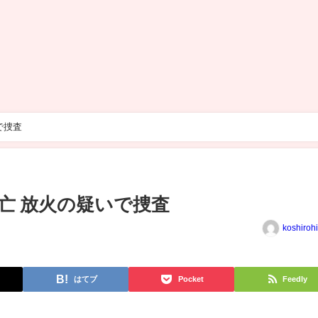
で捜査
亡 放火の疑いで捜査
koshiroh
はてブ
Pocket
Feedly