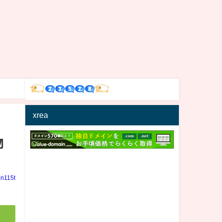
xrea
物
in115t