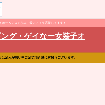
！ホームレスまなみ！愛内アイラ応援してます！
ギング・ゲイなー女装子オ
日は足元が悪い中ご足労頂き誠に有難うございます。