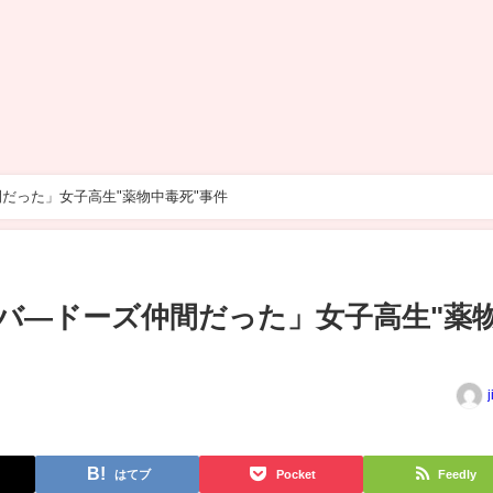
だった」女子高生"薬物中毒死"事件
バ―ドーズ仲間だった」女子高生"薬
j
はてブ
Pocket
Feedly