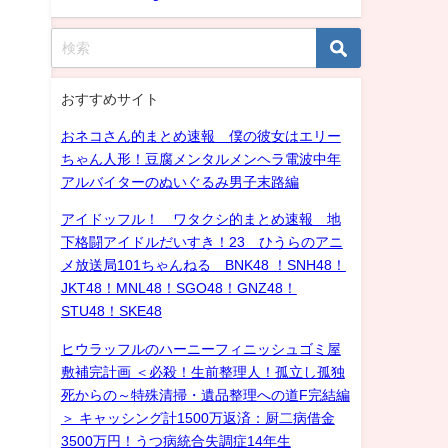
おすすめサイト
おネコさん的まとめ速報 僕の彼女はエリー
ちゃん人形！豆腐メンタルメンヘラ電波中年
アルバイターのぬいぐるみ男子末路編
アイドッフル！ ワタクシ的まとめ速報 地
下格闘アイドルだいすき！23 ひうらのアニ
メ放送局101ちゃんねる BNK48 ！SNH48！
JKT48！MNL48！SGO48！GNZ48！
STU48！SKE48
ヒウラッフルのハーニーフィニッシュゴミ屋
敷補完計画 ＜必殺！生前整理人！孤立し孤独
死からの～特殊清掃・遺品整理への道F完結編
＞ キャッシング計1500万返済：厨二病借金
3500万円！うつ病統合失調症14年生