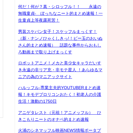
何だ！何が？真・シロッフル！！ 永遠の
無職童貞- ぼっちなニート的まとめ速報！一
生童貞上等夜露死苦！
男装スケバン女子！スケッフルまっくす！
（新・ナンノひゃくしきっ!！ビー玉のおいぬ
さん的まとめ速報） 話題な事件からおもし
ろ動画まで取り上げまっくす
ロボットアニメ！メカと美少女キャラだいす
き永遠の非リア充・非モテ星人 ！あらゆるマ
ニアの為のマニアックサイト
ハルッフル-専業主夫的YOUTUBERまとめ速
報！キモデブロリコンおたく！初老人の介護
生活！激動の1750日
アニゲタレスト（元祖！アニメッフル） ひ
きこもりニートのオナベ的まとめ速報
火浦のシネマッフル映画NEWS情報ポータブ