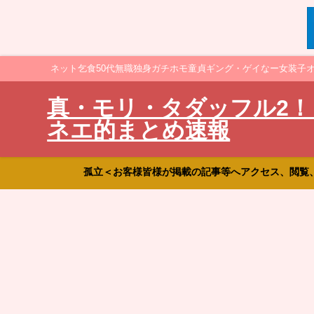
ネット乞食50代無職独身ガチホモ童貞ギング・ゲイなー女装子
真・モリ・タダッフル2！
ネエ的まとめ速報
孤立＜お客様皆様が掲載の記事等へアクセス、閲覧