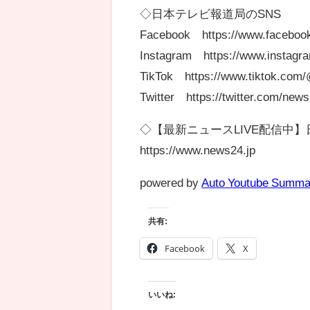
◇日本テレビ報道局のSNS
Facebook https://www.faceboo
Instagram https://www.instagr
TikTok https://www.tiktok.com
Twitter https://twitter.com/new
◇【最新ニュースLIVE配信中】日テ
https://www.news24.jp
powered by
Auto Youtube Summa
共有:
Facebook
X
いいね: