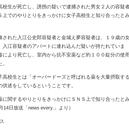
高校生が死亡し、誘拐の疑いで逮捕された男女２人の容疑
Ｓ上でのやりとりをきっかけに女子高校生と知り合ったと
検された入江公史郎容疑者と金城え夢容疑者は、１９歳の
、入江容疑者のアパートに連れ込んだ疑いが持たれていま
毒により死亡し、室内から抗不安薬など約１００錠分の使
た。
子高校生とは「オーバードーズと呼ばれる薬を大量摂取す
の供述をしているということです。
薬に関するやりとりをきっかけにＳＮＳ上で知り合ったと
4日放送「news every.」より）
ス​​