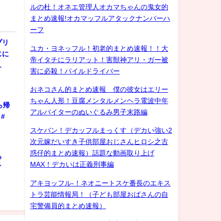
ルの杜！オネエ管理人オカマちゃんの鬼女的
まとめ速報!オカマッフルアタックナンバーハ
ーフ
プリ
ユカ・ヨネッフル！初老的まとめ速報！！大
じに
帝イタチにラリアット！害獣神アリ・ガー被
…
害に必殺！パイルドライバー
おネコさん的まとめ速報 僕の彼女はエリー
ちゃん人形！豆腐メンタルメンヘラ電波中年
ら帰
アルバイターのぬいぐるみ男子末路編
#
スケバン！デカッフルまっくす（デカい強い2
次元嫁だいすき子供部屋おじさんヒロシ之古
惑仔的まとめ速報）話題な動画取り上げ
ろ
MAX！デカいは正義刑事編
ゲイ
アキヨッフル-！ネオニートスケ番長のエキス
トラ芸能情報局！（子ども部屋おばさんの自
宅警備員的まとめ速報）