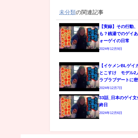
未分類
の関連記事
【実録】その行動
も？銭湯でのゲイあ
ォーゲイの日常
2024年12月9日
【イケメンBLゲイ
とこすけ モデル2
ラブラブデートに
2024年12月7日
33話_日本のゲイ
終日
2024年12月6日