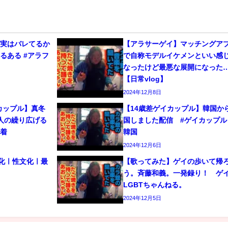
、実はバレてるか
【アラサーゲイ】マッチングア
るある #アラフ
で自称モデルイケメンといい感
なったけど最悪な展開になった
【日常vlog】
2024年12月8日
カップル】真冬
【14歳差ゲイカップル】韓国か
人の繰り広げる
国しました配信 #ゲイカップル 
密着
韓国
2024年12月6日
文化ㅣ性文化ㅣ最
【歌ってみた】ゲイの歩いて帰
う。斉藤和義。一発録り！ 
LGBTちゃんねる。
2024年12月5日