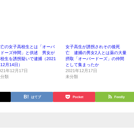
死亡の女子高校生とは「オーバ
女子高生が誘拐されその後死
ードーズ仲間」と供述 男女が
亡 逮捕の男女2人とは薬の大量
校生を誘拐疑いで逮捕（2021
摂取「オーバードーズ」の仲間
12月14日）
として集まったか
021年12月17日
2021年12月17日
未分類
未分類
はてブ
Pocket
Feedly