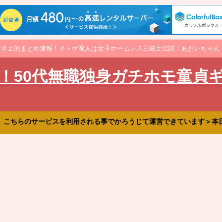
オネエ的まとめ速報！ネトゲ廃人は女子ホームレス三銃士伝説！あおいちゃん
！50代無職独身ガチホモ童貞
、こちらのサービスを利用される事でかろうじて運営できています＞本