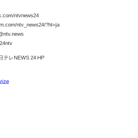
k.com/ntvnews24
am.com/ntv_news24/?hl=ja
/@ntv.news
s24ntv
レNEWS 24 HP
rize