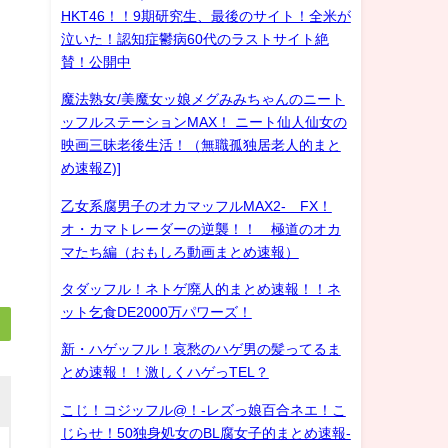
HKT46！！9期研究生、最後のサイト！全米が
泣いた！認知症鬱病60代のラストサイト絶
賛！公開中
魔法熟女/美魔女ッ娘メグみみちゃんのニート
ッフルステーションMAX！ ニート仙人仙女の
映画三昧老後生活！（無職孤独居老人的まと
め速報Z)]
乙女系腐男子のオカマッフルMAX2- FX！
オ・カマトレーダーの逆襲！！ 極道のオカ
マたち編（おもしろ動画まとめ速報）
タダッフル！ネトゲ廃人的まとめ速報！！ネ
ット乞食DE2000万パワーズ！
新・ハゲッフル！哀愁のハゲ男の髪ってるま
とめ速報！！激しくハゲっTEL？
こじ！コジッフル@！-レズっ娘百合ネエ！こ
じらせ！50独身処女のBL腐女子的まとめ速報-