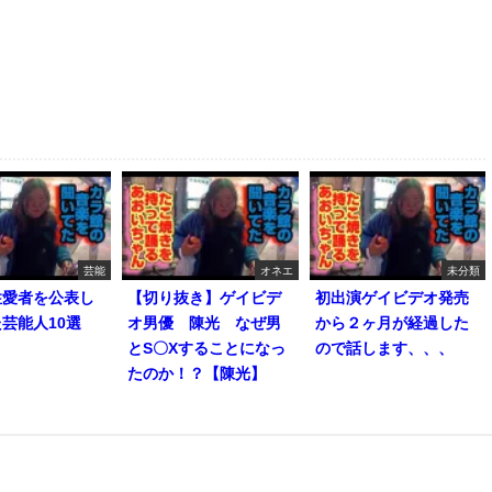
芸能
オネエ
未分類
性愛者を公表し
【切り抜き】ゲイビデ
初出演ゲイビデオ発売
芸能人10選
オ男優 陳光 なぜ男
から２ヶ月が経過した
とS〇Xすることになっ
ので話します、、、
たのか！？【陳光】