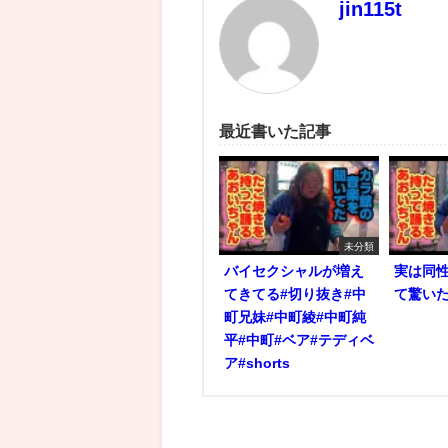
jin115t
最近書いた記事
未分類
バイセクシャルが増え
実は同
てきてる#切り抜き#中
て驚いた
町兄妹#中町綾#中町純
平#中町#ベア#テディベ
ア#shorts